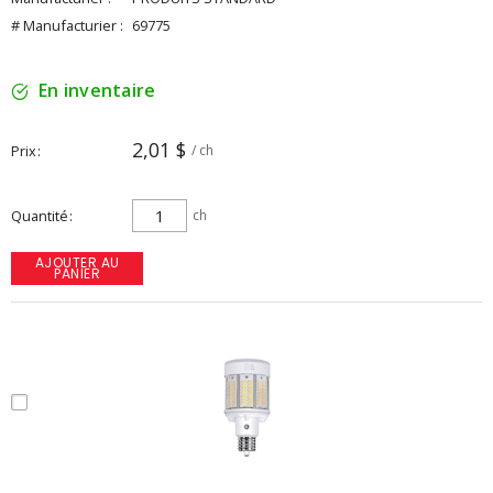
# Manufacturier :
69775
En inventaire
2,01 $
Prix
/ ch
Quantité
ch
AJOUTER AU
PANIER