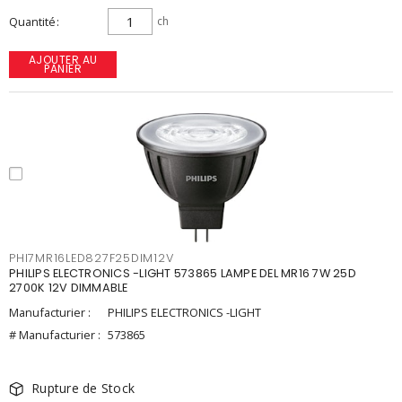
Quantité
ch
AJOUTER AU
PANIER
PHI7MR16LED827F25DIM12V
PHILIPS ELECTRONICS -LIGHT 573865 LAMPE DEL MR16 7W 25D
2700K 12V DIMMABLE
Manufacturier :
PHILIPS ELECTRONICS -LIGHT
# Manufacturier :
573865
Rupture de Stock