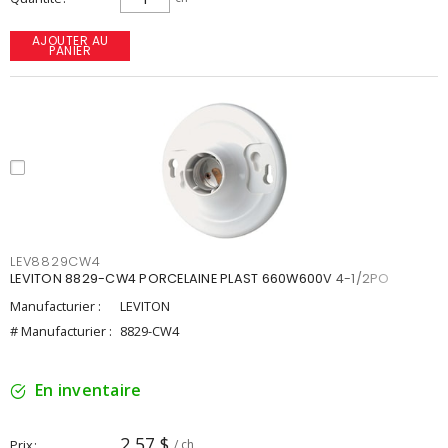
AJOUTER AU
PANIER
LEV8829CW4
LEVITON 8829-CW4 PORCELAINE PLAST 660W600V 4-1/2PO
Manufacturier :
LEVITON
# Manufacturier :
8829-CW4
En inventaire
2,57 $
Prix
/ ch