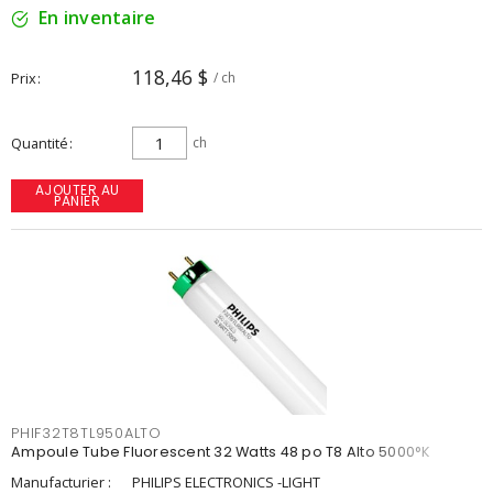
En inventaire
118,46 $
Prix
/ ch
Quantité
ch
AJOUTER AU
PANIER
PHIF32T8TL950ALTO
Ampoule Tube Fluorescent 32 Watts 48 po T8 Alto 5000°K
Manufacturier :
PHILIPS ELECTRONICS -LIGHT