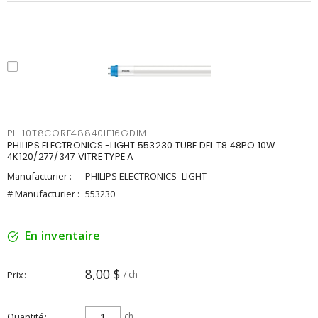
PHI10T8CORE48840IF16GDIM
PHILIPS ELECTRONICS -LIGHT 553230 TUBE DEL T8 48PO 10W
4K120/277/347 VITRE TYPE A
Manufacturier :
PHILIPS ELECTRONICS -LIGHT
# Manufacturier :
553230
En inventaire
8,00 $
Prix
/ ch
Quantité
ch