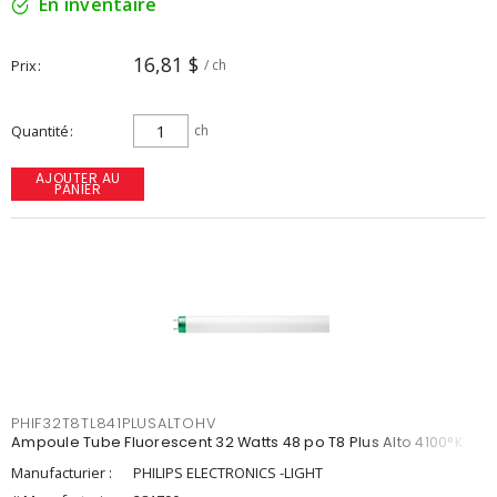
En inventaire
16,81 $
Prix
/ ch
Quantité
ch
AJOUTER AU
PANIER
PHIF32T8TL841PLUSALTOHV
Ampoule Tube Fluorescent 32 Watts 48 po T8 Plus Alto 4100°K
Manufacturier :
PHILIPS ELECTRONICS -LIGHT