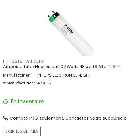
PHIF32T8TL941ALTO
Ampoule Tube Fluorescent 32 Watts 48 po T8 Alto 4100°K
Manufacturier :
PHILIPS ELECTRONICS -LIGHT
# Manufacturier :
479626
En inventaire
Compte PRO seulement. Contactez votre succursale
VOIR LES DÉTAILS