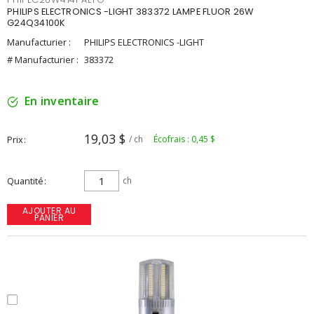
PHILIPS ELECTRONICS -LIGHT 383372 LAMPE FLUOR 26W
G24Q34100K
Manufacturier :
PHILIPS ELECTRONICS -LIGHT
# Manufacturier :
383372
En inventaire
19,03 $
Prix
/ ch
Écofrais : 0,45 $
Quantité
ch
AJOUTER AU
PANIER