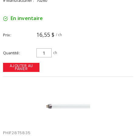
# Manufacturier :
70260
En inventaire
16,55 $
Prix
/ ch
Quantité
ch
AJOUTER AU
PANIER
PHIF28T5835