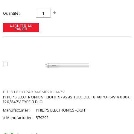
Quantité
ch
AJOUTER AU
PANIER
PHI15T8COR48840MF21G347V
PHILIPS ELECTRONICS -LIGHT 579292 TUBE DEL T8 48PO 15W 4 000K
120/347V TYPE B DLC
Manufacturier :
PHILIPS ELECTRONICS -LIGHT
# Manufacturier :
579292