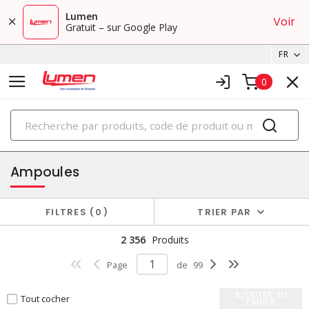
Lumen
Voir
Gratuit – sur Google Play
FR
0
PRODUITS
éclairage
Ampoules
FILTRES
0
TRIER PAR
2 356
Produits
Page
de
99
AJOUTER AU
Tout cocher
PANIER