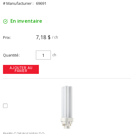
# Manufacturier :
69691
En inventaire
7,18 $
Prix
/ ch
Quantité
ch
AJOUTER AU
PANIER
PHIPLC26W414PALTO