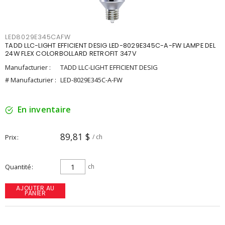
LED8029E345CAFW
TADD LLC-LIGHT EFFICIENT DESIG LED-8029E345C-A-FW LAMPE DEL
24W FLEX COLORBOLLARD RETROFIT 347V
Manufacturier :
TADD LLC-LIGHT EFFICIENT DESIG
# Manufacturier :
LED-8029E345C-A-FW
En inventaire
89,81 $
Prix
/ ch
Quantité
ch
AJOUTER AU
PANIER