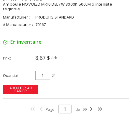
Ampoule NOVOLED MR16 DEL 7W 3000K 500LM à intensité
réglable
Manufacturier :
PRODUITS STANDARD
# Manufacturier :
70267
En inventaire
8,67 $
Prix
/ ch
Quantité
ch
AJOUTER AU
PANIER
Page
de
99