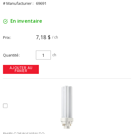
# Manufacturier :
69691
En inventaire
7,18 $
Prix
/ ch
Quantité
ch
AJOUTER AU
PANIER
PHIPLC26W414PALTO