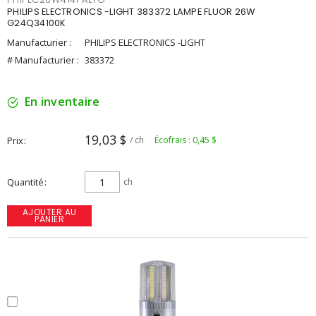
PHILIPS ELECTRONICS -LIGHT 383372 LAMPE FLUOR 26W
G24Q34100K
Manufacturier :
PHILIPS ELECTRONICS -LIGHT
# Manufacturier :
383372
En inventaire
19,03 $
Prix
/ ch
Écofrais : 0,45 $
Quantité
ch
AJOUTER AU
PANIER