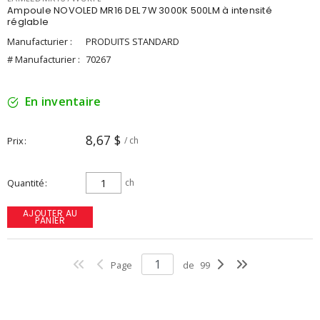
Ampoule NOVOLED MR16 DEL 7W 3000K 500LM à intensité
réglable
Manufacturier :
PRODUITS STANDARD
# Manufacturier :
70267
En inventaire
8,67 $
Prix
/ ch
Quantité
ch
AJOUTER AU
PANIER
Page
de
99