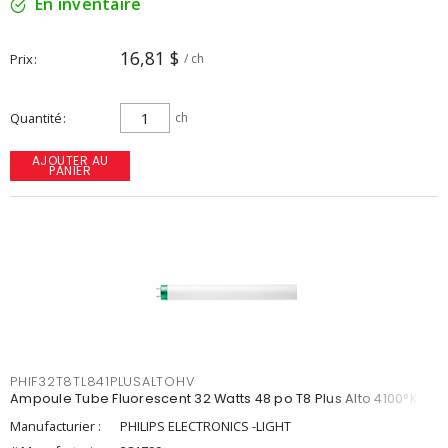
En inventaire
16,81 $
Prix
/ ch
Quantité
ch
AJOUTER AU
PANIER
PHIF32T8TL841PLUSALTOHV
Ampoule Tube Fluorescent 32 Watts 48 po T8 Plus Alto 4100°K
Manufacturier :
PHILIPS ELECTRONICS -LIGHT