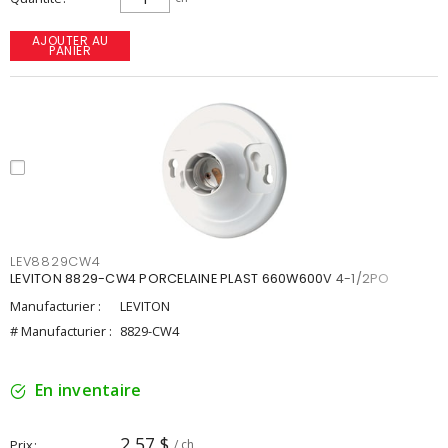
AJOUTER AU
PANIER
LEV8829CW4
LEVITON 8829-CW4 PORCELAINE PLAST 660W600V 4-1/2PO
Manufacturier :
LEVITON
# Manufacturier :
8829-CW4
En inventaire
2,57 $
Prix
/ ch