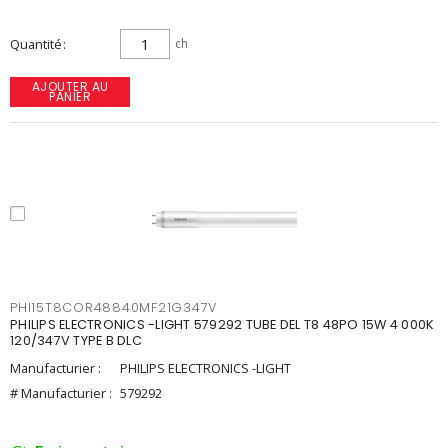
Quantité
ch
AJOUTER AU
PANIER
PHI15T8COR48840MF21G347V
PHILIPS ELECTRONICS -LIGHT 579292 TUBE DEL T8 48PO 15W 4 000K
120/347V TYPE B DLC
Manufacturier :
PHILIPS ELECTRONICS -LIGHT
# Manufacturier :
579292