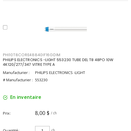
PHI10T8CORE48840IF16GDIM
PHILIPS ELECTRONICS -LIGHT 553230 TUBE DEL T8 48PO 10W
4K120/277/347 VITRE TYPE A
Manufacturier :
PHILIPS ELECTRONICS -LIGHT
# Manufacturier :
553230
En inventaire
8,00 $
Prix
/ ch
Quantité
ch