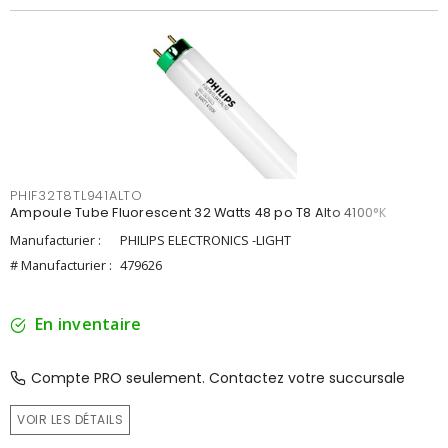
PHIF32T8TL941ALTO
Ampoule Tube Fluorescent 32 Watts 48 po T8 Alto 4100°K
Manufacturier :
PHILIPS ELECTRONICS -LIGHT
# Manufacturier :
479626
En inventaire
Compte PRO seulement. Contactez votre succursale
VOIR LES DÉTAILS