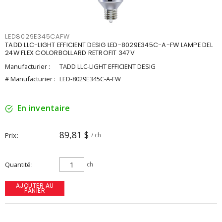
LED8029E345CAFW
TADD LLC-LIGHT EFFICIENT DESIG LED-8029E345C-A-FW LAMPE DEL
24W FLEX COLORBOLLARD RETROFIT 347V
Manufacturier :
TADD LLC-LIGHT EFFICIENT DESIG
# Manufacturier :
LED-8029E345C-A-FW
En inventaire
89,81 $
Prix
/ ch
Quantité
ch
AJOUTER AU
PANIER