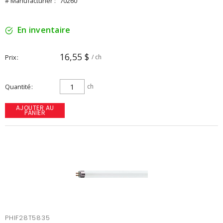
# Manufacturier :
70260
En inventaire
16,55 $
Prix
/ ch
Quantité
ch
AJOUTER AU
PANIER
PHIF28T5835