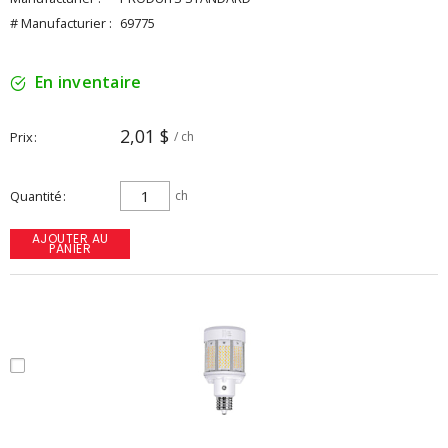
# Manufacturier :
69775
En inventaire
2,01 $
Prix
/ ch
Quantité
ch
AJOUTER AU
PANIER