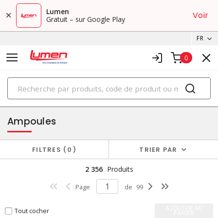
Lumen
Voir
Gratuit – sur Google Play
FR
0
PRODUITS
éclairage
Ampoules
FILTRES
0
TRIER PAR
2 356
Produits
Page
de
99
AJOUTER AU
Tout cocher
PANIER