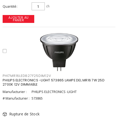
Quantité
ch
AJOUTER AU
PANIER
PHI7MR16LED827F25DIM12V
PHILIPS ELECTRONICS -LIGHT 573865 LAMPE DEL MR16 7W 25D
2700K 12V DIMMABLE
Manufacturier :
PHILIPS ELECTRONICS -LIGHT
# Manufacturier :
573865
Rupture de Stock