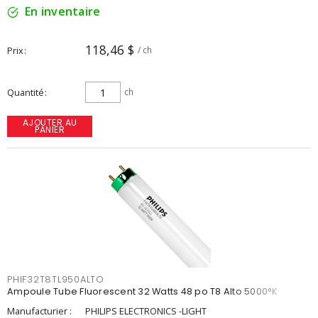
En inventaire
118,46 $
Prix
/ ch
Quantité
ch
AJOUTER AU
PANIER
PHIF32T8TL950ALTO
Ampoule Tube Fluorescent 32 Watts 48 po T8 Alto 5000°K
Manufacturier :
PHILIPS ELECTRONICS -LIGHT