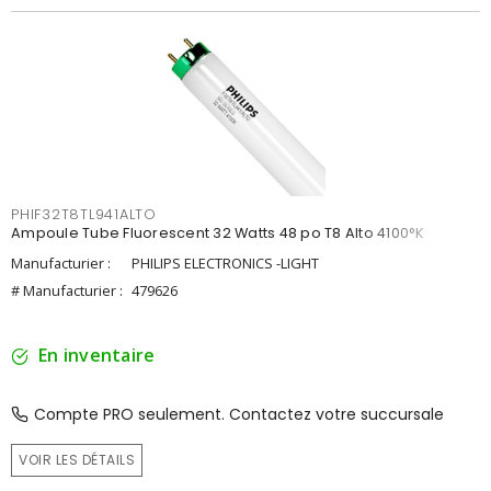
PHIF32T8TL941ALTO
Ampoule Tube Fluorescent 32 Watts 48 po T8 Alto 4100°K
Manufacturier :
PHILIPS ELECTRONICS -LIGHT
# Manufacturier :
479626
En inventaire
Compte PRO seulement. Contactez votre succursale
VOIR LES DÉTAILS