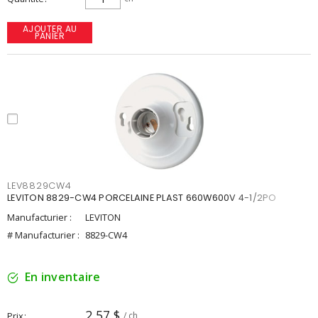
AJOUTER AU
PANIER
LEV8829CW4
LEVITON 8829-CW4 PORCELAINE PLAST 660W600V 4-1/2PO
Manufacturier :
LEVITON
# Manufacturier :
8829-CW4
En inventaire
2,57 $
Prix
/ ch