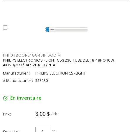
PHI10T8CORE48840IF16GDIM
PHILIPS ELECTRONICS -LIGHT 553230 TUBE DEL T8 48PO 10W
4K120/277/347 VITRE TYPE A
Manufacturier :
PHILIPS ELECTRONICS -LIGHT
# Manufacturier :
553230
En inventaire
8,00 $
Prix
/ ch
Quantité
ch