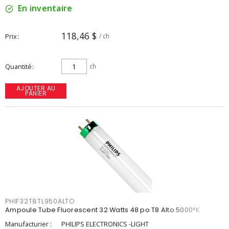
En inventaire
118,46 $
Prix
/ ch
Quantité
ch
AJOUTER AU
PANIER
PHIF32T8TL950ALTO
Ampoule Tube Fluorescent 32 Watts 48 po T8 Alto 5000°K
Manufacturier :
PHILIPS ELECTRONICS -LIGHT