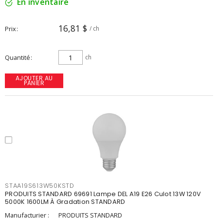
En inventaire
16,81 $
Prix
/ ch
Quantité
ch
AJOUTER AU
PANIER
STAA19S613W50KSTD
PRODUITS STANDARD 69691 Lampe DEL A19 E26 Culot 13W 120V
5000K 1600LM À Gradation STANDARD
Manufacturier :
PRODUITS STANDARD