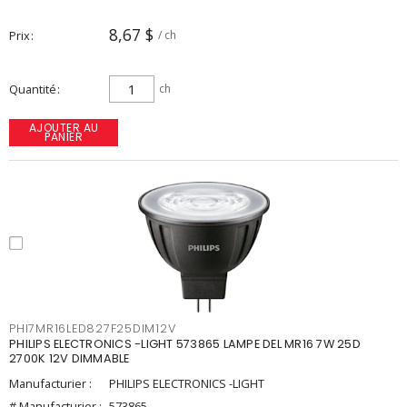
8,67 $
Prix
/ ch
Quantité
ch
AJOUTER AU
PANIER
PHI7MR16LED827F25DIM12V
PHILIPS ELECTRONICS -LIGHT 573865 LAMPE DEL MR16 7W 25D
2700K 12V DIMMABLE
Manufacturier :
PHILIPS ELECTRONICS -LIGHT
# Manufacturier :
573865