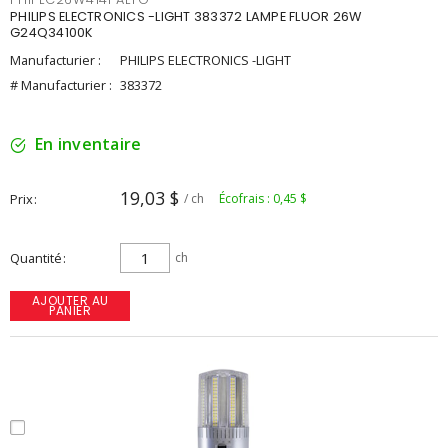
PHILIPS ELECTRONICS -LIGHT 383372 LAMPE FLUOR 26W
G24Q34100K
Manufacturier :
PHILIPS ELECTRONICS -LIGHT
# Manufacturier :
383372
En inventaire
19,03 $
Prix
/ ch
Écofrais : 0,45 $
Quantité
ch
AJOUTER AU
PANIER