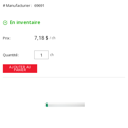
# Manufacturier :
69691
En inventaire
7,18 $
Prix
/ ch
Quantité
ch
AJOUTER AU
PANIER