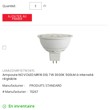
Quantité
ch
AJOUTER AU
PANIER
LAMLEDMR167W3KFL
Ampoule NOVOLED MR16 DEL 7W 3000K 500LM à intensité
réglable
Manufacturier :
PRODUITS STANDARD
# Manufacturier :
70267
En inventaire