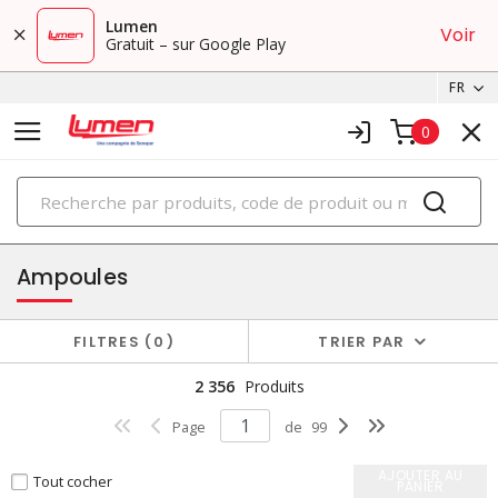
Lumen
Voir
Gratuit – sur Google Play
FR
0
PRODUITS
éclairage
Ampoules
FILTRES
0
TRIER PAR
2 356
Produits
Page
de
99
AJOUTER AU
Tout cocher
PANIER