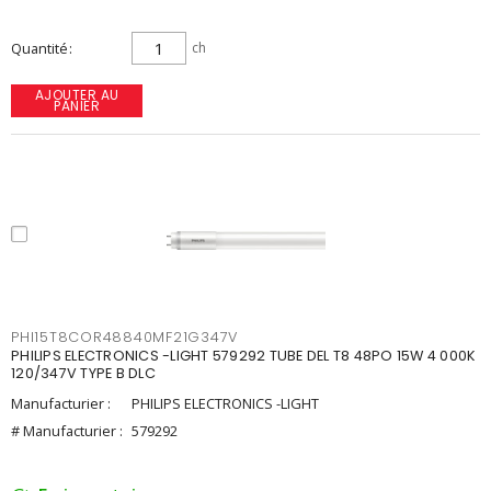
Quantité
ch
AJOUTER AU
PANIER
PHI15T8COR48840MF21G347V
PHILIPS ELECTRONICS -LIGHT 579292 TUBE DEL T8 48PO 15W 4 000K
120/347V TYPE B DLC
Manufacturier :
PHILIPS ELECTRONICS -LIGHT
# Manufacturier :
579292