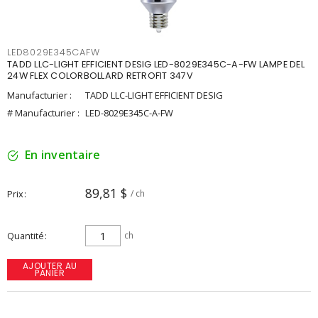
LED8029E345CAFW
TADD LLC-LIGHT EFFICIENT DESIG LED-8029E345C-A-FW LAMPE DEL
24W FLEX COLORBOLLARD RETROFIT 347V
Manufacturier :
TADD LLC-LIGHT EFFICIENT DESIG
# Manufacturier :
LED-8029E345C-A-FW
En inventaire
89,81 $
Prix
/ ch
Quantité
ch
AJOUTER AU
PANIER