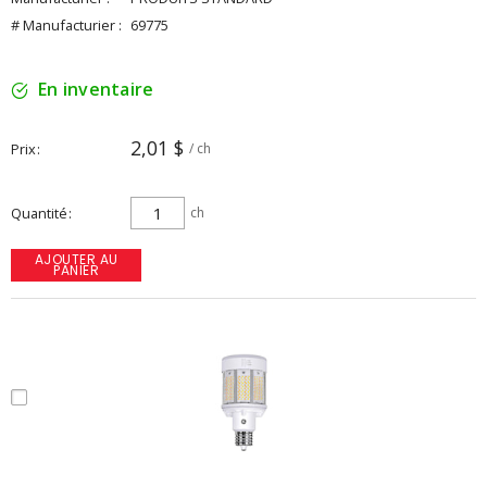
# Manufacturier :
69775
En inventaire
2,01 $
Prix
/ ch
Quantité
ch
AJOUTER AU
PANIER