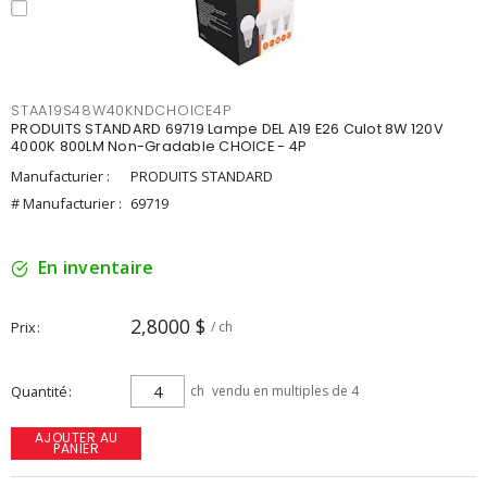
STAA19S48W40KNDCHOICE4P
PRODUITS STANDARD 69719 Lampe DEL A19 E26 Culot 8W 120V
4000K 800LM Non-Gradable CHOICE - 4P
Manufacturier :
PRODUITS STANDARD
# Manufacturier :
69719
En inventaire
2,8000 $
Prix
/ ch
Quantité
ch
vendu en multiples de 4
AJOUTER AU
PANIER