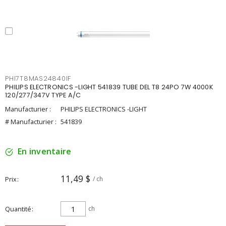
PHI7T8MAS24840IF
PHILIPS ELECTRONICS -LIGHT 541839 TUBE DEL T8 24PO 7W 4000K
120/277/347V TYPE A/C
Manufacturier :
PHILIPS ELECTRONICS -LIGHT
# Manufacturier :
541839
En inventaire
11,49 $
Prix
/ ch
Quantité
ch