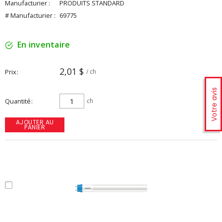
Manufacturier :
PRODUITS STANDARD
# Manufacturier :
69775
En inventaire
2,01 $
Prix
/ ch
Votre avis
Quantité
ch
AJOUTER AU
PANIER