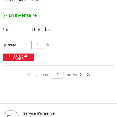
En inventaire
16,81 $
Prix
/ ch
Quantité
ch
AJOUTER AU
PANIER
Page
de
99
Service d'urgence