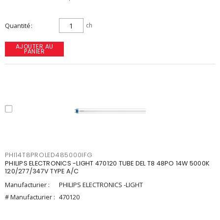
Quantité
ch
AJOUTER AU
PANIER
PHI14T8PROLED485000IFG
PHILIPS ELECTRONICS -LIGHT 470120 TUBE DEL T8 48PO 14W 5000K
120/277/347V TYPE A/C
Manufacturier :
PHILIPS ELECTRONICS -LIGHT
# Manufacturier :
470120