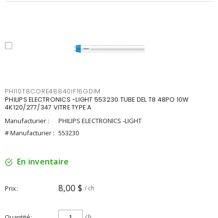
PHI10T8CORE48840IF16GDIM
PHILIPS ELECTRONICS -LIGHT 553230 TUBE DEL T8 48PO 10W
4K120/277/347 VITRE TYPE A
Manufacturier :
PHILIPS ELECTRONICS -LIGHT
# Manufacturier :
553230
En inventaire
8,00 $
Prix
/ ch
Quantité
ch