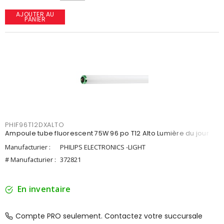
AJOUTER AU
PANIER
PHIF96T12DXALTO
Ampoule tube fluorescent 75W 96 po T12 Alto Lumière du jour
Manufacturier :
PHILIPS ELECTRONICS -LIGHT
# Manufacturier :
372821
En inventaire
Compte PRO seulement. Contactez votre succursale