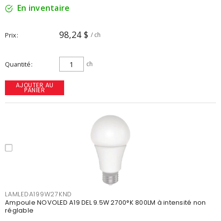
En inventaire
98,24 $
Prix
/ ch
Quantité
ch
AJOUTER AU
PANIER
LAMLEDA199W27KND
Ampoule NOVOLED A19 DEL 9.5W 2700°K 800LM à intensité non
réglable