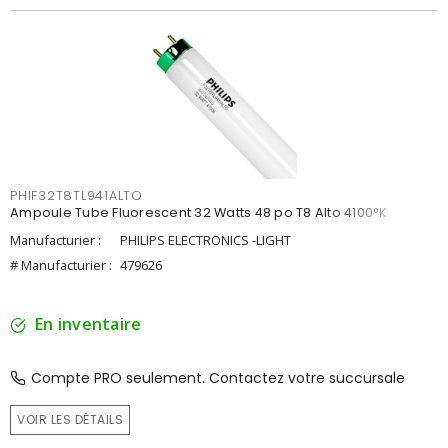
PHIF32T8TL941ALTO
Ampoule Tube Fluorescent 32 Watts 48 po T8 Alto 4100°K
Manufacturier :
PHILIPS ELECTRONICS -LIGHT
# Manufacturier :
479626
En inventaire
Compte PRO seulement. Contactez votre succursale
VOIR LES DÉTAILS