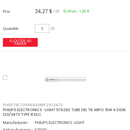
34,27 $
Prix
/ ch
Écofrais : 1,85 $
Quantité
ch
AJOUTER AU
PANIER
PHI15T8COR48840MF21G347V
PHILIPS ELECTRONICS -LIGHT 579292 TUBE DEL T8 48PO 15W 4 000K
120/347V TYPE B DLC
Manufacturier :
PHILIPS ELECTRONICS -LIGHT
# Manufacturier :
579292