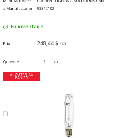
Manufacturier :
CURRENT LIGHTING SOLUTIONS CAN
# Manufacturier :
93312102
En inventaire
248,44 $
Prix
/ ch
Quantité
ch
AJOUTER AU
PANIER