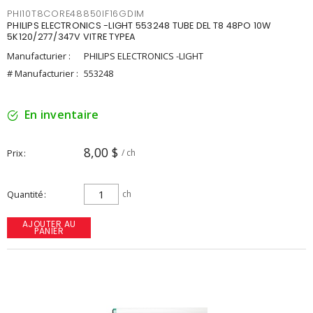
PHI10T8CORE48850IF16GDIM
PHILIPS ELECTRONICS -LIGHT 553248 TUBE DEL T8 48PO 10W
5K120/277/347V VITRE TYPEA
Manufacturier :
PHILIPS ELECTRONICS -LIGHT
# Manufacturier :
553248
En inventaire
8,00 $
Prix
/ ch
Quantité
ch
AJOUTER AU
PANIER