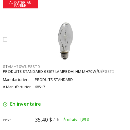
AJOUTER AU
PANIER
STAMH70WUPSSTD
PRODUITS STANDARD 68517 LAMPE DHI HM MH70W/U/PSSTD
Manufacturier :
PRODUITS STANDARD
# Manufacturier :
68517
En inventaire
35,40 $
Prix
/ ch
Écofrais : 1,85 $