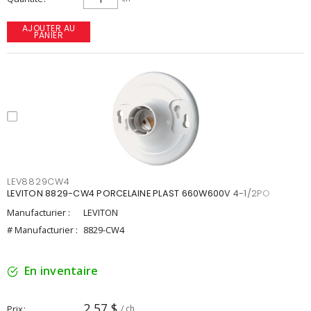
AJOUTER AU
PANIER
LEV8829CW4
LEVITON 8829-CW4 PORCELAINE PLAST 660W600V 4-1/2PO
Manufacturier :
LEVITON
# Manufacturier :
8829-CW4
En inventaire
2,57 $
Prix
/ ch