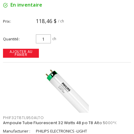
En inventaire
118,46 $
Prix
/ ch
Quantité
ch
AJOUTER AU
PANIER
PHIF32T8TL950ALTO
Ampoule Tube Fluorescent 32 Watts 48 po T8 Alto 5000°K
Manufacturier :
PHILIPS ELECTRONICS -LIGHT