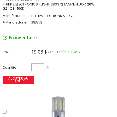
PHILIPS ELECTRONICS -LIGHT 383372 LAMPE FLUOR 26W
G24Q34100K
Manufacturier :
PHILIPS ELECTRONICS -LIGHT
# Manufacturier :
383372
En inventaire
19,03 $
Prix
/ ch
Écofrais : 0,45 $
Quantité
ch
AJOUTER AU
PANIER