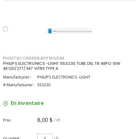
PHI10T8CORE48840IF16GDIM
PHILIPS ELECTRONICS -LIGHT 553230 TUBE DEL T8 48PO 10W
4K120/277/347 VITRE TYPE A
Manufacturier :
PHILIPS ELECTRONICS -LIGHT
# Manufacturier :
553230
En inventaire
8,00 $
Prix
/ ch
Quantité
ch