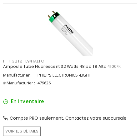
PHIF32T8TL941ALTO
Ampoule Tube Fluorescent 32 Watts 48 po T8 Alto 4100°K
Manufacturier :
PHILIPS ELECTRONICS -LIGHT
# Manufacturier :
479626
En inventaire
Compte PRO seulement. Contactez votre succursale
VOIR LES DÉTAILS