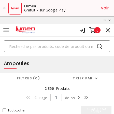
Lumen
Voir
Gratuit – sur Google Play
FR
0
PRODUITS
éclairage
Ampoules
FILTRES
0
TRIER PAR
2 356
Produits
Page
de
99
AJOUTER AU
Tout cocher
PANIER