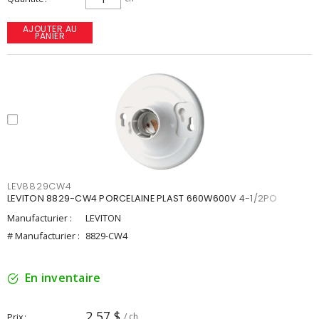
AJOUTER AU
PANIER
LEV8829CW4
LEVITON 8829-CW4 PORCELAINE PLAST 660W600V 4-1/2PO
Manufacturier :
LEVITON
# Manufacturier :
8829-CW4
En inventaire
2,57 $
Prix
/ ch