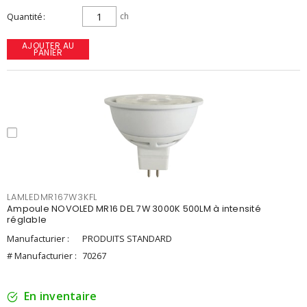
Quantité
ch
AJOUTER AU
PANIER
LAMLEDMR167W3KFL
Ampoule NOVOLED MR16 DEL 7W 3000K 500LM à intensité
réglable
Manufacturier :
PRODUITS STANDARD
# Manufacturier :
70267
En inventaire