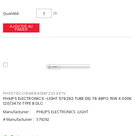
Quantité
ch
AJOUTER AU
PANIER
PHI15T8COR48840MF21G347V
PHILIPS ELECTRONICS -LIGHT 579292 TUBE DEL T8 48PO 15W 4 000K
120/347V TYPE B DLC
Manufacturier :
PHILIPS ELECTRONICS -LIGHT
# Manufacturier :
579292