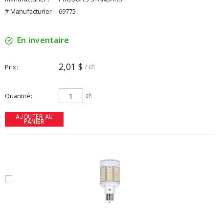
# Manufacturier :
69775
En inventaire
2,01 $
Prix
/ ch
Quantité
ch
AJOUTER AU
PANIER