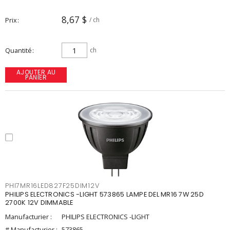
8,67 $
Prix
/ ch
Quantité
ch
AJOUTER AU
PANIER
PHI7MR16LED827F25DIM12V
PHILIPS ELECTRONICS -LIGHT 573865 LAMPE DEL MR16 7W 25D
2700K 12V DIMMABLE
Manufacturier :
PHILIPS ELECTRONICS -LIGHT
# Manufacturier :
573865