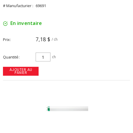
# Manufacturier :
69691
En inventaire
7,18 $
Prix
/ ch
Quantité
ch
AJOUTER AU
PANIER