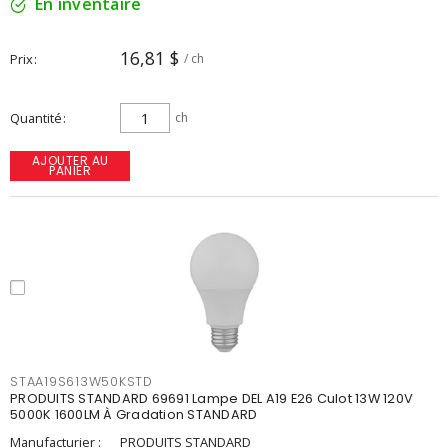
En inventaire
16,81 $
Prix
/ ch
Quantité
ch
AJOUTER AU
PANIER
STAA19S613W50KSTD
PRODUITS STANDARD 69691 Lampe DEL A19 E26 Culot 13W 120V
5000K 1600LM À Gradation STANDARD
Manufacturier :
PRODUITS STANDARD