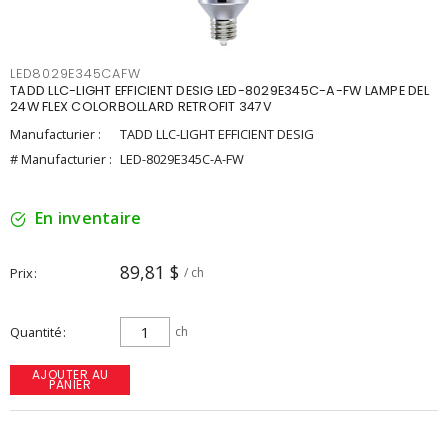
LED8029E345CAFW
TADD LLC-LIGHT EFFICIENT DESIG LED-8029E345C-A-FW LAMPE DEL
24W FLEX COLORBOLLARD RETROFIT 347V
Manufacturier :
TADD LLC-LIGHT EFFICIENT DESIG
# Manufacturier :
LED-8029E345C-A-FW
En inventaire
89,81 $
Prix
/ ch
Quantité
ch
AJOUTER AU
PANIER