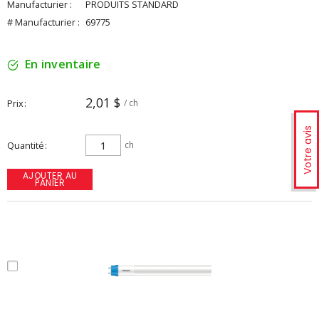
Manufacturier :
PRODUITS STANDARD
# Manufacturier :
69775
En inventaire
2,01 $
Prix
/ ch
Votre avis
Quantité
ch
AJOUTER AU
PANIER