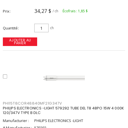
34,27 $
Prix
/ ch
Écofrais : 1,85 $
Quantité
ch
AJOUTER AU
PANIER
PHI15T8COR48840MF21G347V
PHILIPS ELECTRONICS -LIGHT 579292 TUBE DEL T8 48PO 15W 4 000K
120/347V TYPE B DLC
Manufacturier :
PHILIPS ELECTRONICS -LIGHT
# Manufacturier :
579292