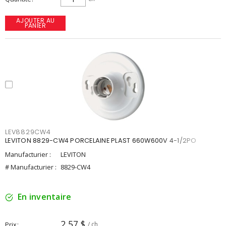
AJOUTER AU
PANIER
LEV8829CW4
LEVITON 8829-CW4 PORCELAINE PLAST 660W600V 4-1/2PO
Manufacturier :
LEVITON
# Manufacturier :
8829-CW4
En inventaire
2,57 $
Prix
/ ch