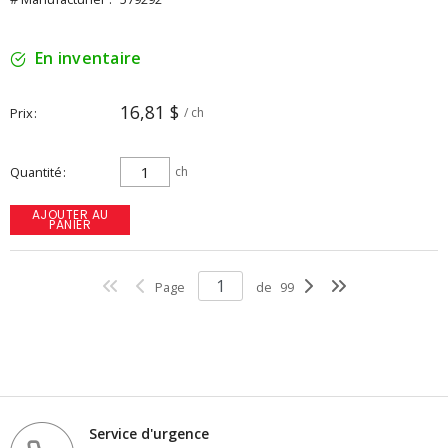
En inventaire
16,81 $
Prix
/ ch
Quantité
ch
AJOUTER AU
PANIER
Page
de
99
Service d'urgence