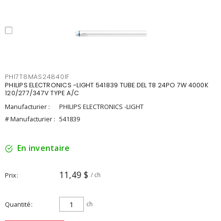
PHI7T8MAS24840IF
PHILIPS ELECTRONICS -LIGHT 541839 TUBE DEL T8 24PO 7W 4000K
120/277/347V TYPE A/C
Manufacturier :
PHILIPS ELECTRONICS -LIGHT
# Manufacturier :
541839
En inventaire
11,49 $
Prix
/ ch
Quantité
ch