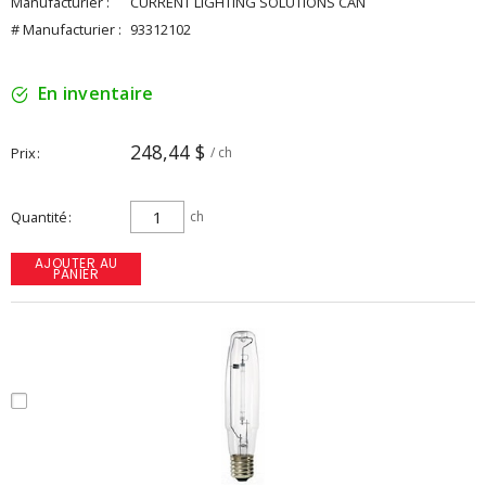
Manufacturier :
CURRENT LIGHTING SOLUTIONS CAN
# Manufacturier :
93312102
En inventaire
248,44 $
Prix
/ ch
Quantité
ch
AJOUTER AU
PANIER