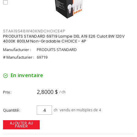
STAA19S48W40KNDCHOICE4P
PRODUITS STANDARD 69719 Lampe DEL A19 E26 Culot 8W 120V
4000K 800LM Non-Gradable CHOICE - 4P
Manufacturier :
PRODUITS STANDARD
# Manufacturier :
69719
En inventaire
2,8000 $
Prix
/ ch
Quantité
ch
vendu en multiples de 4
AJOUTER AU
PANIER