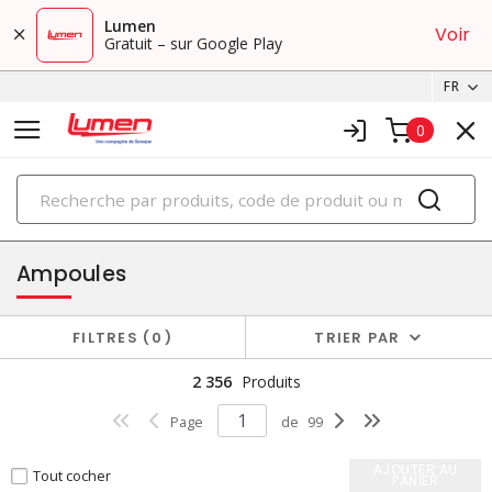
Lumen
Voir
Gratuit – sur Google Play
FR
0
PRODUITS
éclairage
Ampoules
FILTRES
0
TRIER PAR
2 356
Produits
Page
de
99
AJOUTER AU
Tout cocher
PANIER