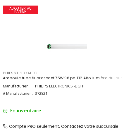
AJOUTER AU
PANIER
PHIF96T12DXALTO
Ampoule tube fluorescent 75W 96 po T12 Alto Lumière du jour
Manufacturier :
PHILIPS ELECTRONICS -LIGHT
# Manufacturier :
372821
En inventaire
Compte PRO seulement. Contactez votre succursale