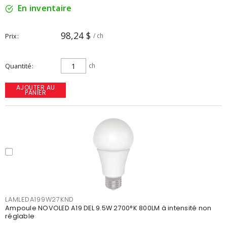
En inventaire
98,24 $
Prix
/ ch
Quantité
ch
AJOUTER AU
PANIER
LAMLEDA199W27KND
Ampoule NOVOLED A19 DEL 9.5W 2700°K 800LM à intensité non
réglable