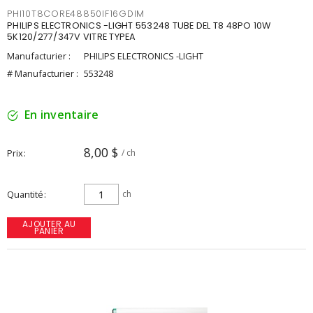
PHI10T8CORE48850IF16GDIM
PHILIPS ELECTRONICS -LIGHT 553248 TUBE DEL T8 48PO 10W
5K120/277/347V VITRE TYPEA
Manufacturier :
PHILIPS ELECTRONICS -LIGHT
# Manufacturier :
553248
En inventaire
8,00 $
Prix
/ ch
Quantité
ch
AJOUTER AU
PANIER