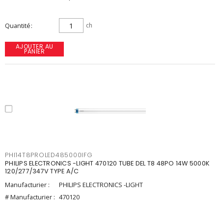
Quantité
ch
AJOUTER AU
PANIER
PHI14T8PROLED485000IFG
PHILIPS ELECTRONICS -LIGHT 470120 TUBE DEL T8 48PO 14W 5000K
120/277/347V TYPE A/C
Manufacturier :
PHILIPS ELECTRONICS -LIGHT
# Manufacturier :
470120