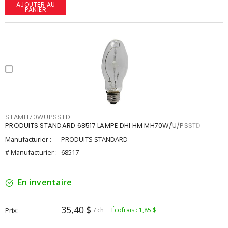
AJOUTER AU
PANIER
STAMH70WUPSSTD
PRODUITS STANDARD 68517 LAMPE DHI HM MH70W/U/PSSTD
Manufacturier :
PRODUITS STANDARD
# Manufacturier :
68517
En inventaire
35,40 $
Prix
/ ch
Écofrais : 1,85 $