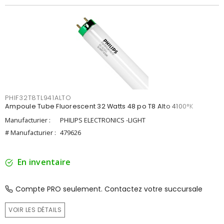
PHIF32T8TL941ALTO
Ampoule Tube Fluorescent 32 Watts 48 po T8 Alto 4100°K
Manufacturier :
PHILIPS ELECTRONICS -LIGHT
# Manufacturier :
479626
En inventaire
Compte PRO seulement. Contactez votre succursale
VOIR LES DÉTAILS