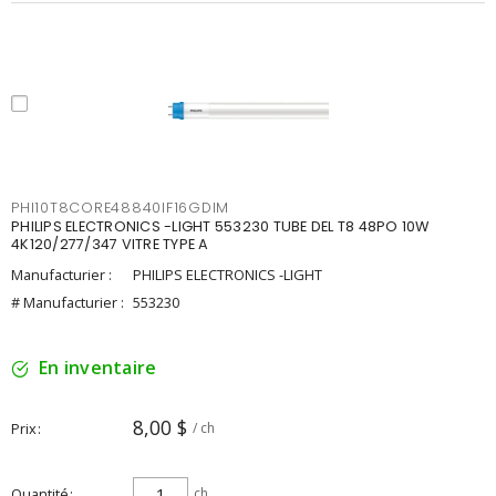
PHI10T8CORE48840IF16GDIM
PHILIPS ELECTRONICS -LIGHT 553230 TUBE DEL T8 48PO 10W
4K120/277/347 VITRE TYPE A
Manufacturier :
PHILIPS ELECTRONICS -LIGHT
# Manufacturier :
553230
En inventaire
8,00 $
Prix
/ ch
Quantité
ch