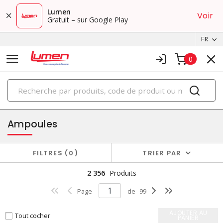
Lumen
Voir
Gratuit – sur Google Play
FR
0
PRODUITS
éclairage
Ampoules
FILTRES
0
TRIER PAR
2 356
Produits
Page
de
99
AJOUTER AU
Tout cocher
PANIER