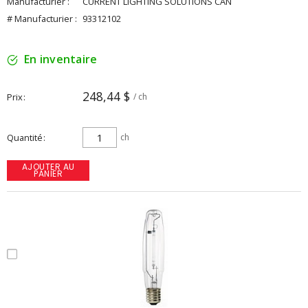
Manufacturier :
CURRENT LIGHTING SOLUTIONS CAN
# Manufacturier :
93312102
En inventaire
248,44 $
Prix
/ ch
Quantité
ch
AJOUTER AU
PANIER