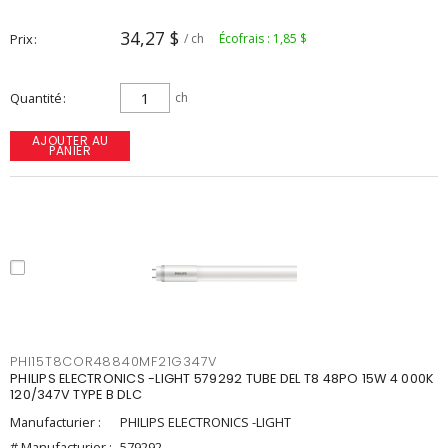
34,27 $
Prix
/ ch
Écofrais : 1,85 $
Quantité
ch
AJOUTER AU
PANIER
PHI15T8COR48840MF21G347V
PHILIPS ELECTRONICS -LIGHT 579292 TUBE DEL T8 48PO 15W 4 000K
120/347V TYPE B DLC
Manufacturier :
PHILIPS ELECTRONICS -LIGHT
# Manufacturier :
579292