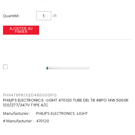
Quantité
ch
AJOUTER AU
PANIER
PHI14T8PROLED485000IFG
PHILIPS ELECTRONICS -LIGHT 470120 TUBE DEL T8 48PO 14W 5000K
120/277/347V TYPE A/C
Manufacturier :
PHILIPS ELECTRONICS -LIGHT
# Manufacturier :
470120