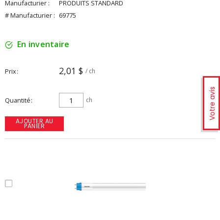
Manufacturier :
PRODUITS STANDARD
# Manufacturier :
69775
En inventaire
2,01 $
Prix
/ ch
Votre avis
Quantité
ch
AJOUTER AU
PANIER