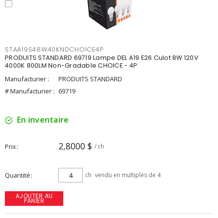
STAA19S48W40KNDCHOICE4P
PRODUITS STANDARD 69719 Lampe DEL A19 E26 Culot 8W 120V
4000K 800LM Non-Gradable CHOICE - 4P
Manufacturier :
PRODUITS STANDARD
# Manufacturier :
69719
En inventaire
2,8000 $
Prix
/ ch
Quantité
ch
vendu en multiples de 4
AJOUTER AU
PANIER