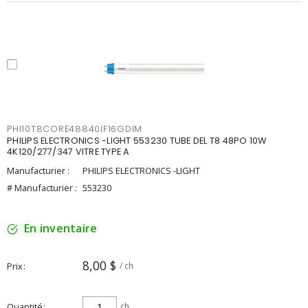
PHI10T8CORE48840IF16GDIM
PHILIPS ELECTRONICS -LIGHT 553230 TUBE DEL T8 48PO 10W
4K120/277/347 VITRE TYPE A
Manufacturier :
PHILIPS ELECTRONICS -LIGHT
# Manufacturier :
553230
En inventaire
8,00 $
Prix
/ ch
Quantité
ch