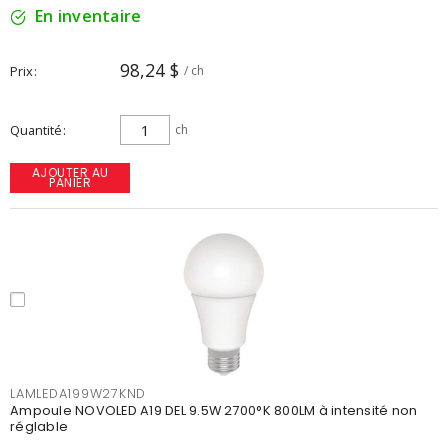
En inventaire
98,24 $
Prix
/ ch
Quantité
ch
AJOUTER AU
PANIER
LAMLEDA199W27KND
Ampoule NOVOLED A19 DEL 9.5W 2700°K 800LM à intensité non
réglable