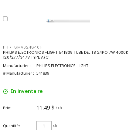
PHI7T8MAS24840IF
PHILIPS ELECTRONICS -LIGHT 541839 TUBE DEL T8 24PO 7W 4000K
120/277/347V TYPE A/C
Manufacturier :
PHILIPS ELECTRONICS -LIGHT
# Manufacturier :
541839
En inventaire
11,49 $
Prix
/ ch
Quantité
ch