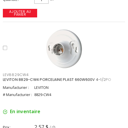
AJOUTER AU
PANIER
LEV8829CW4
LEVITON 8829-CW4 PORCELAINE PLAST 660W600V 4-1/2PO
Manufacturier :
LEVITON
# Manufacturier :
8829-CW4
En inventaire
2,57 $
Prix
/ ch