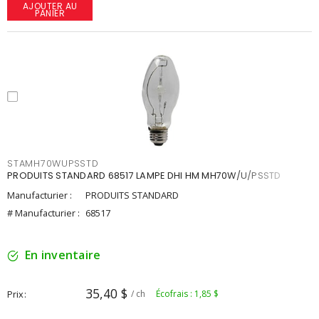
AJOUTER AU
PANIER
STAMH70WUPSSTD
PRODUITS STANDARD 68517 LAMPE DHI HM MH70W/U/PSSTD
Manufacturier :
PRODUITS STANDARD
# Manufacturier :
68517
En inventaire
35,40 $
Prix
/ ch
Écofrais : 1,85 $