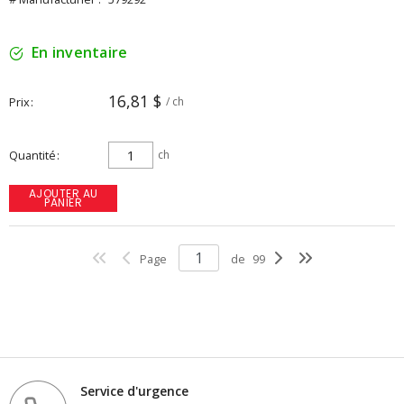
En inventaire
16,81 $
Prix
/ ch
Quantité
ch
AJOUTER AU
PANIER
Page
de
99
Service d'urgence