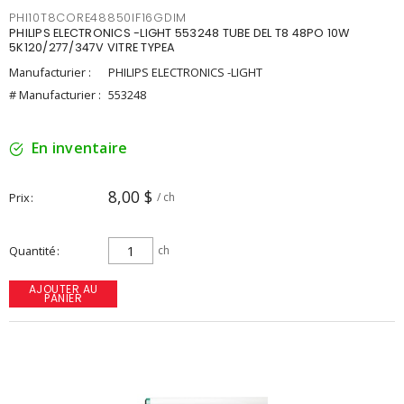
PHI10T8CORE48850IF16GDIM
PHILIPS ELECTRONICS -LIGHT 553248 TUBE DEL T8 48PO 10W
5K120/277/347V VITRE TYPEA
Manufacturier :
PHILIPS ELECTRONICS -LIGHT
# Manufacturier :
553248
En inventaire
8,00 $
Prix
/ ch
Quantité
ch
AJOUTER AU
PANIER