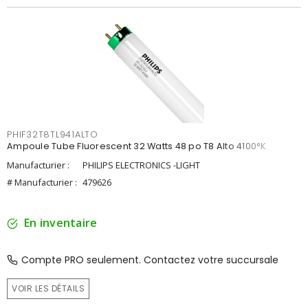
PHIF32T8TL941ALTO
Ampoule Tube Fluorescent 32 Watts 48 po T8 Alto 4100°K
Manufacturier :
PHILIPS ELECTRONICS -LIGHT
# Manufacturier :
479626
En inventaire
Compte PRO seulement. Contactez votre succursale
VOIR LES DÉTAILS