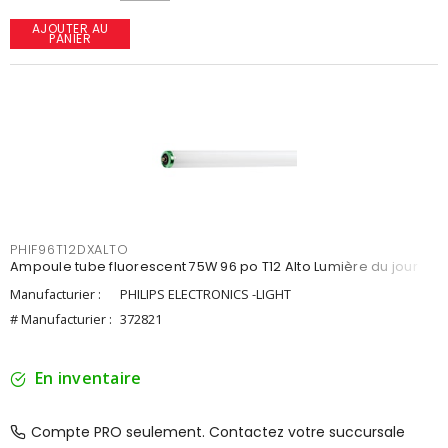
AJOUTER AU
PANIER
PHIF96T12DXALTO
Ampoule tube fluorescent 75W 96 po T12 Alto Lumière du jour
Manufacturier :
PHILIPS ELECTRONICS -LIGHT
# Manufacturier :
372821
En inventaire
Compte PRO seulement. Contactez votre succursale