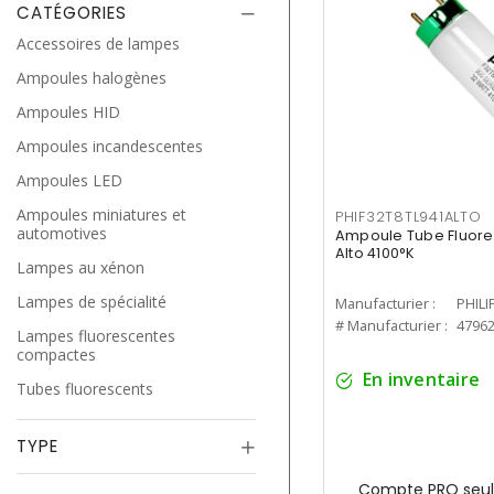
CATÉGORIES
Accessoires de lampes
Ampoules halogènes
Ampoules HID
Ampoules incandescentes
Ampoules LED
Ampoules miniatures et
PHIF32T8TL941ALTO
automotives
Ampoule Tube Fluores
Alto 4100°K
Lampes au xénon
Lampes de spécialité
Manufacturier :
PHILI
# Manufacturier :
4796
Lampes fluorescentes
compactes
En inventaire
Tubes fluorescents
TYPE
Compte PRO seul