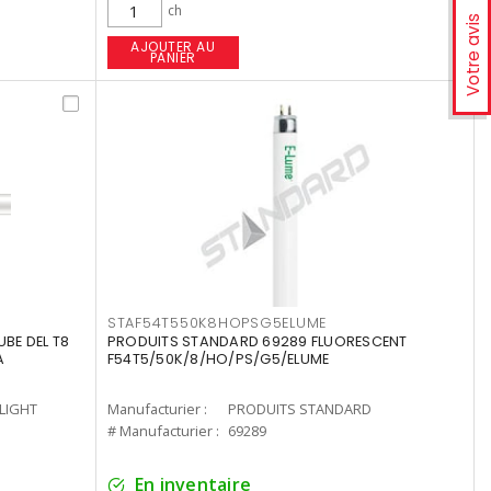
ch
Votre avis
AJOUTER AU
PANIER
STAF54T550K8HOPSG5ELUME
UBE DEL T8
PRODUITS STANDARD 69289 FLUORESCENT
A
F54T5/50K/8/HO/PS/G5/ELUME
-LIGHT
Manufacturier :
PRODUITS STANDARD
# Manufacturier :
69289
En inventaire