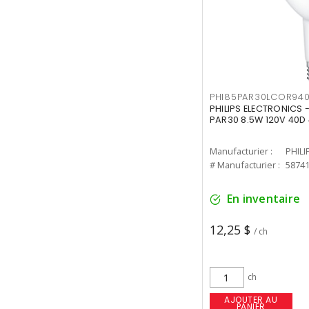
PHI85PAR30LCOR940
PHILIPS ELECTRONICS 
PAR30 8.5W 120V 40D
Manufacturier :
PHILI
# Manufacturier :
5874
En inventaire
12,25 $
/ ch
ch
AJOUTER AU
PANIER