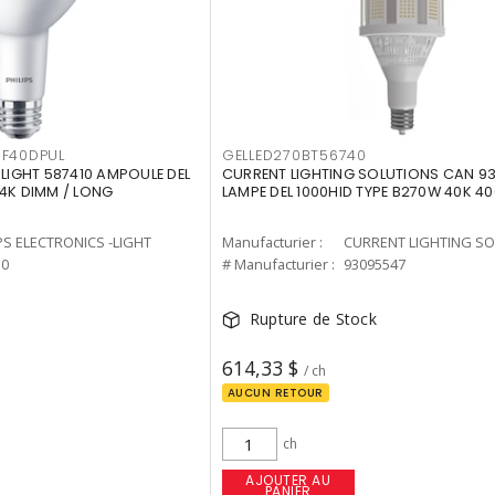
F40DPUL
GELLED270BT56740
-LIGHT 587410 AMPOULE DEL
CURRENT LIGHTING SOLUTIONS CAN 9
 4K DIMM / LONG
LAMPE DEL 1000HID TYPE B270W 40K 4
PS ELECTRONICS -LIGHT
Manufacturier :
10
# Manufacturier :
93095547
Rupture de Stock
614,33 $
/ ch
AUCUN RETOUR
ch
AJOUTER AU
PANIER