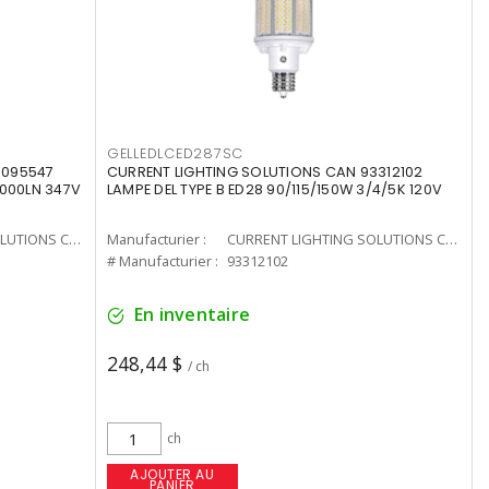
GELLEDLCED287SC
3095547
CURRENT LIGHTING SOLUTIONS CAN 93312102
0000LN 347V
LAMPE DEL TYPE B ED28 90/115/150W 3/4/5K 120V
CURRENT LIGHTING SOLUTIONS CAN
Manufacturier :
CURRENT LIGHTING SOLUTIONS CAN
# Manufacturier :
93312102
En inventaire
248,44 $
/ ch
ch
AJOUTER AU
PANIER