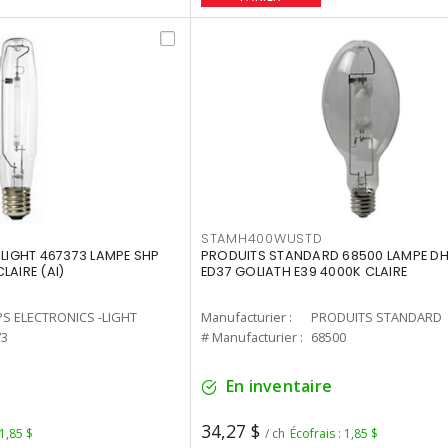
STAMH400WUSTD
-LIGHT 467373 LAMPE SHP
PRODUITS STANDARD 68500 LAMPE DH
LAIRE (AI)
ED37 GOLIATH E39 4000K CLAIRE
PS ELECTRONICS -LIGHT
Manufacturier :
PRODUITS STANDARD
73
# Manufacturier :
68500
En inventaire
34,27 $
 1,85 $
/ ch
Écofrais : 1,85 $