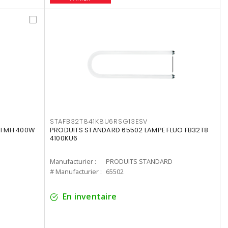
STAFB32T841K8U6RSG13ESV
I MH 400W
PRODUITS STANDARD 65502 LAMPE FLUO FB32T8
4100KU6
Manufacturier :
PRODUITS STANDARD
# Manufacturier :
65502
En inventaire