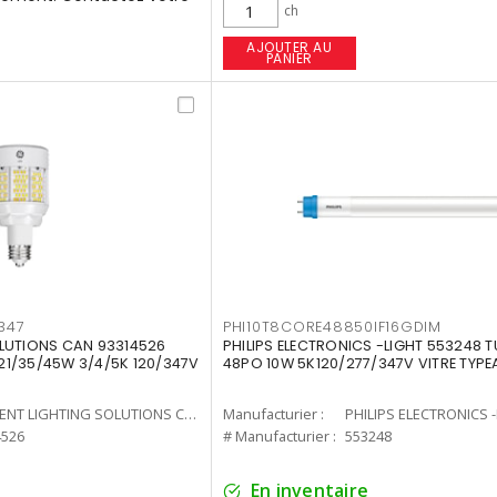
ch
AJOUTER AU
PANIER
347
PHI10T8CORE48850IF16GDIM
LUTIONS CAN 93314526
PHILIPS ELECTRONICS -LIGHT 553248 T
7 21/35/45W 3/4/5K 120/347V
48PO 10W 5K120/277/347V VITRE TYPE
CURRENT LIGHTING SOLUTIONS CAN
Manufacturier :
PHILIPS ELECTRONICS 
4526
# Manufacturier :
553248
En inventaire