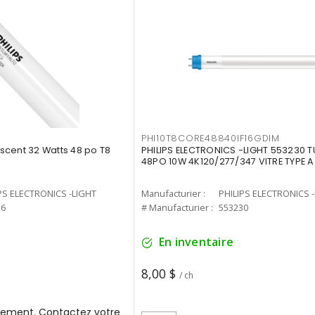
PHI10T8CORE48840IF16GDIM
cent 32 Watts 48 po T8
PHILIPS ELECTRONICS -LIGHT 553230 T
48PO 10W 4K120/277/347 VITRE TYPE A
PS ELECTRONICS -LIGHT
Manufacturier :
PHILIPS ELECTRONICS 
26
# Manufacturier :
553230
En inventaire
8,00 $
/ ch
ement. Contactez votre