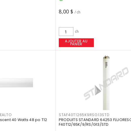
8,00 $
/ ch
ch
AJOUTER AU
PANIER
EALTO
STAF40T1265K9RSG13STD
cent 40 Watts 48 po T12
PRODUITS STANDARD 64253 FLUORES
F40T12/65K/9/RS/G13/STD