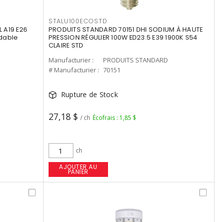
STALU100ECOSTD
 A19 E26
PRODUITS STANDARD 70151 DHI SODIUM À HAUTE
dable
PRESSION RÉGULIER 100W ED23.5 E39 1900K S54
CLAIRE STD
Manufacturier :
PRODUITS STANDARD
# Manufacturier :
70151
Rupture de Stock
27,18 $
/ ch
Écofrais : 1,85 $
ch
AJOUTER AU
PANIER