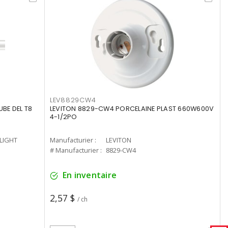
LEV8829CW4
UBE DEL T8
LEVITON 8829-CW4 PORCELAINE PLAST 660W600V
4-1/2PO
-LIGHT
Manufacturier :
LEVITON
# Manufacturier :
8829-CW4
En inventaire
2,57 $
/ ch