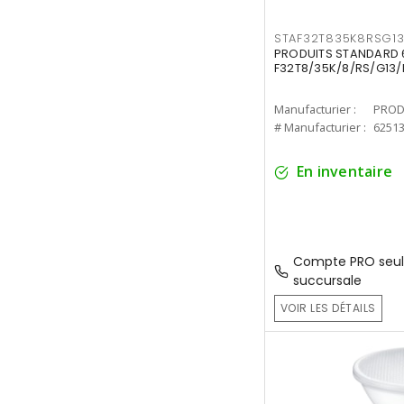
STAF32T835K8RSG1
PRODUITS STANDARD 6
F32T8/35K/8/RS/G13/
Manufacturier :
PROD
# Manufacturier :
6251
En inventaire
Compte PRO seul
succursale
VOIR LES DÉTAILS