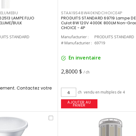
3ELUMEBU
STAA19S48W40KNDCHOICE4P
2513 LAMPE FLUO
PRODUITS STANDARD 69719 Lampe DEL
ELUME/BULK
Culot 8W 120V 4000K 800LM Non-Gra
CHOICE - 4P
UITS STANDARD
Manufacturier :
PRODUITS STANDARD
3
# Manufacturier :
69719
En inventaire
2,8000 $
/ ch
ement. Contactez votre
ch
vendu en multiples de 4
AJOUTER AU
PANIER