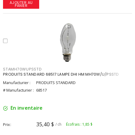
AJOUTER AU
PANIER
STAMH70WUPSSTD
PRODUITS STANDARD 68517 LAMPE DHI HM MH70W/U/PSSTD
Manufacturier :
PRODUITS STANDARD
# Manufacturier :
68517
En inventaire
35,40 $
Prix
/ ch
Écofrais : 1,85 $