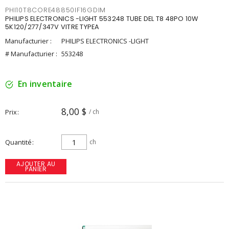
PHI10T8CORE48850IF16GDIM
PHILIPS ELECTRONICS -LIGHT 553248 TUBE DEL T8 48PO 10W
5K120/277/347V VITRE TYPEA
Manufacturier :
PHILIPS ELECTRONICS -LIGHT
# Manufacturier :
553248
En inventaire
8,00 $
Prix
/ ch
Quantité
ch
AJOUTER AU
PANIER