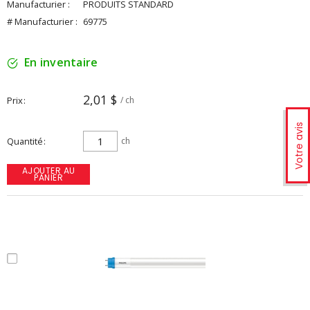
Manufacturier :
PRODUITS STANDARD
# Manufacturier :
69775
En inventaire
2,01 $
Prix
/ ch
Votre avis
Quantité
ch
AJOUTER AU
PANIER