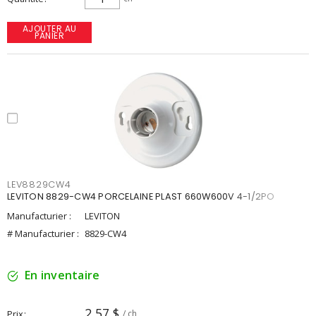
AJOUTER AU
PANIER
LEV8829CW4
LEVITON 8829-CW4 PORCELAINE PLAST 660W600V 4-1/2PO
Manufacturier :
LEVITON
# Manufacturier :
8829-CW4
En inventaire
2,57 $
Prix
/ ch