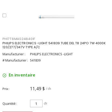
PHI7T8MAS24840IF
PHILIPS ELECTRONICS -LIGHT 541839 TUBE DEL T8 24PO 7W 4000K
120/277/347V TYPE A/C
Manufacturier :
PHILIPS ELECTRONICS -LIGHT
# Manufacturier :
541839
En inventaire
11,49 $
Prix
/ ch
Quantité
ch