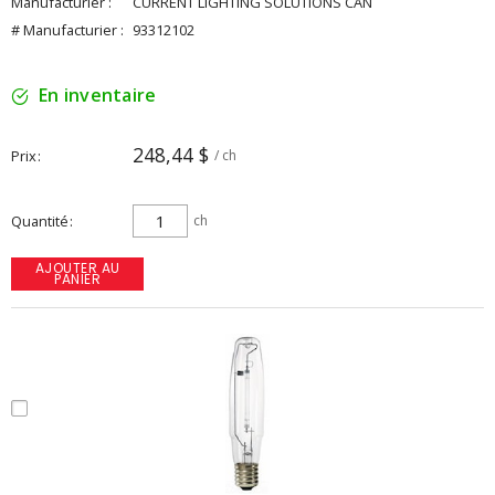
Manufacturier :
CURRENT LIGHTING SOLUTIONS CAN
# Manufacturier :
93312102
En inventaire
248,44 $
Prix
/ ch
Quantité
ch
AJOUTER AU
PANIER