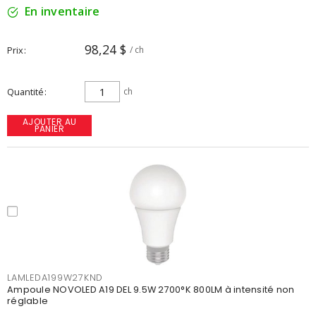
En inventaire
98,24 $
Prix
/ ch
Quantité
ch
AJOUTER AU
PANIER
LAMLEDA199W27KND
Ampoule NOVOLED A19 DEL 9.5W 2700°K 800LM à intensité non
réglable