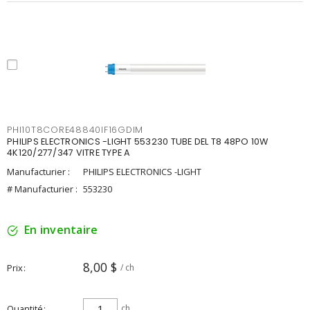
PHI10T8CORE48840IF16GDIM
PHILIPS ELECTRONICS -LIGHT 553230 TUBE DEL T8 48PO 10W
4K120/277/347 VITRE TYPE A
Manufacturier :
PHILIPS ELECTRONICS -LIGHT
# Manufacturier :
553230
En inventaire
8,00 $
Prix
/ ch
Quantité
ch