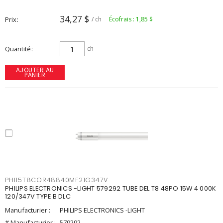
34,27 $
Prix
/ ch
Écofrais : 1,85 $
Quantité
ch
AJOUTER AU
PANIER
PHI15T8COR48840MF21G347V
PHILIPS ELECTRONICS -LIGHT 579292 TUBE DEL T8 48PO 15W 4 000K
120/347V TYPE B DLC
Manufacturier :
PHILIPS ELECTRONICS -LIGHT
# Manufacturier :
579292