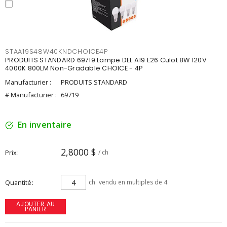
STAA19S48W40KNDCHOICE4P
PRODUITS STANDARD 69719 Lampe DEL A19 E26 Culot 8W 120V
4000K 800LM Non-Gradable CHOICE - 4P
Manufacturier :
PRODUITS STANDARD
# Manufacturier :
69719
En inventaire
2,8000 $
Prix
/ ch
Quantité
ch
vendu en multiples de 4
AJOUTER AU
PANIER