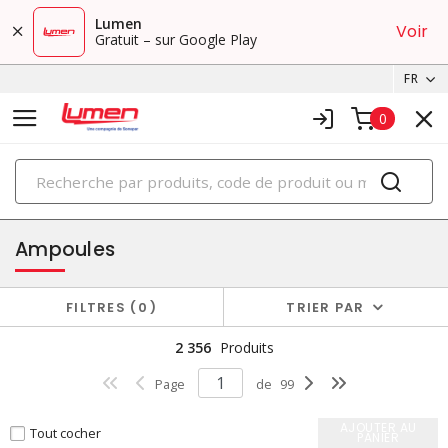
Lumen
Voir
Gratuit – sur Google Play
FR
0
PRODUITS
éclairage
Ampoules
FILTRES
0
TRIER PAR
2 356
Produits
Page
de
99
AJOUTER AU
Tout cocher
PANIER