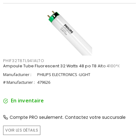
PHIF32T8TL941ALTO
Ampoule Tube Fluorescent 32 Watts 48 po T8 Alto 4100°K
Manufacturier :
PHILIPS ELECTRONICS -LIGHT
# Manufacturier :
479626
En inventaire
Compte PRO seulement. Contactez votre succursale
VOIR LES DÉTAILS