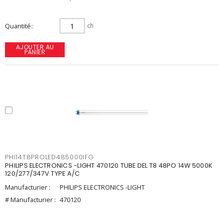
Quantité
ch
AJOUTER AU
PANIER
PHI14T8PROLED485000IFG
PHILIPS ELECTRONICS -LIGHT 470120 TUBE DEL T8 48PO 14W 5000K
120/277/347V TYPE A/C
Manufacturier :
PHILIPS ELECTRONICS -LIGHT
# Manufacturier :
470120