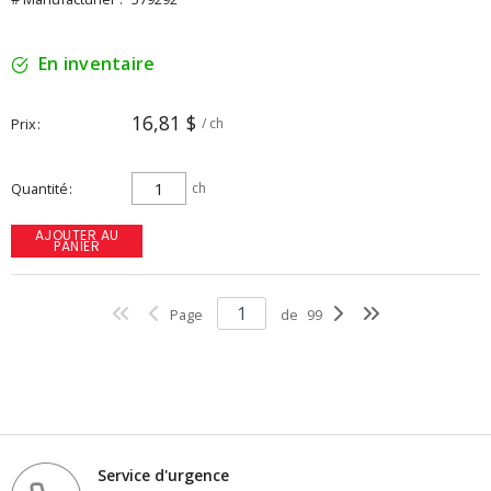
En inventaire
16,81 $
Prix
/ ch
Quantité
ch
AJOUTER AU
PANIER
Page
de
99
Service d'urgence