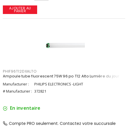
AJOUTER AU
PANIER
PHIF96T12DXALTO
Ampoule tube fluorescent 75W 96 po T12 Alto Lumière du jour
Manufacturier :
PHILIPS ELECTRONICS -LIGHT
# Manufacturier :
372821
En inventaire
Compte PRO seulement. Contactez votre succursale