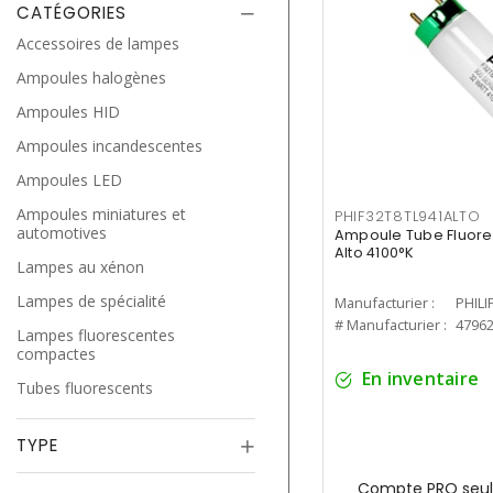
CATÉGORIES
Accessoires de lampes
Ampoules halogènes
Ampoules HID
Ampoules incandescentes
Ampoules LED
Ampoules miniatures et
PHIF32T8TL941ALTO
automotives
Ampoule Tube Fluores
Alto 4100°K
Lampes au xénon
Lampes de spécialité
Manufacturier :
PHILI
# Manufacturier :
4796
Lampes fluorescentes
compactes
En inventaire
Tubes fluorescents
TYPE
Compte PRO seul