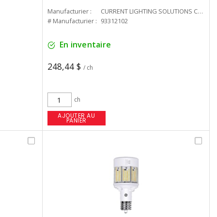
Manufacturier :
CURRENT LIGHTING SOLUTIONS CAN
# Manufacturier :
93312102
En inventaire
248,44 $
/ ch
ch
AJOUTER AU
PANIER