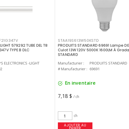
F21G347V
STAA19S613W50KSTD
-LIGHT 579292 TUBE DEL T8
PRODUITS STANDARD 69691 Lampe DEL
347V TYPE B DLC
Culot 13W 120V 5000K 1600LM À Grada
STANDARD
PS ELECTRONICS -LIGHT
Manufacturier :
PRODUITS STANDARD
92
# Manufacturier :
69691
En inventaire
7,18 $
/ ch
ch
AJOUTER AU
PANIER