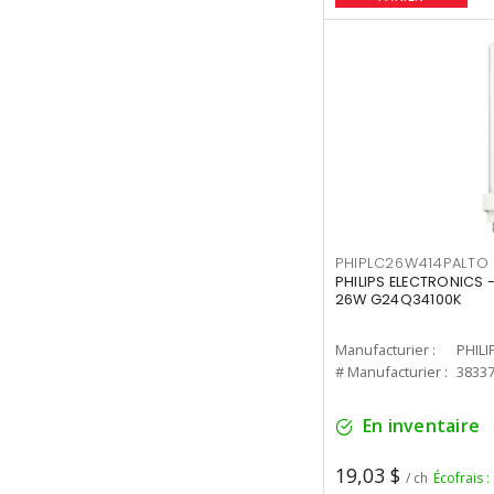
PHIPLC26W414PALTO
PHILIPS ELECTRONICS 
26W G24Q34100K
Manufacturier :
PHILI
# Manufacturier :
3833
En inventaire
19,03 $
/ ch
Écofrais :