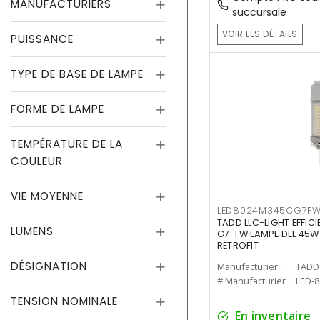
MANUFACTURIERS
succursale
VOIR LES DÉTAILS
PUISSANCE
TYPE DE BASE DE LAMPE
FORME DE LAMPE
TEMPÉRATURE DE LA
COULEUR
VIE MOYENNE
LED8024M345CG7F
TADD LLC-LIGHT EFFIC
LUMENS
G7-FW LAMPE DEL 45W
RETROFIT
DÉSIGNATION
Manufacturier :
TADD 
# Manufacturier :
LED-
TENSION NOMINALE
En inventaire