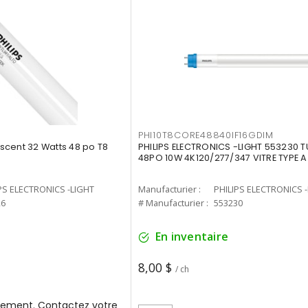
PHI10T8CORE48840IF16GDIM
cent 32 Watts 48 po T8
PHILIPS ELECTRONICS -LIGHT 553230 T
48PO 10W 4K120/277/347 VITRE TYPE A
PS ELECTRONICS -LIGHT
Manufacturier :
PHILIPS ELECTRONICS 
26
# Manufacturier :
553230
En inventaire
8,00 $
/ ch
ement. Contactez votre