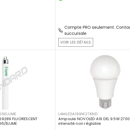
Compte PRO seulement. Contac
succursale
VOIR LES DÉTAILS
G5ELUME
LAMLEDA199W27KND
69289 FLUORESCENT
Ampoule NOVOLED A19 DEL 9.5W 2700
G5/ELUME
intensité non réglable