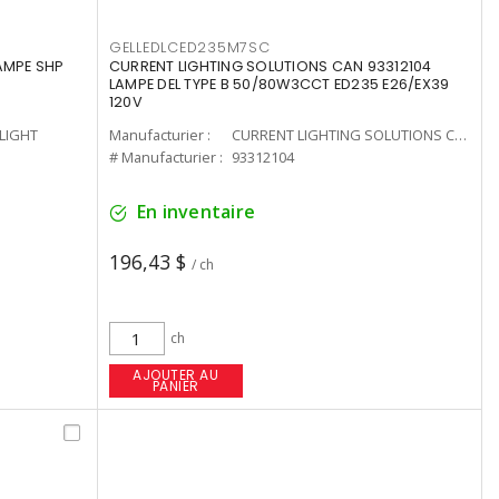
GELLEDLCED235M7SC
LAMPE SHP
CURRENT LIGHTING SOLUTIONS CAN 93312104
LAMPE DEL TYPE B 50/80W3CCT ED235 E26/EX39
120V
-LIGHT
Manufacturier :
CURRENT LIGHTING SOLUTIONS CAN
# Manufacturier :
93312104
En inventaire
196,43 $
/ ch
ch
AJOUTER AU
PANIER