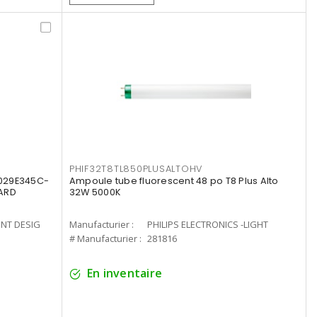
PHIF32T8TL850PLUSALTOHV
8029E345C-
Ampoule tube fluorescent 48 po T8 Plus Alto
LARD
32W 5000K
ENT DESIG
Manufacturier :
PHILIPS ELECTRONICS -LIGHT
# Manufacturier :
281816
En inventaire