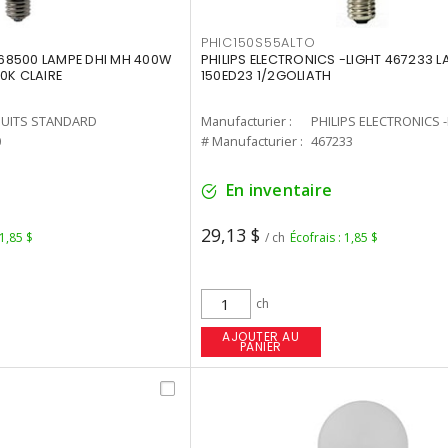
PHIC150S55ALTO
68500 LAMPE DHI MH 400W
PHILIPS ELECTRONICS -LIGHT 467233 
0K CLAIRE
150ED23 1/2GOLIATH
UITS STANDARD
Manufacturier :
PHILIPS ELECTRONICS 
0
# Manufacturier :
467233
En inventaire
29,13 $
 1,85 $
/ ch
Écofrais : 1,85 $
ch
AJOUTER AU
PANIER