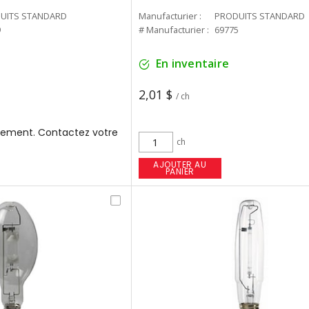
UITS STANDARD
Manufacturier :
PRODUITS STANDARD
9
# Manufacturier :
69775
En inventaire
2,01 $
/ ch
ement. Contactez votre
ch
AJOUTER AU
PANIER