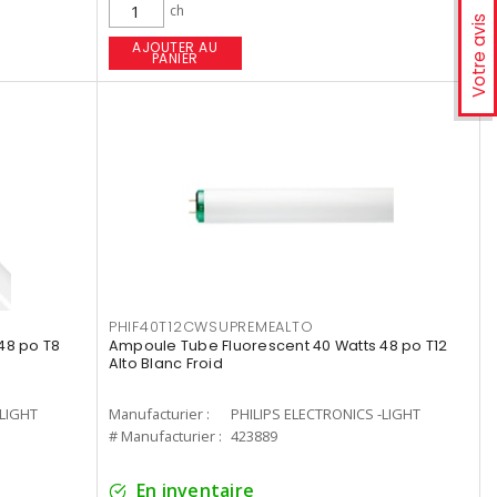
ch
Votre avis
AJOUTER AU
PANIER
PHIF40T12CWSUPREMEALTO
48 po T8
Ampoule Tube Fluorescent 40 Watts 48 po T12
Alto Blanc Froid
-LIGHT
Manufacturier :
PHILIPS ELECTRONICS -LIGHT
# Manufacturier :
423889
En inventaire