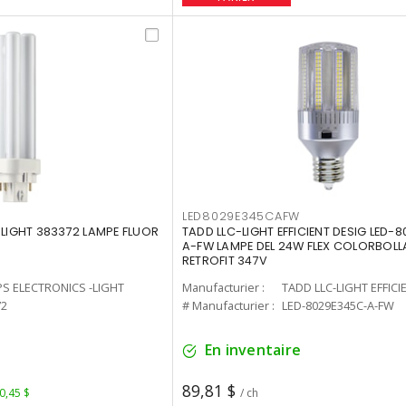
LED8029E345CAFW
-LIGHT 383372 LAMPE FLUOR
TADD LLC-LIGHT EFFICIENT DESIG LED-
A-FW LAMPE DEL 24W FLEX COLORBOL
RETROFIT 347V
PS ELECTRONICS -LIGHT
Manufacturier :
TADD LLC-LIGHT EFFICI
72
# Manufacturier :
LED-8029E345C-A-FW
En inventaire
89,81 $
 0,45 $
/ ch