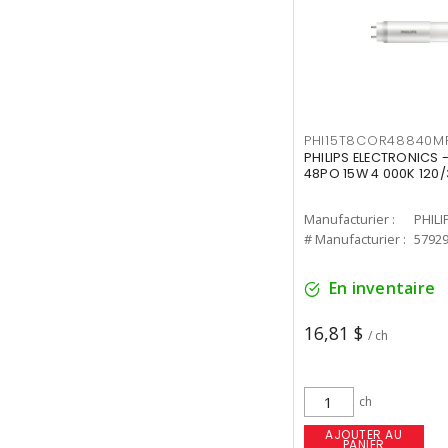
PHI15T8COR48840M
PHILIPS ELECTRONICS 
48PO 15W 4 000K 120/
Manufacturier :
PHILI
# Manufacturier :
5792
En inventaire
16,81 $
/ ch
ch
AJOUTER AU
PANIER