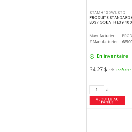
STAMH400WUSTD
PRODUITS STANDARD 
ED37 GOLIATH E39 400
Manufacturier :
PROD
# Manufacturier :
6850
En inventaire
34,27 $
/ ch
Écofrais :
ch
AJOUTER AU
PANIER