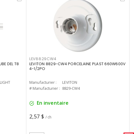
LEV8829CW4
UBE DEL T8
LEVITON 8829-CW4 PORCELAINE PLAST 660W600V
4-1/2PO
-LIGHT
Manufacturier :
LEVITON
# Manufacturier :
8829-CW4
En inventaire
2,57 $
/ ch