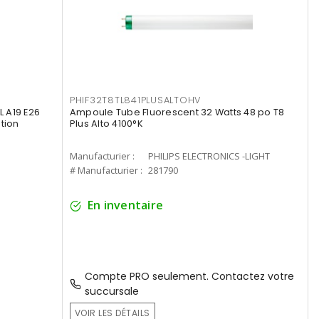
PHIF32T8TL841PLUSALTOHV
 A19 E26
Ampoule Tube Fluorescent 32 Watts 48 po T8
tion
Plus Alto 4100°K
Manufacturier :
PHILIPS ELECTRONICS -LIGHT
# Manufacturier :
281790
En inventaire
Compte PRO seulement. Contactez votre
succursale
VOIR LES DÉTAILS