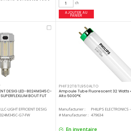
ch
AJOUTER AU
PANIER
W
PHIF32T8TL950ALTO
IENT DESIG LED-8024M345C-
Ampoule Tube Fluorescent 32 Watts 
 SUPERFLEXLUM BOUT FUT
Alto 5000°K
LLC-LIGHT EFFICIENT DESIG
Manufacturier :
PHILIPS ELECTRONICS 
8024M345C-G7-FW
# Manufacturier :
479634
En inventaire