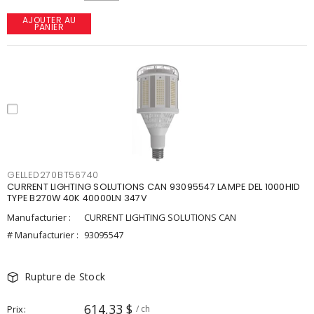
AJOUTER AU
PANIER
GELLED270BT56740
CURRENT LIGHTING SOLUTIONS CAN 93095547 LAMPE DEL 1000HID
TYPE B270W 40K 40000LN 347V
Manufacturier :
CURRENT LIGHTING SOLUTIONS CAN
# Manufacturier :
93095547
Rupture de Stock
614,33 $
Prix
/ ch