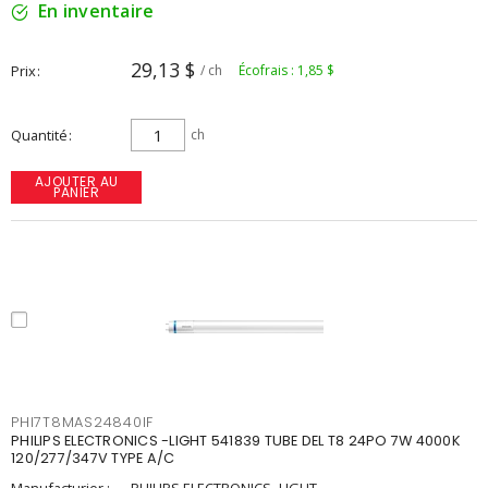
En inventaire
29,13 $
Prix
/ ch
Écofrais : 1,85 $
Quantité
ch
AJOUTER AU
PANIER
PHI7T8MAS24840IF
PHILIPS ELECTRONICS -LIGHT 541839 TUBE DEL T8 24PO 7W 4000K
120/277/347V TYPE A/C