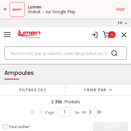
Lumen
Voir
Gratuit – sur Google Play
FR
0
PRODUITS
éclairage
Ampoules
FILTRES
0
TRIER PAR
2 356
Produits
Page
de
99
AJOUTER AU
Tout cocher
PANIER