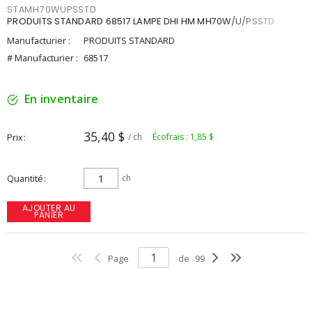
STAMH70WUPSSTD
PRODUITS STANDARD 68517 LAMPE DHI HM MH70W/U/PSSTD
Manufacturier :
PRODUITS STANDARD
# Manufacturier :
68517
En inventaire
35,40 $
Prix
/ ch
Écofrais : 1,85 $
Quantité
ch
AJOUTER AU
PANIER
Page
de
99