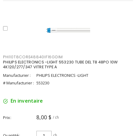
PHI10T8CORE48840IF16GDIM
PHILIPS ELECTRONICS -LIGHT 553230 TUBE DEL T8 48PO 10W
4K120/277/347 VITRE TYPE A
Manufacturier :
PHILIPS ELECTRONICS -LIGHT
# Manufacturier :
553230
En inventaire
8,00 $
Prix
/ ch
Quantité
ch