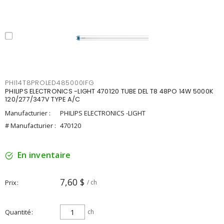
PHI14T8PROLED485000IFG
PHILIPS ELECTRONICS -LIGHT 470120 TUBE DEL T8 48PO 14W 5000K
120/277/347V TYPE A/C
Manufacturier :
PHILIPS ELECTRONICS -LIGHT
# Manufacturier :
470120
En inventaire
7,60 $
Prix
/ ch
Quantité
ch