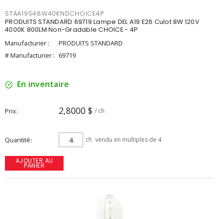
STAA19S48W40KNDCHOICE4P
PRODUITS STANDARD 69719 Lampe DEL A19 E26 Culot 8W 120V
4000K 800LM Non-Gradable CHOICE - 4P
Manufacturier :
PRODUITS STANDARD
# Manufacturier :
69719
En inventaire
2,8000 $
Prix
/ ch
Quantité
ch
vendu en multiples de 4
AJOUTER AU
PANIER