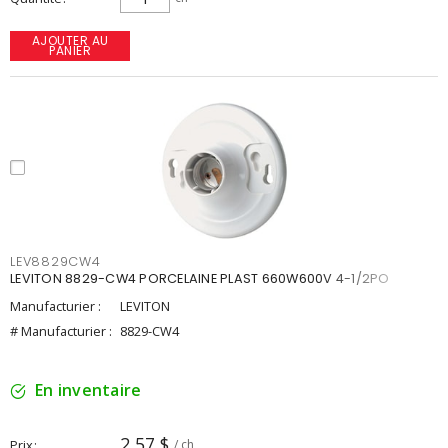
AJOUTER AU
PANIER
LEV8829CW4
LEVITON 8829-CW4 PORCELAINE PLAST 660W600V 4-1/2PO
Manufacturier :
LEVITON
# Manufacturier :
8829-CW4
En inventaire
2,57 $
Prix
/ ch