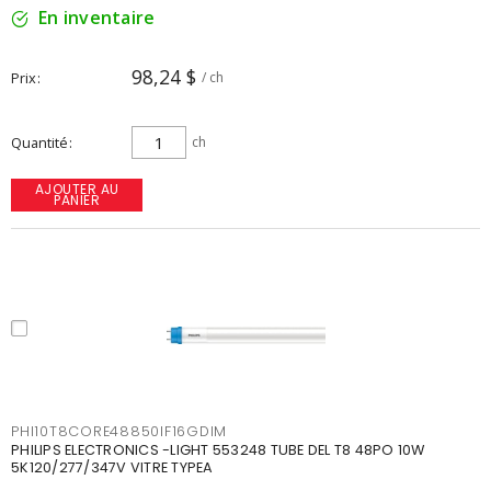
En inventaire
98,24 $
Prix
/ ch
Quantité
ch
AJOUTER AU
PANIER
PHI10T8CORE48850IF16GDIM
PHILIPS ELECTRONICS -LIGHT 553248 TUBE DEL T8 48PO 10W
5K120/277/347V VITRE TYPEA