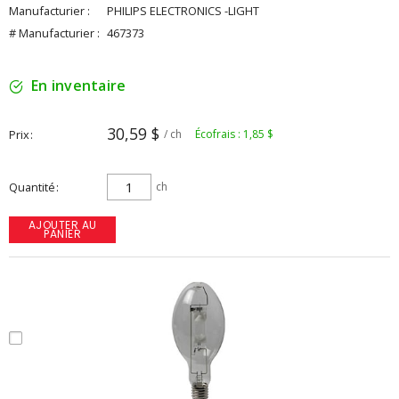
Manufacturier :
PHILIPS ELECTRONICS -LIGHT
# Manufacturier :
467373
En inventaire
30,59 $
Prix
/ ch
Écofrais : 1,85 $
Quantité
ch
AJOUTER AU
PANIER