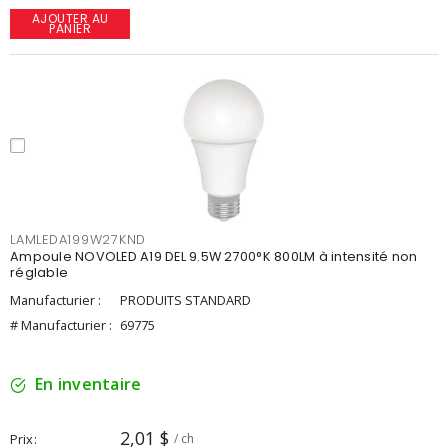
AJOUTER AU
PANIER
LAMLEDA199W27KND
Ampoule NOVOLED A19 DEL 9.5W 2700°K 800LM à intensité non
réglable
Manufacturier :
PRODUITS STANDARD
# Manufacturier :
69775
En inventaire
2,01 $
Prix
/ ch