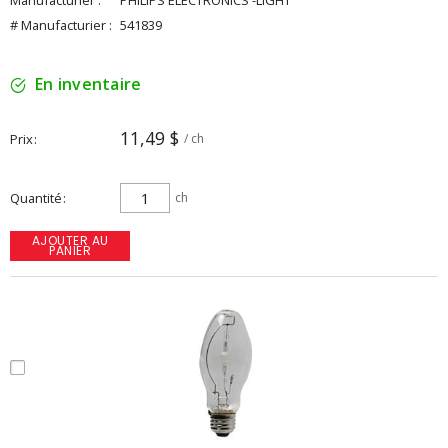
Manufacturier :
PHILIPS ELECTRONICS -LIGHT
# Manufacturier :
541839
En inventaire
11,49 $
Prix
/ ch
Quantité
ch
AJOUTER AU
PANIER