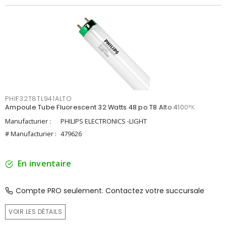
PHIF32T8TL941ALTO
Ampoule Tube Fluorescent 32 Watts 48 po T8 Alto 4100°K
Manufacturier :
PHILIPS ELECTRONICS -LIGHT
# Manufacturier :
479626
En inventaire
Compte PRO seulement. Contactez votre succursale
VOIR LES DÉTAILS