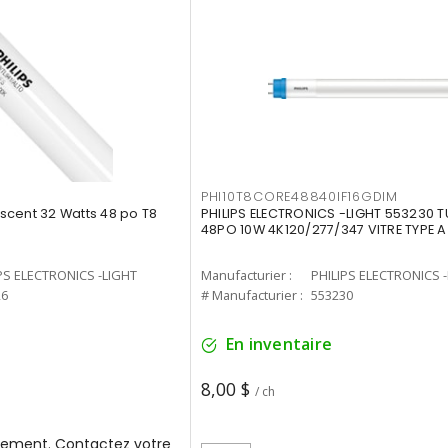
PHI10T8CORE48840IF16GDIM
cent 32 Watts 48 po T8
PHILIPS ELECTRONICS -LIGHT 553230 T
48PO 10W 4K120/277/347 VITRE TYPE A
PS ELECTRONICS -LIGHT
Manufacturier :
PHILIPS ELECTRONICS 
26
# Manufacturier :
553230
En inventaire
8,00 $
/ ch
ement. Contactez votre