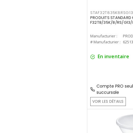
STAF32T835K8RSG1
PRODUITS STANDARD 6
F32T8/35K/8/RS/G13/
Manufacturier :
PROD
# Manufacturier :
6251
En inventaire
Compte PRO seul
succursale
VOIR LES DÉTAILS