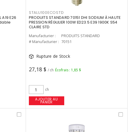
STALU100ECOSTD
 A19 E26
PRODUITS STANDARD 70151 DHI SODIUM À HAUTE
dable
PRESSION RÉGULIER 100W ED23.5 E39 1900K S54
CLAIRE STD
Manufacturier :
PRODUITS STANDARD
# Manufacturier :
70151
Rupture de Stock
27,18 $
/ ch
Écofrais : 1,85 $
ch
AJOUTER AU
PANIER