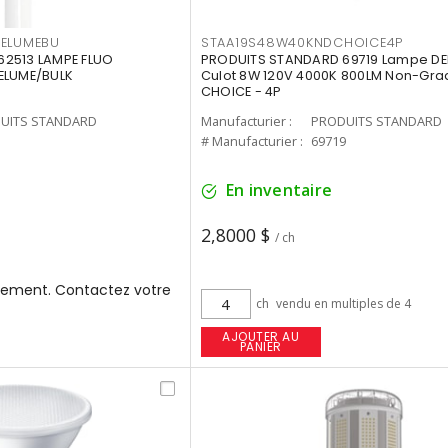
3ELUMEBU
STAA19S48W40KNDCHOICE4P
2513 LAMPE FLUO
PRODUITS STANDARD 69719 Lampe DEL
ELUME/BULK
Culot 8W 120V 4000K 800LM Non-Gra
CHOICE - 4P
UITS STANDARD
Manufacturier :
PRODUITS STANDARD
3
# Manufacturier :
69719
En inventaire
2,8000 $
/ ch
ement. Contactez votre
ch
vendu en multiples de 4
AJOUTER AU
PANIER