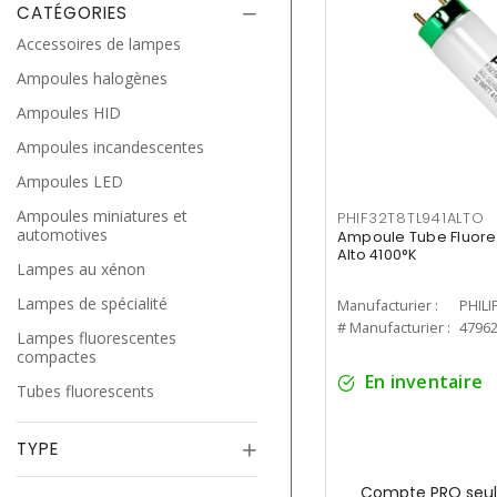
CATÉGORIES
Accessoires de lampes
Ampoules halogènes
Ampoules HID
Ampoules incandescentes
Ampoules LED
Ampoules miniatures et
PHIF32T8TL941ALTO
automotives
Ampoule Tube Fluores
Alto 4100°K
Lampes au xénon
Lampes de spécialité
Manufacturier :
PHILI
# Manufacturier :
4796
Lampes fluorescentes
compactes
En inventaire
Tubes fluorescents
TYPE
Compte PRO seul