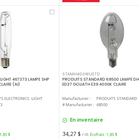
STAMH400WUSTD
-LIGHT 467373 LAMPE SHP
PRODUITS STANDARD 68500 LAMPE DH
LAIRE (AI)
ED37 GOLIATH E39 4000K CLAIRE
PS ELECTRONICS -LIGHT
Manufacturier :
PRODUITS STANDARD
73
# Manufacturier :
68500
En inventaire
34,27 $
 1,85 $
/ ch
Écofrais : 1,85 $