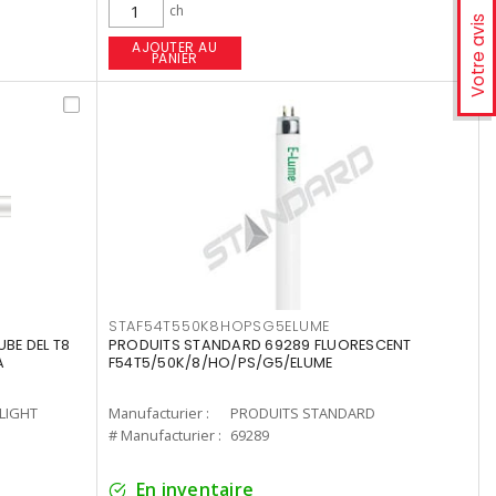
ch
Votre avis
AJOUTER AU
PANIER
STAF54T550K8HOPSG5ELUME
UBE DEL T8
PRODUITS STANDARD 69289 FLUORESCENT
A
F54T5/50K/8/HO/PS/G5/ELUME
-LIGHT
Manufacturier :
PRODUITS STANDARD
# Manufacturier :
69289
En inventaire