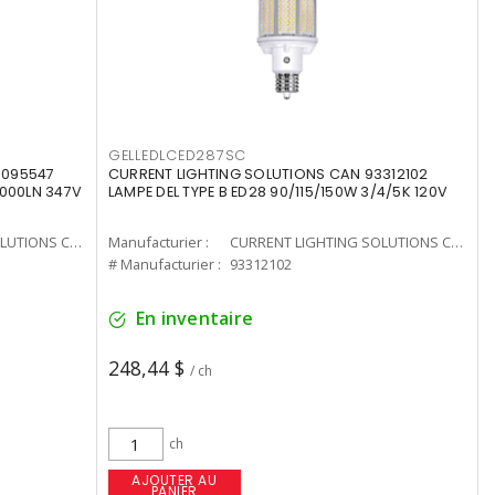
GELLEDLCED287SC
3095547
CURRENT LIGHTING SOLUTIONS CAN 93312102
0000LN 347V
LAMPE DEL TYPE B ED28 90/115/150W 3/4/5K 120V
CURRENT LIGHTING SOLUTIONS CAN
Manufacturier :
CURRENT LIGHTING SOLUTIONS CAN
# Manufacturier :
93312102
En inventaire
248,44 $
/ ch
ch
AJOUTER AU
PANIER