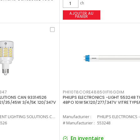
ch
AJOUTER AU
PANIER
347
PHI10T8CORE48850IF16GDIM
LUTIONS CAN 93314526
PHILIPS ELECTRONICS -LIGHT 553248 T
7 21/35/45W 3/4/5K 120/347V
48PO 10W 5K120/277/347V VITRE TYPE
CURRENT LIGHTING SOLUTIONS CAN
Manufacturier :
PHILIPS ELECTRONICS 
4526
# Manufacturier :
553248
En inventaire