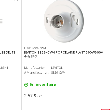
LEV8829CW4
UBE DEL T8
LEVITON 8829-CW4 PORCELAINE PLAST 660W600V
4-1/2PO
-LIGHT
Manufacturier :
LEVITON
# Manufacturier :
8829-CW4
En inventaire
2,57 $
/ ch