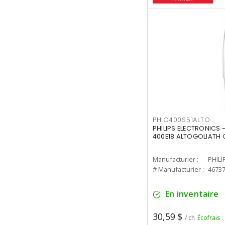
PHIC400S51ALTO
PHILIPS ELECTRONICS 
400E18 ALTOGOLIATH C
Manufacturier :
PHILI
# Manufacturier :
4673
En inventaire
30,59 $
/ ch
Écofrais :