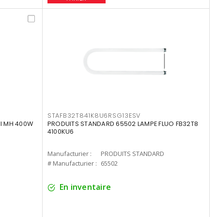
STAFB32T841K8U6RSG13ESV
I MH 400W
PRODUITS STANDARD 65502 LAMPE FLUO FB32T8
4100KU6
Manufacturier :
PRODUITS STANDARD
# Manufacturier :
65502
En inventaire