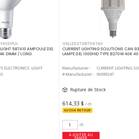
F40DPUL
GELLED270BT56740
-LIGHT 587410 AMPOULE DEL
CURRENT LIGHTING SOLUTIONS CAN 9
 4K DIMM / LONG
LAMPE DEL 1000HID TYPE B270W 40K 4
PS ELECTRONICS -LIGHT
Manufacturier :
10
# Manufacturier :
93095547
Rupture de Stock
614,33 $
/ ch
AUCUN RETOUR
ch
AJOUTER AU
PANIER