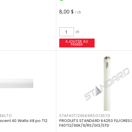
8,00 $
/ ch
ch
AJOUTER AU
PANIER
EALTO
STAF40T1265K9RSG13STD
cent 40 Watts 48 po T12
PRODUITS STANDARD 64253 FLUORES
F40T12/65K/9/RS/G13/STD