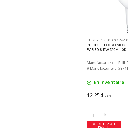
PHI85PAR30LCOR940
PHILIPS ELECTRONICS 
PAR30 8.5W 120V 40D
Manufacturier :
PHILI
# Manufacturier :
5874
En inventaire
12,25 $
/ ch
ch
AJOUTER AU
PANIER