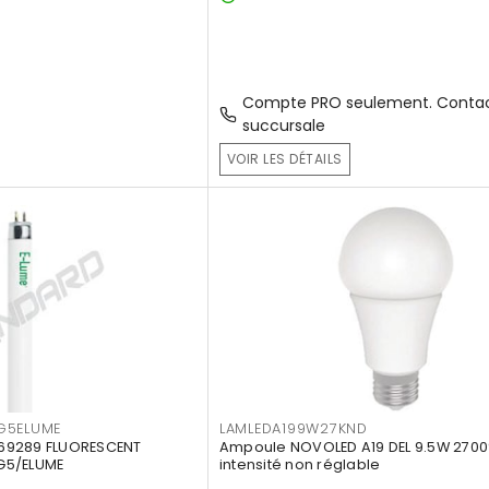
Compte PRO seulement. Contac
succursale
VOIR LES DÉTAILS
G5ELUME
LAMLEDA199W27KND
69289 FLUORESCENT
Ampoule NOVOLED A19 DEL 9.5W 2700
G5/ELUME
intensité non réglable