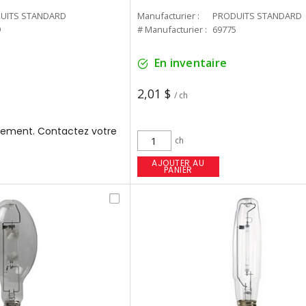
UITS STANDARD
Manufacturier :
PRODUITS STANDARD
9
# Manufacturier :
69775
En inventaire
2,01 $
/ ch
ement. Contactez votre
ch
AJOUTER AU
PANIER