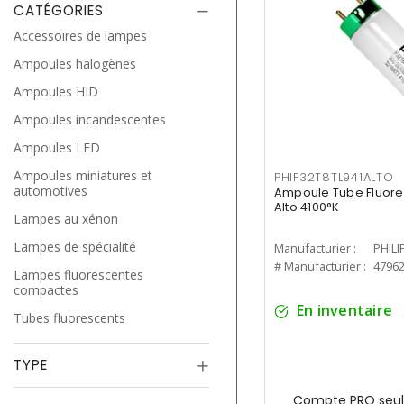
CATÉGORIES
Accessoires de lampes
Ampoules halogènes
Ampoules HID
Ampoules incandescentes
Ampoules LED
Ampoules miniatures et
PHIF32T8TL941ALTO
automotives
Ampoule Tube Fluores
Alto 4100°K
Lampes au xénon
Lampes de spécialité
Manufacturier :
PHILI
# Manufacturier :
4796
Lampes fluorescentes
compactes
En inventaire
Tubes fluorescents
TYPE
Compte PRO seul