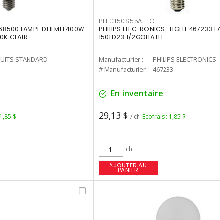
PHIC150S55ALTO
68500 LAMPE DHI MH 400W
PHILIPS ELECTRONICS -LIGHT 467233 
0K CLAIRE
150ED23 1/2GOLIATH
UITS STANDARD
Manufacturier :
PHILIPS ELECTRONICS 
0
# Manufacturier :
467233
En inventaire
29,13 $
 1,85 $
/ ch
Écofrais : 1,85 $
ch
AJOUTER AU
PANIER