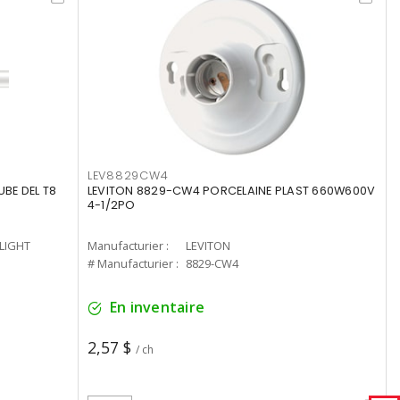
LEV8829CW4
UBE DEL T8
LEVITON 8829-CW4 PORCELAINE PLAST 660W600V
4-1/2PO
-LIGHT
Manufacturier :
LEVITON
# Manufacturier :
8829-CW4
En inventaire
2,57 $
/ ch