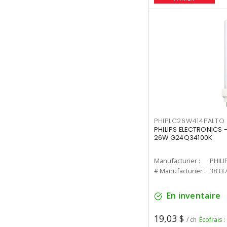
PHIPLC26W414PALTO
PHILIPS ELECTRONICS 
26W G24Q34100K
Manufacturier :
PHILI
# Manufacturier :
3833
En inventaire
19,03 $
/ ch
Écofrais :