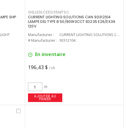
GELLEDLCED235M7SC
LAMPE SHP
CURRENT LIGHTING SOLUTIONS CAN 93312104
LAMPE DEL TYPE B 50/80W3CCT ED235 E26/EX39
120V
-LIGHT
Manufacturier :
CURRENT LIGHTING SOLUTIONS CAN
# Manufacturier :
93312104
En inventaire
196,43 $
/ ch
ch
AJOUTER AU
PANIER