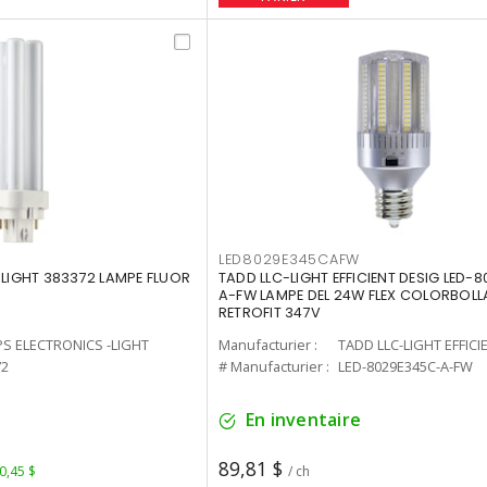
LED8029E345CAFW
-LIGHT 383372 LAMPE FLUOR
TADD LLC-LIGHT EFFICIENT DESIG LED-
A-FW LAMPE DEL 24W FLEX COLORBOL
RETROFIT 347V
PS ELECTRONICS -LIGHT
Manufacturier :
TADD LLC-LIGHT EFFICI
72
# Manufacturier :
LED-8029E345C-A-FW
En inventaire
89,81 $
 0,45 $
/ ch