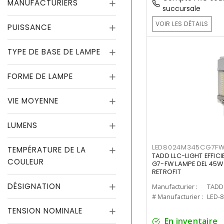
MANUFACTURIERS
succursale
VOIR LES DÉTAILS
PUISSANCE
TYPE DE BASE DE LAMPE
FORME DE LAMPE
VIE MOYENNE
LUMENS
LED8024M345CG7F
TEMPÉRATURE DE LA
TADD LLC-LIGHT EFFIC
COULEUR
G7-FW LAMPE DEL 45W
RETROFIT
DÉSIGNATION
Manufacturier :
TADD 
# Manufacturier :
LED-
TENSION NOMINALE
En inventaire