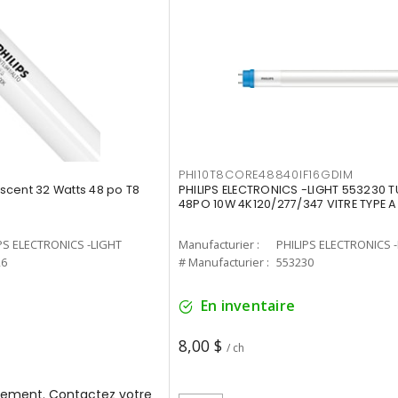
PHI10T8CORE48840IF16GDIM
cent 32 Watts 48 po T8
PHILIPS ELECTRONICS -LIGHT 553230 T
48PO 10W 4K120/277/347 VITRE TYPE A
PS ELECTRONICS -LIGHT
Manufacturier :
PHILIPS ELECTRONICS 
26
# Manufacturier :
553230
En inventaire
8,00 $
/ ch
ement. Contactez votre