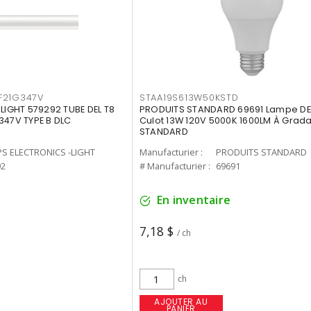
F21G347V
STAA19S613W50KSTD
-LIGHT 579292 TUBE DEL T8
PRODUITS STANDARD 69691 Lampe DEL
347V TYPE B DLC
Culot 13W 120V 5000K 1600LM À Grada
STANDARD
PS ELECTRONICS -LIGHT
Manufacturier :
PRODUITS STANDARD
92
# Manufacturier :
69691
En inventaire
7,18 $
/ ch
ch
AJOUTER AU
PANIER