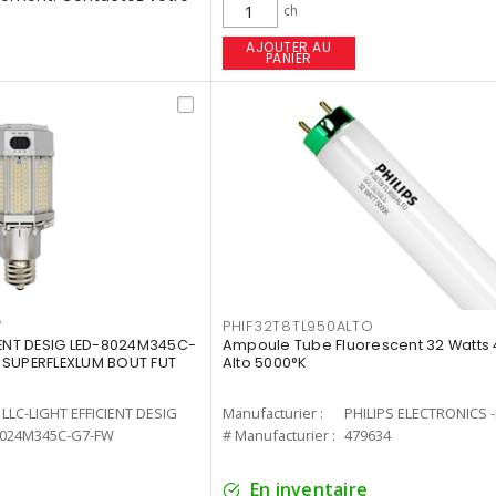
ch
AJOUTER AU
PANIER
W
PHIF32T8TL950ALTO
IENT DESIG LED-8024M345C-
Ampoule Tube Fluorescent 32 Watts 
 SUPERFLEXLUM BOUT FUT
Alto 5000°K
LLC-LIGHT EFFICIENT DESIG
Manufacturier :
PHILIPS ELECTRONICS 
8024M345C-G7-FW
# Manufacturier :
479634
En inventaire