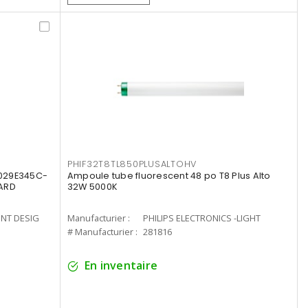
PHIF32T8TL850PLUSALTOHV
8029E345C-
Ampoule tube fluorescent 48 po T8 Plus Alto
LARD
32W 5000K
ENT DESIG
Manufacturier :
PHILIPS ELECTRONICS -LIGHT
# Manufacturier :
281816
En inventaire