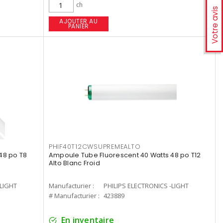
ch
Votre avis
AJOUTER AU
PANIER
PHIF40T12CWSUPREMEALTO
48 po T8
Ampoule Tube Fluorescent 40 Watts 48 po T12
Alto Blanc Froid
-LIGHT
Manufacturier :
PHILIPS ELECTRONICS -LIGHT
# Manufacturier :
423889
En inventaire