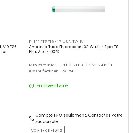
PHIF32T8TL841PLUSALTOHV
 A19 E26
Ampoule Tube Fluorescent 32 Watts 48 po T8
tion
Plus Alto 4100°K
Manufacturier :
PHILIPS ELECTRONICS -LIGHT
# Manufacturier :
281790
En inventaire
Compte PRO seulement. Contactez votre
succursale
VOIR LES DÉTAILS