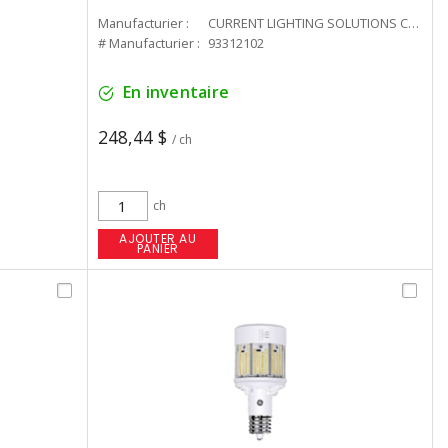
Manufacturier :
CURRENT LIGHTING SOLUTIONS CAN
# Manufacturier :
93312102
En inventaire
248,44 $
/ ch
ch
AJOUTER AU
PANIER