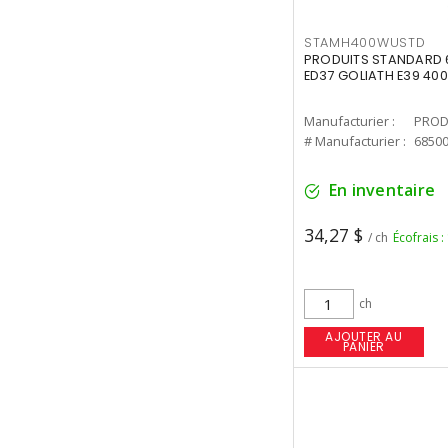
STAMH400WUSTD
PRODUITS STANDARD 
ED37 GOLIATH E39 400
Manufacturier :
PROD
# Manufacturier :
6850
En inventaire
34,27 $
/ ch
Écofrais :
ch
AJOUTER AU
PANIER