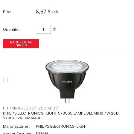
8,67 $
Prix
/ ch
Quantité
ch
AJOUTER AU
PANIER
PHI7MR16LED827F25DIM12V
PHILIPS ELECTRONICS -LIGHT 573865 LAMPE DEL MR16 7W 25D
2700K 12V DIMMABLE
Manufacturier :
PHILIPS ELECTRONICS -LIGHT
# Manufacturier :
573865