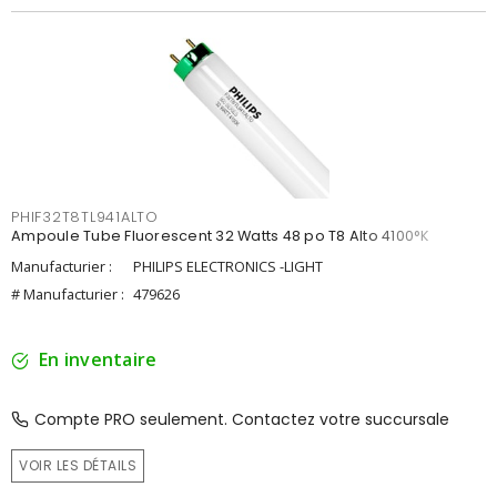
PHIF32T8TL941ALTO
Ampoule Tube Fluorescent 32 Watts 48 po T8 Alto 4100°K
Manufacturier :
PHILIPS ELECTRONICS -LIGHT
# Manufacturier :
479626
En inventaire
Compte PRO seulement. Contactez votre succursale
VOIR LES DÉTAILS