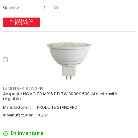
Quantité
ch
AJOUTER AU
PANIER
LAMLEDMR167W3KFL
Ampoule NOVOLED MR16 DEL 7W 3000K 500LM à intensité
réglable
Manufacturier :
PRODUITS STANDARD
# Manufacturier :
70267
En inventaire