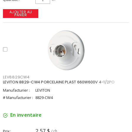
AJOUTER AU
PANIER
LEV8829CW4
LEVITON 8829-CW4 PORCELAINE PLAST 660W600V 4-1/2PO
Manufacturier :
LEVITON
# Manufacturier :
8829-CW4
En inventaire
2,57 $
Prix
/ ch