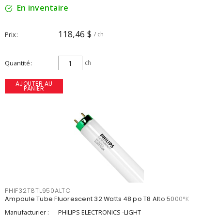
En inventaire
118,46 $
Prix
/ ch
Quantité
ch
AJOUTER AU
PANIER
PHIF32T8TL950ALTO
Ampoule Tube Fluorescent 32 Watts 48 po T8 Alto 5000°K
Manufacturier :
PHILIPS ELECTRONICS -LIGHT