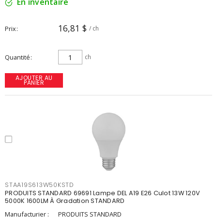
En inventaire
16,81 $
Prix
/ ch
Quantité
ch
AJOUTER AU
PANIER
STAA19S613W50KSTD
PRODUITS STANDARD 69691 Lampe DEL A19 E26 Culot 13W 120V
5000K 1600LM À Gradation STANDARD
Manufacturier :
PRODUITS STANDARD