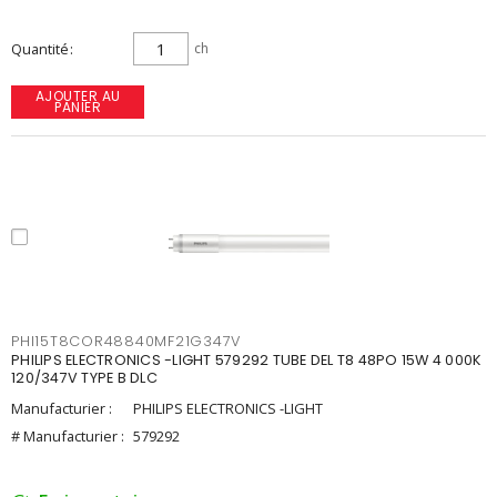
Quantité
ch
AJOUTER AU
PANIER
PHI15T8COR48840MF21G347V
PHILIPS ELECTRONICS -LIGHT 579292 TUBE DEL T8 48PO 15W 4 000K
120/347V TYPE B DLC
Manufacturier :
PHILIPS ELECTRONICS -LIGHT
# Manufacturier :
579292