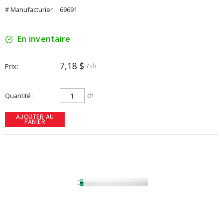
# Manufacturier :
69691
En inventaire
7,18 $
Prix
/ ch
Quantité
ch
AJOUTER AU
PANIER