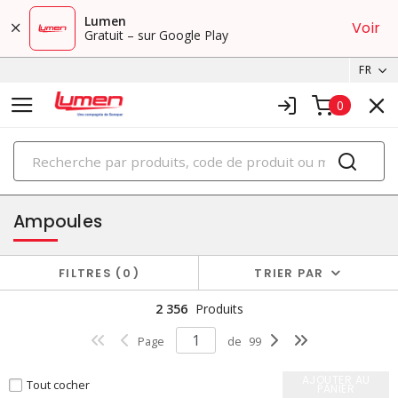
Lumen
Voir
Gratuit – sur Google Play
FR
0
PRODUITS
éclairage
Ampoules
FILTRES
0
TRIER PAR
2 356
Produits
Page
de
99
AJOUTER AU
Tout cocher
PANIER