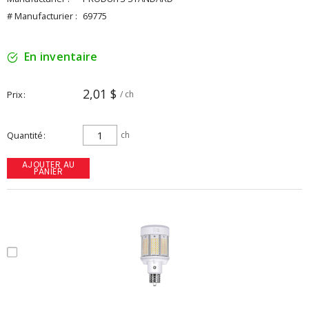
# Manufacturier :
69775
En inventaire
2,01 $
Prix
/ ch
Quantité
ch
AJOUTER AU
PANIER