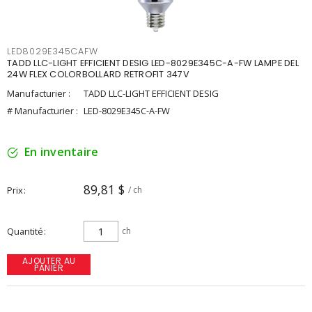
LED8029E345CAFW
TADD LLC-LIGHT EFFICIENT DESIG LED-8029E345C-A-FW LAMPE DEL
24W FLEX COLORBOLLARD RETROFIT 347V
Manufacturier :
TADD LLC-LIGHT EFFICIENT DESIG
# Manufacturier :
LED-8029E345C-A-FW
En inventaire
89,81 $
Prix
/ ch
Quantité
ch
AJOUTER AU
PANIER