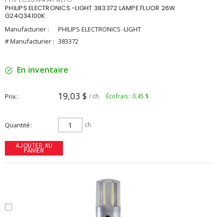
PHILIPS ELECTRONICS -LIGHT 383372 LAMPE FLUOR 26W
G24Q34100K
Manufacturier :
PHILIPS ELECTRONICS -LIGHT
# Manufacturier :
383372
En inventaire
19,03 $
Prix
/ ch
Écofrais : 0,45 $
Quantité
ch
AJOUTER AU
PANIER