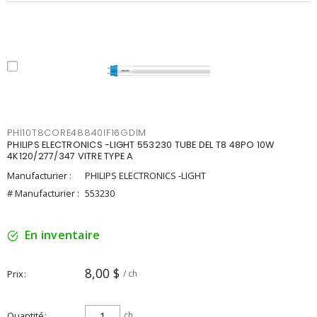
PHI10T8CORE48840IF16GDIM
PHILIPS ELECTRONICS -LIGHT 553230 TUBE DEL T8 48PO 10W
4K120/277/347 VITRE TYPE A
Manufacturier :
PHILIPS ELECTRONICS -LIGHT
# Manufacturier :
553230
En inventaire
8,00 $
Prix
/ ch
Quantité
ch