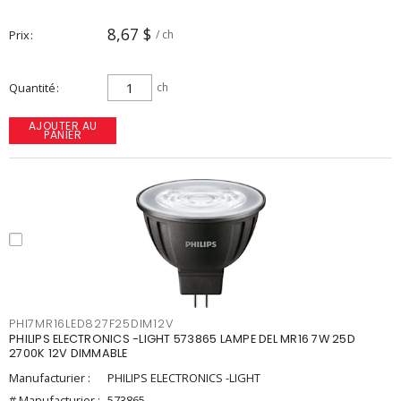
8,67 $
Prix
/ ch
Quantité
ch
AJOUTER AU
PANIER
PHI7MR16LED827F25DIM12V
PHILIPS ELECTRONICS -LIGHT 573865 LAMPE DEL MR16 7W 25D
2700K 12V DIMMABLE
Manufacturier :
PHILIPS ELECTRONICS -LIGHT
# Manufacturier :
573865