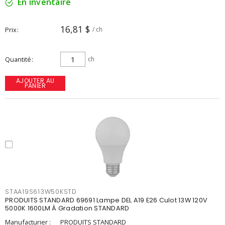
En inventaire
16,81 $
Prix
/ ch
Quantité
ch
AJOUTER AU
PANIER
STAA19S613W50KSTD
PRODUITS STANDARD 69691 Lampe DEL A19 E26 Culot 13W 120V
5000K 1600LM À Gradation STANDARD
Manufacturier :
PRODUITS STANDARD