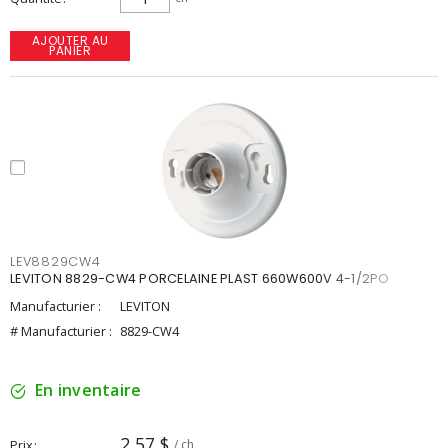
AJOUTER AU
PANIER
LEV8829CW4
LEVITON 8829-CW4 PORCELAINE PLAST 660W600V 4-1/2PO
Manufacturier :
LEVITON
# Manufacturier :
8829-CW4
En inventaire
2,57 $
Prix
/ ch