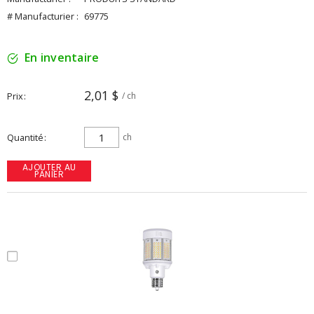
# Manufacturier :
69775
En inventaire
2,01 $
Prix
/ ch
Quantité
ch
AJOUTER AU
PANIER