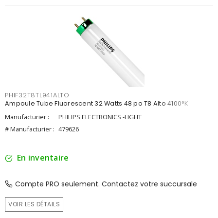
PHIF32T8TL941ALTO
Ampoule Tube Fluorescent 32 Watts 48 po T8 Alto 4100°K
Manufacturier :
PHILIPS ELECTRONICS -LIGHT
# Manufacturier :
479626
En inventaire
Compte PRO seulement. Contactez votre succursale
VOIR LES DÉTAILS