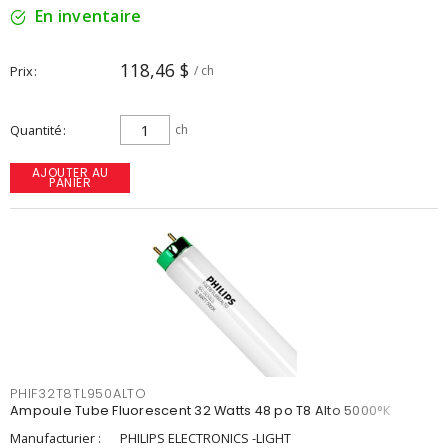
En inventaire
118,46 $
Prix
/ ch
Quantité
ch
AJOUTER AU
PANIER
PHIF32T8TL950ALTO
Ampoule Tube Fluorescent 32 Watts 48 po T8 Alto 5000°K
Manufacturier :
PHILIPS ELECTRONICS -LIGHT