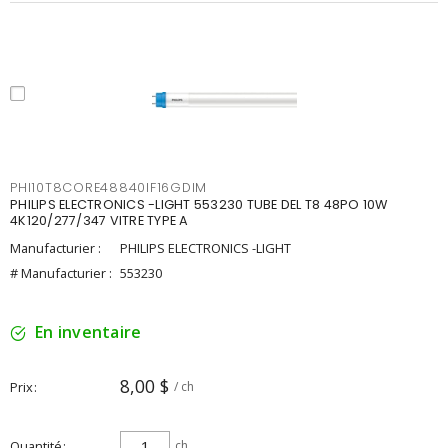
PHI10T8CORE48840IF16GDIM
PHILIPS ELECTRONICS -LIGHT 553230 TUBE DEL T8 48PO 10W
4K120/277/347 VITRE TYPE A
Manufacturier :
PHILIPS ELECTRONICS -LIGHT
# Manufacturier :
553230
En inventaire
8,00 $
Prix
/ ch
Quantité
ch