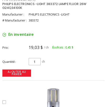
PHILIPS ELECTRONICS -LIGHT 383372 LAMPE FLUOR 26W
G24Q34100K
Manufacturier :
PHILIPS ELECTRONICS -LIGHT
# Manufacturier :
383372
En inventaire
19,03 $
Prix
/ ch
Écofrais : 0,45 $
Quantité
ch
AJOUTER AU
PANIER