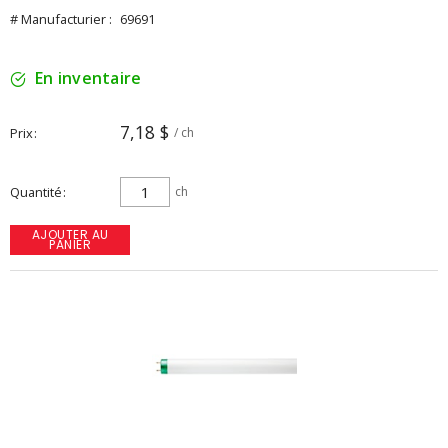
# Manufacturier :
69691
En inventaire
7,18 $
Prix
/ ch
Quantité
ch
AJOUTER AU
PANIER