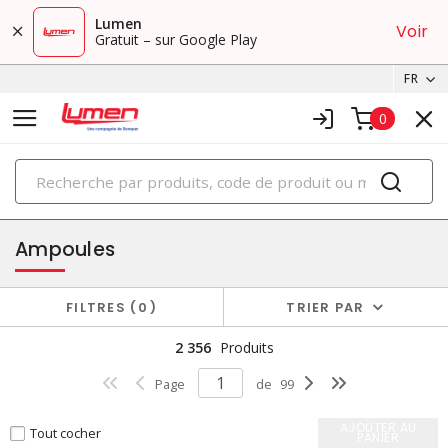
Lumen
Voir
Gratuit – sur Google Play
FR
0
PRODUITS
éclairage
Ampoules
FILTRES
0
TRIER PAR
2 356
Produits
Page
de
99
AJOUTER AU
Tout cocher
PANIER