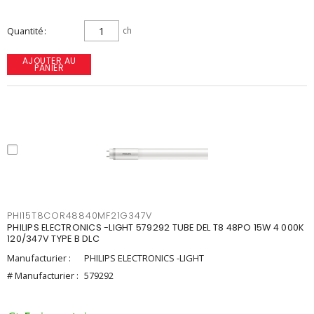
Quantité
ch
AJOUTER AU
PANIER
PHI15T8COR48840MF21G347V
PHILIPS ELECTRONICS -LIGHT 579292 TUBE DEL T8 48PO 15W 4 000K
120/347V TYPE B DLC
Manufacturier :
PHILIPS ELECTRONICS -LIGHT
# Manufacturier :
579292