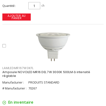
Quantité
ch
AJOUTER AU
PANIER
LAMLEDMR167W3KFL
Ampoule NOVOLED MR16 DEL 7W 3000K 500LM à intensité
réglable
Manufacturier :
PRODUITS STANDARD
# Manufacturier :
70267
En inventaire