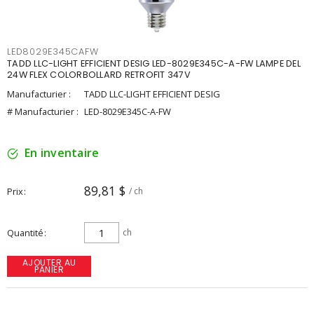
LED8029E345CAFW
TADD LLC-LIGHT EFFICIENT DESIG LED-8029E345C-A-FW LAMPE DEL
24W FLEX COLORBOLLARD RETROFIT 347V
Manufacturier :
TADD LLC-LIGHT EFFICIENT DESIG
# Manufacturier :
LED-8029E345C-A-FW
En inventaire
89,81 $
Prix
/ ch
Quantité
ch
AJOUTER AU
PANIER