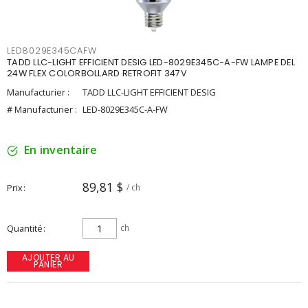
LED8029E345CAFW
TADD LLC-LIGHT EFFICIENT DESIG LED-8029E345C-A-FW LAMPE DEL
24W FLEX COLORBOLLARD RETROFIT 347V
Manufacturier :
TADD LLC-LIGHT EFFICIENT DESIG
# Manufacturier :
LED-8029E345C-A-FW
En inventaire
89,81 $
Prix
/ ch
Quantité
ch
AJOUTER AU
PANIER