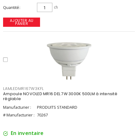
Quantité
ch
AJOUTER AU
PANIER
LAMLEDMR167W3KFL
Ampoule NOVOLED MR16 DEL 7W 3000K 500LM à intensité
réglable
Manufacturier :
PRODUITS STANDARD
# Manufacturier :
70267
En inventaire