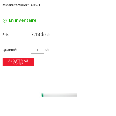
# Manufacturier :
69691
En inventaire
7,18 $
Prix
/ ch
Quantité
ch
AJOUTER AU
PANIER