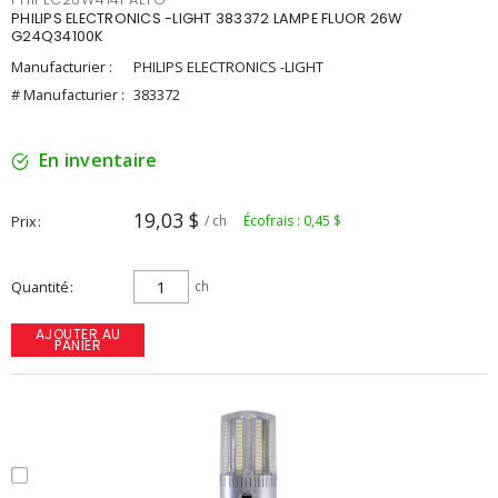
PHILIPS ELECTRONICS -LIGHT 383372 LAMPE FLUOR 26W
G24Q34100K
Manufacturier :
PHILIPS ELECTRONICS -LIGHT
# Manufacturier :
383372
En inventaire
19,03 $
Prix
/ ch
Écofrais : 0,45 $
Quantité
ch
AJOUTER AU
PANIER