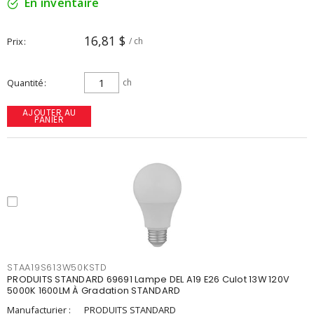
En inventaire
16,81 $
Prix
/ ch
Quantité
ch
AJOUTER AU
PANIER
STAA19S613W50KSTD
PRODUITS STANDARD 69691 Lampe DEL A19 E26 Culot 13W 120V
5000K 1600LM À Gradation STANDARD
Manufacturier :
PRODUITS STANDARD