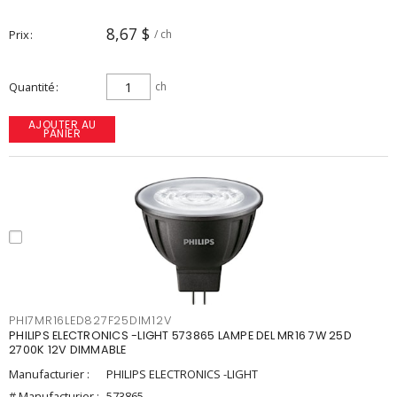
8,67 $
Prix
/ ch
Quantité
ch
AJOUTER AU
PANIER
PHI7MR16LED827F25DIM12V
PHILIPS ELECTRONICS -LIGHT 573865 LAMPE DEL MR16 7W 25D
2700K 12V DIMMABLE
Manufacturier :
PHILIPS ELECTRONICS -LIGHT
# Manufacturier :
573865