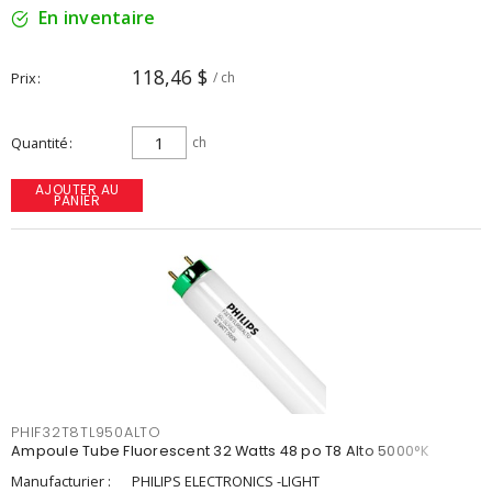
En inventaire
118,46 $
Prix
/ ch
Quantité
ch
AJOUTER AU
PANIER
PHIF32T8TL950ALTO
Ampoule Tube Fluorescent 32 Watts 48 po T8 Alto 5000°K
Manufacturier :
PHILIPS ELECTRONICS -LIGHT