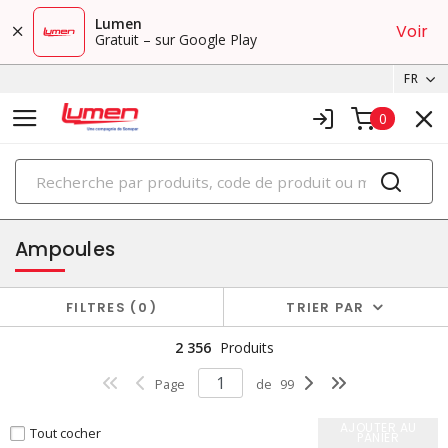
Lumen
Voir
Gratuit – sur Google Play
FR
0
PRODUITS
éclairage
Ampoules
FILTRES
0
TRIER PAR
2 356
Produits
Page
de
99
AJOUTER AU
Tout cocher
PANIER