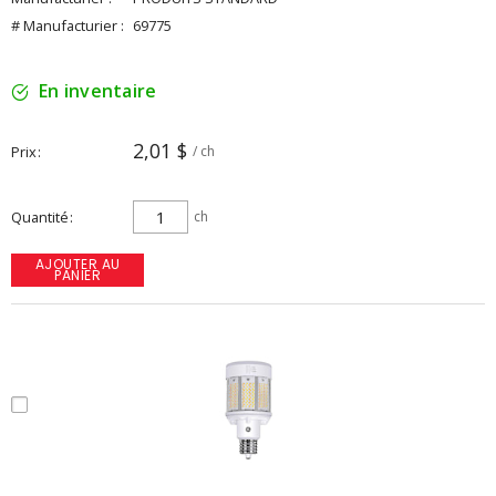
# Manufacturier :
69775
En inventaire
2,01 $
Prix
/ ch
Quantité
ch
AJOUTER AU
PANIER