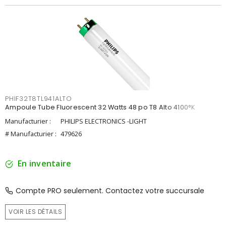
PHIF32T8TL941ALTO
Ampoule Tube Fluorescent 32 Watts 48 po T8 Alto 4100°K
Manufacturier :
PHILIPS ELECTRONICS -LIGHT
# Manufacturier :
479626
En inventaire
Compte PRO seulement. Contactez votre succursale
VOIR LES DÉTAILS