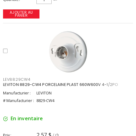
AJOUTER AU
PANIER
LEV8829CW4
LEVITON 8829-CW4 PORCELAINE PLAST 660W600V 4-1/2PO
Manufacturier :
LEVITON
# Manufacturier :
8829-CW4
En inventaire
2,57 $
Prix
/ ch