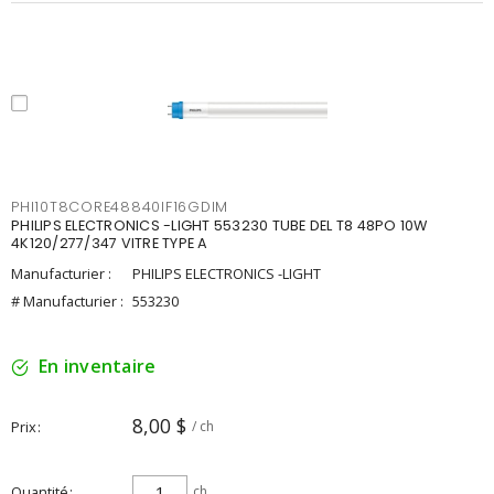
PHI10T8CORE48840IF16GDIM
PHILIPS ELECTRONICS -LIGHT 553230 TUBE DEL T8 48PO 10W
4K120/277/347 VITRE TYPE A
Manufacturier :
PHILIPS ELECTRONICS -LIGHT
# Manufacturier :
553230
En inventaire
8,00 $
Prix
/ ch
Quantité
ch