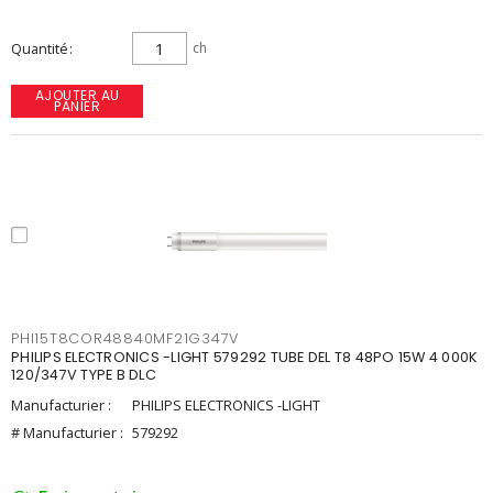
Quantité
ch
AJOUTER AU
PANIER
PHI15T8COR48840MF21G347V
PHILIPS ELECTRONICS -LIGHT 579292 TUBE DEL T8 48PO 15W 4 000K
120/347V TYPE B DLC
Manufacturier :
PHILIPS ELECTRONICS -LIGHT
# Manufacturier :
579292