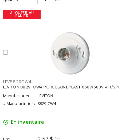
AJOUTER AU
PANIER
LEV8829CW4
LEVITON 8829-CW4 PORCELAINE PLAST 660W600V 4-1/2PO
Manufacturier :
LEVITON
# Manufacturier :
8829-CW4
En inventaire
2,57 $
Prix
/ ch