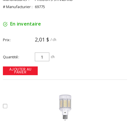
# Manufacturier :
69775
En inventaire
2,01 $
Prix
/ ch
Quantité
ch
AJOUTER AU
PANIER