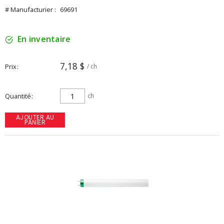
# Manufacturier :
69691
En inventaire
7,18 $
Prix
/ ch
Quantité
ch
AJOUTER AU
PANIER