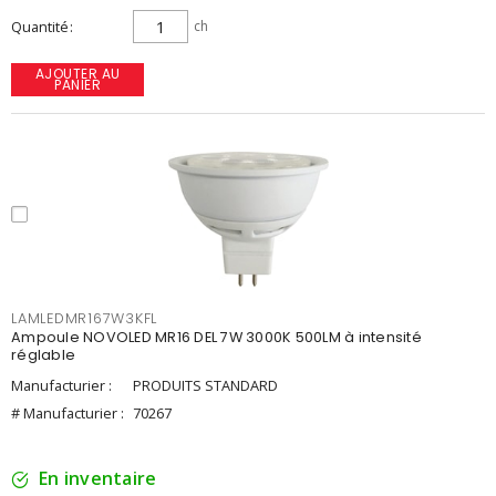
Quantité
ch
AJOUTER AU
PANIER
LAMLEDMR167W3KFL
Ampoule NOVOLED MR16 DEL 7W 3000K 500LM à intensité
réglable
Manufacturier :
PRODUITS STANDARD
# Manufacturier :
70267
En inventaire