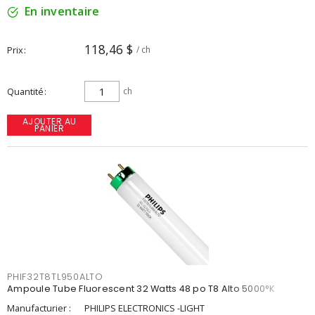
En inventaire
118,46 $
Prix
/ ch
Quantité
ch
AJOUTER AU
PANIER
PHIF32T8TL950ALTO
Ampoule Tube Fluorescent 32 Watts 48 po T8 Alto 5000°K
Manufacturier :
PHILIPS ELECTRONICS -LIGHT