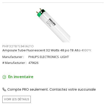
PHIF32T8TL941ALTO
Ampoule Tube Fluorescent 32 Watts 48 po T8 Alto 4100°K
Manufacturier :
PHILIPS ELECTRONICS -LIGHT
# Manufacturier :
479626
En inventaire
Compte PRO seulement. Contactez votre succursale
VOIR LES DÉTAILS