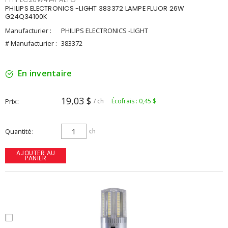
PHILIPS ELECTRONICS -LIGHT 383372 LAMPE FLUOR 26W
G24Q34100K
Manufacturier :
PHILIPS ELECTRONICS -LIGHT
# Manufacturier :
383372
En inventaire
19,03 $
Prix
/ ch
Écofrais : 0,45 $
Quantité
ch
AJOUTER AU
PANIER