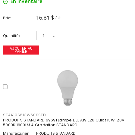
En inventaire
16,81 $
Prix
/ ch
Quantité
ch
AJOUTER AU
PANIER
STAA19S613W50KSTD
PRODUITS STANDARD 69691 Lampe DEL A19 E26 Culot 13W 120V
5000K 1600LM À Gradation STANDARD
Manufacturier :
PRODUITS STANDARD