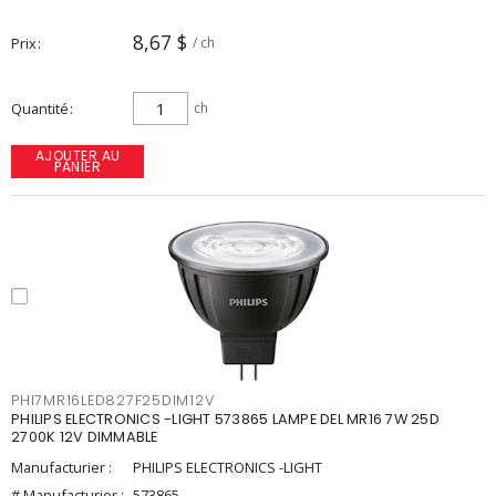
8,67 $
Prix
/ ch
Quantité
ch
AJOUTER AU
PANIER
PHI7MR16LED827F25DIM12V
PHILIPS ELECTRONICS -LIGHT 573865 LAMPE DEL MR16 7W 25D
2700K 12V DIMMABLE
Manufacturier :
PHILIPS ELECTRONICS -LIGHT
# Manufacturier :
573865