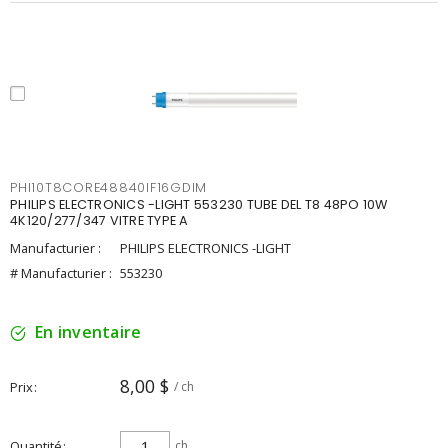
PHI10T8CORE48840IF16GDIM
PHILIPS ELECTRONICS -LIGHT 553230 TUBE DEL T8 48PO 10W
4K120/277/347 VITRE TYPE A
Manufacturier :
PHILIPS ELECTRONICS -LIGHT
# Manufacturier :
553230
En inventaire
8,00 $
Prix
/ ch
Quantité
ch