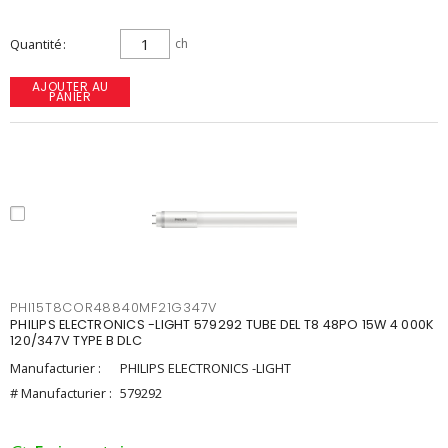
Quantité
ch
AJOUTER AU
PANIER
PHI15T8COR48840MF21G347V
PHILIPS ELECTRONICS -LIGHT 579292 TUBE DEL T8 48PO 15W 4 000K
120/347V TYPE B DLC
Manufacturier :
PHILIPS ELECTRONICS -LIGHT
# Manufacturier :
579292