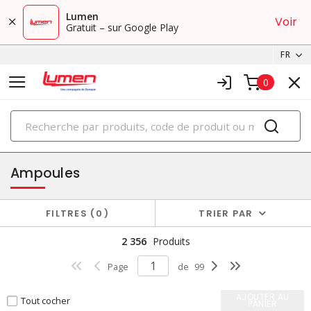
Lumen
Voir
Gratuit – sur Google Play
FR
0
PRODUITS
éclairage
Ampoules
FILTRES
0
TRIER PAR
2 356
Produits
Page
de
99
AJOUTER AU
Tout cocher
PANIER