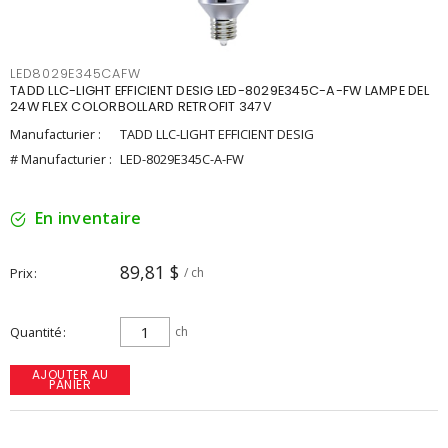
LED8029E345CAFW
TADD LLC-LIGHT EFFICIENT DESIG LED-8029E345C-A-FW LAMPE DEL
24W FLEX COLORBOLLARD RETROFIT 347V
Manufacturier :
TADD LLC-LIGHT EFFICIENT DESIG
# Manufacturier :
LED-8029E345C-A-FW
En inventaire
89,81 $
Prix
/ ch
Quantité
ch
AJOUTER AU
PANIER