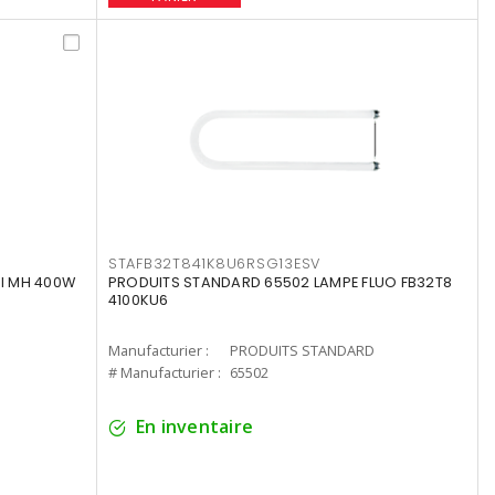
STAFB32T841K8U6RSG13ESV
I MH 400W
PRODUITS STANDARD 65502 LAMPE FLUO FB32T8
4100KU6
Manufacturier :
PRODUITS STANDARD
# Manufacturier :
65502
En inventaire