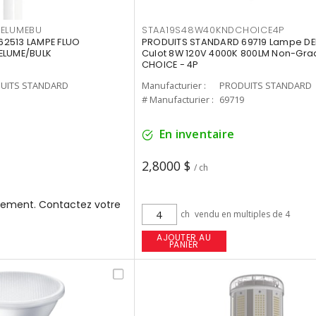
3ELUMEBU
STAA19S48W40KNDCHOICE4P
2513 LAMPE FLUO
PRODUITS STANDARD 69719 Lampe DEL
ELUME/BULK
Culot 8W 120V 4000K 800LM Non-Gra
CHOICE - 4P
UITS STANDARD
Manufacturier :
PRODUITS STANDARD
3
# Manufacturier :
69719
En inventaire
2,8000 $
/ ch
ement. Contactez votre
ch
vendu en multiples de 4
AJOUTER AU
PANIER