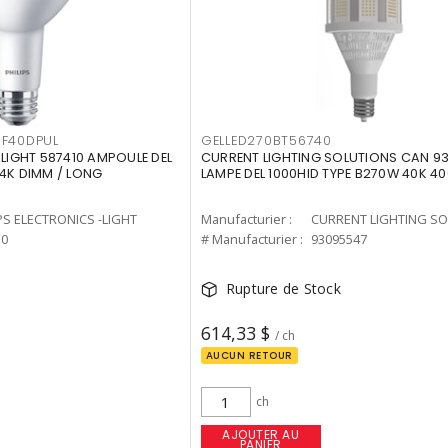
F40DPUL
GELLED270BT56740
-LIGHT 587410 AMPOULE DEL
CURRENT LIGHTING SOLUTIONS CAN 9
 4K DIMM / LONG
LAMPE DEL 1000HID TYPE B270W 40K 4
PS ELECTRONICS -LIGHT
Manufacturier :
10
# Manufacturier :
93095547
Rupture de Stock
614,33 $
/ ch
AUCUN RETOUR
ch
AJOUTER AU
PANIER