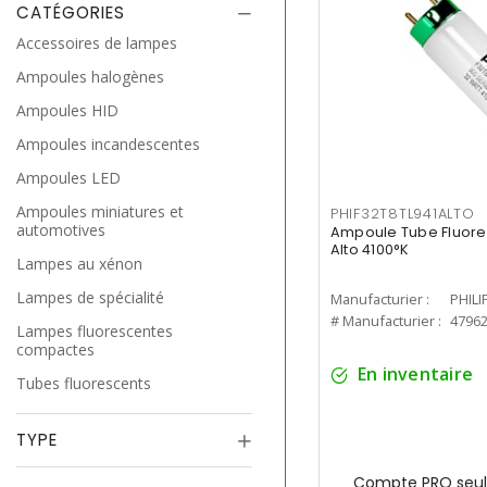
CATÉGORIES
Accessoires de lampes
Ampoules halogènes
Ampoules HID
Ampoules incandescentes
Ampoules LED
Ampoules miniatures et
PHIF32T8TL941ALTO
automotives
Ampoule Tube Fluores
Alto 4100°K
Lampes au xénon
Lampes de spécialité
Manufacturier :
PHILI
# Manufacturier :
4796
Lampes fluorescentes
compactes
En inventaire
Tubes fluorescents
TYPE
Compte PRO seul