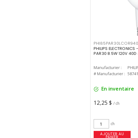
PHI85PAR30LCOR940
PHILIPS ELECTRONICS 
PAR30 8.5W 120V 40D
Manufacturier :
PHILI
# Manufacturier :
5874
En inventaire
12,25 $
/ ch
ch
AJOUTER AU
PANIER