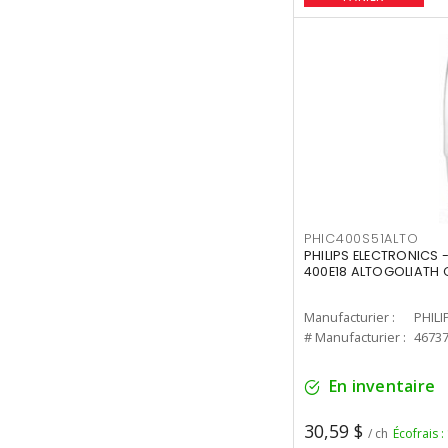
PHIC400S51ALTO
PHILIPS ELECTRONICS 
400E18 ALTOGOLIATH C
Manufacturier :
PHILI
# Manufacturier :
4673
En inventaire
30,59 $
/ ch
Écofrais :