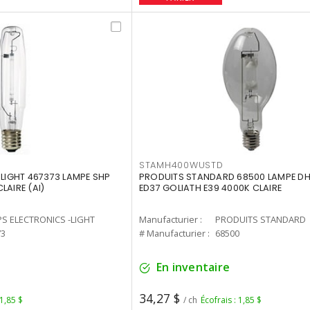
STAMH400WUSTD
-LIGHT 467373 LAMPE SHP
PRODUITS STANDARD 68500 LAMPE DH
LAIRE (AI)
ED37 GOLIATH E39 4000K CLAIRE
PS ELECTRONICS -LIGHT
Manufacturier :
PRODUITS STANDARD
73
# Manufacturier :
68500
En inventaire
34,27 $
 1,85 $
/ ch
Écofrais : 1,85 $