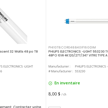
PHI10T8CORE48840IF16GDIM
cent 32 Watts 48 po T8
PHILIPS ELECTRONICS -LIGHT 553230 T
48PO 10W 4K120/277/347 VITRE TYPE A
PS ELECTRONICS -LIGHT
Manufacturier :
PHILIPS ELECTRONICS 
26
# Manufacturier :
553230
En inventaire
8,00 $
/ ch
ement. Contactez votre