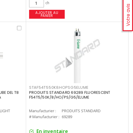
ch
Votre avis
AJOUTER AU
PANIER
STAF54T550K8HOPSG5ELUME
UBE DEL T8
PRODUITS STANDARD 69289 FLUORESCENT
A
F54T5/50K/8/HO/PS/G5/ELUME
-LIGHT
Manufacturier :
PRODUITS STANDARD
# Manufacturier :
69289
En inventaire