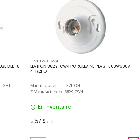
LEV8829CW4
UBE DEL T8
LEVITON 8829-CW4 PORCELAINE PLAST 660W600V
4-1/2PO
-LIGHT
Manufacturier :
LEVITON
# Manufacturier :
8829-CW4
En inventaire
2,57 $
/ ch