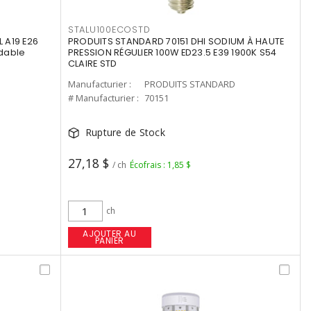
STALU100ECOSTD
 A19 E26
PRODUITS STANDARD 70151 DHI SODIUM À HAUTE
dable
PRESSION RÉGULIER 100W ED23.5 E39 1900K S54
CLAIRE STD
Manufacturier :
PRODUITS STANDARD
# Manufacturier :
70151
Rupture de Stock
27,18 $
/ ch
Écofrais : 1,85 $
ch
AJOUTER AU
PANIER