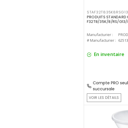
STAF32T835K8RSG1
PRODUITS STANDARD 6
F32T8/35K/8/RS/G13/
Manufacturier :
PROD
# Manufacturier :
6251
En inventaire
Compte PRO seul
succursale
VOIR LES DÉTAILS