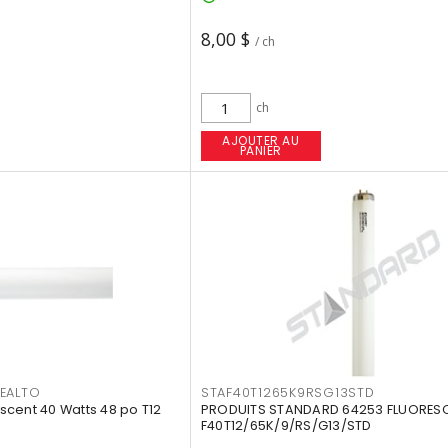
8,00 $
/ ch
ch
AJOUTER AU
PANIER
EALTO
STAF40T1265K9RSG13STD
cent 40 Watts 48 po T12
PRODUITS STANDARD 64253 FLUORES
F40T12/65K/9/RS/G13/STD