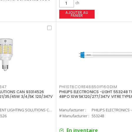
ch
AJOUTER AU
PANIER
347
PHI10T8CORE48850IF16GDIM
LUTIONS CAN 93314526
PHILIPS ELECTRONICS -LIGHT 553248 T
7 21/35/45W 3/4/5K 120/347V
48PO 10W 5K120/277/347V VITRE TYPE
CURRENT LIGHTING SOLUTIONS CAN
Manufacturier :
PHILIPS ELECTRONICS 
4526
# Manufacturier :
553248
En inventaire