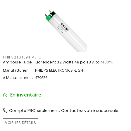
PHIF32T8TL941ALTO
Ampoule Tube Fluorescent 32 Watts 48 po T8 Alto 4100°K
Manufacturier :
PHILIPS ELECTRONICS -LIGHT
# Manufacturier :
479626
En inventaire
Compte PRO seulement. Contactez votre succursale
VOIR LES DÉTAILS