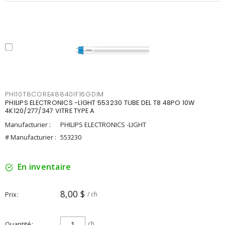
PHI10T8CORE48840IF16GDIM
PHILIPS ELECTRONICS -LIGHT 553230 TUBE DEL T8 48PO 10W
4K120/277/347 VITRE TYPE A
Manufacturier :
PHILIPS ELECTRONICS -LIGHT
# Manufacturier :
553230
En inventaire
8,00 $
Prix
/ ch
Quantité
ch