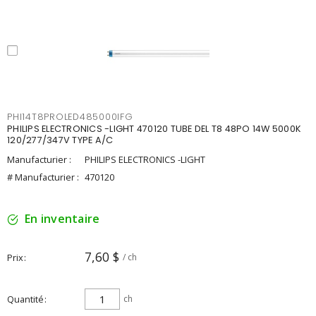
PHI14T8PROLED485000IFG
PHILIPS ELECTRONICS -LIGHT 470120 TUBE DEL T8 48PO 14W 5000K
120/277/347V TYPE A/C
Manufacturier :
PHILIPS ELECTRONICS -LIGHT
# Manufacturier :
470120
En inventaire
7,60 $
Prix
/ ch
Quantité
ch