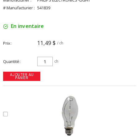
Manufacturier :
PHILIPS ELECTRONICS -LIGHT
# Manufacturier :
541839
En inventaire
11,49 $
Prix
/ ch
Quantité
ch
AJOUTER AU
PANIER