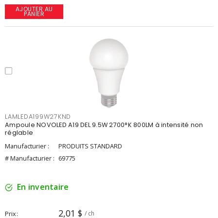
AJOUTER AU
PANIER
LAMLEDA199W27KND
Ampoule NOVOLED A19 DEL 9.5W 2700°K 800LM à intensité non
réglable
Manufacturier :
PRODUITS STANDARD
# Manufacturier :
69775
En inventaire
2,01 $
Prix
/ ch