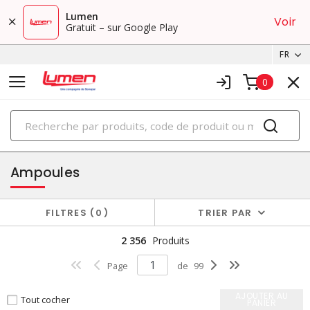
Lumen
Voir
Gratuit – sur Google Play
FR
0
PRODUITS
éclairage
Ampoules
FILTRES
0
TRIER PAR
2 356
Produits
Page
de
99
AJOUTER AU
Tout cocher
PANIER