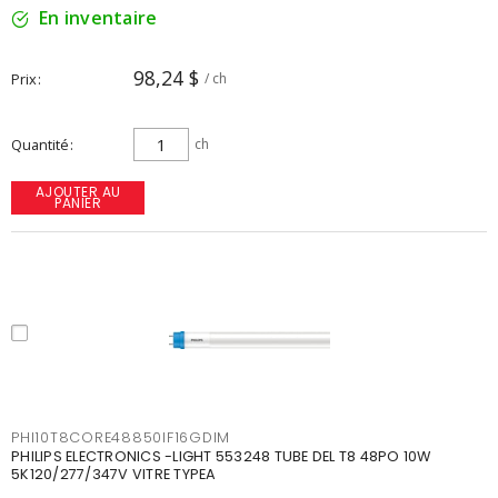
En inventaire
98,24 $
Prix
/ ch
Quantité
ch
AJOUTER AU
PANIER
PHI10T8CORE48850IF16GDIM
PHILIPS ELECTRONICS -LIGHT 553248 TUBE DEL T8 48PO 10W
5K120/277/347V VITRE TYPEA