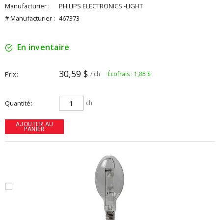
Manufacturier :
PHILIPS ELECTRONICS -LIGHT
# Manufacturier :
467373
En inventaire
30,59 $
Prix
/ ch
Écofrais : 1,85 $
Quantité
ch
AJOUTER AU
PANIER