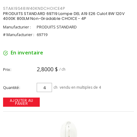
STAA19S48W40KNDCHOICE4P
PRODUITS STANDARD 69719 Lampe DEL A19 E26 Culot 8W 120V
4000K 800LM Non-Gradable CHOICE - 4P
Manufacturier :
PRODUITS STANDARD
# Manufacturier :
69719
En inventaire
2,8000 $
Prix
/ ch
Quantité
ch
vendu en multiples de 4
AJOUTER AU
PANIER