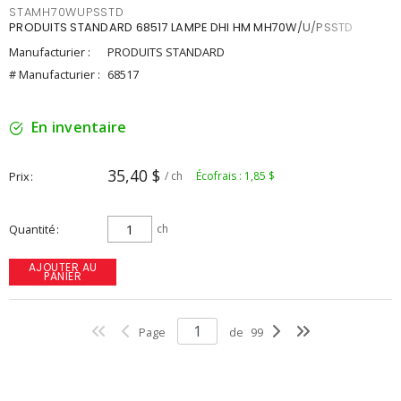
STAMH70WUPSSTD
PRODUITS STANDARD 68517 LAMPE DHI HM MH70W/U/PSSTD
Manufacturier :
PRODUITS STANDARD
# Manufacturier :
68517
En inventaire
35,40 $
Prix
/ ch
Écofrais : 1,85 $
Quantité
ch
AJOUTER AU
PANIER
Page
de
99