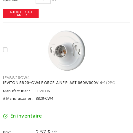
AJOUTER AU
PANIER
LEV8829CW4
LEVITON 8829-CW4 PORCELAINE PLAST 660W600V 4-1/2PO
Manufacturier :
LEVITON
# Manufacturier :
8829-CW4
En inventaire
2,57 $
Prix
/ ch