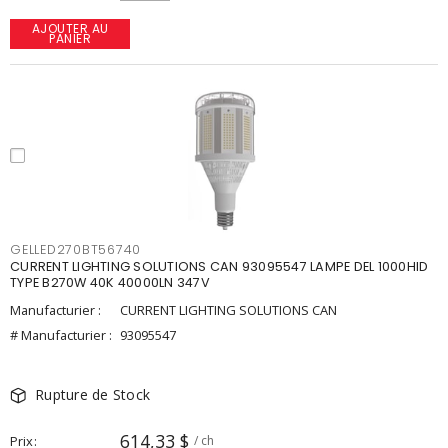
AJOUTER AU
PANIER
GELLED270BT56740
CURRENT LIGHTING SOLUTIONS CAN 93095547 LAMPE DEL 1000HID
TYPE B270W 40K 40000LN 347V
Manufacturier :
CURRENT LIGHTING SOLUTIONS CAN
# Manufacturier :
93095547
Rupture de Stock
614,33 $
Prix
/ ch