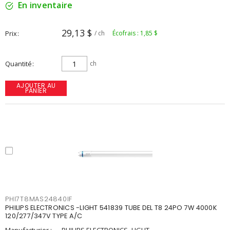
En inventaire
29,13 $
Prix
/ ch
Écofrais : 1,85 $
Quantité
ch
AJOUTER AU
PANIER
PHI7T8MAS24840IF
PHILIPS ELECTRONICS -LIGHT 541839 TUBE DEL T8 24PO 7W 4000K
120/277/347V TYPE A/C