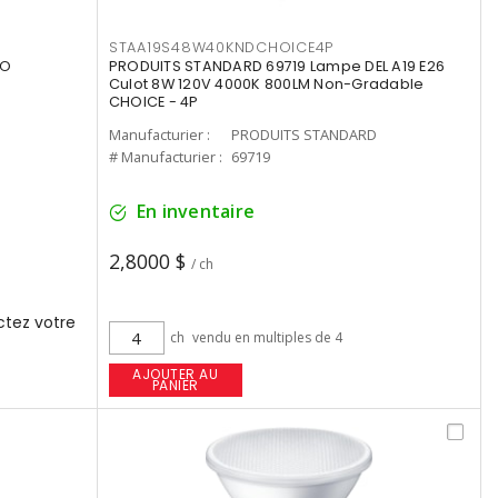
STAA19S48W40KNDCHOICE4P
UO
PRODUITS STANDARD 69719 Lampe DEL A19 E26
Culot 8W 120V 4000K 800LM Non-Gradable
CHOICE - 4P
Manufacturier :
PRODUITS STANDARD
# Manufacturier :
69719
En inventaire
2,8000 $
/ ch
tez votre
ch
vendu en multiples de 4
AJOUTER AU
PANIER