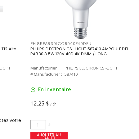
PHI85PAR30LCOR940F40DPUL
T12 Alto
PHILIPS ELECTRONICS -LIGHT 587410 AMPOULE DEL
PAR30 8.5W 120V 40D 4K DIMM / LONG
-LIGHT
Manufacturier :
PHILIPS ELECTRONICS -LIGHT
# Manufacturier :
587410
En inventaire
12,25 $
/ ch
tez votre
ch
AJOUTER AU
PANIER