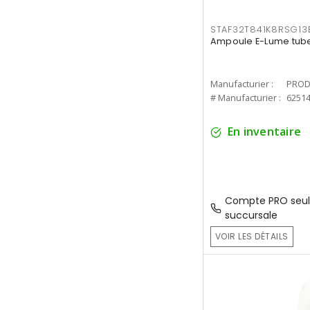
STAF32T841K8RSG13
Ampoule E-Lume tube
Manufacturier :
PROD
# Manufacturier :
6251
En inventaire
Compte PRO seul
succursale
VOIR LES DÉTAILS