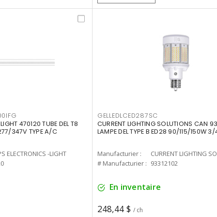
00IFG
GELLEDLCED287SC
LIGHT 470120 TUBE DEL T8
CURRENT LIGHTING SOLUTIONS CAN 93
277/347V TYPE A/C
LAMPE DEL TYPE B ED28 90/115/150W 3/
PS ELECTRONICS -LIGHT
Manufacturier :
20
# Manufacturier :
93312102
En inventaire
248,44 $
/ ch