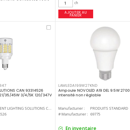
ch
AJOUTER AU
PANIER
347
LAMLEDA199W27KND
LUTIONS CAN 93314526
Ampoule NOVOLED A19 DEL 9.5W 2700
7 21/35/45W 3/4/5K 120/347V
intensité non réglable
CURRENT LIGHTING SOLUTIONS CAN
Manufacturier :
PRODUITS STANDARD
4526
# Manufacturier :
69775
En inventaire