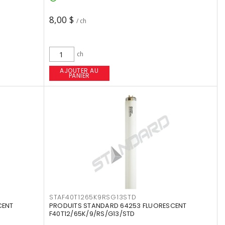
8,00 $
/ ch
ch
AJOUTER AU
PANIER
STAF40T1265K9RSG13STD
CENT
PRODUITS STANDARD 64253 FLUORESCENT
F40T12/65K/9/RS/G13/STD