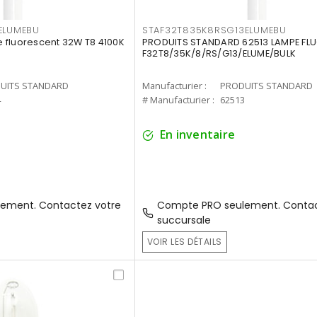
ELUMEBU
STAF32T835K8RSG13ELUMEBU
 fluorescent 32W T8 4100K
PRODUITS STANDARD 62513 LAMPE FL
F32T8/35K/8/RS/G13/ELUME/BULK
UITS STANDARD
Manufacturier :
PRODUITS STANDARD
4
# Manufacturier :
62513
En inventaire
ement. Contactez votre
Compte PRO seulement. Contac
succursale
VOIR LES DÉTAILS