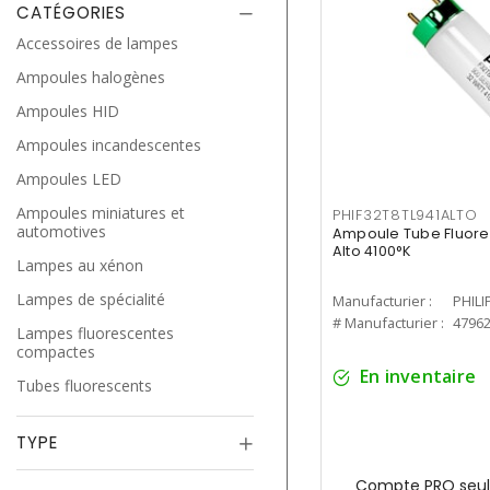
CATÉGORIES
Accessoires de lampes
Ampoules halogènes
Ampoules HID
Ampoules incandescentes
Ampoules LED
Ampoules miniatures et
PHIF32T8TL941ALTO
automotives
Ampoule Tube Fluores
Alto 4100°K
Lampes au xénon
Lampes de spécialité
Manufacturier :
PHILI
# Manufacturier :
4796
Lampes fluorescentes
compactes
En inventaire
Tubes fluorescents
TYPE
Compte PRO seul