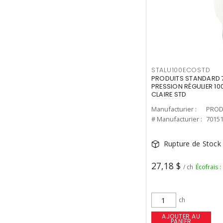
STALU100ECOSTD
PRODUITS STANDARD 7
PRESSION RÉGULIER 10
CLAIRE STD
Manufacturier :
PROD
# Manufacturier :
7015
Rupture de Stock
27,18 $
/ ch
Écofrais :
ch
AJOUTER AU
PANIER