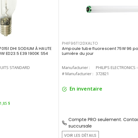
PHIF96T12DXALTO
0151 DHI SODIUM À HAUTE
Ampoule tube fluorescent 75W 96 po 
0W ED23.5 E39 1900K S54
Lumière du jour
UITS STANDARD
Manufacturier :
PHILIPS ELECTRONICS 
1
# Manufacturier :
372821
En inventaire
 1,85 $
Compte PRO seulement. Contac
succursale
VOIR LES DÉTAILS