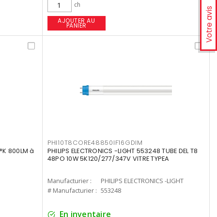
ch
Votre avis
AJOUTER AU
PANIER
PHI10T8CORE48850IF16GDIM
°K 800LM à
PHILIPS ELECTRONICS -LIGHT 553248 TUBE DEL T8
48PO 10W 5K120/277/347V VITRE TYPEA
Manufacturier :
PHILIPS ELECTRONICS -LIGHT
# Manufacturier :
553248
En inventaire