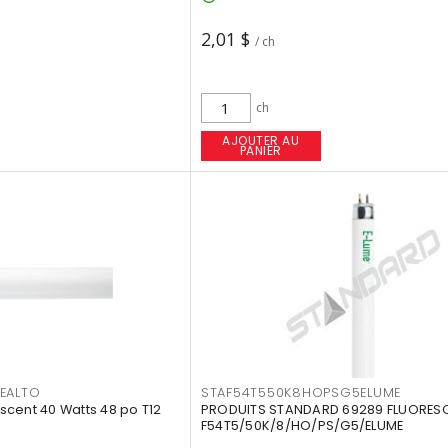
2,01 $
/ ch
ch
AJOUTER AU
PANIER
EALTO
STAF54T550K8HOPSG5ELUME
cent 40 Watts 48 po T12
PRODUITS STANDARD 69289 FLUORES
F54T5/50K/8/HO/PS/G5/ELUME