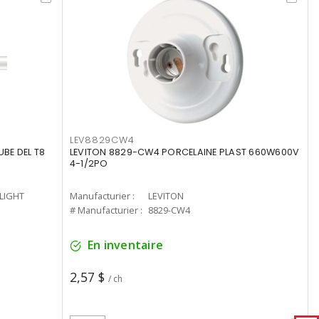
LEV8829CW4
UBE DEL T8
LEVITON 8829-CW4 PORCELAINE PLAST 660W600V
4-1/2PO
-LIGHT
Manufacturier :
LEVITON
# Manufacturier :
8829-CW4
En inventaire
2,57 $
/ ch