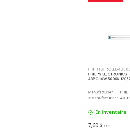
PHI14T8PROLED4850
PHILIPS ELECTRONICS -
48PO 14W 5000K 120/
Manufacturier :
PHILI
# Manufacturier :
4701
En inventaire
7,60 $
/ ch