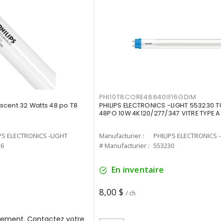
PHI10T8CORE48840IF16GDIM
cent 32 Watts 48 po T8
PHILIPS ELECTRONICS -LIGHT 553230 T
48PO 10W 4K120/277/347 VITRE TYPE A
PS ELECTRONICS -LIGHT
Manufacturier :
PHILIPS ELECTRONICS 
26
# Manufacturier :
553230
En inventaire
8,00 $
/ ch
ement. Contactez votre