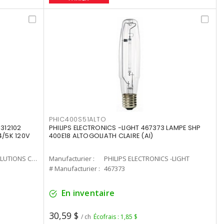
PHIC400S51ALTO
312102
PHILIPS ELECTRONICS -LIGHT 467373 LAMPE SHP
4/5K 120V
400E18 ALTOGOLIATH CLAIRE (AI)
CURRENT LIGHTING SOLUTIONS CAN
Manufacturier :
PHILIPS ELECTRONICS -LIGHT
# Manufacturier :
467373
En inventaire
30,59 $
/ ch
Écofrais : 1,85 $