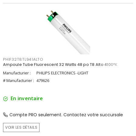
PHIF32T8TL941ALTO
Ampoule Tube Fluorescent 32 Watts 48 po T8 Alto 4100°K
Manufacturier :
PHILIPS ELECTRONICS -LIGHT
# Manufacturier :
479626
En inventaire
Compte PRO seulement. Contactez votre succursale
VOIR LES DÉTAILS