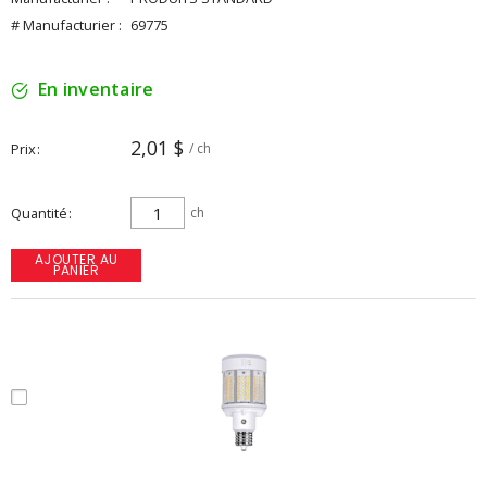
# Manufacturier :
69775
En inventaire
2,01 $
Prix
/ ch
Quantité
ch
AJOUTER AU
PANIER