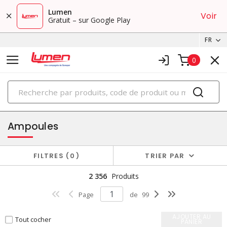
Lumen
Voir
Gratuit – sur Google Play
FR
0
PRODUITS
éclairage
Ampoules
FILTRES
0
TRIER PAR
2 356
Produits
Page
de
99
AJOUTER AU
Tout cocher
PANIER