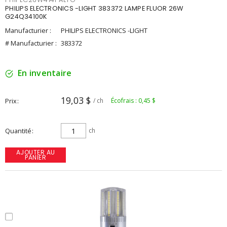
PHILIPS ELECTRONICS -LIGHT 383372 LAMPE FLUOR 26W
G24Q34100K
Manufacturier :
PHILIPS ELECTRONICS -LIGHT
# Manufacturier :
383372
En inventaire
19,03 $
Prix
/ ch
Écofrais : 0,45 $
Quantité
ch
AJOUTER AU
PANIER