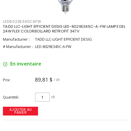
LED8029E345CAFW
TADD LLC-LIGHT EFFICIENT DESIG LED-8029E345C-A-FW LAMPE DEL
24W FLEX COLORBOLLARD RETROFIT 347V
Manufacturier :
TADD LLC-LIGHT EFFICIENT DESIG
# Manufacturier :
LED-8029E345C-A-FW
En inventaire
89,81 $
Prix
/ ch
Quantité
ch
AJOUTER AU
PANIER