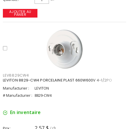
AJOUTER AU
PANIER
LEV8829CW4
LEVITON 8829-CW4 PORCELAINE PLAST 660W600V 4-1/2PO
Manufacturier :
LEVITON
# Manufacturier :
8829-CW4
En inventaire
2,57 $
Prix
/ ch