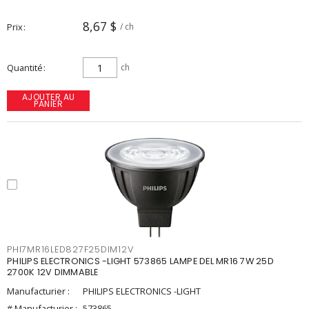
8,67 $
Prix
/ ch
Quantité
ch
AJOUTER AU
PANIER
PHI7MR16LED827F25DIM12V
PHILIPS ELECTRONICS -LIGHT 573865 LAMPE DEL MR16 7W 25D
2700K 12V DIMMABLE
Manufacturier :
PHILIPS ELECTRONICS -LIGHT
# Manufacturier :
573865