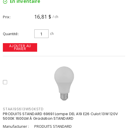
En inventaire
16,81 $
Prix
/ ch
Quantité
ch
AJOUTER AU
PANIER
STAA19S613W50KSTD
PRODUITS STANDARD 69691 Lampe DEL A19 E26 Culot 13W 120V
5000K 1600LM À Gradation STANDARD
Manufacturier :
PRODUITS STANDARD