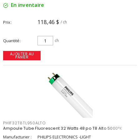
En inventaire
118,46 $
Prix
/ ch
Quantité
ch
AJOUTER AU
PANIER
PHIF32T8TL950ALTO
Ampoule Tube Fluorescent 32 Watts 48 po T8 Alto 5000°K
Manufacturier :
PHILIPS ELECTRONICS -LIGHT