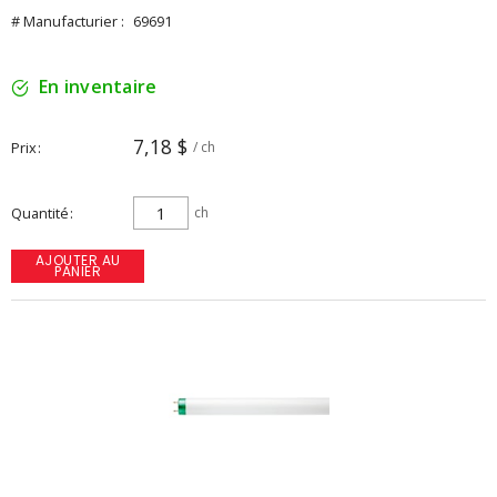
# Manufacturier :
69691
En inventaire
7,18 $
Prix
/ ch
Quantité
ch
AJOUTER AU
PANIER