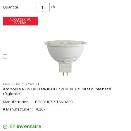
Quantité
ch
AJOUTER AU
PANIER
LAMLEDMR167W3KFL
Ampoule NOVOLED MR16 DEL 7W 3000K 500LM à intensité
réglable
Manufacturier :
PRODUITS STANDARD
# Manufacturier :
70267
En inventaire