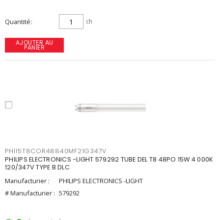
Quantité
ch
AJOUTER AU
PANIER
PHI15T8COR48840MF21G347V
PHILIPS ELECTRONICS -LIGHT 579292 TUBE DEL T8 48PO 15W 4 000K
120/347V TYPE B DLC
Manufacturier :
PHILIPS ELECTRONICS -LIGHT
# Manufacturier :
579292