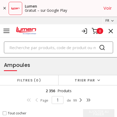
Lumen
Voir
Gratuit – sur Google Play
FR
0
PRODUITS
éclairage
Ampoules
FILTRES
0
TRIER PAR
2 356
Produits
Page
de
99
AJOUTER AU
Tout cocher
PANIER