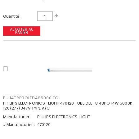
Quantité
ch
AJOUTER AU
PANIER
PHI14T8PROLED485000IFG
PHILIPS ELECTRONICS -LIGHT 470120 TUBE DEL T8 48PO 14W 5000K
120/277/347V TYPE A/C
Manufacturier :
PHILIPS ELECTRONICS -LIGHT
# Manufacturier :
470120