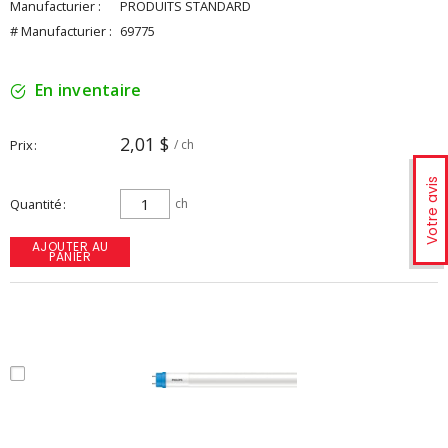
Manufacturier :
PRODUITS STANDARD
# Manufacturier :
69775
En inventaire
2,01 $
Prix
/ ch
Votre avis
Quantité
ch
AJOUTER AU
PANIER