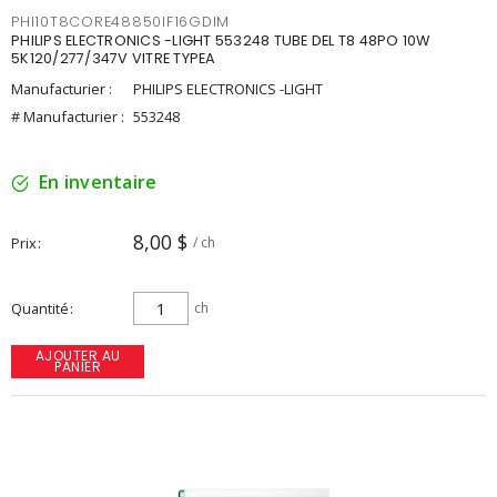
PHI10T8CORE48850IF16GDIM
PHILIPS ELECTRONICS -LIGHT 553248 TUBE DEL T8 48PO 10W
5K120/277/347V VITRE TYPEA
Manufacturier :
PHILIPS ELECTRONICS -LIGHT
# Manufacturier :
553248
En inventaire
8,00 $
Prix
/ ch
Quantité
ch
AJOUTER AU
PANIER