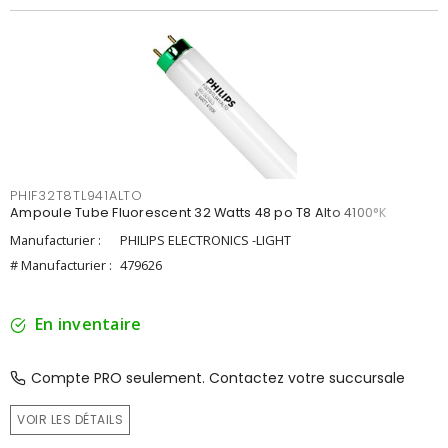
PHIF32T8TL941ALTO
Ampoule Tube Fluorescent 32 Watts 48 po T8 Alto 4100°K
Manufacturier :
PHILIPS ELECTRONICS -LIGHT
# Manufacturier :
479626
En inventaire
Compte PRO seulement. Contactez votre succursale
VOIR LES DÉTAILS