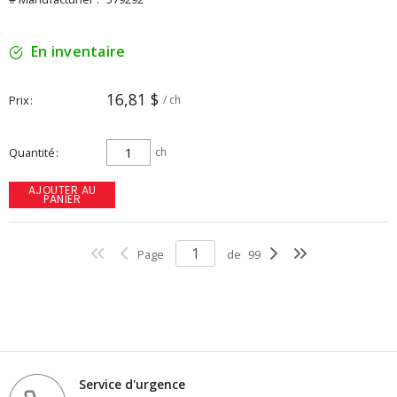
En inventaire
16,81 $
Prix
/ ch
Quantité
ch
AJOUTER AU
PANIER
Page
de
99
Service d'urgence