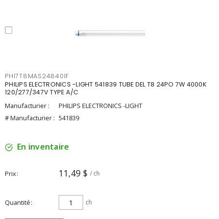
PHI7T8MAS24840IF
PHILIPS ELECTRONICS -LIGHT 541839 TUBE DEL T8 24PO 7W 4000K
120/277/347V TYPE A/C
Manufacturier :
PHILIPS ELECTRONICS -LIGHT
# Manufacturier :
541839
En inventaire
11,49 $
Prix
/ ch
Quantité
ch