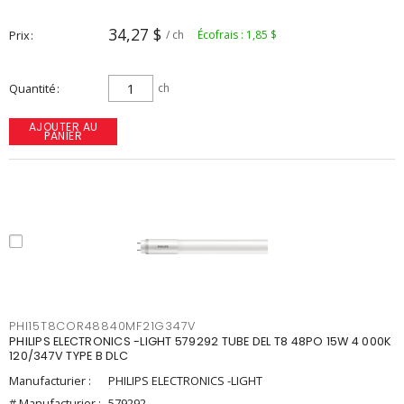
34,27 $
Prix
/ ch
Écofrais : 1,85 $
Quantité
ch
AJOUTER AU
PANIER
PHI15T8COR48840MF21G347V
PHILIPS ELECTRONICS -LIGHT 579292 TUBE DEL T8 48PO 15W 4 000K
120/347V TYPE B DLC
Manufacturier :
PHILIPS ELECTRONICS -LIGHT
# Manufacturier :
579292