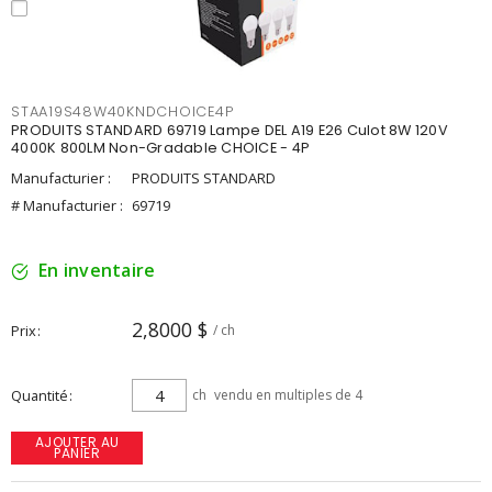
STAA19S48W40KNDCHOICE4P
PRODUITS STANDARD 69719 Lampe DEL A19 E26 Culot 8W 120V
4000K 800LM Non-Gradable CHOICE - 4P
Manufacturier :
PRODUITS STANDARD
# Manufacturier :
69719
En inventaire
2,8000 $
Prix
/ ch
Quantité
ch
vendu en multiples de 4
AJOUTER AU
PANIER