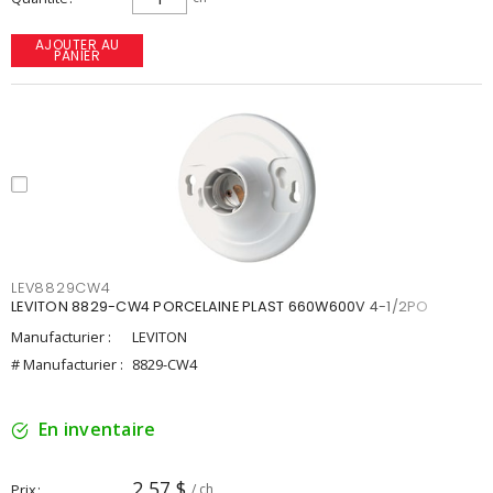
AJOUTER AU
PANIER
LEV8829CW4
LEVITON 8829-CW4 PORCELAINE PLAST 660W600V 4-1/2PO
Manufacturier :
LEVITON
# Manufacturier :
8829-CW4
En inventaire
2,57 $
Prix
/ ch