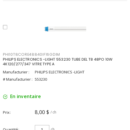
PHI10T8CORE48840IF16GDIM
PHILIPS ELECTRONICS -LIGHT 553230 TUBE DEL T8 48PO 10W
4K120/277/347 VITRE TYPE A
Manufacturier :
PHILIPS ELECTRONICS -LIGHT
# Manufacturier :
553230
En inventaire
8,00 $
Prix
/ ch
Quantité
ch