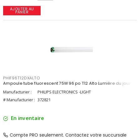
AJOUTER AU
PANIER
PHIF96T12DXALTO
Ampoule tube fluorescent 75W 96 po T12 Alto Lumière du jour
Manufacturier :
PHILIPS ELECTRONICS -LIGHT
# Manufacturier :
372821
En inventaire
Compte PRO seulement. Contactez votre succursale