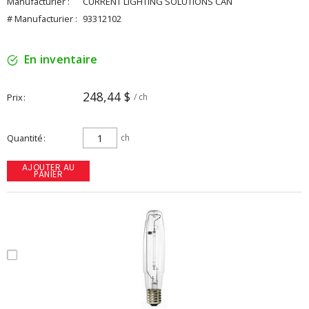
Manufacturier :
CURRENT LIGHTING SOLUTIONS CAN
# Manufacturier :
93312102
En inventaire
248,44 $
Prix
/ ch
Quantité
ch
AJOUTER AU
PANIER