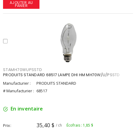
AJOUTER AU
PANIER
STAMH70WUPSSTD
PRODUITS STANDARD 68517 LAMPE DHI HM MH70W/U/PSSTD
Manufacturier :
PRODUITS STANDARD
# Manufacturier :
68517
En inventaire
35,40 $
Prix
/ ch
Écofrais : 1,85 $