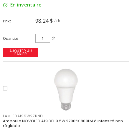
En inventaire
98,24 $
Prix
/ ch
Quantité
ch
AJOUTER AU
PANIER
LAMLEDA199W27KND
Ampoule NOVOLED A19 DEL 9.5W 2700°K 800LM à intensité non
réglable