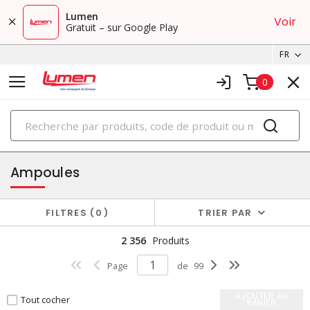
Lumen
Voir
Gratuit – sur Google Play
FR
0
PRODUITS
éclairage
Ampoules
FILTRES
0
TRIER PAR
2 356
Produits
Page
de
99
AJOUTER AU
Tout cocher
PANIER