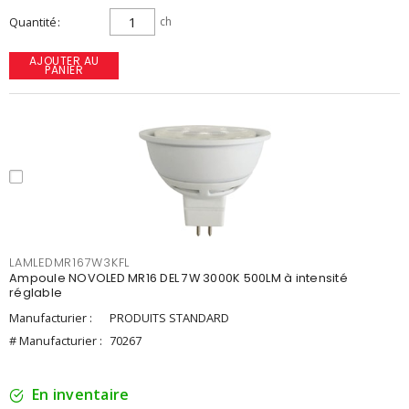
Quantité
ch
AJOUTER AU
PANIER
LAMLEDMR167W3KFL
Ampoule NOVOLED MR16 DEL 7W 3000K 500LM à intensité
réglable
Manufacturier :
PRODUITS STANDARD
# Manufacturier :
70267
En inventaire