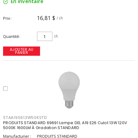
En inventaire
16,81 $
Prix
/ ch
Quantité
ch
AJOUTER AU
PANIER
STAA19S613W50KSTD
PRODUITS STANDARD 69691 Lampe DEL A19 E26 Culot 13W 120V
5000K 1600LM À Gradation STANDARD
Manufacturier :
PRODUITS STANDARD