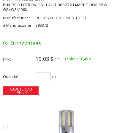
PHILIPS ELECTRONICS -LIGHT 383372 LAMPE FLUOR 26W
G24Q34100K
Manufacturier :
PHILIPS ELECTRONICS -LIGHT
# Manufacturier :
383372
En inventaire
19,03 $
Prix
/ ch
Écofrais : 0,45 $
Quantité
ch
AJOUTER AU
PANIER