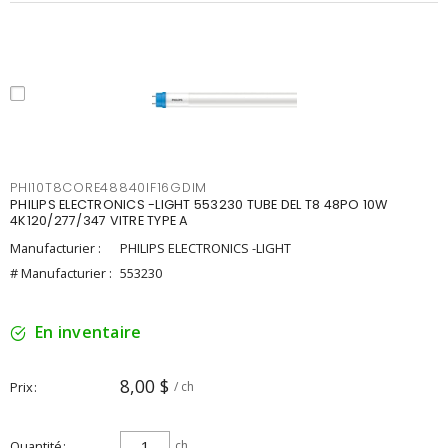
PHI10T8CORE48840IF16GDIM
PHILIPS ELECTRONICS -LIGHT 553230 TUBE DEL T8 48PO 10W
4K120/277/347 VITRE TYPE A
Manufacturier :
PHILIPS ELECTRONICS -LIGHT
# Manufacturier :
553230
En inventaire
8,00 $
Prix
/ ch
Quantité
ch