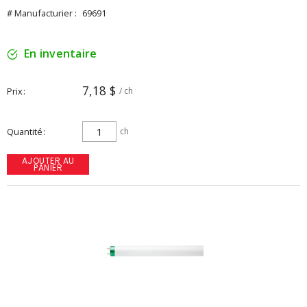
# Manufacturier :
69691
En inventaire
7,18 $
Prix
/ ch
Quantité
ch
AJOUTER AU
PANIER