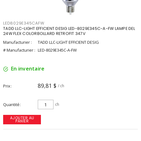
LED8029E345CAFW
TADD LLC-LIGHT EFFICIENT DESIG LED-8029E345C-A-FW LAMPE DEL
24W FLEX COLORBOLLARD RETROFIT 347V
Manufacturier :
TADD LLC-LIGHT EFFICIENT DESIG
# Manufacturier :
LED-8029E345C-A-FW
En inventaire
89,81 $
Prix
/ ch
Quantité
ch
AJOUTER AU
PANIER