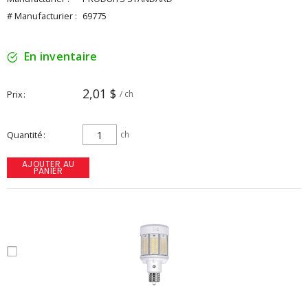
# Manufacturier :
69775
En inventaire
2,01 $
Prix
/ ch
Quantité
ch
AJOUTER AU
PANIER