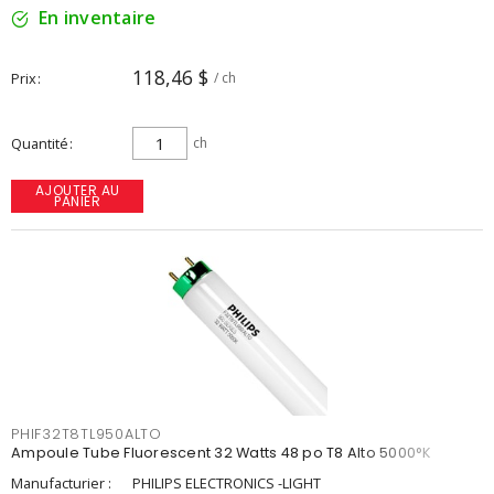
En inventaire
118,46 $
Prix
/ ch
Quantité
ch
AJOUTER AU
PANIER
PHIF32T8TL950ALTO
Ampoule Tube Fluorescent 32 Watts 48 po T8 Alto 5000°K
Manufacturier :
PHILIPS ELECTRONICS -LIGHT