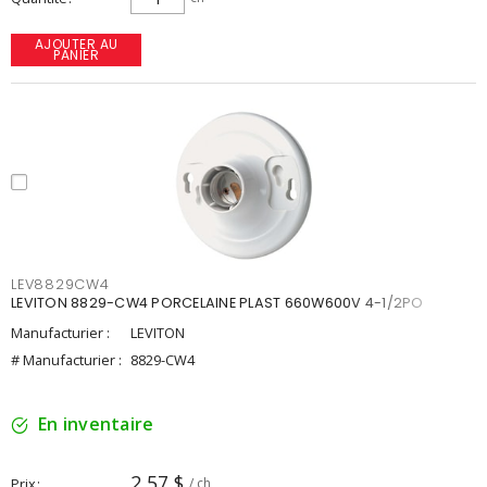
AJOUTER AU
PANIER
LEV8829CW4
LEVITON 8829-CW4 PORCELAINE PLAST 660W600V 4-1/2PO
Manufacturier :
LEVITON
# Manufacturier :
8829-CW4
En inventaire
2,57 $
Prix
/ ch