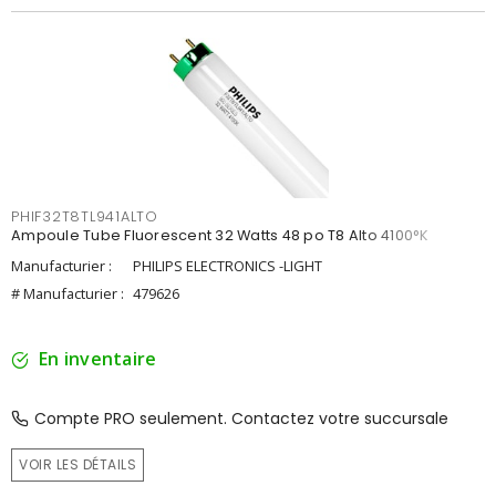
PHIF32T8TL941ALTO
Ampoule Tube Fluorescent 32 Watts 48 po T8 Alto 4100°K
Manufacturier :
PHILIPS ELECTRONICS -LIGHT
# Manufacturier :
479626
En inventaire
Compte PRO seulement. Contactez votre succursale
VOIR LES DÉTAILS