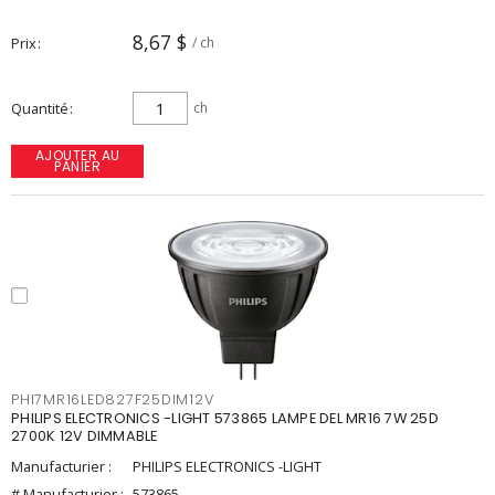
8,67 $
Prix
/ ch
Quantité
ch
AJOUTER AU
PANIER
PHI7MR16LED827F25DIM12V
PHILIPS ELECTRONICS -LIGHT 573865 LAMPE DEL MR16 7W 25D
2700K 12V DIMMABLE
Manufacturier :
PHILIPS ELECTRONICS -LIGHT
# Manufacturier :
573865