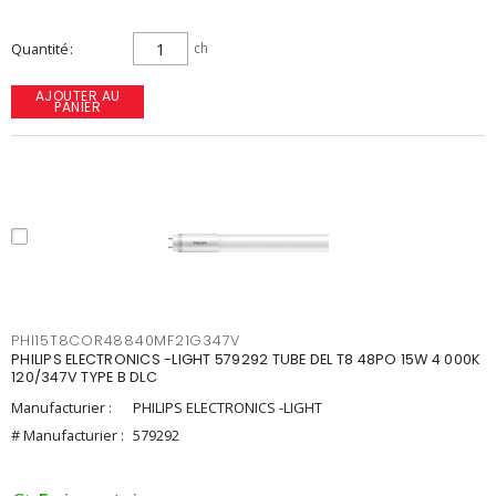
Quantité
ch
AJOUTER AU
PANIER
PHI15T8COR48840MF21G347V
PHILIPS ELECTRONICS -LIGHT 579292 TUBE DEL T8 48PO 15W 4 000K
120/347V TYPE B DLC
Manufacturier :
PHILIPS ELECTRONICS -LIGHT
# Manufacturier :
579292