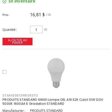
En inventaire
16,81 $
Prix
/ ch
Quantité
ch
AJOUTER AU
PANIER
STAA19S613W50KSTD
PRODUITS STANDARD 69691 Lampe DEL A19 E26 Culot 13W 120V
5000K 1600LM À Gradation STANDARD
Manufacturier :
PRODUITS STANDARD