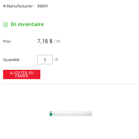
# Manufacturier :
69691
En inventaire
7,18 $
Prix
/ ch
Quantité
ch
AJOUTER AU
PANIER