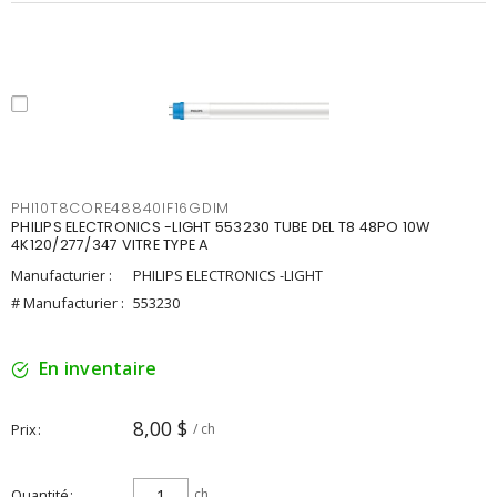
PHI10T8CORE48840IF16GDIM
PHILIPS ELECTRONICS -LIGHT 553230 TUBE DEL T8 48PO 10W
4K120/277/347 VITRE TYPE A
Manufacturier :
PHILIPS ELECTRONICS -LIGHT
# Manufacturier :
553230
En inventaire
8,00 $
Prix
/ ch
Quantité
ch