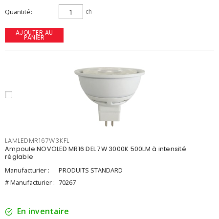
Quantité
ch
AJOUTER AU
PANIER
LAMLEDMR167W3KFL
Ampoule NOVOLED MR16 DEL 7W 3000K 500LM à intensité
réglable
Manufacturier :
PRODUITS STANDARD
# Manufacturier :
70267
En inventaire