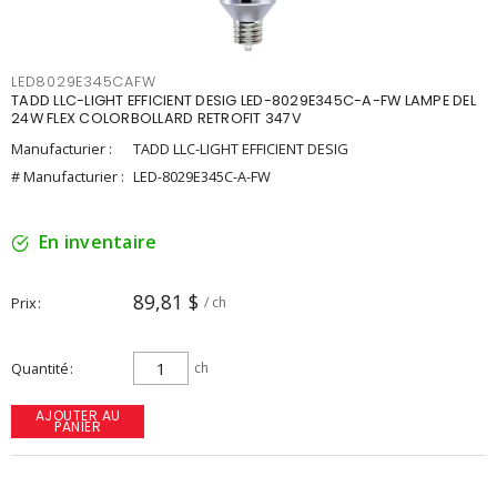
LED8029E345CAFW
TADD LLC-LIGHT EFFICIENT DESIG LED-8029E345C-A-FW LAMPE DEL
24W FLEX COLORBOLLARD RETROFIT 347V
Manufacturier :
TADD LLC-LIGHT EFFICIENT DESIG
# Manufacturier :
LED-8029E345C-A-FW
En inventaire
89,81 $
Prix
/ ch
Quantité
ch
AJOUTER AU
PANIER