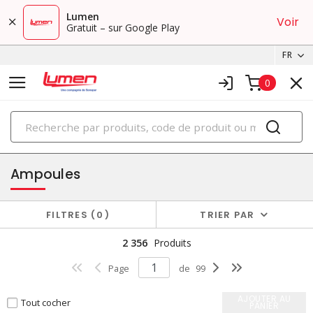
Lumen
Voir
Gratuit – sur Google Play
FR
0
PRODUITS
éclairage
Ampoules
FILTRES
0
TRIER PAR
2 356
Produits
Page
de
99
AJOUTER AU
Tout cocher
PANIER