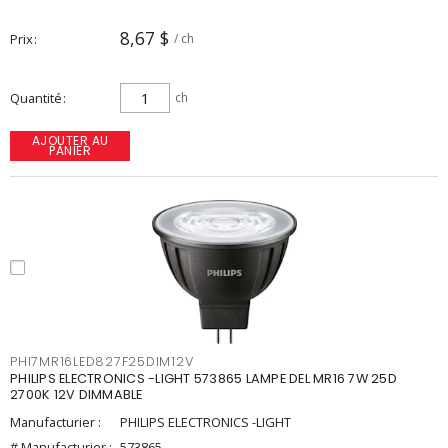
8,67 $
Prix
/ ch
Quantité
ch
AJOUTER AU
PANIER
PHI7MR16LED827F25DIM12V
PHILIPS ELECTRONICS -LIGHT 573865 LAMPE DEL MR16 7W 25D
2700K 12V DIMMABLE
Manufacturier :
PHILIPS ELECTRONICS -LIGHT
# Manufacturier :
573865