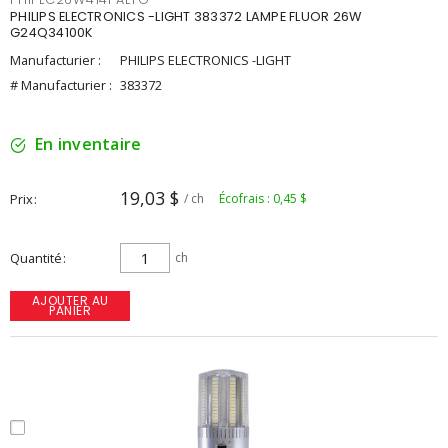
PHILIPS ELECTRONICS -LIGHT 383372 LAMPE FLUOR 26W
G24Q34100K
Manufacturier :
PHILIPS ELECTRONICS -LIGHT
# Manufacturier :
383372
En inventaire
19,03 $
Prix
/ ch
Écofrais : 0,45 $
Quantité
ch
AJOUTER AU
PANIER