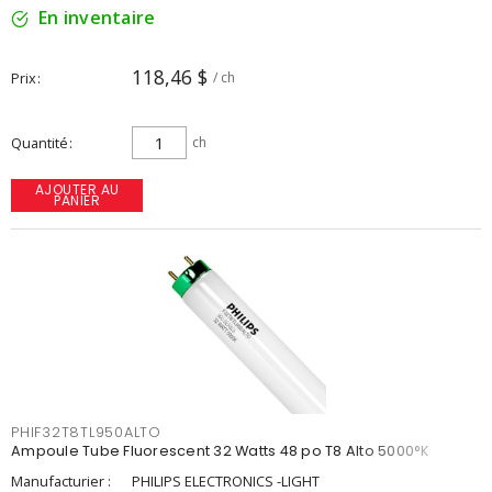
En inventaire
118,46 $
Prix
/ ch
Quantité
ch
AJOUTER AU
PANIER
PHIF32T8TL950ALTO
Ampoule Tube Fluorescent 32 Watts 48 po T8 Alto 5000°K
Manufacturier :
PHILIPS ELECTRONICS -LIGHT