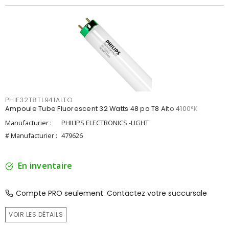
PHIF32T8TL941ALTO
Ampoule Tube Fluorescent 32 Watts 48 po T8 Alto 4100°K
Manufacturier :
PHILIPS ELECTRONICS -LIGHT
# Manufacturier :
479626
En inventaire
Compte PRO seulement. Contactez votre succursale
VOIR LES DÉTAILS