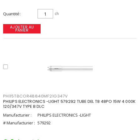
Quantité
ch
AJOUTER AU
PANIER
PHI15T8COR48840MF21G347V
PHILIPS ELECTRONICS -LIGHT 579292 TUBE DEL T8 48PO 15W 4 000K
120/347V TYPE B DLC
Manufacturier :
PHILIPS ELECTRONICS -LIGHT
# Manufacturier :
579292