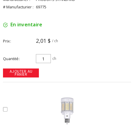
# Manufacturier :
69775
En inventaire
2,01 $
Prix
/ ch
Quantité
ch
AJOUTER AU
PANIER