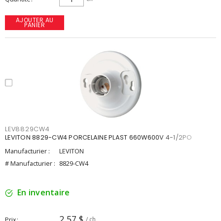
AJOUTER AU
PANIER
LEV8829CW4
LEVITON 8829-CW4 PORCELAINE PLAST 660W600V 4-1/2PO
Manufacturier :
LEVITON
# Manufacturier :
8829-CW4
En inventaire
2,57 $
Prix
/ ch