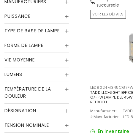
MANUFACTURIERS
succursale
VOIR LES DÉTAILS
PUISSANCE
TYPE DE BASE DE LAMPE
FORME DE LAMPE
VIE MOYENNE
LUMENS
LED8024M345CG7F
TEMPÉRATURE DE LA
TADD LLC-LIGHT EFFIC
COULEUR
G7-FW LAMPE DEL 45W
RETROFIT
DÉSIGNATION
Manufacturier :
TADD 
# Manufacturier :
LED-
TENSION NOMINALE
En inventaire