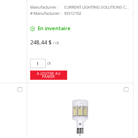
Manufacturier :
CURRENT LIGHTING SOLUTIONS CAN
# Manufacturier :
93312102
En inventaire
248,44 $
/ ch
ch
AJOUTER AU
PANIER