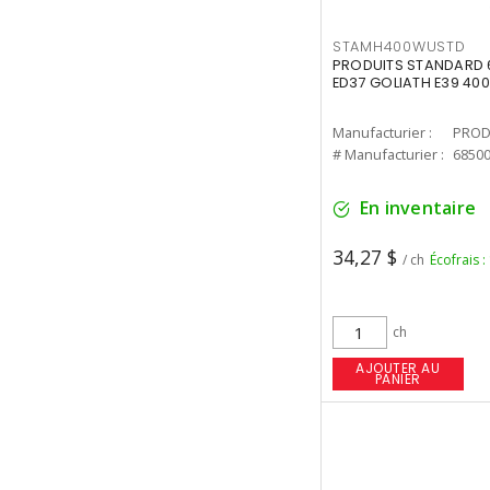
STAMH400WUSTD
PRODUITS STANDARD 
ED37 GOLIATH E39 400
Manufacturier :
PROD
# Manufacturier :
6850
En inventaire
34,27 $
/ ch
Écofrais :
ch
AJOUTER AU
PANIER