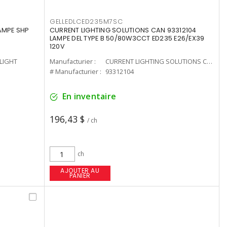
GELLEDLCED235M7SC
LAMPE SHP
CURRENT LIGHTING SOLUTIONS CAN 93312104
LAMPE DEL TYPE B 50/80W3CCT ED235 E26/EX39
120V
-LIGHT
Manufacturier :
CURRENT LIGHTING SOLUTIONS CAN
# Manufacturier :
93312104
En inventaire
196,43 $
/ ch
ch
AJOUTER AU
PANIER