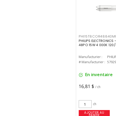
PHI15T8COR48840M
PHILIPS ELECTRONICS 
48PO 15W 4 000K 120/
Manufacturier :
PHILI
# Manufacturier :
5792
En inventaire
16,81 $
/ ch
ch
AJOUTER AU
PANIER