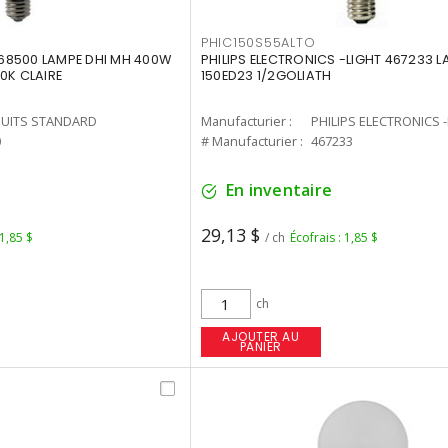
PHIC150S55ALTO
68500 LAMPE DHI MH 400W
PHILIPS ELECTRONICS -LIGHT 467233 
0K CLAIRE
150ED23 1/2GOLIATH
UITS STANDARD
Manufacturier :
PHILIPS ELECTRONICS 
0
# Manufacturier :
467233
En inventaire
29,13 $
 1,85 $
/ ch
Écofrais : 1,85 $
ch
AJOUTER AU
PANIER