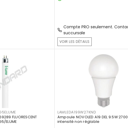
Compte PRO seulement. Contac
succursale
VOIR LES DÉTAILS
G5ELUME
LAMLEDA199W27KND
69289 FLUORESCENT
Ampoule NOVOLED A19 DEL 9.5W 2700
G5/ELUME
intensité non réglable