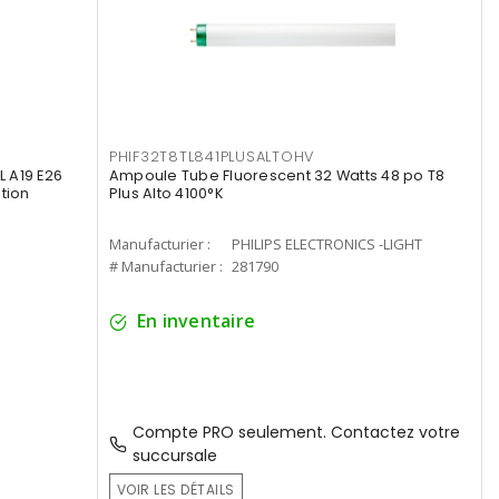
PHIF32T8TL841PLUSALTOHV
 A19 E26
Ampoule Tube Fluorescent 32 Watts 48 po T8
tion
Plus Alto 4100°K
Manufacturier :
PHILIPS ELECTRONICS -LIGHT
# Manufacturier :
281790
En inventaire
Compte PRO seulement. Contactez votre
succursale
VOIR LES DÉTAILS