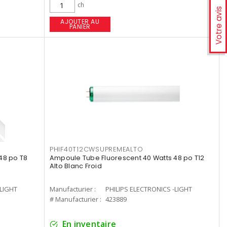
ch
Votre avis
AJOUTER AU
PANIER
PHIF40T12CWSUPREMEALTO
48 po T8
Ampoule Tube Fluorescent 40 Watts 48 po T12
Alto Blanc Froid
-LIGHT
Manufacturier :
PHILIPS ELECTRONICS -LIGHT
# Manufacturier :
423889
En inventaire