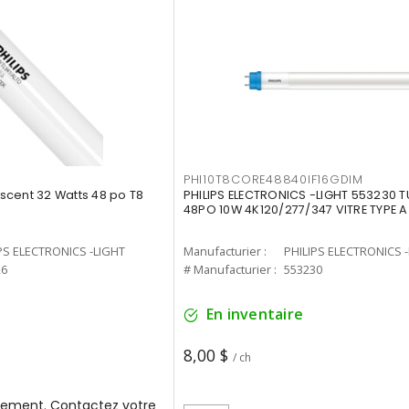
PHI10T8CORE48840IF16GDIM
cent 32 Watts 48 po T8
PHILIPS ELECTRONICS -LIGHT 553230 T
48PO 10W 4K120/277/347 VITRE TYPE A
PS ELECTRONICS -LIGHT
Manufacturier :
PHILIPS ELECTRONICS 
26
# Manufacturier :
553230
En inventaire
8,00 $
/ ch
ement. Contactez votre