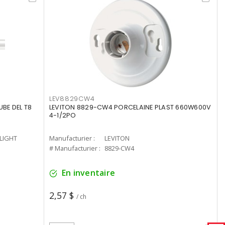
LEV8829CW4
UBE DEL T8
LEVITON 8829-CW4 PORCELAINE PLAST 660W600V
4-1/2PO
-LIGHT
Manufacturier :
LEVITON
# Manufacturier :
8829-CW4
En inventaire
2,57 $
/ ch