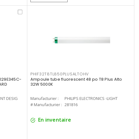
PHIF32T8TL850PLUSALTOHV
8029E345C-
Ampoule tube fluorescent 48 po T8 Plus Alto
LARD
32W 5000K
ENT DESIG
Manufacturier :
PHILIPS ELECTRONICS -LIGHT
# Manufacturier :
281816
En inventaire