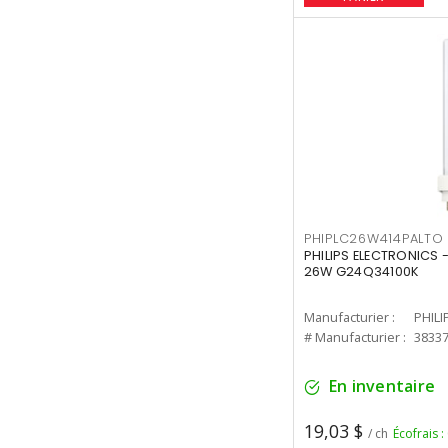
PHIPLC26W414PALTO
PHILIPS ELECTRONICS 
26W G24Q34100K
Manufacturier :
PHILI
# Manufacturier :
3833
En inventaire
19,03 $
/ ch
Écofrais :