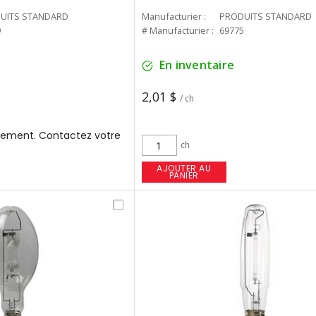
UITS STANDARD
Manufacturier :
PRODUITS STANDARD
9
# Manufacturier :
69775
En inventaire
2,01 $
/ ch
ement. Contactez votre
ch
AJOUTER AU
PANIER