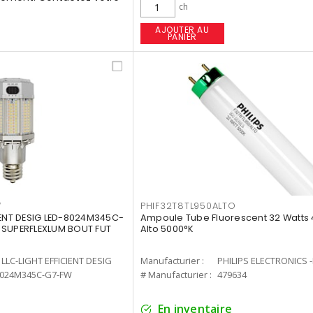
ch
AJOUTER AU
PANIER
W
PHIF32T8TL950ALTO
IENT DESIG LED-8024M345C-
Ampoule Tube Fluorescent 32 Watts 
 SUPERFLEXLUM BOUT FUT
Alto 5000°K
LLC-LIGHT EFFICIENT DESIG
Manufacturier :
PHILIPS ELECTRONICS 
8024M345C-G7-FW
# Manufacturier :
479634
En inventaire