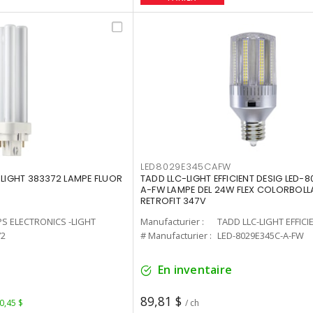
LED8029E345CAFW
-LIGHT 383372 LAMPE FLUOR
TADD LLC-LIGHT EFFICIENT DESIG LED-
A-FW LAMPE DEL 24W FLEX COLORBOL
RETROFIT 347V
PS ELECTRONICS -LIGHT
Manufacturier :
TADD LLC-LIGHT EFFICI
72
# Manufacturier :
LED-8029E345C-A-FW
En inventaire
89,81 $
 0,45 $
/ ch