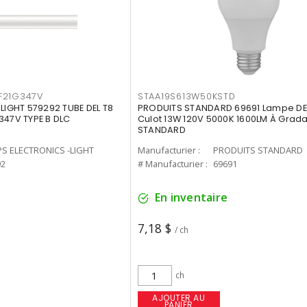
F21G347V
STAA19S613W50KSTD
-LIGHT 579292 TUBE DEL T8
PRODUITS STANDARD 69691 Lampe DEL
347V TYPE B DLC
Culot 13W 120V 5000K 1600LM À Grada
STANDARD
PS ELECTRONICS -LIGHT
Manufacturier :
PRODUITS STANDARD
92
# Manufacturier :
69691
En inventaire
7,18 $
/ ch
ch
AJOUTER AU
PANIER