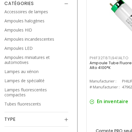
CATÉGORIES
Accessoires de lampes
Ampoules halogènes
Ampoules HID
Ampoules incandescentes
Ampoules LED
Ampoules miniatures et
PHIF32T8TL941ALTO
automotives
Ampoule Tube Fluores
Alto 4100°K
Lampes au xénon
Lampes de spécialité
Manufacturier :
PHILI
# Manufacturier :
4796
Lampes fluorescentes
compactes
En inventaire
Tubes fluorescents
TYPE
Compte PRO seul