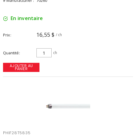
# Manufacturier :
70260
En inventaire
16,55 $
Prix
/ ch
Quantité
ch
AJOUTER AU
PANIER
PHIF28T5835