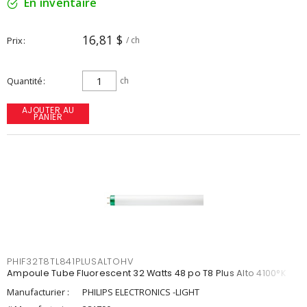
En inventaire
16,81 $
Prix
/ ch
Quantité
ch
AJOUTER AU
PANIER
PHIF32T8TL841PLUSALTOHV
Ampoule Tube Fluorescent 32 Watts 48 po T8 Plus Alto 4100°K
Manufacturier :
PHILIPS ELECTRONICS -LIGHT