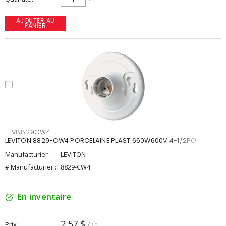
AJOUTER AU
PANIER
LEV8829CW4
LEVITON 8829-CW4 PORCELAINE PLAST 660W600V 4-1/2PO
Manufacturier :
LEVITON
# Manufacturier :
8829-CW4
En inventaire
2,57 $
Prix
/ ch