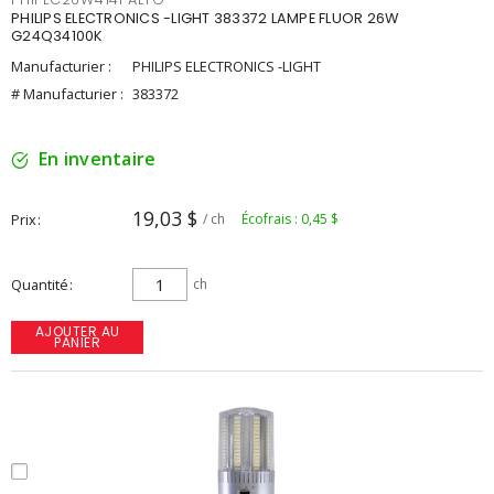
PHILIPS ELECTRONICS -LIGHT 383372 LAMPE FLUOR 26W
G24Q34100K
Manufacturier :
PHILIPS ELECTRONICS -LIGHT
# Manufacturier :
383372
En inventaire
19,03 $
Prix
/ ch
Écofrais : 0,45 $
Quantité
ch
AJOUTER AU
PANIER