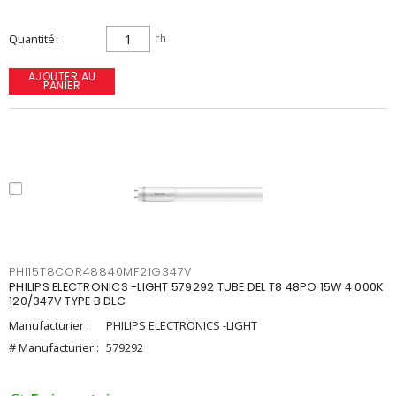
Quantité
ch
AJOUTER AU
PANIER
PHI15T8COR48840MF21G347V
PHILIPS ELECTRONICS -LIGHT 579292 TUBE DEL T8 48PO 15W 4 000K
120/347V TYPE B DLC
Manufacturier :
PHILIPS ELECTRONICS -LIGHT
# Manufacturier :
579292