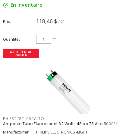
En inventaire
118,46 $
Prix
/ ch
Quantité
ch
AJOUTER AU
PANIER
PHIF32T8TL950ALTO
Ampoule Tube Fluorescent 32 Watts 48 po T8 Alto 5000°K
Manufacturier :
PHILIPS ELECTRONICS -LIGHT