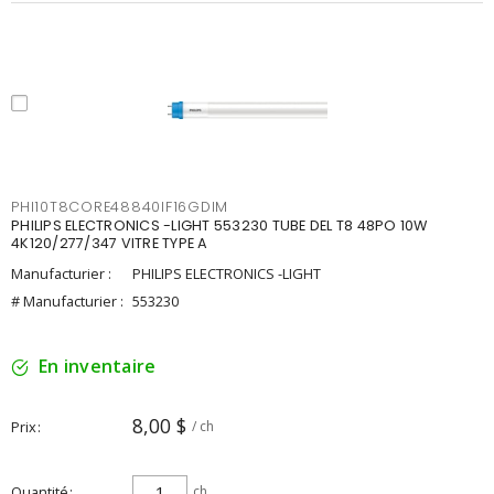
PHI10T8CORE48840IF16GDIM
PHILIPS ELECTRONICS -LIGHT 553230 TUBE DEL T8 48PO 10W
4K120/277/347 VITRE TYPE A
Manufacturier :
PHILIPS ELECTRONICS -LIGHT
# Manufacturier :
553230
En inventaire
8,00 $
Prix
/ ch
Quantité
ch