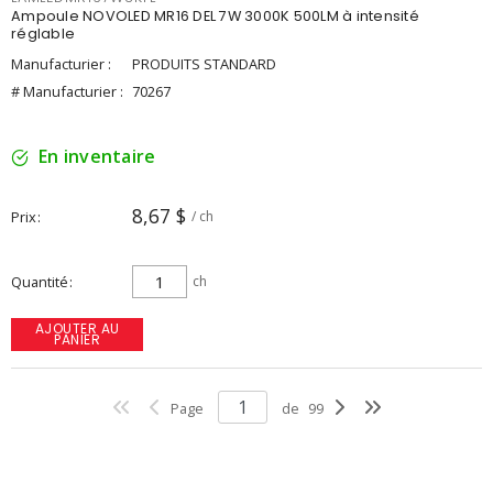
Ampoule NOVOLED MR16 DEL 7W 3000K 500LM à intensité
réglable
Manufacturier :
PRODUITS STANDARD
# Manufacturier :
70267
En inventaire
8,67 $
Prix
/ ch
Quantité
ch
AJOUTER AU
PANIER
Page
de
99