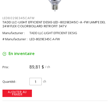
LED8029E345CAFW
TADD LLC-LIGHT EFFICIENT DESIG LED-8029E345C-A-FW LAMPE DEL
24W FLEX COLORBOLLARD RETROFIT 347V
Manufacturier :
TADD LLC-LIGHT EFFICIENT DESIG
# Manufacturier :
LED-8029E345C-A-FW
En inventaire
89,81 $
Prix
/ ch
Quantité
ch
AJOUTER AU
PANIER