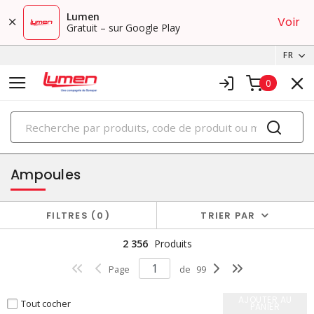
Lumen
Voir
Gratuit – sur Google Play
FR
0
PRODUITS
éclairage
Ampoules
FILTRES
0
TRIER PAR
2 356
Produits
Page
de
99
AJOUTER AU
Tout cocher
PANIER