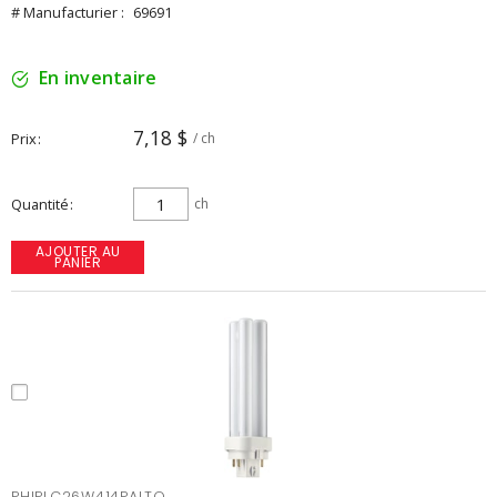
# Manufacturier :
69691
En inventaire
7,18 $
Prix
/ ch
Quantité
ch
AJOUTER AU
PANIER
PHIPLC26W414PALTO