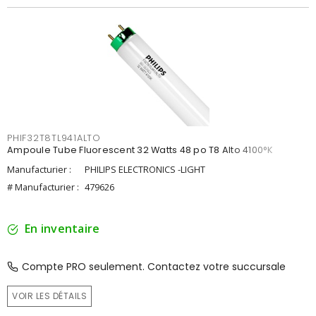
PHIF32T8TL941ALTO
Ampoule Tube Fluorescent 32 Watts 48 po T8 Alto 4100°K
Manufacturier :
PHILIPS ELECTRONICS -LIGHT
# Manufacturier :
479626
En inventaire
Compte PRO seulement. Contactez votre succursale
VOIR LES DÉTAILS