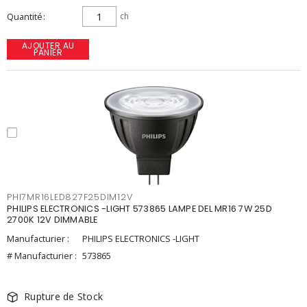
Quantité
ch
AJOUTER AU
PANIER
PHI7MR16LED827F25DIM12V
PHILIPS ELECTRONICS -LIGHT 573865 LAMPE DEL MR16 7W 25D
2700K 12V DIMMABLE
Manufacturier :
PHILIPS ELECTRONICS -LIGHT
# Manufacturier :
573865
Rupture de Stock