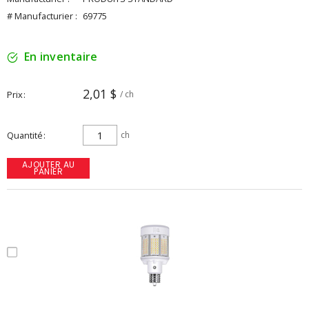
# Manufacturier :
69775
En inventaire
2,01 $
Prix
/ ch
Quantité
ch
AJOUTER AU
PANIER