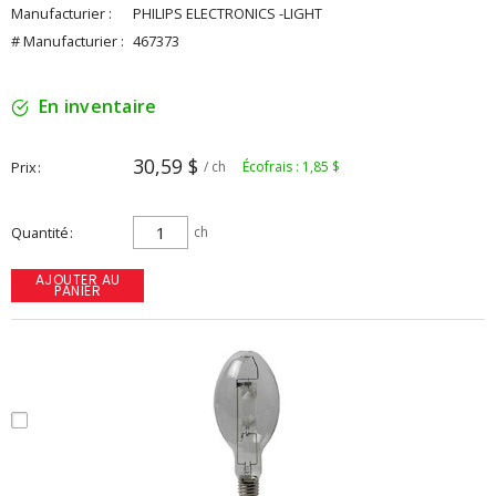
Manufacturier :
PHILIPS ELECTRONICS -LIGHT
# Manufacturier :
467373
En inventaire
30,59 $
Prix
/ ch
Écofrais : 1,85 $
Quantité
ch
AJOUTER AU
PANIER