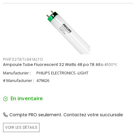
PHIF32T8TL941ALTO
Ampoule Tube Fluorescent 32 Watts 48 po T8 Alto 4100°K
Manufacturier :
PHILIPS ELECTRONICS -LIGHT
# Manufacturier :
479626
En inventaire
Compte PRO seulement. Contactez votre succursale
VOIR LES DÉTAILS