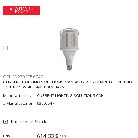
AJOUTER AU
PANIER
GELLED270BT56740
CURRENT LIGHTING SOLUTIONS CAN 93095547 LAMPE DEL 1000HID
TYPE B270W 40K 40000LN 347V
Manufacturier :
CURRENT LIGHTING SOLUTIONS CAN
# Manufacturier :
93095547
Rupture de Stock
614,33 $
Prix
/ ch