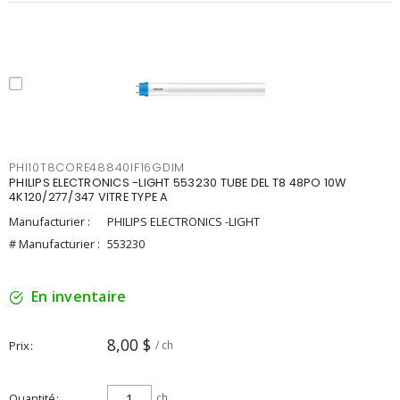
PHI10T8CORE48840IF16GDIM
PHILIPS ELECTRONICS -LIGHT 553230 TUBE DEL T8 48PO 10W
4K120/277/347 VITRE TYPE A
Manufacturier :
PHILIPS ELECTRONICS -LIGHT
# Manufacturier :
553230
En inventaire
8,00 $
Prix
/ ch
Quantité
ch