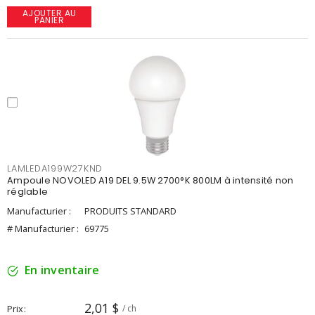
AJOUTER AU
PANIER
LAMLEDA199W27KND
Ampoule NOVOLED A19 DEL 9.5W 2700°K 800LM à intensité non
réglable
Manufacturier :
PRODUITS STANDARD
# Manufacturier :
69775
En inventaire
2,01 $
Prix
/ ch