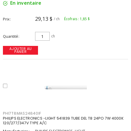
En inventaire
29,13 $
Prix
/ ch
Écofrais : 1,85 $
Quantité
ch
AJOUTER AU
PANIER
PHI7T8MAS24840IF
PHILIPS ELECTRONICS -LIGHT 541839 TUBE DEL T8 24PO 7W 4000K
120/277/347V TYPE A/C