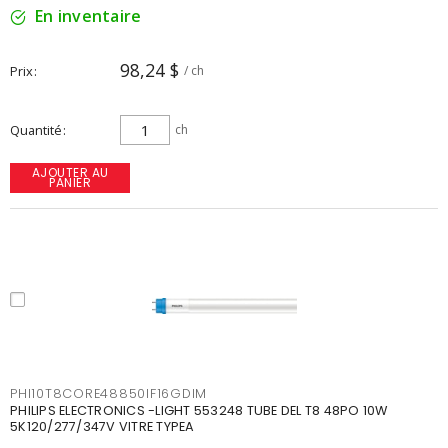
En inventaire
98,24 $
Prix
/ ch
Quantité
ch
AJOUTER AU
PANIER
PHI10T8CORE48850IF16GDIM
PHILIPS ELECTRONICS -LIGHT 553248 TUBE DEL T8 48PO 10W
5K120/277/347V VITRE TYPEA