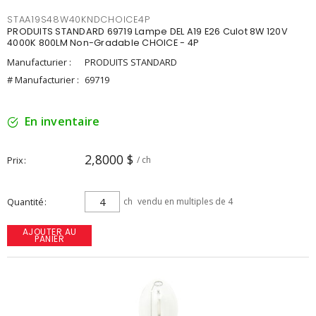
STAA19S48W40KNDCHOICE4P
PRODUITS STANDARD 69719 Lampe DEL A19 E26 Culot 8W 120V
4000K 800LM Non-Gradable CHOICE - 4P
Manufacturier :
PRODUITS STANDARD
# Manufacturier :
69719
En inventaire
2,8000 $
Prix
/ ch
Quantité
ch
vendu en multiples de 4
AJOUTER AU
PANIER