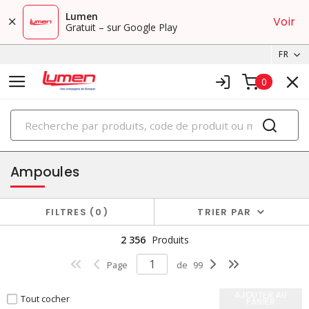
Lumen
Voir
Gratuit – sur Google Play
FR
0
PRODUITS
éclairage
Ampoules
FILTRES
0
TRIER PAR
2 356
Produits
Page
de
99
AJOUTER AU
Tout cocher
PANIER