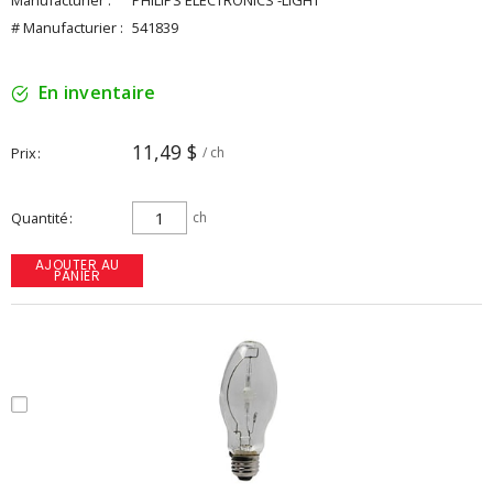
Manufacturier :
PHILIPS ELECTRONICS -LIGHT
# Manufacturier :
541839
En inventaire
11,49 $
Prix
/ ch
Quantité
ch
AJOUTER AU
PANIER