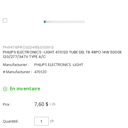
PHI14T8PROLED485000IFG
PHILIPS ELECTRONICS -LIGHT 470120 TUBE DEL T8 48PO 14W 5000K
120/277/347V TYPE A/C
Manufacturier :
PHILIPS ELECTRONICS -LIGHT
# Manufacturier :
470120
En inventaire
7,60 $
Prix
/ ch
Quantité
ch