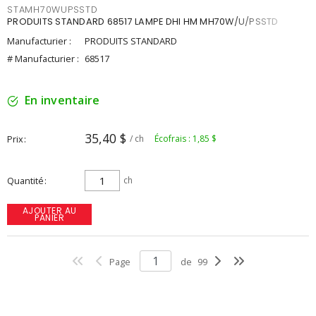
STAMH70WUPSSTD
PRODUITS STANDARD 68517 LAMPE DHI HM MH70W/U/PSSTD
Manufacturier :
PRODUITS STANDARD
# Manufacturier :
68517
En inventaire
35,40 $
Prix
/ ch
Écofrais : 1,85 $
Quantité
ch
AJOUTER AU
PANIER
Page
de
99