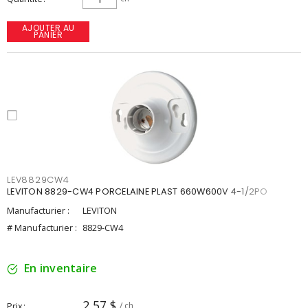
AJOUTER AU
PANIER
LEV8829CW4
LEVITON 8829-CW4 PORCELAINE PLAST 660W600V 4-1/2PO
Manufacturier :
LEVITON
# Manufacturier :
8829-CW4
En inventaire
2,57 $
Prix
/ ch