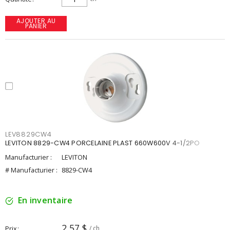
AJOUTER AU
PANIER
LEV8829CW4
LEVITON 8829-CW4 PORCELAINE PLAST 660W600V 4-1/2PO
Manufacturier :
LEVITON
# Manufacturier :
8829-CW4
En inventaire
2,57 $
Prix
/ ch