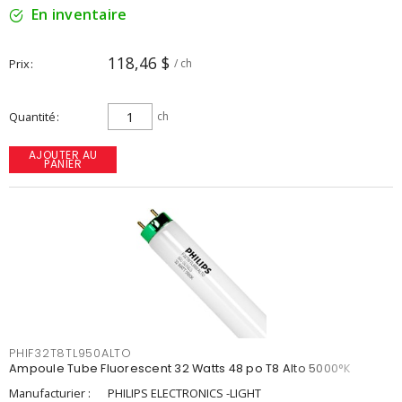
En inventaire
118,46 $
Prix
/ ch
Quantité
ch
AJOUTER AU
PANIER
PHIF32T8TL950ALTO
Ampoule Tube Fluorescent 32 Watts 48 po T8 Alto 5000°K
Manufacturier :
PHILIPS ELECTRONICS -LIGHT