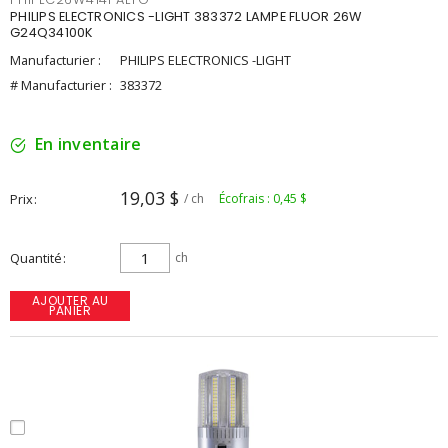
PHILIPS ELECTRONICS -LIGHT 383372 LAMPE FLUOR 26W
G24Q34100K
Manufacturier :
PHILIPS ELECTRONICS -LIGHT
# Manufacturier :
383372
En inventaire
19,03 $
Prix
/ ch
Écofrais : 0,45 $
Quantité
ch
AJOUTER AU
PANIER