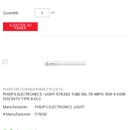
Quantité
ch
AJOUTER AU
PANIER
PHI15T8COR48840MF21G347V
PHILIPS ELECTRONICS -LIGHT 579292 TUBE DEL T8 48PO 15W 4 000K
120/347V TYPE B DLC
Manufacturier :
PHILIPS ELECTRONICS -LIGHT
# Manufacturier :
579292