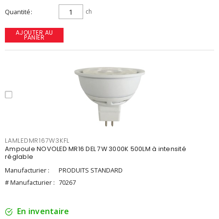
Quantité
ch
AJOUTER AU
PANIER
LAMLEDMR167W3KFL
Ampoule NOVOLED MR16 DEL 7W 3000K 500LM à intensité
réglable
Manufacturier :
PRODUITS STANDARD
# Manufacturier :
70267
En inventaire