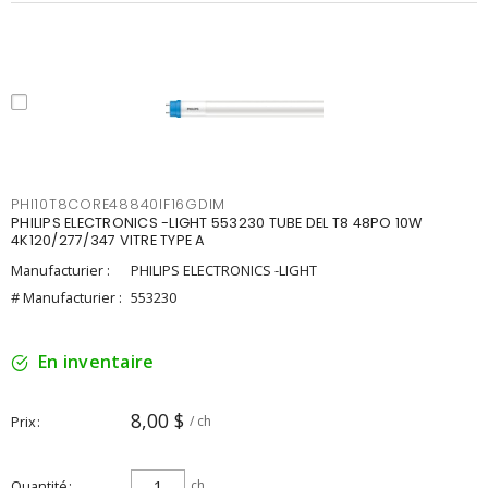
PHI10T8CORE48840IF16GDIM
PHILIPS ELECTRONICS -LIGHT 553230 TUBE DEL T8 48PO 10W
4K120/277/347 VITRE TYPE A
Manufacturier :
PHILIPS ELECTRONICS -LIGHT
# Manufacturier :
553230
En inventaire
8,00 $
Prix
/ ch
Quantité
ch