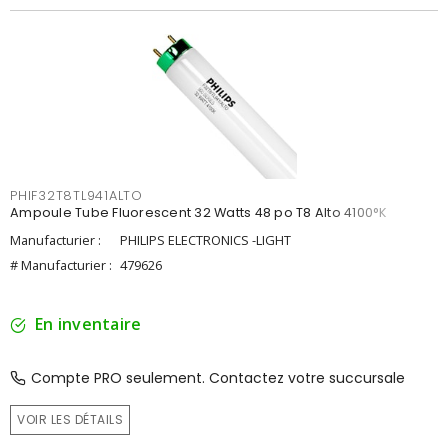
PHIF32T8TL941ALTO
Ampoule Tube Fluorescent 32 Watts 48 po T8 Alto 4100°K
Manufacturier :
PHILIPS ELECTRONICS -LIGHT
# Manufacturier :
479626
En inventaire
Compte PRO seulement. Contactez votre succursale
VOIR LES DÉTAILS