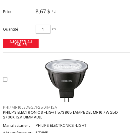
8,67 $
Prix
/ ch
Quantité
ch
AJOUTER AU
PANIER
PHI7MR16LED827F25DIM12V
PHILIPS ELECTRONICS -LIGHT 573865 LAMPE DEL MR16 7W 25D
2700K 12V DIMMABLE
Manufacturier :
PHILIPS ELECTRONICS -LIGHT
# Manufacturier :
573865