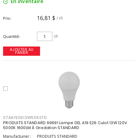
En inventaire
16,81 $
Prix
/ ch
Quantité
ch
AJOUTER AU
PANIER
STAA19S613W50KSTD
PRODUITS STANDARD 69691 Lampe DEL A19 E26 Culot 13W 120V
5000K 1600LM À Gradation STANDARD
Manufacturier :
PRODUITS STANDARD