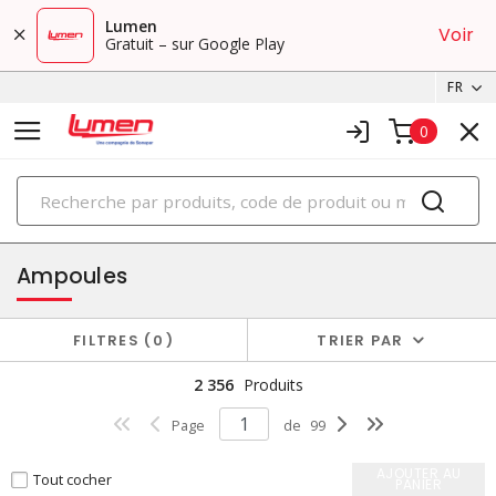
Lumen
Voir
Gratuit – sur Google Play
FR
0
PRODUITS
éclairage
Ampoules
FILTRES
0
TRIER PAR
2 356
Produits
Page
de
99
AJOUTER AU
Tout cocher
PANIER