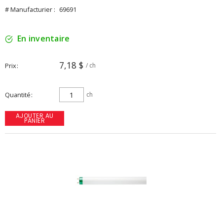
# Manufacturier :
69691
En inventaire
7,18 $
Prix
/ ch
Quantité
ch
AJOUTER AU
PANIER