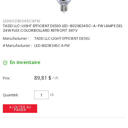
LED8029E345CAFW
TADD LLC-LIGHT EFFICIENT DESIG LED-8029E345C-A-FW LAMPE DEL
24W FLEX COLORBOLLARD RETROFIT 347V
Manufacturier :
TADD LLC-LIGHT EFFICIENT DESIG
# Manufacturier :
LED-8029E345C-A-FW
En inventaire
89,81 $
Prix
/ ch
Quantité
ch
AJOUTER AU
PANIER