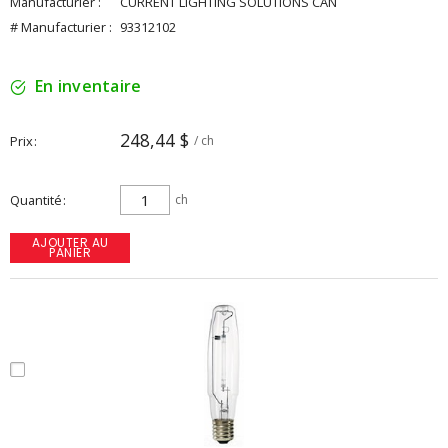
Manufacturier :
CURRENT LIGHTING SOLUTIONS CAN
# Manufacturier :
93312102
En inventaire
248,44 $
Prix
/ ch
Quantité
ch
AJOUTER AU
PANIER