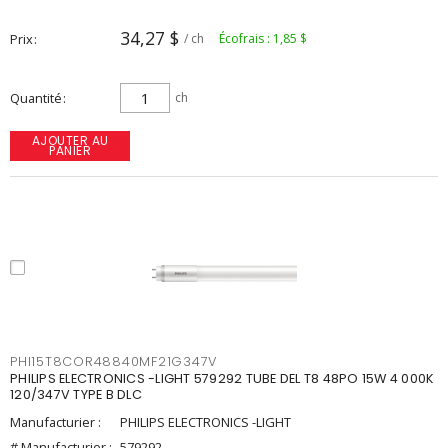
34,27 $
Prix
/ ch
Écofrais : 1,85 $
Quantité
ch
AJOUTER AU
PANIER
PHI15T8COR48840MF21G347V
PHILIPS ELECTRONICS -LIGHT 579292 TUBE DEL T8 48PO 15W 4 000K
120/347V TYPE B DLC
Manufacturier :
PHILIPS ELECTRONICS -LIGHT
# Manufacturier :
579292