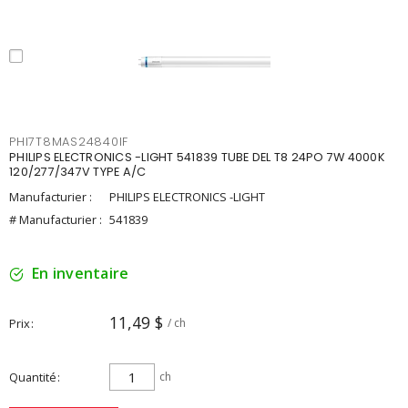
PHI7T8MAS24840IF
PHILIPS ELECTRONICS -LIGHT 541839 TUBE DEL T8 24PO 7W 4000K
120/277/347V TYPE A/C
Manufacturier :
PHILIPS ELECTRONICS -LIGHT
# Manufacturier :
541839
En inventaire
11,49 $
Prix
/ ch
Quantité
ch