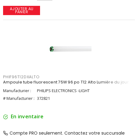
AJOUTER AU
PANIER
PHIF96T12DXALTO
Ampoule tube fluorescent 75W 96 po T12 Alto Lumière du jour
Manufacturier :
PHILIPS ELECTRONICS -LIGHT
# Manufacturier :
372821
En inventaire
Compte PRO seulement. Contactez votre succursale