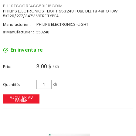
PHI10T8CORE48850IF16GDIM
PHILIPS ELECTRONICS -LIGHT 553248 TUBE DEL T8 48PO 10W
5K120/277/347V VITRE TYPEA
Manufacturier :
PHILIPS ELECTRONICS -LIGHT
# Manufacturier :
553248
En inventaire
8,00 $
Prix
/ ch
Quantité
ch
AJOUTER AU
PANIER