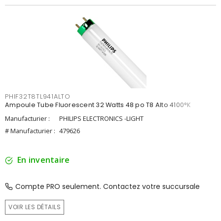
PHIF32T8TL941ALTO
Ampoule Tube Fluorescent 32 Watts 48 po T8 Alto 4100°K
Manufacturier :
PHILIPS ELECTRONICS -LIGHT
# Manufacturier :
479626
En inventaire
Compte PRO seulement. Contactez votre succursale
VOIR LES DÉTAILS