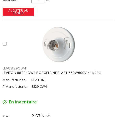
AJOUTER AU
PANIER
LEV8829CW4
LEVITON 8829-CW4 PORCELAINE PLAST 660W600V 4-1/2PO
Manufacturier :
LEVITON
# Manufacturier :
8829-CW4
En inventaire
2,57 $
Prix
/ ch