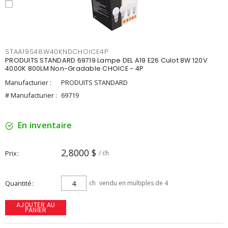
STAA19S48W40KNDCHOICE4P
PRODUITS STANDARD 69719 Lampe DEL A19 E26 Culot 8W 120V
4000K 800LM Non-Gradable CHOICE - 4P
Manufacturier :
PRODUITS STANDARD
# Manufacturier :
69719
En inventaire
2,8000 $
Prix
/ ch
Quantité
ch
vendu en multiples de 4
AJOUTER AU
PANIER