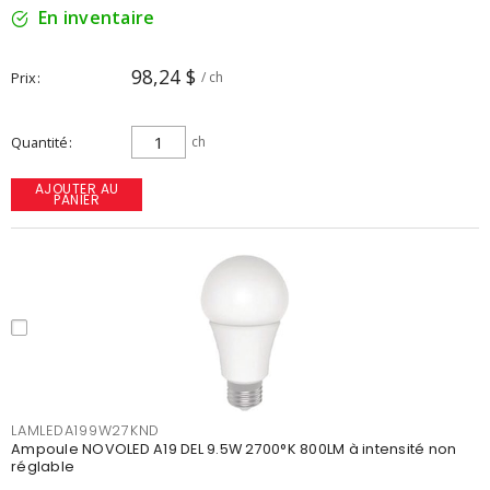
En inventaire
98,24 $
Prix
/ ch
Quantité
ch
AJOUTER AU
PANIER
LAMLEDA199W27KND
Ampoule NOVOLED A19 DEL 9.5W 2700°K 800LM à intensité non
réglable