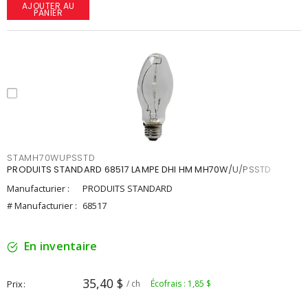
AJOUTER AU
PANIER
STAMH70WUPSSTD
PRODUITS STANDARD 68517 LAMPE DHI HM MH70W/U/PSSTD
Manufacturier :
PRODUITS STANDARD
# Manufacturier :
68517
En inventaire
35,40 $
Prix
/ ch
Écofrais : 1,85 $