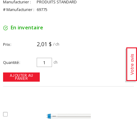
Manufacturier :
PRODUITS STANDARD
# Manufacturier :
69775
En inventaire
2,01 $
Prix
/ ch
Votre avis
Quantité
ch
AJOUTER AU
PANIER