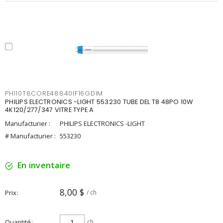
PHI10T8CORE48840IF16GDIM
PHILIPS ELECTRONICS -LIGHT 553230 TUBE DEL T8 48PO 10W
4K120/277/347 VITRE TYPE A
Manufacturier :
PHILIPS ELECTRONICS -LIGHT
# Manufacturier :
553230
En inventaire
8,00 $
Prix
/ ch
Quantité
ch