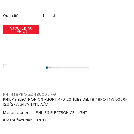
Quantité
ch
AJOUTER AU
PANIER
PHI14T8PROLED485000IFG
PHILIPS ELECTRONICS -LIGHT 470120 TUBE DEL T8 48PO 14W 5000K
120/277/347V TYPE A/C
Manufacturier :
PHILIPS ELECTRONICS -LIGHT
# Manufacturier :
470120