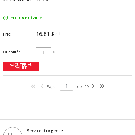
En inventaire
16,81 $
Prix
/ ch
Quantité
ch
AJOUTER AU
PANIER
Page
de
99
Service d'urgence