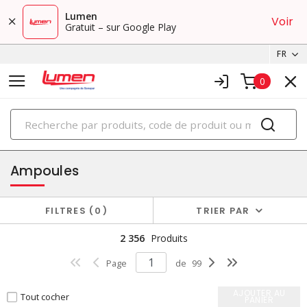
Lumen
Voir
Gratuit – sur Google Play
FR
0
PRODUITS
éclairage
Ampoules
FILTRES
0
TRIER PAR
2 356
Produits
Page
de
99
AJOUTER AU
Tout cocher
PANIER