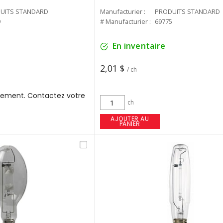
UITS STANDARD
Manufacturier :
PRODUITS STANDARD
9
# Manufacturier :
69775
En inventaire
2,01 $
/ ch
ement. Contactez votre
ch
AJOUTER AU
PANIER