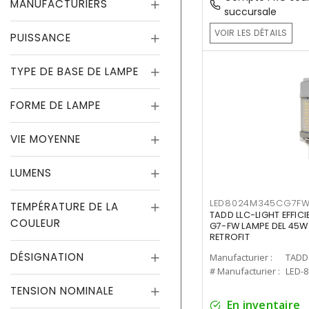
MANUFACTURIERS
succursale
VOIR LES DÉTAILS
PUISSANCE
TYPE DE BASE DE LAMPE
FORME DE LAMPE
VIE MOYENNE
LUMENS
LED8024M345CG7F
TEMPÉRATURE DE LA
TADD LLC-LIGHT EFFIC
COULEUR
G7-FW LAMPE DEL 45W
RETROFIT
DÉSIGNATION
Manufacturier :
TADD 
# Manufacturier :
LED-
TENSION NOMINALE
En inventaire