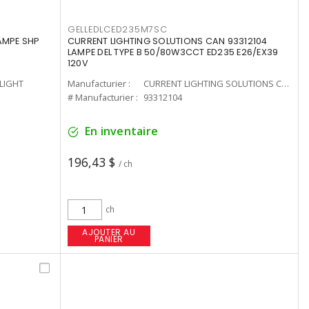
GELLEDLCED235M7SC
LAMPE SHP
CURRENT LIGHTING SOLUTIONS CAN 93312104
LAMPE DEL TYPE B 50/80W3CCT ED235 E26/EX39
120V
-LIGHT
Manufacturier :
CURRENT LIGHTING SOLUTIONS CAN
# Manufacturier :
93312104
En inventaire
196,43 $
/ ch
ch
AJOUTER AU
PANIER