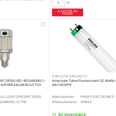
ch
AJOUTER AU
PANIER
W
PHIF32T8TL950ALTO
IENT DESIG LED-8024M345C-
Ampoule Tube Fluorescent 32 Watts 
 SUPERFLEXLUM BOUT FUT
Alto 5000°K
LLC-LIGHT EFFICIENT DESIG
Manufacturier :
PHILIPS ELECTRONICS 
8024M345C-G7-FW
# Manufacturier :
479634
En inventaire