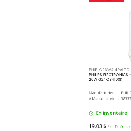
PHIPLC26W414PALTO
PHILIPS ELECTRONICS 
26W G24Q34100K
Manufacturier :
PHILI
# Manufacturier :
3833
En inventaire
19,03 $
/ ch
Écofrais :