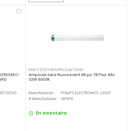
PHIF32T8TL850PLUSALTOHV
8029E345C-
Ampoule tube fluorescent 48 po T8 Plus Alto
LARD
32W 5000K
ENT DESIG
Manufacturier :
PHILIPS ELECTRONICS -LIGHT
# Manufacturier :
281816
En inventaire