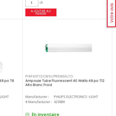
ch
Votre avis
AJOUTER AU
PANIER
PHIF40T12CWSUPREMEALTO
48 po T8
Ampoule Tube Fluorescent 40 Watts 48 po T12
Alto Blanc Froid
-LIGHT
Manufacturier :
PHILIPS ELECTRONICS -LIGHT
# Manufacturier :
423889
En inventaire