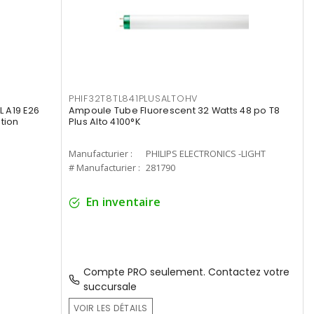
PHIF32T8TL841PLUSALTOHV
 A19 E26
Ampoule Tube Fluorescent 32 Watts 48 po T8
tion
Plus Alto 4100°K
Manufacturier :
PHILIPS ELECTRONICS -LIGHT
# Manufacturier :
281790
En inventaire
Compte PRO seulement. Contactez votre
succursale
VOIR LES DÉTAILS