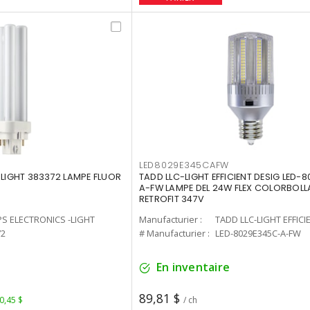
LED8029E345CAFW
-LIGHT 383372 LAMPE FLUOR
TADD LLC-LIGHT EFFICIENT DESIG LED-
A-FW LAMPE DEL 24W FLEX COLORBOL
RETROFIT 347V
PS ELECTRONICS -LIGHT
Manufacturier :
TADD LLC-LIGHT EFFICI
72
# Manufacturier :
LED-8029E345C-A-FW
En inventaire
89,81 $
 0,45 $
/ ch