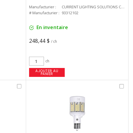
Manufacturier :
CURRENT LIGHTING SOLUTIONS CAN
# Manufacturier :
93312102
En inventaire
248,44 $
/ ch
ch
AJOUTER AU
PANIER