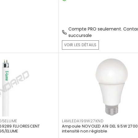
Compte PRO seulement. Contac
succursale
VOIR LES DÉTAILS
G5ELUME
LAMLEDA199W27KND
69289 FLUORESCENT
Ampoule NOVOLED A19 DEL 9.5W 2700
G5/ELUME
intensité non réglable