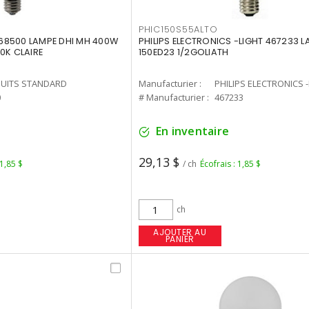
PHIC150S55ALTO
68500 LAMPE DHI MH 400W
PHILIPS ELECTRONICS -LIGHT 467233 
0K CLAIRE
150ED23 1/2GOLIATH
UITS STANDARD
Manufacturier :
PHILIPS ELECTRONICS 
0
# Manufacturier :
467233
En inventaire
29,13 $
 1,85 $
/ ch
Écofrais : 1,85 $
ch
AJOUTER AU
PANIER