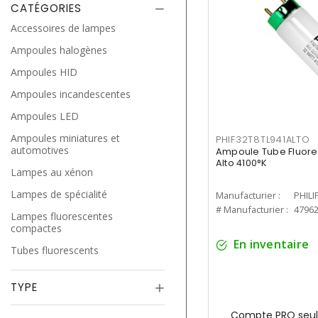
CATÉGORIES
Accessoires de lampes
Ampoules halogènes
Ampoules HID
Ampoules incandescentes
Ampoules LED
Ampoules miniatures et
PHIF32T8TL941ALTO
automotives
Ampoule Tube Fluores
Alto 4100°K
Lampes au xénon
Lampes de spécialité
Manufacturier :
PHILI
# Manufacturier :
4796
Lampes fluorescentes
compactes
En inventaire
Tubes fluorescents
TYPE
Compte PRO seul