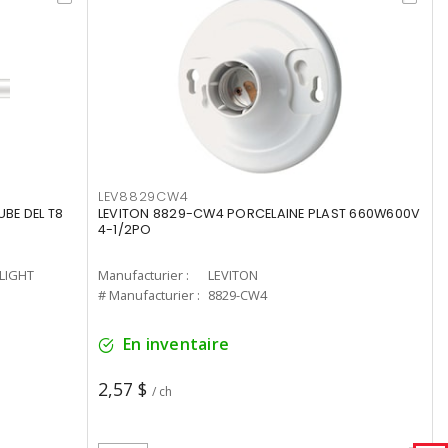
LEV8829CW4
UBE DEL T8
LEVITON 8829-CW4 PORCELAINE PLAST 660W600V
4-1/2PO
-LIGHT
Manufacturier :
LEVITON
# Manufacturier :
8829-CW4
En inventaire
2,57 $
/ ch