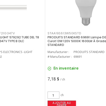
F21G347V
STAA19S613W50KSTD
-LIGHT 579292 TUBE DEL T8
PRODUITS STANDARD 69691 Lampe DEL
347V TYPE B DLC
Culot 13W 120V 5000K 1600LM À Grada
STANDARD
PS ELECTRONICS -LIGHT
Manufacturier :
PRODUITS STANDARD
92
# Manufacturier :
69691
En inventaire
7,18 $
/ ch
ch
AJOUTER AU
PANIER