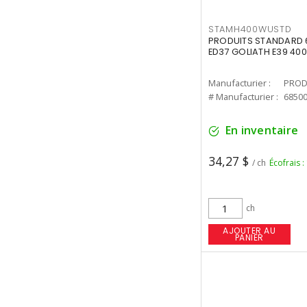
STAMH400WUSTD
PRODUITS STANDARD 
ED37 GOLIATH E39 400
Manufacturier :
PROD
# Manufacturier :
6850
En inventaire
34,27 $
/ ch
Écofrais :
ch
AJOUTER AU
PANIER