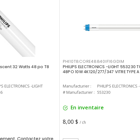
PHI10T8CORE48840IF16GDIM
cent 32 Watts 48 po T8
PHILIPS ELECTRONICS -LIGHT 553230 T
48PO 10W 4K120/277/347 VITRE TYPE A
PS ELECTRONICS -LIGHT
Manufacturier :
PHILIPS ELECTRONICS 
26
# Manufacturier :
553230
En inventaire
8,00 $
/ ch
ement. Contactez votre