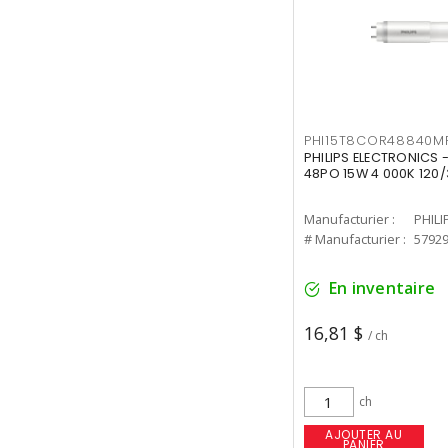
PHI15T8COR48840M
PHILIPS ELECTRONICS 
48PO 15W 4 000K 120/
Manufacturier :
PHILI
# Manufacturier :
5792
En inventaire
16,81 $
/ ch
ch
AJOUTER AU
PANIER