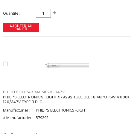
Quantité
ch
AJOUTER AU
PANIER
PHI15T8COR48840MF21G347V
PHILIPS ELECTRONICS -LIGHT 579292 TUBE DEL T8 48PO 15W 4 000K
120/347V TYPE B DLC
Manufacturier :
PHILIPS ELECTRONICS -LIGHT
# Manufacturier :
579292