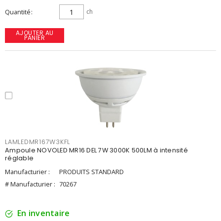
Quantité
ch
AJOUTER AU
PANIER
LAMLEDMR167W3KFL
Ampoule NOVOLED MR16 DEL 7W 3000K 500LM à intensité
réglable
Manufacturier :
PRODUITS STANDARD
# Manufacturier :
70267
En inventaire