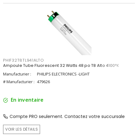
PHIF32T8TL941ALTO
Ampoule Tube Fluorescent 32 Watts 48 po T8 Alto 4100°K
Manufacturier :
PHILIPS ELECTRONICS -LIGHT
# Manufacturier :
479626
En inventaire
Compte PRO seulement. Contactez votre succursale
VOIR LES DÉTAILS