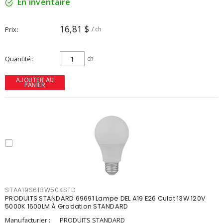
En inventaire
16,81 $
Prix
/ ch
Quantité
ch
AJOUTER AU
PANIER
STAA19S613W50KSTD
PRODUITS STANDARD 69691 Lampe DEL A19 E26 Culot 13W 120V
5000K 1600LM À Gradation STANDARD
Manufacturier :
PRODUITS STANDARD