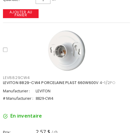
AJOUTER AU
PANIER
LEV8829CW4
LEVITON 8829-CW4 PORCELAINE PLAST 660W600V 4-1/2PO
Manufacturier :
LEVITON
# Manufacturier :
8829-CW4
En inventaire
2,57 $
Prix
/ ch