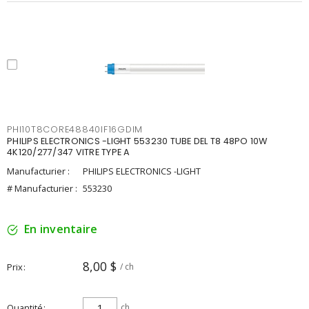
PHI10T8CORE48840IF16GDIM
PHILIPS ELECTRONICS -LIGHT 553230 TUBE DEL T8 48PO 10W
4K120/277/347 VITRE TYPE A
Manufacturier :
PHILIPS ELECTRONICS -LIGHT
# Manufacturier :
553230
En inventaire
8,00 $
Prix
/ ch
Quantité
ch