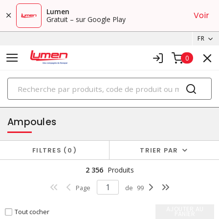
Lumen
Voir
Gratuit – sur Google Play
FR
0
PRODUITS
éclairage
Ampoules
FILTRES
0
TRIER PAR
2 356
Produits
Page
de
99
AJOUTER AU
Tout cocher
PANIER