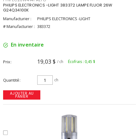
PHILIPS ELECTRONICS -LIGHT 383372 LAMPE FLUOR 26W
G24Q34100K
Manufacturier :
PHILIPS ELECTRONICS -LIGHT
# Manufacturier :
383372
En inventaire
19,03 $
Prix
/ ch
Écofrais : 0,45 $
Quantité
ch
AJOUTER AU
PANIER