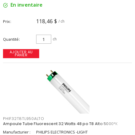
En inventaire
118,46 $
Prix
/ ch
Quantité
ch
AJOUTER AU
PANIER
PHIF32T8TL950ALTO
Ampoule Tube Fluorescent 32 Watts 48 po T8 Alto 5000°K
Manufacturier :
PHILIPS ELECTRONICS -LIGHT