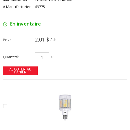
# Manufacturier :
69775
En inventaire
2,01 $
Prix
/ ch
Quantité
ch
AJOUTER AU
PANIER