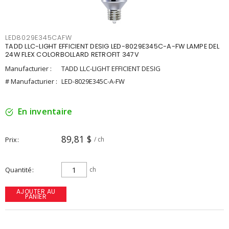
LED8029E345CAFW
TADD LLC-LIGHT EFFICIENT DESIG LED-8029E345C-A-FW LAMPE DEL
24W FLEX COLORBOLLARD RETROFIT 347V
Manufacturier :
TADD LLC-LIGHT EFFICIENT DESIG
# Manufacturier :
LED-8029E345C-A-FW
En inventaire
89,81 $
Prix
/ ch
Quantité
ch
AJOUTER AU
PANIER