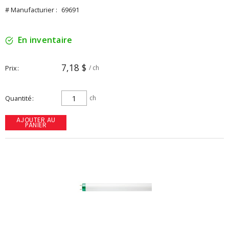
# Manufacturier :
69691
En inventaire
7,18 $
Prix
/ ch
Quantité
ch
AJOUTER AU
PANIER