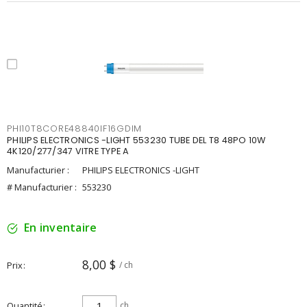
PHI10T8CORE48840IF16GDIM
PHILIPS ELECTRONICS -LIGHT 553230 TUBE DEL T8 48PO 10W
4K120/277/347 VITRE TYPE A
Manufacturier :
PHILIPS ELECTRONICS -LIGHT
# Manufacturier :
553230
En inventaire
8,00 $
Prix
/ ch
Quantité
ch