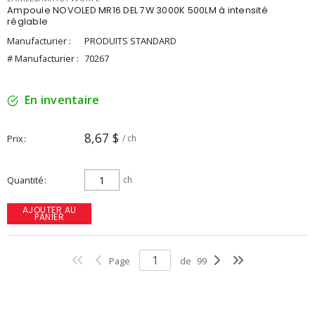
Ampoule NOVOLED MR16 DEL 7W 3000K 500LM à intensité
réglable
Manufacturier :
PRODUITS STANDARD
# Manufacturier :
70267
En inventaire
8,67 $
Prix
/ ch
Quantité
ch
AJOUTER AU
PANIER
Page
de
99