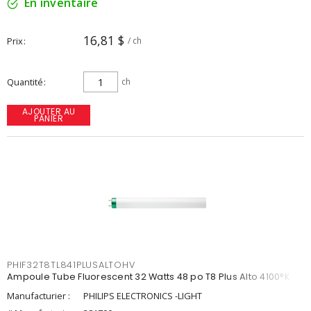
En inventaire
16,81 $
Prix
/ ch
Quantité
ch
AJOUTER AU
PANIER
PHIF32T8TL841PLUSALTOHV
Ampoule Tube Fluorescent 32 Watts 48 po T8 Plus Alto 4100°K
Manufacturier :
PHILIPS ELECTRONICS -LIGHT