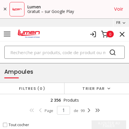
Lumen
Voir
Gratuit – sur Google Play
FR
0
PRODUITS
éclairage
Ampoules
FILTRES
0
TRIER PAR
2 356
Produits
Page
de
99
AJOUTER AU
Tout cocher
PANIER