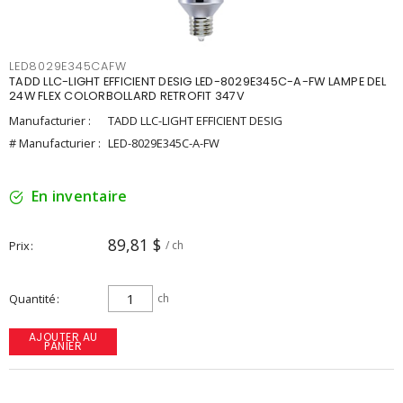
LED8029E345CAFW
TADD LLC-LIGHT EFFICIENT DESIG LED-8029E345C-A-FW LAMPE DEL
24W FLEX COLORBOLLARD RETROFIT 347V
Manufacturier :
TADD LLC-LIGHT EFFICIENT DESIG
# Manufacturier :
LED-8029E345C-A-FW
En inventaire
89,81 $
Prix
/ ch
Quantité
ch
AJOUTER AU
PANIER