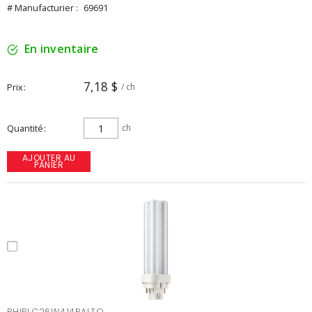
# Manufacturier :
69691
En inventaire
7,18 $
Prix
/ ch
Quantité
ch
AJOUTER AU
PANIER
PHIPLC26W414PALTO