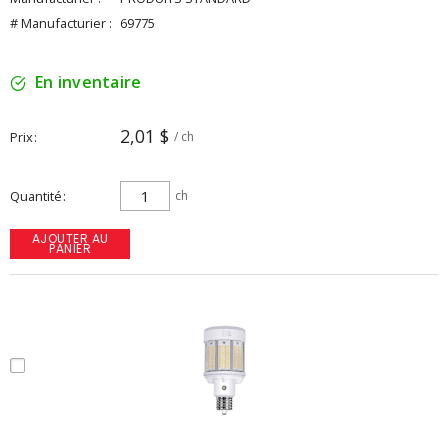
# Manufacturier :
69775
En inventaire
2,01 $
Prix
/ ch
Quantité
ch
AJOUTER AU
PANIER