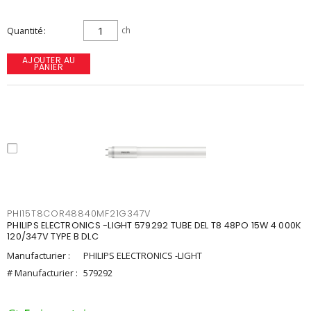
Quantité
ch
AJOUTER AU
PANIER
PHI15T8COR48840MF21G347V
PHILIPS ELECTRONICS -LIGHT 579292 TUBE DEL T8 48PO 15W 4 000K
120/347V TYPE B DLC
Manufacturier :
PHILIPS ELECTRONICS -LIGHT
# Manufacturier :
579292