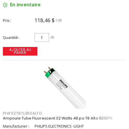
En inventaire
118,46 $
Prix
/ ch
Quantité
ch
AJOUTER AU
PANIER
PHIF32T8TL950ALTO
Ampoule Tube Fluorescent 32 Watts 48 po T8 Alto 5000°K
Manufacturier :
PHILIPS ELECTRONICS -LIGHT