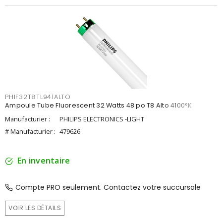
PHIF32T8TL941ALTO
Ampoule Tube Fluorescent 32 Watts 48 po T8 Alto 4100°K
Manufacturier :
PHILIPS ELECTRONICS -LIGHT
# Manufacturier :
479626
En inventaire
Compte PRO seulement. Contactez votre succursale
VOIR LES DÉTAILS