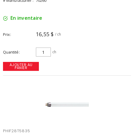
# Manufacturier :
70260
En inventaire
16,55 $
Prix
/ ch
Quantité
ch
AJOUTER AU
PANIER
PHIF28T5835