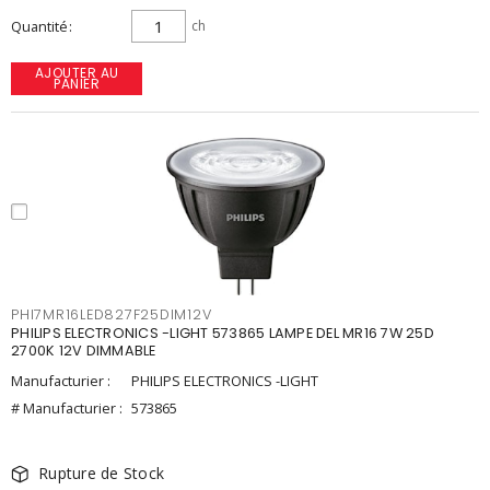
Quantité
ch
AJOUTER AU
PANIER
PHI7MR16LED827F25DIM12V
PHILIPS ELECTRONICS -LIGHT 573865 LAMPE DEL MR16 7W 25D
2700K 12V DIMMABLE
Manufacturier :
PHILIPS ELECTRONICS -LIGHT
# Manufacturier :
573865
Rupture de Stock