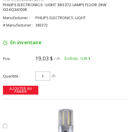
PHILIPS ELECTRONICS -LIGHT 383372 LAMPE FLUOR 26W
G24Q34100K
Manufacturier :
PHILIPS ELECTRONICS -LIGHT
# Manufacturier :
383372
En inventaire
19,03 $
Prix
/ ch
Écofrais : 0,45 $
Quantité
ch
AJOUTER AU
PANIER