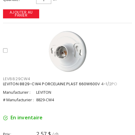
AJOUTER AU
PANIER
LEV8829CW4
LEVITON 8829-CW4 PORCELAINE PLAST 660W600V 4-1/2PO
Manufacturier :
LEVITON
# Manufacturier :
8829-CW4
En inventaire
2,57 $
Prix
/ ch