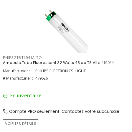
PHIF32T8TL941ALTO
Ampoule Tube Fluorescent 32 Watts 48 po T8 Alto 4100°K
Manufacturier :
PHILIPS ELECTRONICS -LIGHT
# Manufacturier :
479626
En inventaire
Compte PRO seulement. Contactez votre succursale
VOIR LES DÉTAILS