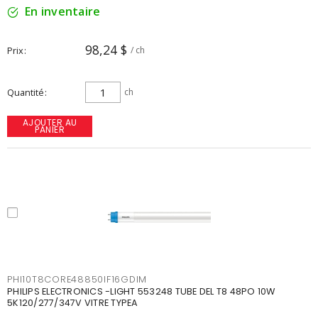
En inventaire
98,24 $
Prix
/ ch
Quantité
ch
AJOUTER AU
PANIER
PHI10T8CORE48850IF16GDIM
PHILIPS ELECTRONICS -LIGHT 553248 TUBE DEL T8 48PO 10W
5K120/277/347V VITRE TYPEA