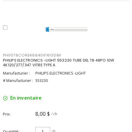
PHI10T8CORE48840IF16GDIM
PHILIPS ELECTRONICS -LIGHT 553230 TUBE DEL T8 48PO 10W
4K120/277/347 VITRE TYPE A
Manufacturier :
PHILIPS ELECTRONICS -LIGHT
# Manufacturier :
553230
En inventaire
8,00 $
Prix
/ ch
Quantité
ch