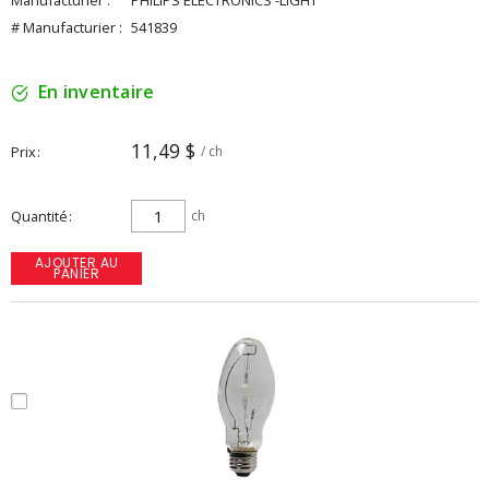
Manufacturier :
PHILIPS ELECTRONICS -LIGHT
# Manufacturier :
541839
En inventaire
11,49 $
Prix
/ ch
Quantité
ch
AJOUTER AU
PANIER