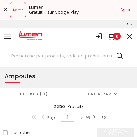
Lumen
Voir
Gratuit – sur Google Play
FR
0
PRODUITS
éclairage
Ampoules
FILTRES
0
TRIER PAR
2 356
Produits
Page
de
99
AJOUTER AU
Tout cocher
PANIER