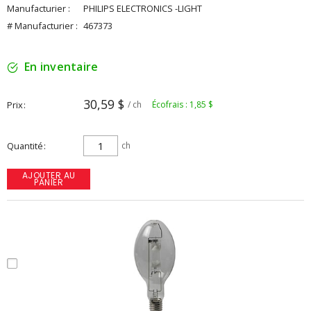
Manufacturier :
PHILIPS ELECTRONICS -LIGHT
# Manufacturier :
467373
En inventaire
30,59 $
Prix
/ ch
Écofrais : 1,85 $
Quantité
ch
AJOUTER AU
PANIER