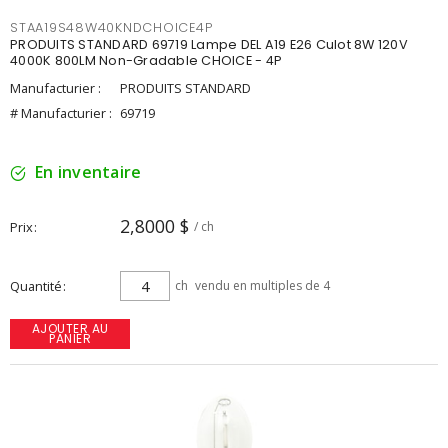
STAA19S48W40KNDCHOICE4P
PRODUITS STANDARD 69719 Lampe DEL A19 E26 Culot 8W 120V
4000K 800LM Non-Gradable CHOICE - 4P
Manufacturier :
PRODUITS STANDARD
# Manufacturier :
69719
En inventaire
2,8000 $
Prix
/ ch
Quantité
ch
vendu en multiples de 4
AJOUTER AU
PANIER