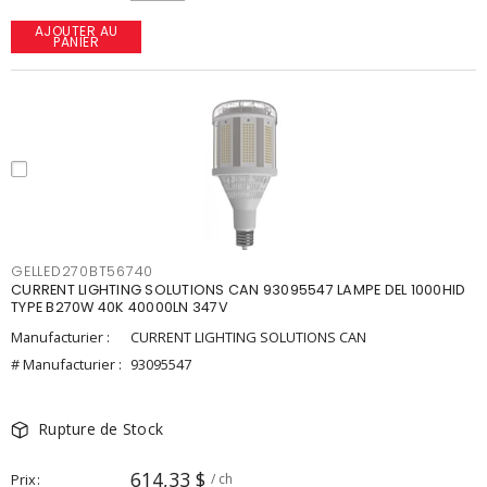
AJOUTER AU
PANIER
GELLED270BT56740
CURRENT LIGHTING SOLUTIONS CAN 93095547 LAMPE DEL 1000HID
TYPE B270W 40K 40000LN 347V
Manufacturier :
CURRENT LIGHTING SOLUTIONS CAN
# Manufacturier :
93095547
Rupture de Stock
614,33 $
Prix
/ ch