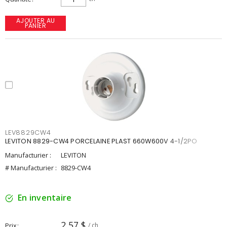
AJOUTER AU
PANIER
LEV8829CW4
LEVITON 8829-CW4 PORCELAINE PLAST 660W600V 4-1/2PO
Manufacturier :
LEVITON
# Manufacturier :
8829-CW4
En inventaire
2,57 $
Prix
/ ch