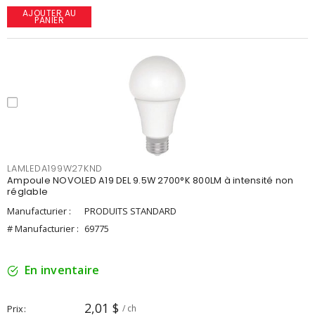
AJOUTER AU
PANIER
LAMLEDA199W27KND
Ampoule NOVOLED A19 DEL 9.5W 2700°K 800LM à intensité non
réglable
Manufacturier :
PRODUITS STANDARD
# Manufacturier :
69775
En inventaire
2,01 $
Prix
/ ch