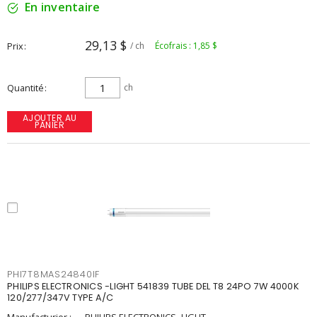
En inventaire
29,13 $
Prix
/ ch
Écofrais : 1,85 $
Quantité
ch
AJOUTER AU
PANIER
PHI7T8MAS24840IF
PHILIPS ELECTRONICS -LIGHT 541839 TUBE DEL T8 24PO 7W 4000K
120/277/347V TYPE A/C