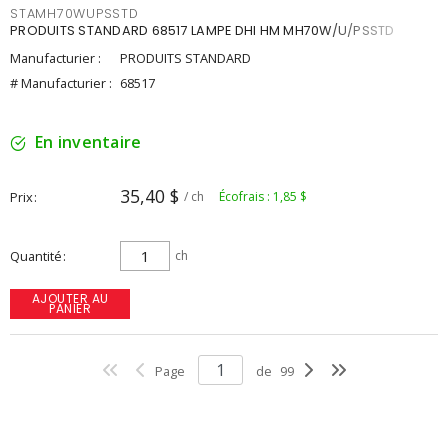
STAMH70WUPSSTD
PRODUITS STANDARD 68517 LAMPE DHI HM MH70W/U/PSSTD
Manufacturier :
PRODUITS STANDARD
# Manufacturier :
68517
En inventaire
35,40 $
Prix
/ ch
Écofrais : 1,85 $
Quantité
ch
AJOUTER AU
PANIER
Page
de
99