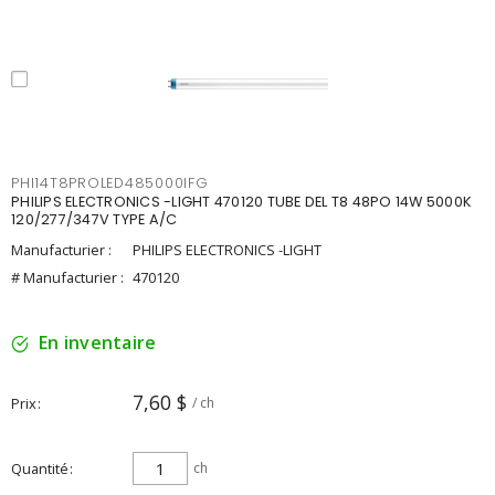
PHI14T8PROLED485000IFG
PHILIPS ELECTRONICS -LIGHT 470120 TUBE DEL T8 48PO 14W 5000K
120/277/347V TYPE A/C
Manufacturier :
PHILIPS ELECTRONICS -LIGHT
# Manufacturier :
470120
En inventaire
7,60 $
Prix
/ ch
Quantité
ch