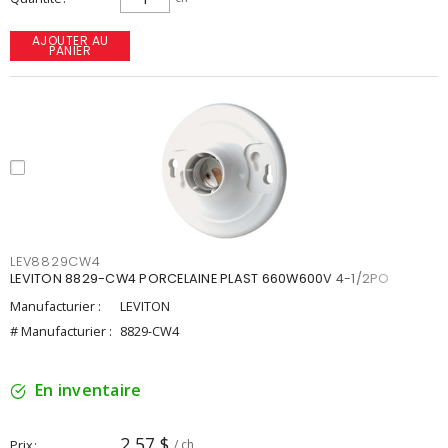
AJOUTER AU
PANIER
LEV8829CW4
LEVITON 8829-CW4 PORCELAINE PLAST 660W600V 4-1/2PO
Manufacturier :
LEVITON
# Manufacturier :
8829-CW4
En inventaire
2,57 $
Prix
/ ch