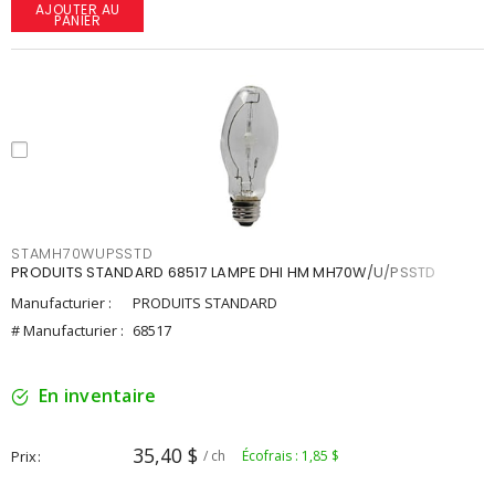
AJOUTER AU
PANIER
STAMH70WUPSSTD
PRODUITS STANDARD 68517 LAMPE DHI HM MH70W/U/PSSTD
Manufacturier :
PRODUITS STANDARD
# Manufacturier :
68517
En inventaire
35,40 $
Prix
/ ch
Écofrais : 1,85 $