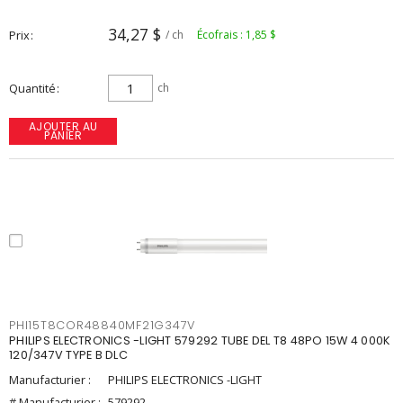
34,27 $
Prix
/ ch
Écofrais : 1,85 $
Quantité
ch
AJOUTER AU
PANIER
PHI15T8COR48840MF21G347V
PHILIPS ELECTRONICS -LIGHT 579292 TUBE DEL T8 48PO 15W 4 000K
120/347V TYPE B DLC
Manufacturier :
PHILIPS ELECTRONICS -LIGHT
# Manufacturier :
579292