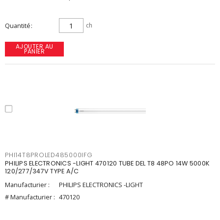
Quantité
ch
AJOUTER AU
PANIER
PHI14T8PROLED485000IFG
PHILIPS ELECTRONICS -LIGHT 470120 TUBE DEL T8 48PO 14W 5000K
120/277/347V TYPE A/C
Manufacturier :
PHILIPS ELECTRONICS -LIGHT
# Manufacturier :
470120