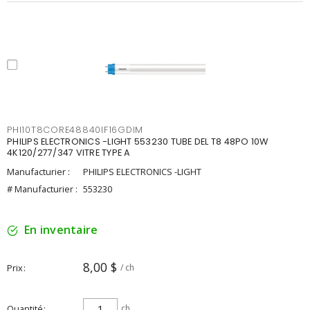
PHI10T8CORE48840IF16GDIM
PHILIPS ELECTRONICS -LIGHT 553230 TUBE DEL T8 48PO 10W
4K120/277/347 VITRE TYPE A
Manufacturier :
PHILIPS ELECTRONICS -LIGHT
# Manufacturier :
553230
En inventaire
8,00 $
Prix
/ ch
Quantité
ch