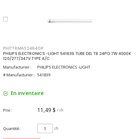
PHI7T8MAS24840IF
PHILIPS ELECTRONICS -LIGHT 541839 TUBE DEL T8 24PO 7W 4000K
120/277/347V TYPE A/C
Manufacturier :
PHILIPS ELECTRONICS -LIGHT
# Manufacturier :
541839
En inventaire
11,49 $
Prix
/ ch
Quantité
ch