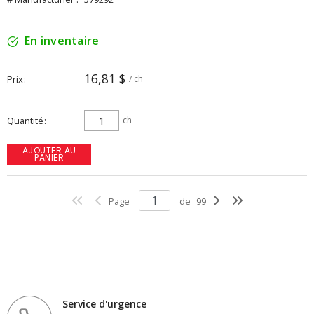
En inventaire
16,81 $
Prix
/ ch
Quantité
ch
AJOUTER AU
PANIER
Page
de
99
Service d'urgence