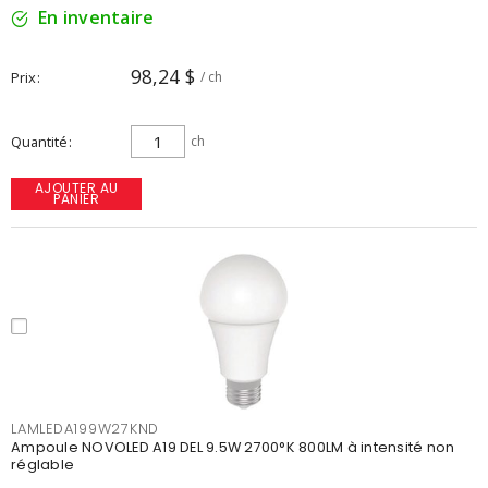
En inventaire
98,24 $
Prix
/ ch
Quantité
ch
AJOUTER AU
PANIER
LAMLEDA199W27KND
Ampoule NOVOLED A19 DEL 9.5W 2700°K 800LM à intensité non
réglable