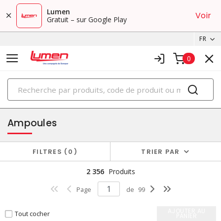
Lumen
Voir
Gratuit – sur Google Play
FR
0
PRODUITS
éclairage
Ampoules
FILTRES
0
TRIER PAR
2 356
Produits
Page
de
99
AJOUTER AU
Tout cocher
PANIER