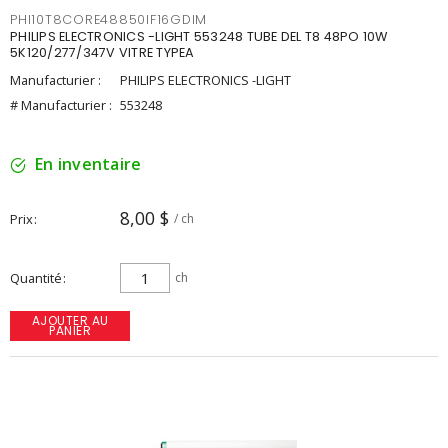
PHI10T8CORE48850IF16GDIM
PHILIPS ELECTRONICS -LIGHT 553248 TUBE DEL T8 48PO 10W
5K120/277/347V VITRE TYPEA
Manufacturier :
PHILIPS ELECTRONICS -LIGHT
# Manufacturier :
553248
En inventaire
8,00 $
Prix
/ ch
Quantité
ch
AJOUTER AU
PANIER