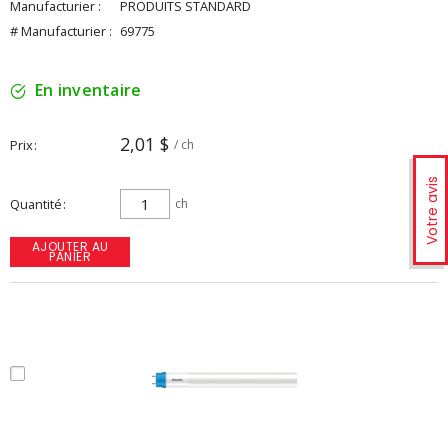
Manufacturier :
PRODUITS STANDARD
# Manufacturier :
69775
En inventaire
2,01 $
Prix
/ ch
Votre avis
Quantité
ch
AJOUTER AU
PANIER