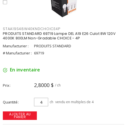
STAA19S48W40KNDCHOICE4P
PRODUITS STANDARD 69719 Lampe DEL A19 E26 Culot 8W 120V
4000K 800LM Non-Gradable CHOICE - 4P
Manufacturier :
PRODUITS STANDARD
# Manufacturier :
69719
En inventaire
2,8000 $
Prix
/ ch
Quantité
ch
vendu en multiples de 4
AJOUTER AU
PANIER