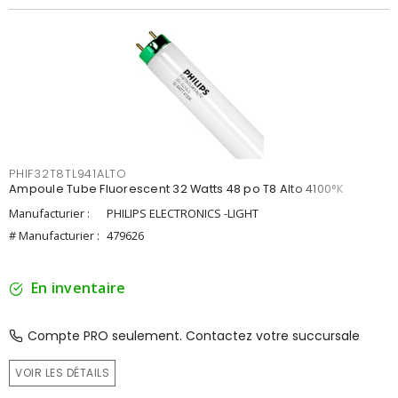
PHIF32T8TL941ALTO
Ampoule Tube Fluorescent 32 Watts 48 po T8 Alto 4100°K
Manufacturier :
PHILIPS ELECTRONICS -LIGHT
# Manufacturier :
479626
En inventaire
Compte PRO seulement. Contactez votre succursale
VOIR LES DÉTAILS