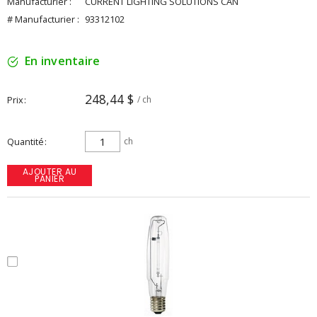
Manufacturier :
CURRENT LIGHTING SOLUTIONS CAN
# Manufacturier :
93312102
En inventaire
248,44 $
Prix
/ ch
Quantité
ch
AJOUTER AU
PANIER