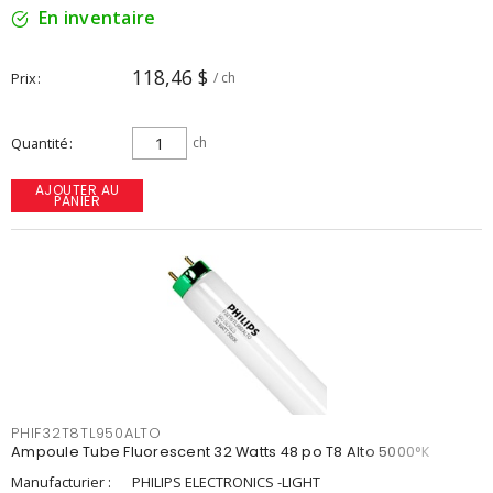
En inventaire
118,46 $
Prix
/ ch
Quantité
ch
AJOUTER AU
PANIER
PHIF32T8TL950ALTO
Ampoule Tube Fluorescent 32 Watts 48 po T8 Alto 5000°K
Manufacturier :
PHILIPS ELECTRONICS -LIGHT