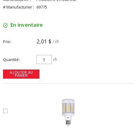
# Manufacturier :
69775
En inventaire
2,01 $
Prix
/ ch
Quantité
ch
AJOUTER AU
PANIER