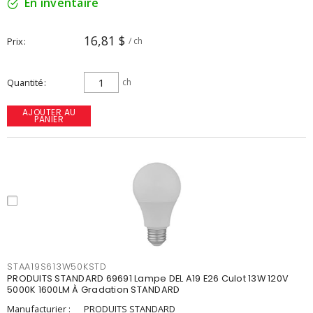
En inventaire
16,81 $
Prix
/ ch
Quantité
ch
AJOUTER AU
PANIER
STAA19S613W50KSTD
PRODUITS STANDARD 69691 Lampe DEL A19 E26 Culot 13W 120V
5000K 1600LM À Gradation STANDARD
Manufacturier :
PRODUITS STANDARD