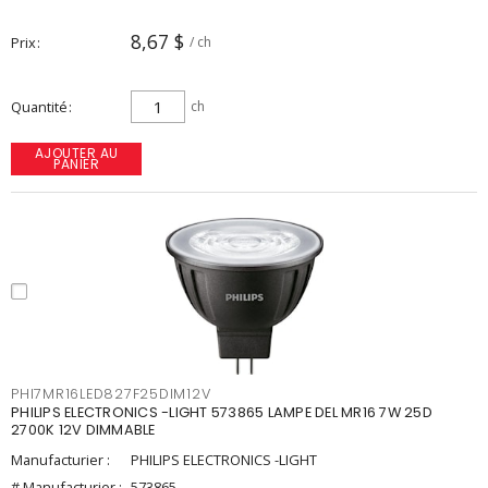
8,67 $
Prix
/ ch
Quantité
ch
AJOUTER AU
PANIER
PHI7MR16LED827F25DIM12V
PHILIPS ELECTRONICS -LIGHT 573865 LAMPE DEL MR16 7W 25D
2700K 12V DIMMABLE
Manufacturier :
PHILIPS ELECTRONICS -LIGHT
# Manufacturier :
573865