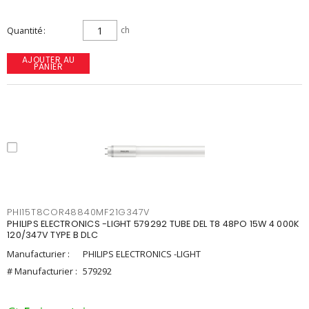
Quantité
ch
AJOUTER AU
PANIER
PHI15T8COR48840MF21G347V
PHILIPS ELECTRONICS -LIGHT 579292 TUBE DEL T8 48PO 15W 4 000K
120/347V TYPE B DLC
Manufacturier :
PHILIPS ELECTRONICS -LIGHT
# Manufacturier :
579292