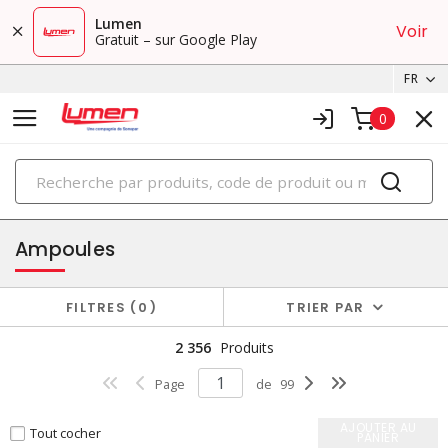
Lumen
Voir
Gratuit – sur Google Play
FR
0
PRODUITS
éclairage
Ampoules
FILTRES
0
TRIER PAR
2 356
Produits
Page
de
99
AJOUTER AU
Tout cocher
PANIER