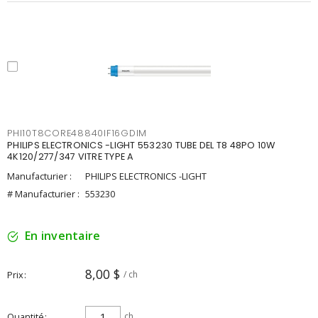
PHI10T8CORE48840IF16GDIM
PHILIPS ELECTRONICS -LIGHT 553230 TUBE DEL T8 48PO 10W
4K120/277/347 VITRE TYPE A
Manufacturier :
PHILIPS ELECTRONICS -LIGHT
# Manufacturier :
553230
En inventaire
8,00 $
Prix
/ ch
Quantité
ch