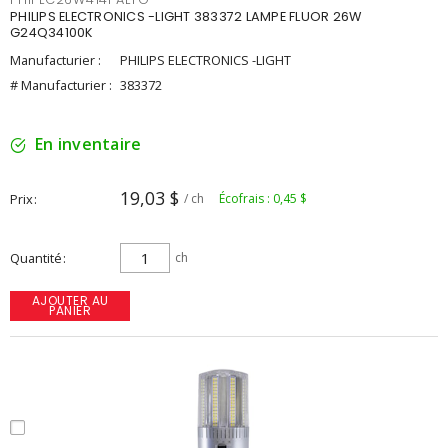
PHILIPS ELECTRONICS -LIGHT 383372 LAMPE FLUOR 26W
G24Q34100K
Manufacturier :
PHILIPS ELECTRONICS -LIGHT
# Manufacturier :
383372
En inventaire
19,03 $
Prix
/ ch
Écofrais : 0,45 $
Quantité
ch
AJOUTER AU
PANIER