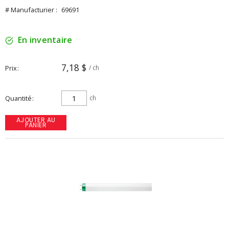
# Manufacturier :
69691
En inventaire
7,18 $
Prix
/ ch
Quantité
ch
AJOUTER AU
PANIER