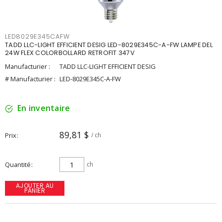
LED8029E345CAFW
TADD LLC-LIGHT EFFICIENT DESIG LED-8029E345C-A-FW LAMPE DEL
24W FLEX COLORBOLLARD RETROFIT 347V
Manufacturier :
TADD LLC-LIGHT EFFICIENT DESIG
# Manufacturier :
LED-8029E345C-A-FW
En inventaire
89,81 $
Prix
/ ch
Quantité
ch
AJOUTER AU
PANIER