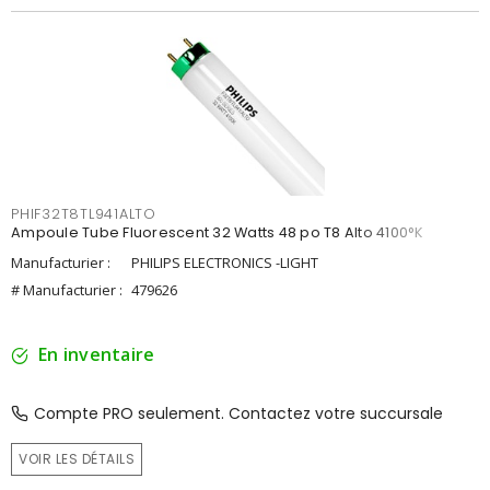
PHIF32T8TL941ALTO
Ampoule Tube Fluorescent 32 Watts 48 po T8 Alto 4100°K
Manufacturier :
PHILIPS ELECTRONICS -LIGHT
# Manufacturier :
479626
En inventaire
Compte PRO seulement. Contactez votre succursale
VOIR LES DÉTAILS