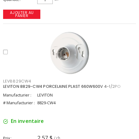
AJOUTER AU
PANIER
LEV8829CW4
LEVITON 8829-CW4 PORCELAINE PLAST 660W600V 4-1/2PO
Manufacturier :
LEVITON
# Manufacturier :
8829-CW4
En inventaire
2,57 $
Prix
/ ch