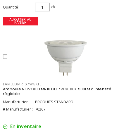
Quantité
ch
AJOUTER AU
PANIER
LAMLEDMR167W3KFL
Ampoule NOVOLED MR16 DEL 7W 3000K 500LM à intensité
réglable
Manufacturier :
PRODUITS STANDARD
# Manufacturier :
70267
En inventaire