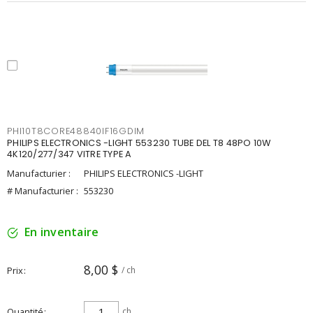
PHI10T8CORE48840IF16GDIM
PHILIPS ELECTRONICS -LIGHT 553230 TUBE DEL T8 48PO 10W
4K120/277/347 VITRE TYPE A
Manufacturier :
PHILIPS ELECTRONICS -LIGHT
# Manufacturier :
553230
En inventaire
8,00 $
Prix
/ ch
Quantité
ch