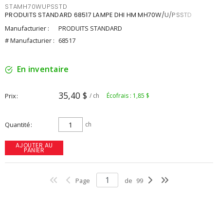
STAMH70WUPSSTD
PRODUITS STANDARD 68517 LAMPE DHI HM MH70W/U/PSSTD
Manufacturier :
PRODUITS STANDARD
# Manufacturier :
68517
En inventaire
35,40 $
Prix
/ ch
Écofrais : 1,85 $
Quantité
ch
AJOUTER AU
PANIER
Page
de
99