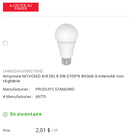
AJOUTER AU
PANIER
LAMLEDA199W27KND
Ampoule NOVOLED A19 DEL 9.5W 2700°K 800LM à intensité non
réglable
Manufacturier :
PRODUITS STANDARD
# Manufacturier :
69775
En inventaire
2,01 $
Prix
/ ch