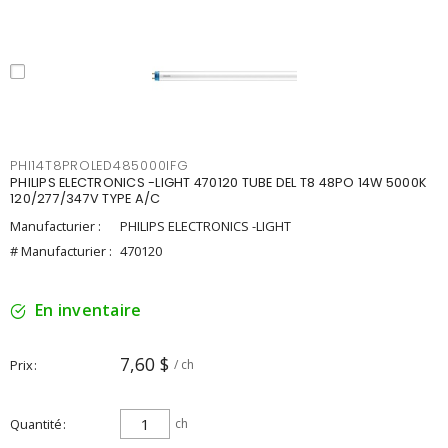
PHI14T8PROLED485000IFG
PHILIPS ELECTRONICS -LIGHT 470120 TUBE DEL T8 48PO 14W 5000K
120/277/347V TYPE A/C
Manufacturier :
PHILIPS ELECTRONICS -LIGHT
# Manufacturier :
470120
En inventaire
7,60 $
Prix
/ ch
Quantité
ch