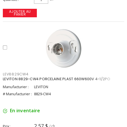
AJOUTER AU
PANIER
LEV8829CW4
LEVITON 8829-CW4 PORCELAINE PLAST 660W600V 4-1/2PO
Manufacturier :
LEVITON
# Manufacturier :
8829-CW4
En inventaire
2,57 $
Prix
/ ch