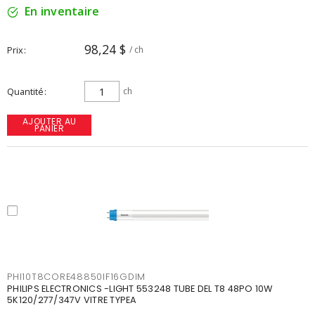
En inventaire
98,24 $
Prix
/ ch
Quantité
ch
AJOUTER AU
PANIER
PHI10T8CORE48850IF16GDIM
PHILIPS ELECTRONICS -LIGHT 553248 TUBE DEL T8 48PO 10W
5K120/277/347V VITRE TYPEA