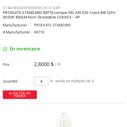
STAA19S48W40KNDCHOICE4P
PRODUITS STANDARD 69719 Lampe DEL A19 E26 Culot 8W 120V
4000K 800LM Non-Gradable CHOICE - 4P
Manufacturier :
PRODUITS STANDARD
# Manufacturier :
69719
En inventaire
2,8000 $
Prix
/ ch
Quantité
ch
vendu en multiples de 4
AJOUTER AU
PANIER