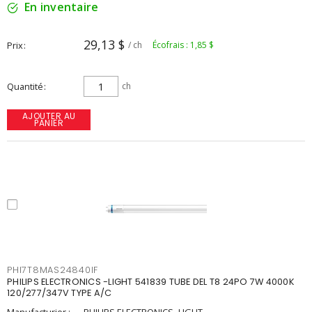
En inventaire
29,13 $
Prix
/ ch
Écofrais : 1,85 $
Quantité
ch
AJOUTER AU
PANIER
PHI7T8MAS24840IF
PHILIPS ELECTRONICS -LIGHT 541839 TUBE DEL T8 24PO 7W 4000K
120/277/347V TYPE A/C