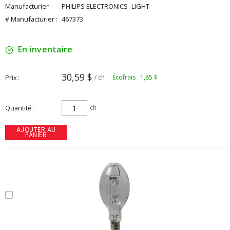
Manufacturier :
PHILIPS ELECTRONICS -LIGHT
# Manufacturier :
467373
En inventaire
30,59 $
Prix
/ ch
Écofrais : 1,85 $
Quantité
ch
AJOUTER AU
PANIER