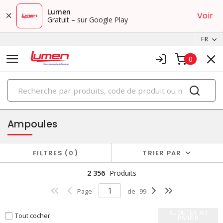
Lumen
Voir
Gratuit – sur Google Play
FR
0
PRODUITS
éclairage
Ampoules
FILTRES
0
TRIER PAR
2 356
Produits
Page
de
99
AJOUTER AU
Tout cocher
PANIER