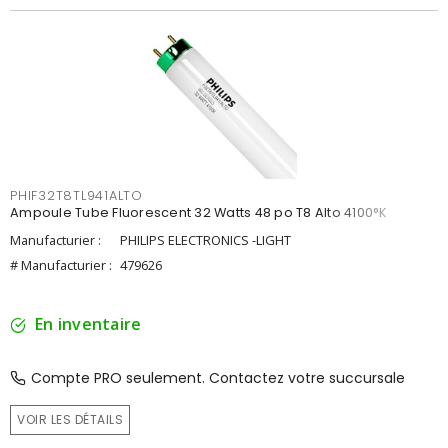
PHIF32T8TL941ALTO
Ampoule Tube Fluorescent 32 Watts 48 po T8 Alto 4100°K
Manufacturier :
PHILIPS ELECTRONICS -LIGHT
# Manufacturier :
479626
En inventaire
Compte PRO seulement. Contactez votre succursale
VOIR LES DÉTAILS