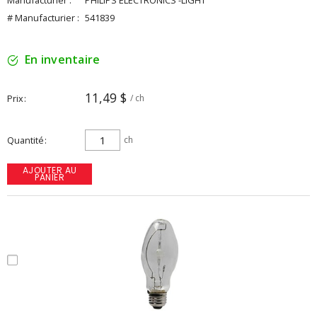
Manufacturier :
PHILIPS ELECTRONICS -LIGHT
# Manufacturier :
541839
En inventaire
11,49 $
Prix
/ ch
Quantité
ch
AJOUTER AU
PANIER