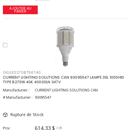
AJOUTER AU
PANIER
GELLED270BT56740
CURRENT LIGHTING SOLUTIONS CAN 93095547 LAMPE DEL 1000HID
TYPE B270W 40K 40000LN 347V
Manufacturier :
CURRENT LIGHTING SOLUTIONS CAN
# Manufacturier :
93095547
Rupture de Stock
614,33 $
Prix
/ ch