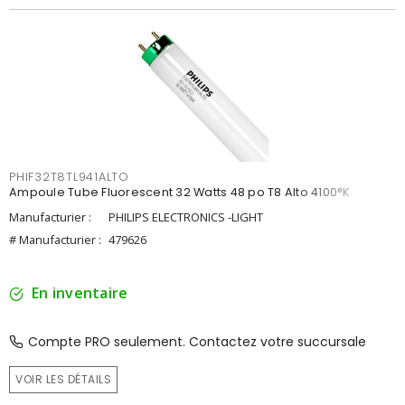
PHIF32T8TL941ALTO
Ampoule Tube Fluorescent 32 Watts 48 po T8 Alto 4100°K
Manufacturier :
PHILIPS ELECTRONICS -LIGHT
# Manufacturier :
479626
En inventaire
Compte PRO seulement. Contactez votre succursale
VOIR LES DÉTAILS