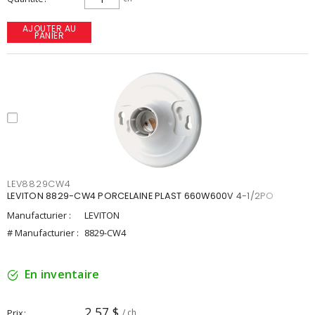
AJOUTER AU
PANIER
LEV8829CW4
LEVITON 8829-CW4 PORCELAINE PLAST 660W600V 4-1/2PO
Manufacturier :
LEVITON
# Manufacturier :
8829-CW4
En inventaire
2,57 $
Prix
/ ch