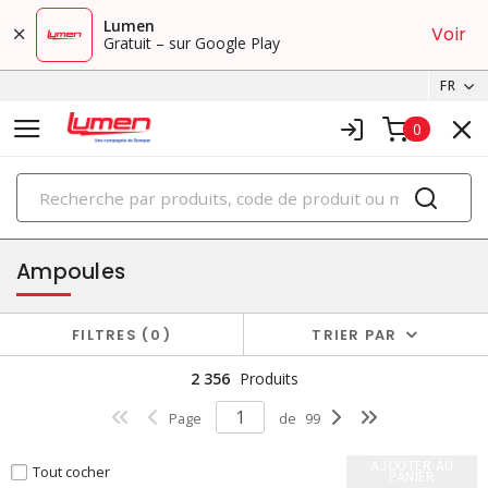
Lumen
Voir
Gratuit – sur Google Play
FR
0
PRODUITS
éclairage
Ampoules
FILTRES
0
TRIER PAR
2 356
Produits
Page
de
99
AJOUTER AU
Tout cocher
PANIER