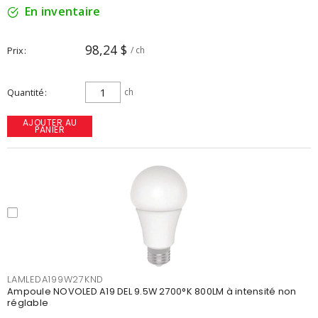
En inventaire
98,24 $
Prix
/ ch
Quantité
ch
AJOUTER AU
PANIER
LAMLEDA199W27KND
Ampoule NOVOLED A19 DEL 9.5W 2700°K 800LM à intensité non
réglable