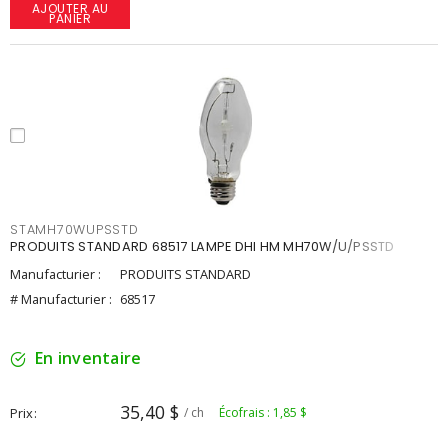
AJOUTER AU
PANIER
STAMH70WUPSSTD
PRODUITS STANDARD 68517 LAMPE DHI HM MH70W/U/PSSTD
Manufacturier :
PRODUITS STANDARD
# Manufacturier :
68517
En inventaire
35,40 $
Prix
/ ch
Écofrais : 1,85 $