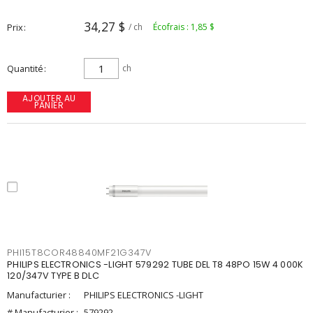
34,27 $
Prix
/ ch
Écofrais : 1,85 $
Quantité
ch
AJOUTER AU
PANIER
PHI15T8COR48840MF21G347V
PHILIPS ELECTRONICS -LIGHT 579292 TUBE DEL T8 48PO 15W 4 000K
120/347V TYPE B DLC
Manufacturier :
PHILIPS ELECTRONICS -LIGHT
# Manufacturier :
579292