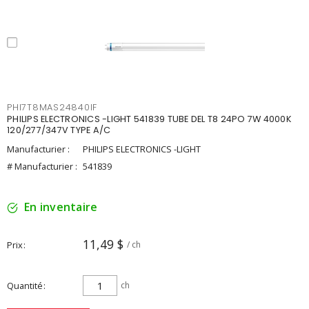
PHI7T8MAS24840IF
PHILIPS ELECTRONICS -LIGHT 541839 TUBE DEL T8 24PO 7W 4000K
120/277/347V TYPE A/C
Manufacturier :
PHILIPS ELECTRONICS -LIGHT
# Manufacturier :
541839
En inventaire
11,49 $
Prix
/ ch
Quantité
ch