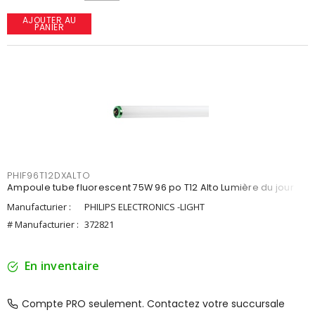
AJOUTER AU
PANIER
PHIF96T12DXALTO
Ampoule tube fluorescent 75W 96 po T12 Alto Lumière du jour
Manufacturier :
PHILIPS ELECTRONICS -LIGHT
# Manufacturier :
372821
En inventaire
Compte PRO seulement. Contactez votre succursale