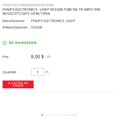
PHI10T8CORE48850IF16GDIM
PHILIPS ELECTRONICS -LIGHT 553248 TUBE DEL T8 48PO 10W
5K120/277/347V VITRE TYPEA
Manufacturier :
PHILIPS ELECTRONICS -LIGHT
# Manufacturier :
553248
En inventaire
8,00 $
Prix
/ ch
Quantité
ch
AJOUTER AU
PANIER