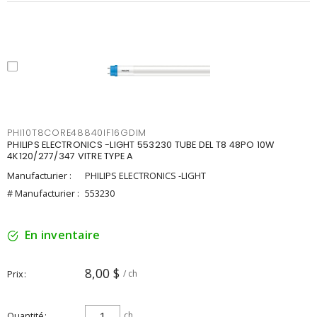
PHI10T8CORE48840IF16GDIM
PHILIPS ELECTRONICS -LIGHT 553230 TUBE DEL T8 48PO 10W
4K120/277/347 VITRE TYPE A
Manufacturier :
PHILIPS ELECTRONICS -LIGHT
# Manufacturier :
553230
En inventaire
8,00 $
Prix
/ ch
Quantité
ch