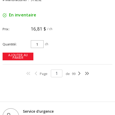
En inventaire
16,81 $
Prix
/ ch
Quantité
ch
AJOUTER AU
PANIER
Page
de
99
Service d'urgence