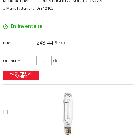
Manufacturier :
CURRENT LIGHTING SOLUTIONS CAN
# Manufacturier :
93312102
En inventaire
248,44 $
Prix
/ ch
Quantité
ch
AJOUTER AU
PANIER