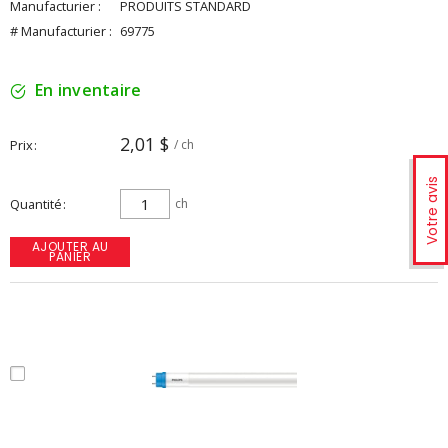
Manufacturier :
PRODUITS STANDARD
# Manufacturier :
69775
En inventaire
2,01 $
Prix
/ ch
Votre avis
Quantité
ch
AJOUTER AU
PANIER