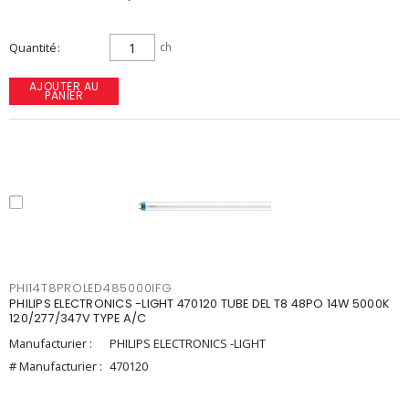
Quantité
ch
AJOUTER AU
PANIER
PHI14T8PROLED485000IFG
PHILIPS ELECTRONICS -LIGHT 470120 TUBE DEL T8 48PO 14W 5000K
120/277/347V TYPE A/C
Manufacturier :
PHILIPS ELECTRONICS -LIGHT
# Manufacturier :
470120