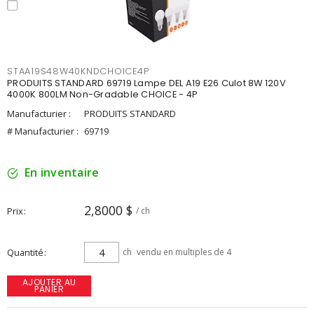
STAA19S48W40KNDCHOICE4P
PRODUITS STANDARD 69719 Lampe DEL A19 E26 Culot 8W 120V
4000K 800LM Non-Gradable CHOICE - 4P
Manufacturier :
PRODUITS STANDARD
# Manufacturier :
69719
En inventaire
2,8000 $
Prix
/ ch
Quantité
ch
vendu en multiples de 4
AJOUTER AU
PANIER