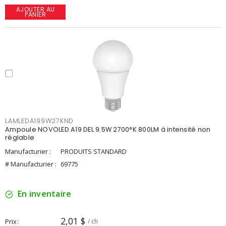
AJOUTER AU
PANIER
LAMLEDA199W27KND
Ampoule NOVOLED A19 DEL 9.5W 2700°K 800LM à intensité non
réglable
Manufacturier :
PRODUITS STANDARD
# Manufacturier :
69775
En inventaire
2,01 $
Prix
/ ch