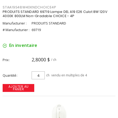
STAA19S48W40KNDCHOICE4P
PRODUITS STANDARD 69719 Lampe DEL A19 E26 Culot 8W 120V
4000K 800LM Non-Gradable CHOICE - 4P
Manufacturier :
PRODUITS STANDARD
# Manufacturier :
69719
En inventaire
2,8000 $
Prix
/ ch
Quantité
ch
vendu en multiples de 4
AJOUTER AU
PANIER