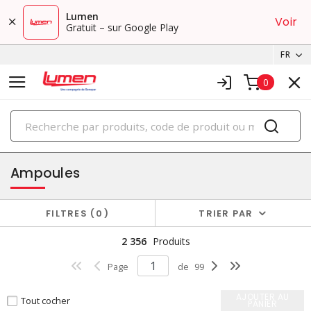
Lumen
Voir
Gratuit – sur Google Play
FR
0
PRODUITS
éclairage
Ampoules
FILTRES
0
TRIER PAR
2 356
Produits
Page
de
99
AJOUTER AU
Tout cocher
PANIER