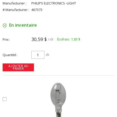
Manufacturier :
PHILIPS ELECTRONICS -LIGHT
# Manufacturier :
467373
En inventaire
30,59 $
Prix
/ ch
Écofrais : 1,85 $
Quantité
ch
AJOUTER AU
PANIER