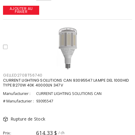
AJOUTER AU
PANIER
GELLED270BT56740
CURRENT LIGHTING SOLUTIONS CAN 93095547 LAMPE DEL 1000HID
TYPE B270W 40K 40000LN 347V
Manufacturier :
CURRENT LIGHTING SOLUTIONS CAN
# Manufacturier :
93095547
Rupture de Stock
614,33 $
Prix
/ ch