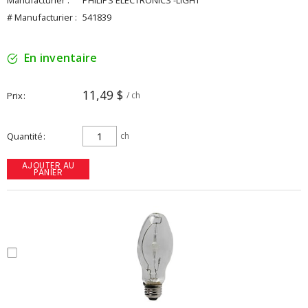
Manufacturier :
PHILIPS ELECTRONICS -LIGHT
# Manufacturier :
541839
En inventaire
11,49 $
Prix
/ ch
Quantité
ch
AJOUTER AU
PANIER