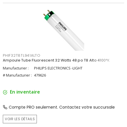
PHIF32T8TL941ALTO
Ampoule Tube Fluorescent 32 Watts 48 po T8 Alto 4100°K
Manufacturier :
PHILIPS ELECTRONICS -LIGHT
# Manufacturier :
479626
En inventaire
Compte PRO seulement. Contactez votre succursale
VOIR LES DÉTAILS