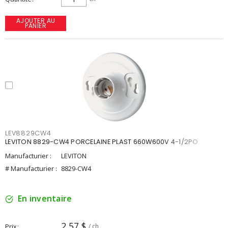
AJOUTER AU
PANIER
LEV8829CW4
LEVITON 8829-CW4 PORCELAINE PLAST 660W600V 4-1/2PO
Manufacturier :
LEVITON
# Manufacturier :
8829-CW4
En inventaire
2,57 $
Prix
/ ch