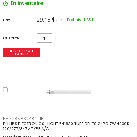
En inventaire
29,13 $
Prix
/ ch
Écofrais : 1,85 $
Quantité
ch
AJOUTER AU
PANIER
PHI7T8MAS24840IF
PHILIPS ELECTRONICS -LIGHT 541839 TUBE DEL T8 24PO 7W 4000K
120/277/347V TYPE A/C