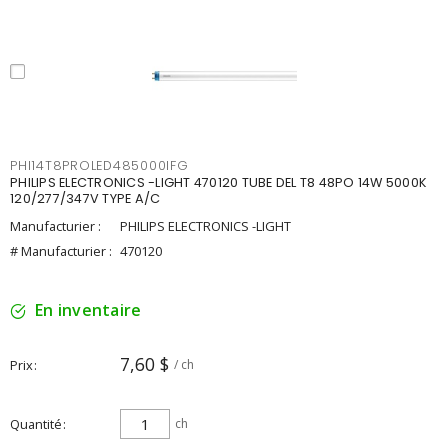
PHI14T8PROLED485000IFG
PHILIPS ELECTRONICS -LIGHT 470120 TUBE DEL T8 48PO 14W 5000K
120/277/347V TYPE A/C
Manufacturier :
PHILIPS ELECTRONICS -LIGHT
# Manufacturier :
470120
En inventaire
7,60 $
Prix
/ ch
Quantité
ch