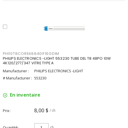
PHI10T8CORE48840IF16GDIM
PHILIPS ELECTRONICS -LIGHT 553230 TUBE DEL T8 48PO 10W
4K120/277/347 VITRE TYPE A
Manufacturier :
PHILIPS ELECTRONICS -LIGHT
# Manufacturier :
553230
En inventaire
8,00 $
Prix
/ ch
Quantité
ch