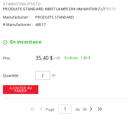
STAMH70WUPSSTD
PRODUITS STANDARD 68517 LAMPE DHI HM MH70W/U/PSSTD
Manufacturier :
PRODUITS STANDARD
# Manufacturier :
68517
En inventaire
35,40 $
Prix
/ ch
Écofrais : 1,85 $
Quantité
ch
AJOUTER AU
PANIER
Page
de
99