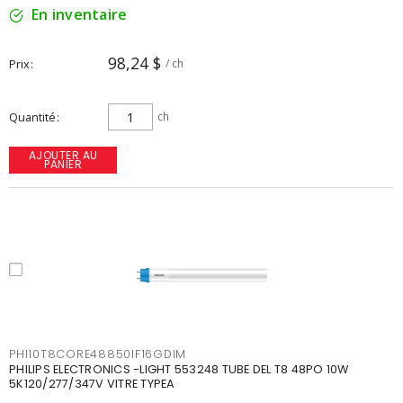
En inventaire
98,24 $
Prix
/ ch
Quantité
ch
AJOUTER AU
PANIER
PHI10T8CORE48850IF16GDIM
PHILIPS ELECTRONICS -LIGHT 553248 TUBE DEL T8 48PO 10W
5K120/277/347V VITRE TYPEA