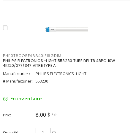
PHI10T8CORE48840IF16GDIM
PHILIPS ELECTRONICS -LIGHT 553230 TUBE DEL T8 48PO 10W
4K120/277/347 VITRE TYPE A
Manufacturier :
PHILIPS ELECTRONICS -LIGHT
# Manufacturier :
553230
En inventaire
8,00 $
Prix
/ ch
Quantité
ch