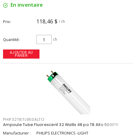
En inventaire
118,46 $
Prix
/ ch
Quantité
ch
AJOUTER AU
PANIER
PHIF32T8TL950ALTO
Ampoule Tube Fluorescent 32 Watts 48 po T8 Alto 5000°K
Manufacturier :
PHILIPS ELECTRONICS -LIGHT