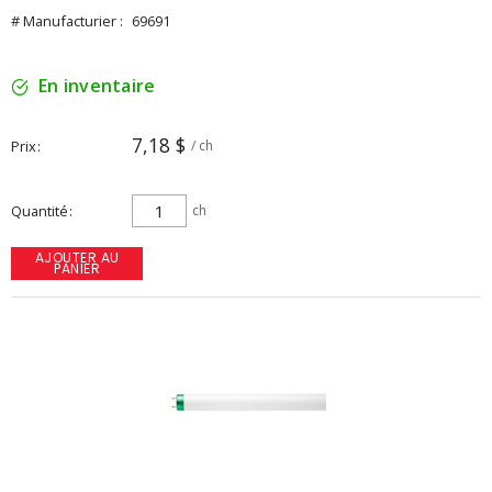
# Manufacturier :
69691
En inventaire
7,18 $
Prix
/ ch
Quantité
ch
AJOUTER AU
PANIER