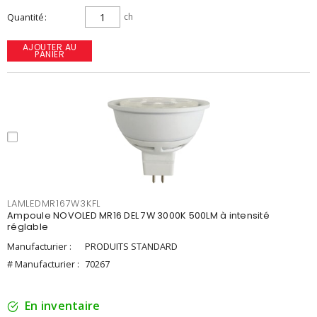
Quantité
ch
AJOUTER AU
PANIER
LAMLEDMR167W3KFL
Ampoule NOVOLED MR16 DEL 7W 3000K 500LM à intensité
réglable
Manufacturier :
PRODUITS STANDARD
# Manufacturier :
70267
En inventaire