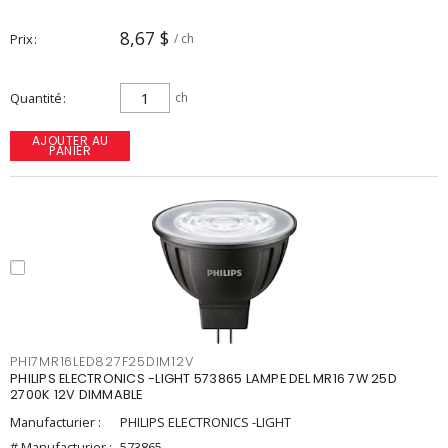
8,67 $
Prix
/ ch
Quantité
ch
AJOUTER AU
PANIER
PHI7MR16LED827F25DIM12V
PHILIPS ELECTRONICS -LIGHT 573865 LAMPE DEL MR16 7W 25D
2700K 12V DIMMABLE
Manufacturier :
PHILIPS ELECTRONICS -LIGHT
# Manufacturier :
573865