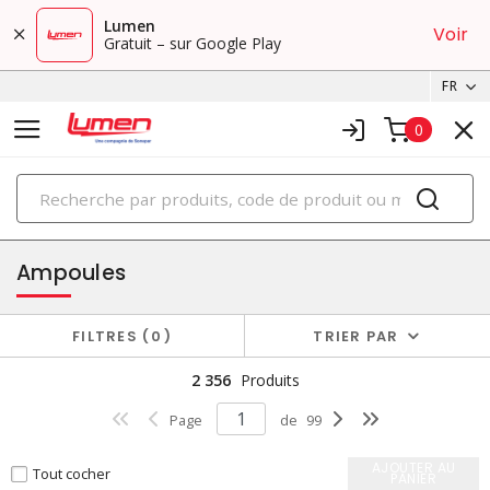
Lumen
Voir
Gratuit – sur Google Play
FR
0
PRODUITS
éclairage
Ampoules
FILTRES
0
TRIER PAR
2 356
Produits
Page
de
99
AJOUTER AU
Tout cocher
PANIER