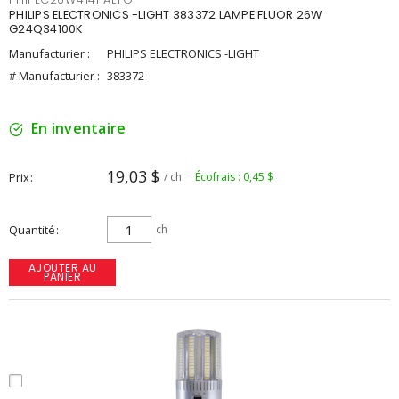
PHILIPS ELECTRONICS -LIGHT 383372 LAMPE FLUOR 26W
G24Q34100K
Manufacturier :
PHILIPS ELECTRONICS -LIGHT
# Manufacturier :
383372
En inventaire
19,03 $
Prix
/ ch
Écofrais : 0,45 $
Quantité
ch
AJOUTER AU
PANIER