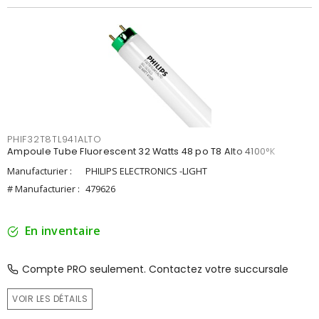
PHIF32T8TL941ALTO
Ampoule Tube Fluorescent 32 Watts 48 po T8 Alto 4100°K
Manufacturier :
PHILIPS ELECTRONICS -LIGHT
# Manufacturier :
479626
En inventaire
Compte PRO seulement. Contactez votre succursale
VOIR LES DÉTAILS