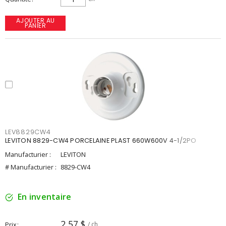
AJOUTER AU
PANIER
LEV8829CW4
LEVITON 8829-CW4 PORCELAINE PLAST 660W600V 4-1/2PO
Manufacturier :
LEVITON
# Manufacturier :
8829-CW4
En inventaire
2,57 $
Prix
/ ch