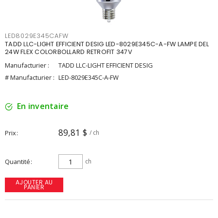
LED8029E345CAFW
TADD LLC-LIGHT EFFICIENT DESIG LED-8029E345C-A-FW LAMPE DEL
24W FLEX COLORBOLLARD RETROFIT 347V
Manufacturier :
TADD LLC-LIGHT EFFICIENT DESIG
# Manufacturier :
LED-8029E345C-A-FW
En inventaire
89,81 $
Prix
/ ch
Quantité
ch
AJOUTER AU
PANIER