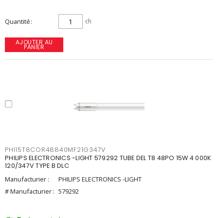
Quantité
ch
AJOUTER AU
PANIER
PHI15T8COR48840MF21G347V
PHILIPS ELECTRONICS -LIGHT 579292 TUBE DEL T8 48PO 15W 4 000K
120/347V TYPE B DLC
Manufacturier :
PHILIPS ELECTRONICS -LIGHT
# Manufacturier :
579292