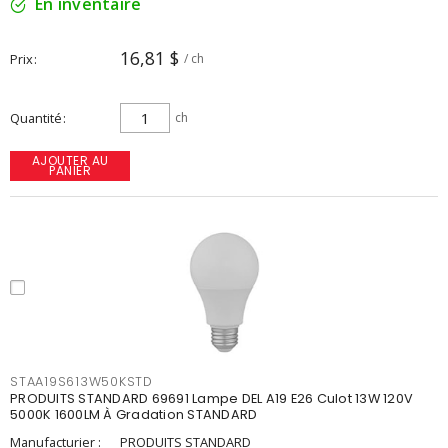
En inventaire
16,81 $
Prix
/ ch
Quantité
ch
AJOUTER AU
PANIER
STAA19S613W50KSTD
PRODUITS STANDARD 69691 Lampe DEL A19 E26 Culot 13W 120V
5000K 1600LM À Gradation STANDARD
Manufacturier :
PRODUITS STANDARD