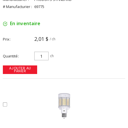
# Manufacturier :
69775
En inventaire
2,01 $
Prix
/ ch
Quantité
ch
AJOUTER AU
PANIER