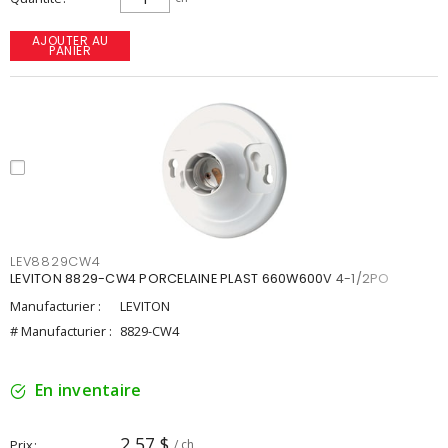
AJOUTER AU
PANIER
LEV8829CW4
LEVITON 8829-CW4 PORCELAINE PLAST 660W600V 4-1/2PO
Manufacturier :
LEVITON
# Manufacturier :
8829-CW4
En inventaire
2,57 $
Prix
/ ch