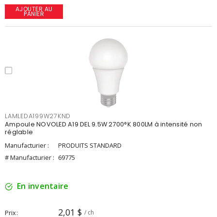
AJOUTER AU
PANIER
LAMLEDA199W27KND
Ampoule NOVOLED A19 DEL 9.5W 2700°K 800LM à intensité non
réglable
Manufacturier :
PRODUITS STANDARD
# Manufacturier :
69775
En inventaire
2,01 $
Prix
/ ch