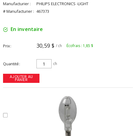
Manufacturier :
PHILIPS ELECTRONICS -LIGHT
# Manufacturier :
467373
En inventaire
30,59 $
Prix
/ ch
Écofrais : 1,85 $
Quantité
ch
AJOUTER AU
PANIER