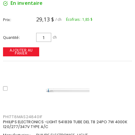
En inventaire
29,13 $
Prix
/ ch
Écofrais : 1,85 $
Quantité
ch
AJOUTER AU
PANIER
PHI7T8MAS24840IF
PHILIPS ELECTRONICS -LIGHT 541839 TUBE DEL T8 24PO 7W 4000K
120/277/347V TYPE A/C