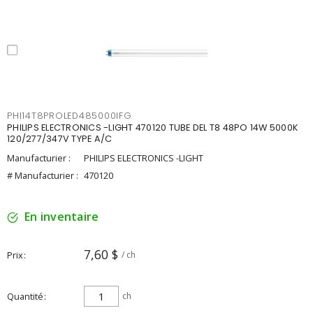
PHI14T8PROLED485000IFG
PHILIPS ELECTRONICS -LIGHT 470120 TUBE DEL T8 48PO 14W 5000K
120/277/347V TYPE A/C
Manufacturier :
PHILIPS ELECTRONICS -LIGHT
# Manufacturier :
470120
En inventaire
7,60 $
Prix
/ ch
Quantité
ch