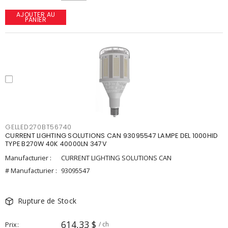
AJOUTER AU
PANIER
GELLED270BT56740
CURRENT LIGHTING SOLUTIONS CAN 93095547 LAMPE DEL 1000HID
TYPE B270W 40K 40000LN 347V
Manufacturier :
CURRENT LIGHTING SOLUTIONS CAN
# Manufacturier :
93095547
Rupture de Stock
614,33 $
Prix
/ ch