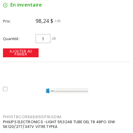
En inventaire
98,24 $
Prix
/ ch
Quantité
ch
AJOUTER AU
PANIER
PHI10T8CORE48850IF16GDIM
PHILIPS ELECTRONICS -LIGHT 553248 TUBE DEL T8 48PO 10W
5K120/277/347V VITRE TYPEA