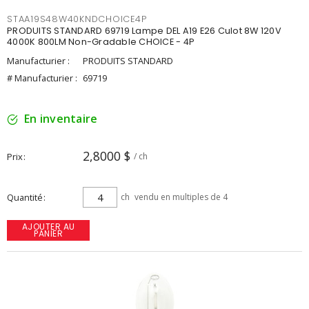
STAA19S48W40KNDCHOICE4P
PRODUITS STANDARD 69719 Lampe DEL A19 E26 Culot 8W 120V
4000K 800LM Non-Gradable CHOICE - 4P
Manufacturier :
PRODUITS STANDARD
# Manufacturier :
69719
En inventaire
2,8000 $
Prix
/ ch
Quantité
ch
vendu en multiples de 4
AJOUTER AU
PANIER