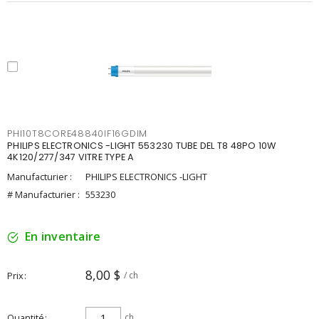
PHI10T8CORE48840IF16GDIM
PHILIPS ELECTRONICS -LIGHT 553230 TUBE DEL T8 48PO 10W
4K120/277/347 VITRE TYPE A
Manufacturier :
PHILIPS ELECTRONICS -LIGHT
# Manufacturier :
553230
En inventaire
8,00 $
Prix
/ ch
Quantité
ch