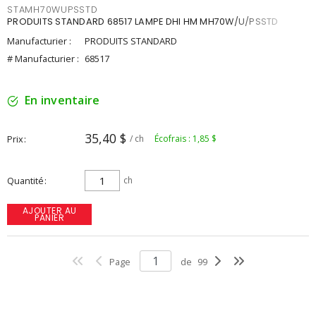
STAMH70WUPSSTD
PRODUITS STANDARD 68517 LAMPE DHI HM MH70W/U/PSSTD
Manufacturier :
PRODUITS STANDARD
# Manufacturier :
68517
En inventaire
35,40 $
Prix
/ ch
Écofrais : 1,85 $
Quantité
ch
AJOUTER AU
PANIER
Page
de
99