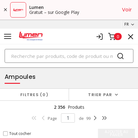
Lumen
Voir
Gratuit – sur Google Play
FR
0
PRODUITS
éclairage
Ampoules
FILTRES
0
TRIER PAR
2 356
Produits
Page
de
99
AJOUTER AU
Tout cocher
PANIER