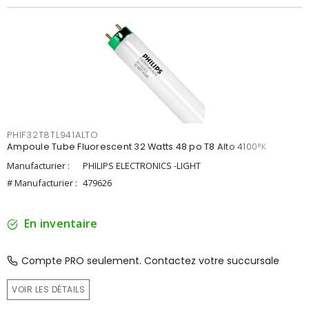
PHIF32T8TL941ALTO
Ampoule Tube Fluorescent 32 Watts 48 po T8 Alto 4100°K
Manufacturier :
PHILIPS ELECTRONICS -LIGHT
# Manufacturier :
479626
En inventaire
Compte PRO seulement. Contactez votre succursale
VOIR LES DÉTAILS