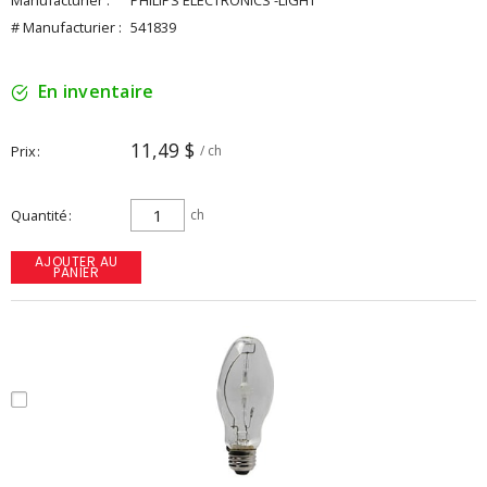
Manufacturier :
PHILIPS ELECTRONICS -LIGHT
# Manufacturier :
541839
En inventaire
11,49 $
Prix
/ ch
Quantité
ch
AJOUTER AU
PANIER