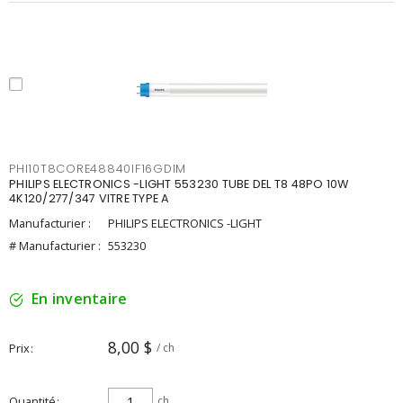
PHI10T8CORE48840IF16GDIM
PHILIPS ELECTRONICS -LIGHT 553230 TUBE DEL T8 48PO 10W
4K120/277/347 VITRE TYPE A
Manufacturier :
PHILIPS ELECTRONICS -LIGHT
# Manufacturier :
553230
En inventaire
8,00 $
Prix
/ ch
Quantité
ch