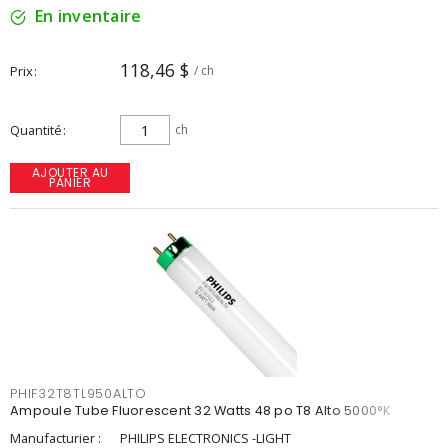
En inventaire
118,46 $
Prix
/ ch
Quantité
ch
AJOUTER AU
PANIER
PHIF32T8TL950ALTO
Ampoule Tube Fluorescent 32 Watts 48 po T8 Alto 5000°K
Manufacturier :
PHILIPS ELECTRONICS -LIGHT