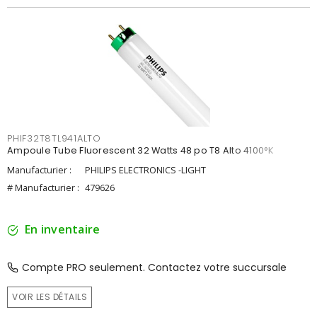
PHIF32T8TL941ALTO
Ampoule Tube Fluorescent 32 Watts 48 po T8 Alto 4100°K
Manufacturier :
PHILIPS ELECTRONICS -LIGHT
# Manufacturier :
479626
En inventaire
Compte PRO seulement. Contactez votre succursale
VOIR LES DÉTAILS