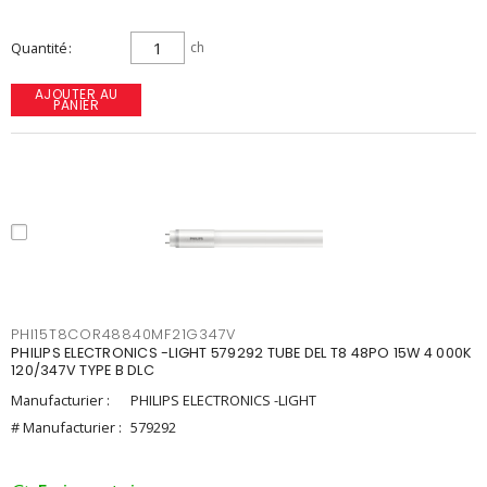
Quantité
ch
AJOUTER AU
PANIER
PHI15T8COR48840MF21G347V
PHILIPS ELECTRONICS -LIGHT 579292 TUBE DEL T8 48PO 15W 4 000K
120/347V TYPE B DLC
Manufacturier :
PHILIPS ELECTRONICS -LIGHT
# Manufacturier :
579292