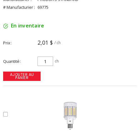
# Manufacturier :
69775
En inventaire
2,01 $
Prix
/ ch
Quantité
ch
AJOUTER AU
PANIER