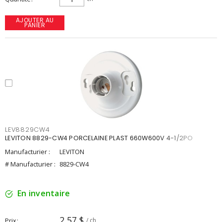
AJOUTER AU
PANIER
LEV8829CW4
LEVITON 8829-CW4 PORCELAINE PLAST 660W600V 4-1/2PO
Manufacturier :
LEVITON
# Manufacturier :
8829-CW4
En inventaire
2,57 $
Prix
/ ch