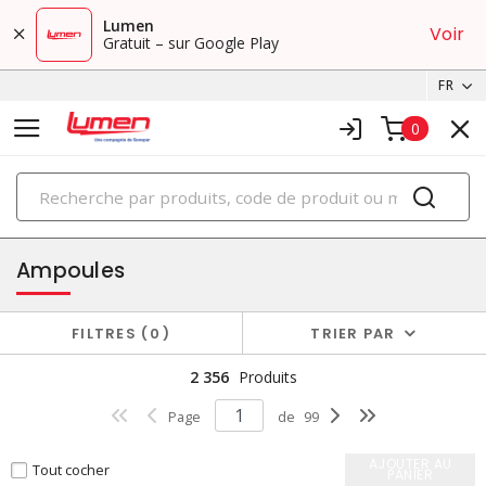
Lumen
Voir
Gratuit – sur Google Play
FR
0
PRODUITS
éclairage
Ampoules
FILTRES
0
TRIER PAR
2 356
Produits
Page
de
99
AJOUTER AU
Tout cocher
PANIER