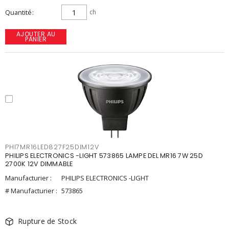
Quantité
ch
AJOUTER AU
PANIER
PHI7MR16LED827F25DIM12V
PHILIPS ELECTRONICS -LIGHT 573865 LAMPE DEL MR16 7W 25D
2700K 12V DIMMABLE
Manufacturier :
PHILIPS ELECTRONICS -LIGHT
# Manufacturier :
573865
Rupture de Stock