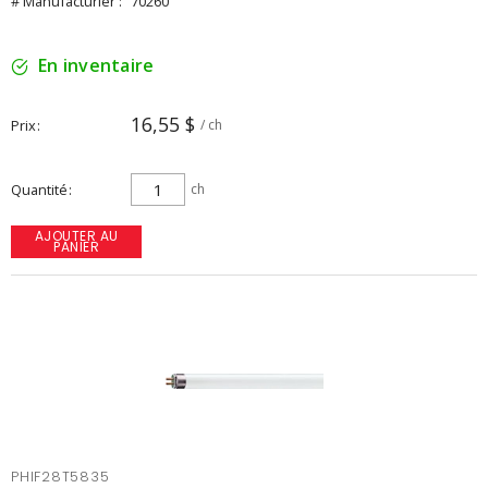
# Manufacturier :
70260
En inventaire
16,55 $
Prix
/ ch
Quantité
ch
AJOUTER AU
PANIER
PHIF28T5835