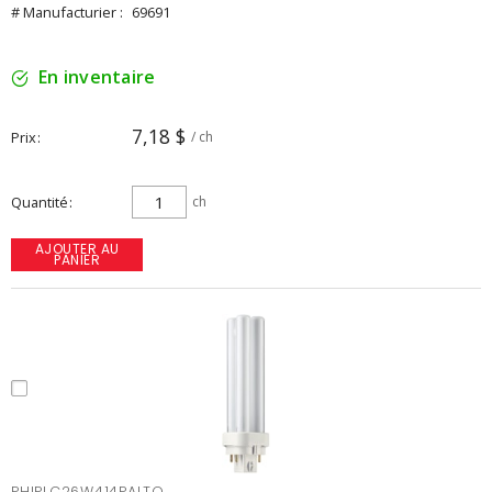
# Manufacturier :
69691
En inventaire
7,18 $
Prix
/ ch
Quantité
ch
AJOUTER AU
PANIER
PHIPLC26W414PALTO