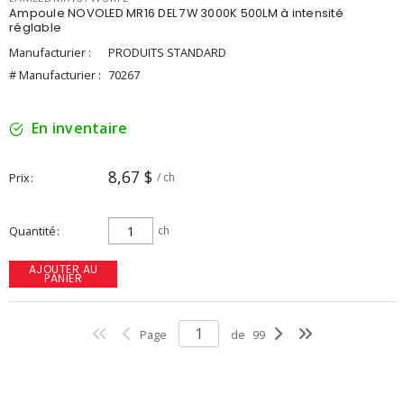
Ampoule NOVOLED MR16 DEL 7W 3000K 500LM à intensité
réglable
Manufacturier :
PRODUITS STANDARD
# Manufacturier :
70267
En inventaire
8,67 $
Prix
/ ch
Quantité
ch
AJOUTER AU
PANIER
Page
de
99