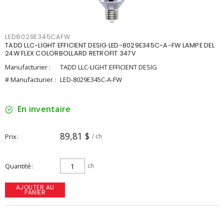
LED8029E345CAFW
TADD LLC-LIGHT EFFICIENT DESIG LED-8029E345C-A-FW LAMPE DEL
24W FLEX COLORBOLLARD RETROFIT 347V
Manufacturier :
TADD LLC-LIGHT EFFICIENT DESIG
# Manufacturier :
LED-8029E345C-A-FW
En inventaire
89,81 $
Prix
/ ch
Quantité
ch
AJOUTER AU
PANIER