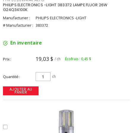
PHILIPS ELECTRONICS -LIGHT 383372 LAMPE FLUOR 26W
G24Q34100K
Manufacturier :
PHILIPS ELECTRONICS -LIGHT
# Manufacturier :
383372
En inventaire
19,03 $
Prix
/ ch
Écofrais : 0,45 $
Quantité
ch
AJOUTER AU
PANIER