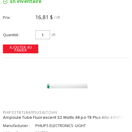
En inventaire
16,81 $
Prix
/ ch
Quantité
ch
AJOUTER AU
PANIER
PHIF32T8TL841PLUSALTOHV
Ampoule Tube Fluorescent 32 Watts 48 po T8 Plus Alto 4100°K
Manufacturier :
PHILIPS ELECTRONICS -LIGHT