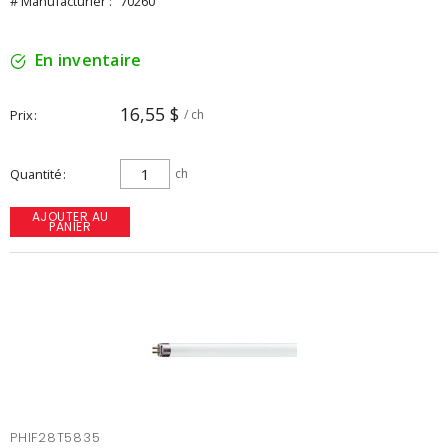
# Manufacturier :
70260
En inventaire
16,55 $
Prix
/ ch
Quantité
ch
AJOUTER AU
PANIER
PHIF28T5835