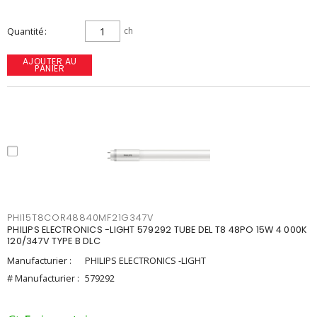
Quantité
ch
AJOUTER AU
PANIER
PHI15T8COR48840MF21G347V
PHILIPS ELECTRONICS -LIGHT 579292 TUBE DEL T8 48PO 15W 4 000K
120/347V TYPE B DLC
Manufacturier :
PHILIPS ELECTRONICS -LIGHT
# Manufacturier :
579292