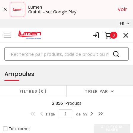
Lumen
Voir
Gratuit – sur Google Play
FR
0
PRODUITS
éclairage
Ampoules
FILTRES
0
TRIER PAR
2 356
Produits
Page
de
99
AJOUTER AU
Tout cocher
PANIER