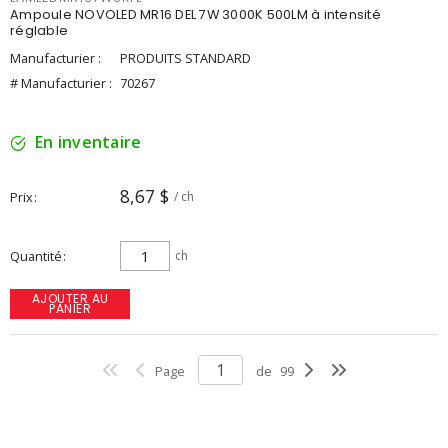
Ampoule NOVOLED MR16 DEL 7W 3000K 500LM à intensité
réglable
Manufacturier :
PRODUITS STANDARD
# Manufacturier :
70267
En inventaire
8,67 $
Prix
/ ch
Quantité
ch
AJOUTER AU
PANIER
Page
de
99