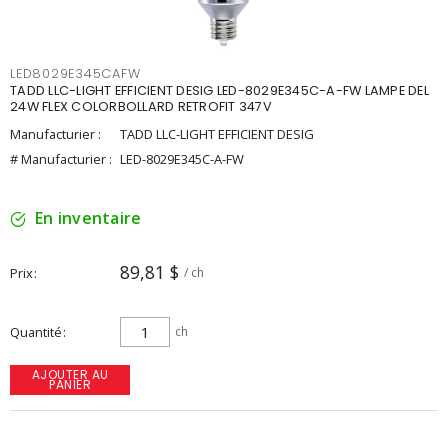
LED8029E345CAFW
TADD LLC-LIGHT EFFICIENT DESIG LED-8029E345C-A-FW LAMPE DEL
24W FLEX COLORBOLLARD RETROFIT 347V
Manufacturier :
TADD LLC-LIGHT EFFICIENT DESIG
# Manufacturier :
LED-8029E345C-A-FW
En inventaire
89,81 $
Prix
/ ch
Quantité
ch
AJOUTER AU
PANIER