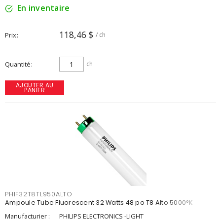
En inventaire
118,46 $
Prix
/ ch
Quantité
ch
AJOUTER AU
PANIER
PHIF32T8TL950ALTO
Ampoule Tube Fluorescent 32 Watts 48 po T8 Alto 5000°K
Manufacturier :
PHILIPS ELECTRONICS -LIGHT