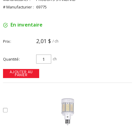
# Manufacturier :
69775
En inventaire
2,01 $
Prix
/ ch
Quantité
ch
AJOUTER AU
PANIER