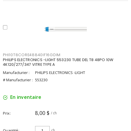
PHI10T8CORE48840IF16GDIM
PHILIPS ELECTRONICS -LIGHT 553230 TUBE DEL T8 48PO 10W
4K120/277/347 VITRE TYPE A
Manufacturier :
PHILIPS ELECTRONICS -LIGHT
# Manufacturier :
553230
En inventaire
8,00 $
Prix
/ ch
Quantité
ch