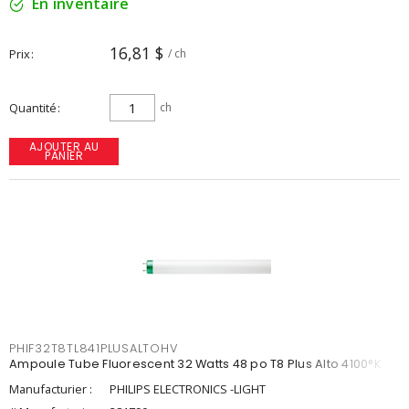
En inventaire
16,81 $
Prix
/ ch
Quantité
ch
AJOUTER AU
PANIER
PHIF32T8TL841PLUSALTOHV
Ampoule Tube Fluorescent 32 Watts 48 po T8 Plus Alto 4100°K
Manufacturier :
PHILIPS ELECTRONICS -LIGHT