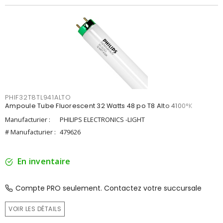
PHIF32T8TL941ALTO
Ampoule Tube Fluorescent 32 Watts 48 po T8 Alto 4100°K
Manufacturier :
PHILIPS ELECTRONICS -LIGHT
# Manufacturier :
479626
En inventaire
Compte PRO seulement. Contactez votre succursale
VOIR LES DÉTAILS