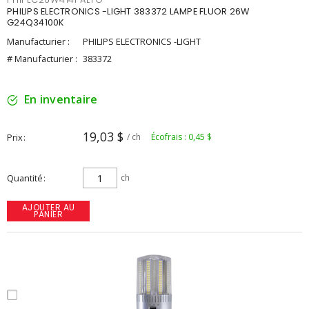
PHILIPS ELECTRONICS -LIGHT 383372 LAMPE FLUOR 26W
G24Q34100K
Manufacturier :
PHILIPS ELECTRONICS -LIGHT
# Manufacturier :
383372
En inventaire
19,03 $
Prix
/ ch
Écofrais : 0,45 $
Quantité
ch
AJOUTER AU
PANIER