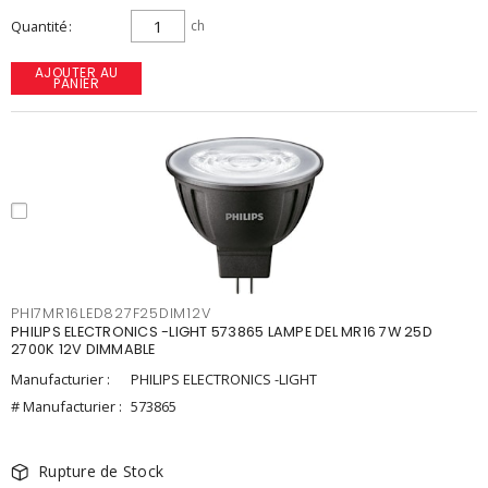
Quantité
ch
AJOUTER AU
PANIER
PHI7MR16LED827F25DIM12V
PHILIPS ELECTRONICS -LIGHT 573865 LAMPE DEL MR16 7W 25D
2700K 12V DIMMABLE
Manufacturier :
PHILIPS ELECTRONICS -LIGHT
# Manufacturier :
573865
Rupture de Stock