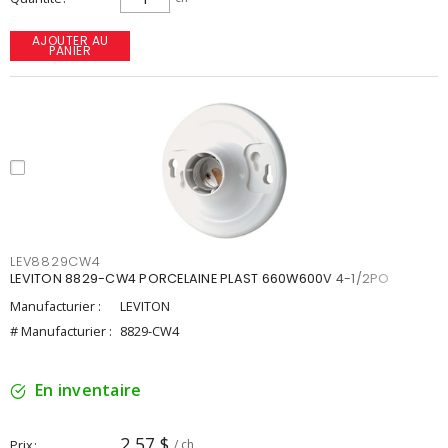
AJOUTER AU
PANIER
LEV8829CW4
LEVITON 8829-CW4 PORCELAINE PLAST 660W600V 4-1/2PO
Manufacturier :
LEVITON
# Manufacturier :
8829-CW4
En inventaire
2,57 $
Prix
/ ch