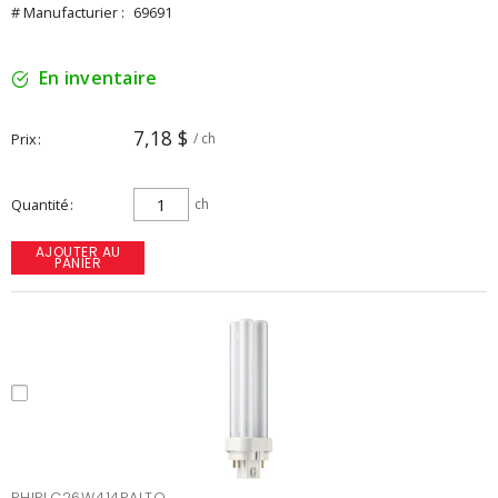
# Manufacturier :
69691
En inventaire
7,18 $
Prix
/ ch
Quantité
ch
AJOUTER AU
PANIER
PHIPLC26W414PALTO