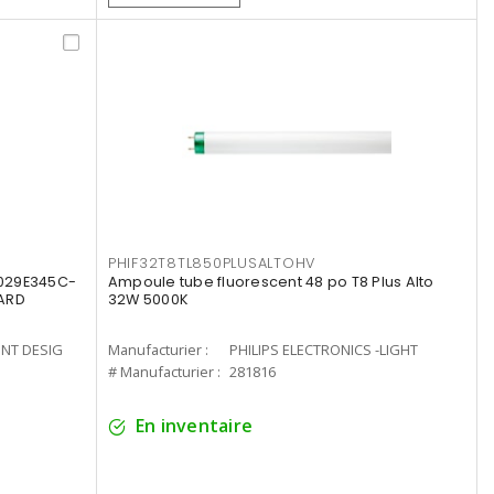
PHIF32T8TL850PLUSALTOHV
8029E345C-
Ampoule tube fluorescent 48 po T8 Plus Alto
LARD
32W 5000K
ENT DESIG
Manufacturier :
PHILIPS ELECTRONICS -LIGHT
# Manufacturier :
281816
En inventaire