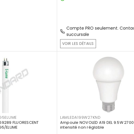
Compte PRO seulement. Contac
succursale
VOIR LES DÉTAILS
G5ELUME
LAMLEDA199W27KND
69289 FLUORESCENT
Ampoule NOVOLED A19 DEL 9.5W 2700
G5/ELUME
intensité non réglable