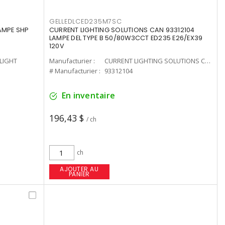
GELLEDLCED235M7SC
LAMPE SHP
CURRENT LIGHTING SOLUTIONS CAN 93312104
LAMPE DEL TYPE B 50/80W3CCT ED235 E26/EX39
120V
-LIGHT
Manufacturier :
CURRENT LIGHTING SOLUTIONS CAN
# Manufacturier :
93312104
En inventaire
196,43 $
/ ch
ch
AJOUTER AU
PANIER