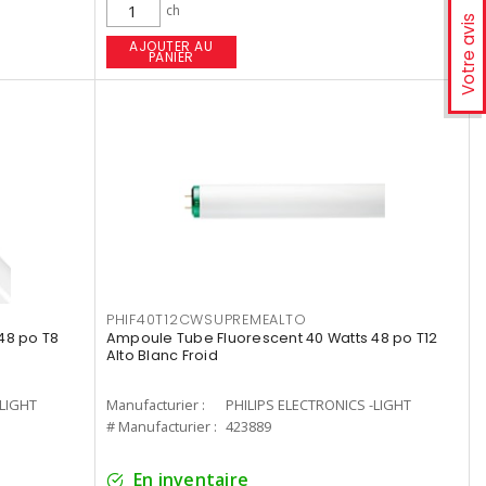
ch
Votre avis
AJOUTER AU
PANIER
PHIF40T12CWSUPREMEALTO
48 po T8
Ampoule Tube Fluorescent 40 Watts 48 po T12
Alto Blanc Froid
-LIGHT
Manufacturier :
PHILIPS ELECTRONICS -LIGHT
# Manufacturier :
423889
En inventaire