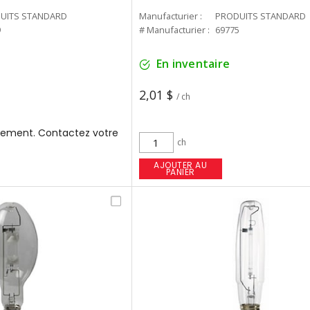
UITS STANDARD
Manufacturier :
PRODUITS STANDARD
9
# Manufacturier :
69775
En inventaire
2,01 $
/ ch
ement. Contactez votre
ch
AJOUTER AU
PANIER