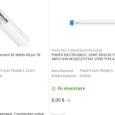
PHI10T8CORE48840IF16GDIM
cent 32 Watts 48 po T8
PHILIPS ELECTRONICS -LIGHT 553230 T
48PO 10W 4K120/277/347 VITRE TYPE A
PS ELECTRONICS -LIGHT
Manufacturier :
PHILIPS ELECTRONICS 
26
# Manufacturier :
553230
En inventaire
8,00 $
/ ch
ement. Contactez votre