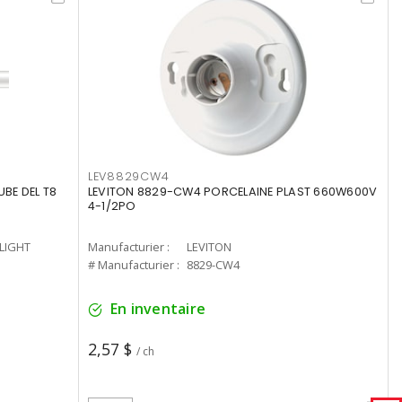
LEV8829CW4
UBE DEL T8
LEVITON 8829-CW4 PORCELAINE PLAST 660W600V
4-1/2PO
-LIGHT
Manufacturier :
LEVITON
# Manufacturier :
8829-CW4
En inventaire
2,57 $
/ ch