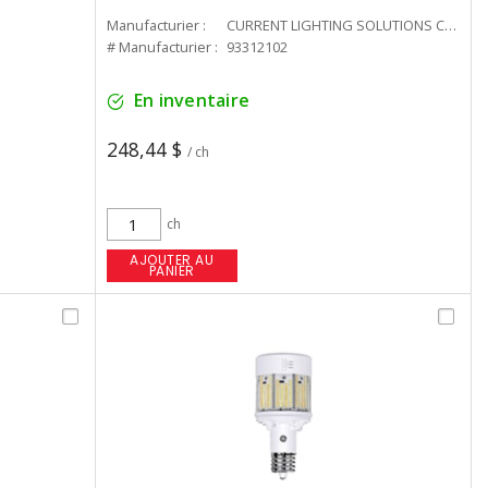
Manufacturier :
CURRENT LIGHTING SOLUTIONS CAN
# Manufacturier :
93312102
En inventaire
248,44 $
/ ch
ch
AJOUTER AU
PANIER