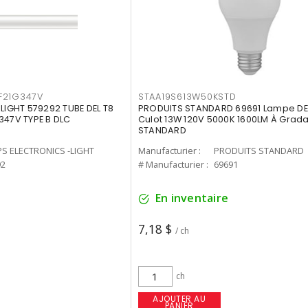
F21G347V
STAA19S613W50KSTD
-LIGHT 579292 TUBE DEL T8
PRODUITS STANDARD 69691 Lampe DEL
347V TYPE B DLC
Culot 13W 120V 5000K 1600LM À Grada
STANDARD
PS ELECTRONICS -LIGHT
Manufacturier :
PRODUITS STANDARD
92
# Manufacturier :
69691
En inventaire
7,18 $
/ ch
ch
AJOUTER AU
PANIER