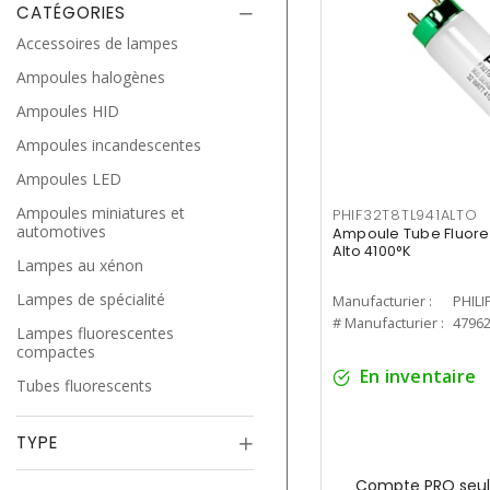
CATÉGORIES
Accessoires de lampes
Ampoules halogènes
Ampoules HID
Ampoules incandescentes
Ampoules LED
Ampoules miniatures et
PHIF32T8TL941ALTO
automotives
Ampoule Tube Fluores
Alto 4100°K
Lampes au xénon
Lampes de spécialité
Manufacturier :
PHILI
# Manufacturier :
4796
Lampes fluorescentes
compactes
En inventaire
Tubes fluorescents
TYPE
Compte PRO seul