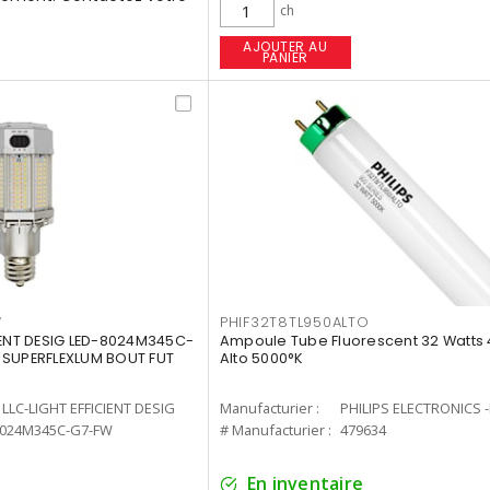
ch
AJOUTER AU
PANIER
W
PHIF32T8TL950ALTO
IENT DESIG LED-8024M345C-
Ampoule Tube Fluorescent 32 Watts 
 SUPERFLEXLUM BOUT FUT
Alto 5000°K
LLC-LIGHT EFFICIENT DESIG
Manufacturier :
PHILIPS ELECTRONICS 
8024M345C-G7-FW
# Manufacturier :
479634
En inventaire