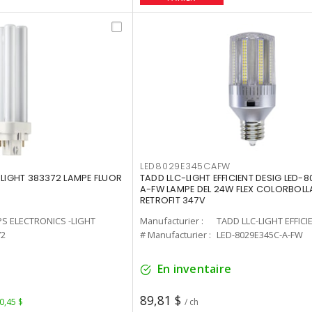
LED8029E345CAFW
-LIGHT 383372 LAMPE FLUOR
TADD LLC-LIGHT EFFICIENT DESIG LED-
A-FW LAMPE DEL 24W FLEX COLORBOL
RETROFIT 347V
PS ELECTRONICS -LIGHT
Manufacturier :
TADD LLC-LIGHT EFFICI
72
# Manufacturier :
LED-8029E345C-A-FW
En inventaire
89,81 $
 0,45 $
/ ch