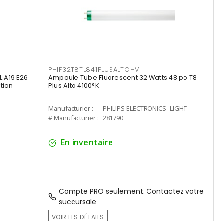
PHIF32T8TL841PLUSALTOHV
 A19 E26
Ampoule Tube Fluorescent 32 Watts 48 po T8
tion
Plus Alto 4100°K
Manufacturier :
PHILIPS ELECTRONICS -LIGHT
# Manufacturier :
281790
En inventaire
Compte PRO seulement. Contactez votre
succursale
VOIR LES DÉTAILS