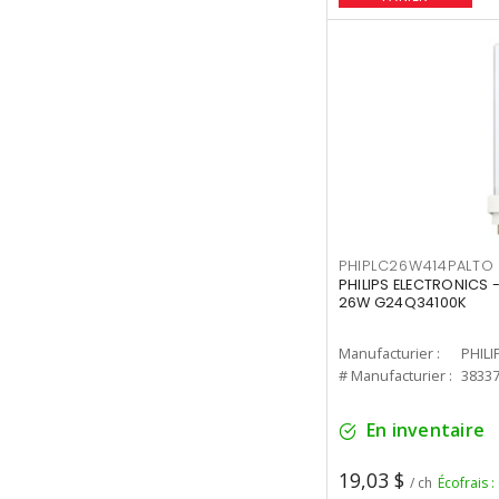
PHIPLC26W414PALTO
PHILIPS ELECTRONICS 
26W G24Q34100K
Manufacturier :
PHILI
# Manufacturier :
3833
En inventaire
19,03 $
/ ch
Écofrais :