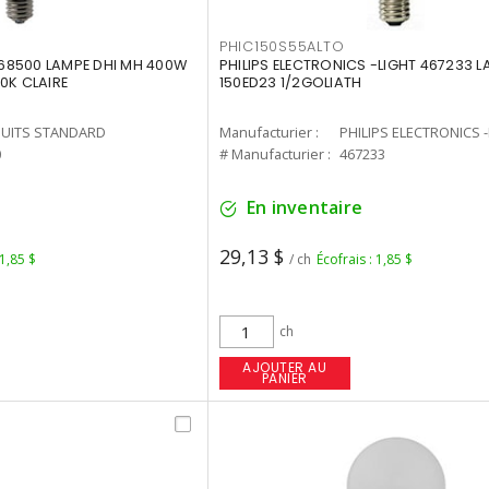
PHIC150S55ALTO
68500 LAMPE DHI MH 400W
PHILIPS ELECTRONICS -LIGHT 467233 
0K CLAIRE
150ED23 1/2GOLIATH
UITS STANDARD
Manufacturier :
PHILIPS ELECTRONICS 
0
# Manufacturier :
467233
En inventaire
29,13 $
 1,85 $
/ ch
Écofrais : 1,85 $
ch
AJOUTER AU
PANIER