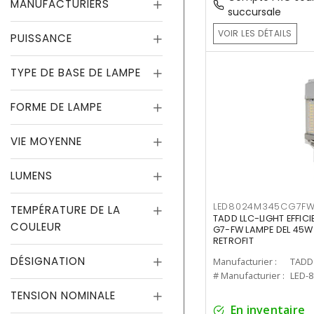
MANUFACTURIERS
succursale
VOIR LES DÉTAILS
PUISSANCE
TYPE DE BASE DE LAMPE
FORME DE LAMPE
VIE MOYENNE
LUMENS
LED8024M345CG7F
TEMPÉRATURE DE LA
TADD LLC-LIGHT EFFIC
COULEUR
G7-FW LAMPE DEL 45W
RETROFIT
DÉSIGNATION
Manufacturier :
TADD 
# Manufacturier :
LED-
TENSION NOMINALE
En inventaire