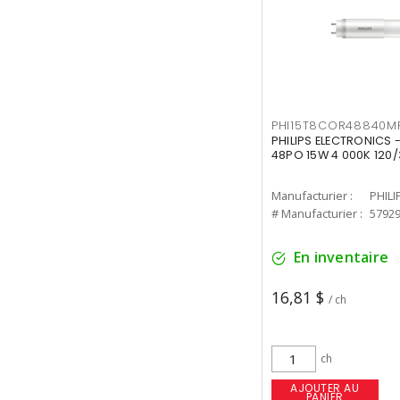
PHI15T8COR48840M
PHILIPS ELECTRONICS 
48PO 15W 4 000K 120/
Manufacturier :
PHILI
# Manufacturier :
5792
En inventaire
16,81 $
/ ch
ch
AJOUTER AU
PANIER