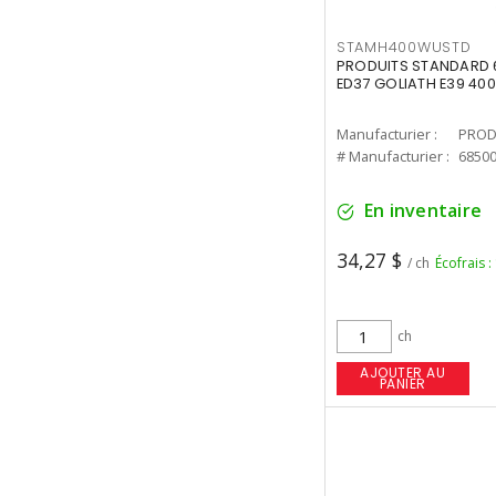
STAMH400WUSTD
PRODUITS STANDARD 
ED37 GOLIATH E39 400
Manufacturier :
PROD
# Manufacturier :
6850
En inventaire
34,27 $
/ ch
Écofrais :
ch
AJOUTER AU
PANIER