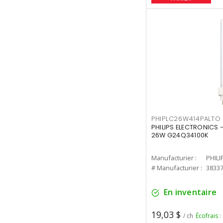
PHIPLC26W414PALTO
PHILIPS ELECTRONICS 
26W G24Q34100K
Manufacturier :
PHILI
# Manufacturier :
3833
En inventaire
19,03 $
/ ch
Écofrais :