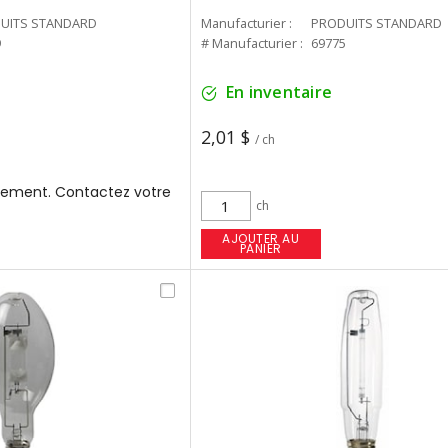
UITS STANDARD
Manufacturier :
PRODUITS STANDARD
9
# Manufacturier :
69775
En inventaire
2,01 $
/ ch
ement. Contactez votre
ch
AJOUTER AU
PANIER