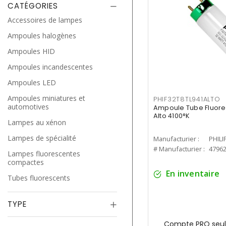
CATÉGORIES
Accessoires de lampes
Ampoules halogènes
Ampoules HID
Ampoules incandescentes
Ampoules LED
Ampoules miniatures et
PHIF32T8TL941ALTO
automotives
Ampoule Tube Fluores
Alto 4100°K
Lampes au xénon
Lampes de spécialité
Manufacturier :
PHILI
# Manufacturier :
4796
Lampes fluorescentes
compactes
En inventaire
Tubes fluorescents
TYPE
Compte PRO seul