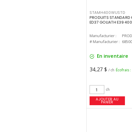
STAMH400WUSTD
PRODUITS STANDARD 
ED37 GOLIATH E39 400
Manufacturier :
PROD
# Manufacturier :
6850
En inventaire
34,27 $
/ ch
Écofrais :
ch
AJOUTER AU
PANIER