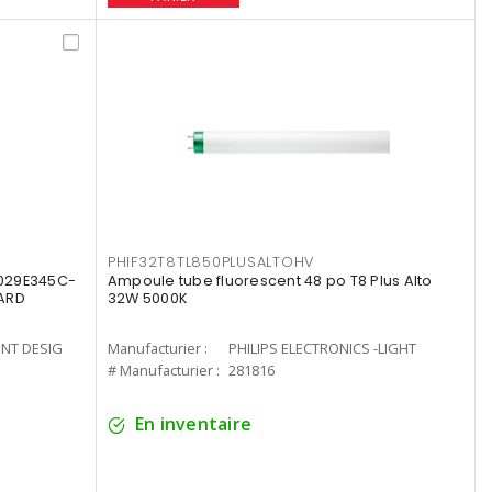
PHIF32T8TL850PLUSALTOHV
8029E345C-
Ampoule tube fluorescent 48 po T8 Plus Alto
LARD
32W 5000K
ENT DESIG
Manufacturier :
PHILIPS ELECTRONICS -LIGHT
# Manufacturier :
281816
En inventaire