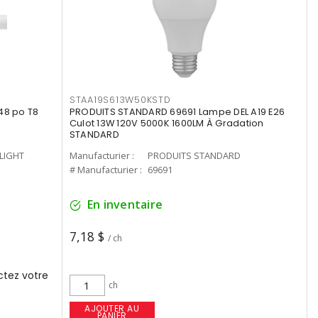
STAA19S613W50KSTD
48 po T8
PRODUITS STANDARD 69691 Lampe DEL A19 E26
Culot 13W 120V 5000K 1600LM À Gradation
STANDARD
-LIGHT
Manufacturier :
PRODUITS STANDARD
# Manufacturier :
69691
En inventaire
7,18 $
/ ch
tez votre
ch
AJOUTER AU
PANIER