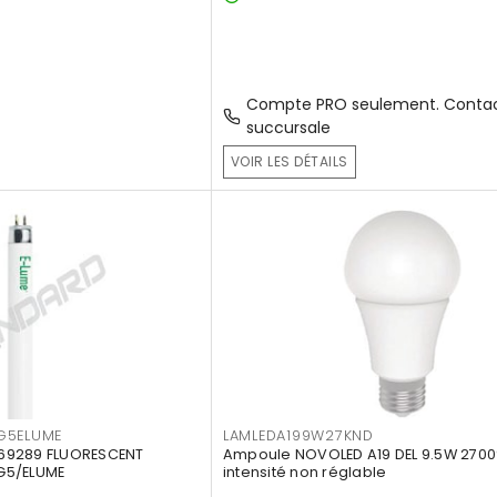
Compte PRO seulement. Contac
succursale
VOIR LES DÉTAILS
G5ELUME
LAMLEDA199W27KND
69289 FLUORESCENT
Ampoule NOVOLED A19 DEL 9.5W 2700
G5/ELUME
intensité non réglable