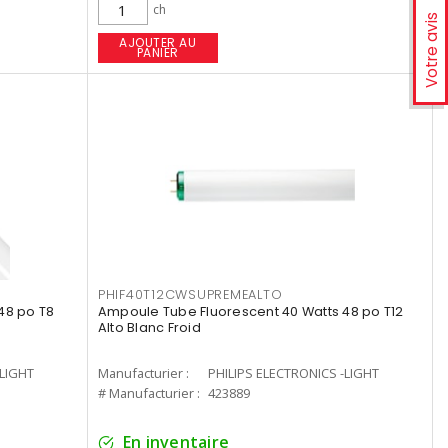
ch
Votre avis
AJOUTER AU
PANIER
PHIF40T12CWSUPREMEALTO
48 po T8
Ampoule Tube Fluorescent 40 Watts 48 po T12
Alto Blanc Froid
-LIGHT
Manufacturier :
PHILIPS ELECTRONICS -LIGHT
# Manufacturier :
423889
En inventaire