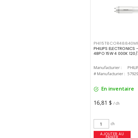
PHI15T8COR48840M
PHILIPS ELECTRONICS 
48PO 15W 4 000K 120/
Manufacturier :
PHILI
# Manufacturier :
5792
En inventaire
16,81 $
/ ch
ch
AJOUTER AU
PANIER