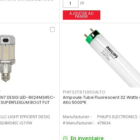
ch
AJOUTER AU
PANIER
W
PHIF32T8TL950ALTO
IENT DESIG LED-8024M345C-
Ampoule Tube Fluorescent 32 Watts 
 SUPERFLEXLUM BOUT FUT
Alto 5000°K
LLC-LIGHT EFFICIENT DESIG
Manufacturier :
PHILIPS ELECTRONICS 
8024M345C-G7-FW
# Manufacturier :
479634
En inventaire