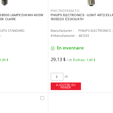
PHIC150S55ALTO
68500 LAMPE DHI MH 400W
PHILIPS ELECTRONICS -LIGHT 467233 
0K CLAIRE
150ED23 1/2GOLIATH
UITS STANDARD
Manufacturier :
PHILIPS ELECTRONICS 
0
# Manufacturier :
467233
En inventaire
29,13 $
 1,85 $
/ ch
Écofrais : 1,85 $
ch
AJOUTER AU
PANIER