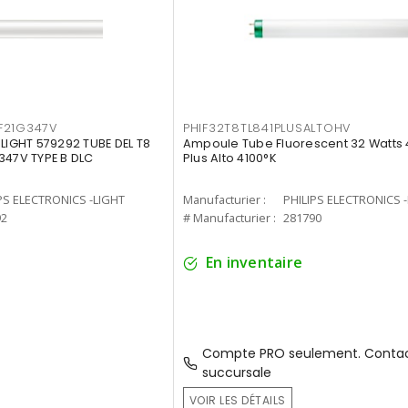
F21G347V
PHIF32T8TL841PLUSALTOHV
-LIGHT 579292 TUBE DEL T8
Ampoule Tube Fluorescent 32 Watts 
347V TYPE B DLC
Plus Alto 4100°K
PS ELECTRONICS -LIGHT
Manufacturier :
PHILIPS ELECTRONICS 
92
# Manufacturier :
281790
En inventaire
Compte PRO seulement. Contac
succursale
VOIR LES DÉTAILS