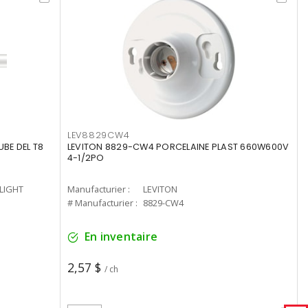
LEV8829CW4
UBE DEL T8
LEVITON 8829-CW4 PORCELAINE PLAST 660W600V
4-1/2PO
-LIGHT
Manufacturier :
LEVITON
# Manufacturier :
8829-CW4
En inventaire
2,57 $
/ ch