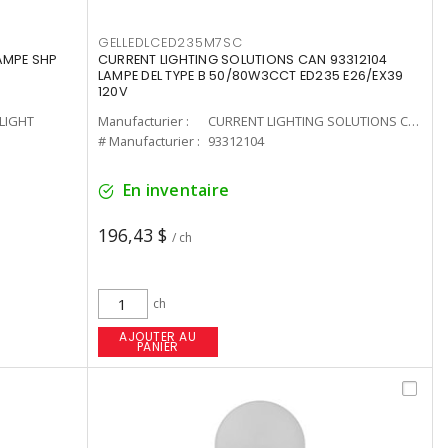
GELLEDLCED235M7SC
LAMPE SHP
CURRENT LIGHTING SOLUTIONS CAN 93312104
LAMPE DEL TYPE B 50/80W3CCT ED235 E26/EX39
120V
-LIGHT
Manufacturier :
CURRENT LIGHTING SOLUTIONS CAN
# Manufacturier :
93312104
En inventaire
196,43 $
/ ch
ch
AJOUTER AU
PANIER