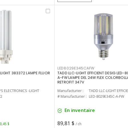
LED8029E345CAFW
-LIGHT 383372 LAMPE FLUOR
TADD LLC-LIGHT EFFICIENT DESIG LED-
A-FW LAMPE DEL 24W FLEX COLORBOL
RETROFIT 347V
PS ELECTRONICS -LIGHT
Manufacturier :
TADD LLC-LIGHT EFFICI
72
# Manufacturier :
LED-8029E345C-A-FW
En inventaire
89,81 $
 0,45 $
/ ch