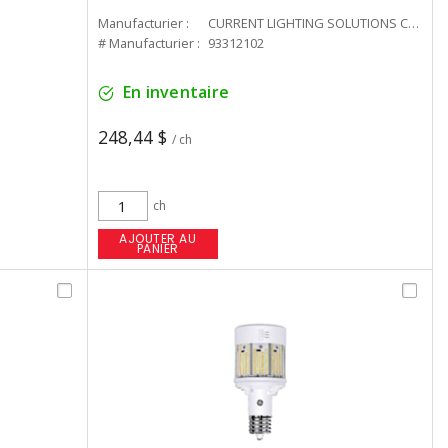
Manufacturier :
CURRENT LIGHTING SOLUTIONS CAN
# Manufacturier :
93312102
En inventaire
248,44 $
/ ch
ch
AJOUTER AU
PANIER