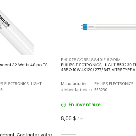
PHI10T8CORE48840IF16GDIM
cent 32 Watts 48 po T8
PHILIPS ELECTRONICS -LIGHT 553230 T
48PO 10W 4K120/277/347 VITRE TYPE A
PS ELECTRONICS -LIGHT
Manufacturier :
PHILIPS ELECTRONICS 
26
# Manufacturier :
553230
En inventaire
8,00 $
/ ch
ement. Contactez votre