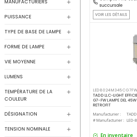
MANUFACTURIERS
succursale
VOIR LES DÉTAILS
PUISSANCE
TYPE DE BASE DE LAMPE
FORME DE LAMPE
VIE MOYENNE
LUMENS
LED8024M345CG7F
TEMPÉRATURE DE LA
TADD LLC-LIGHT EFFIC
COULEUR
G7-FW LAMPE DEL 45W
RETROFIT
DÉSIGNATION
Manufacturier :
TADD 
# Manufacturier :
LED-
TENSION NOMINALE
En inventaire