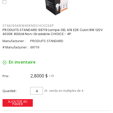
STAA19S48W40KNDCHOICE4P
PRODUITS STANDARD 69719 Lampe DEL A19 E26 Culot 8W 120V
4000K 800LM Non-Gradable CHOICE - 4P
Manufacturier :
PRODUITS STANDARD
# Manufacturier :
69719
En inventaire
2,8000 $
Prix
/ ch
Quantité
ch
vendu en multiples de 4
AJOUTER AU
PANIER