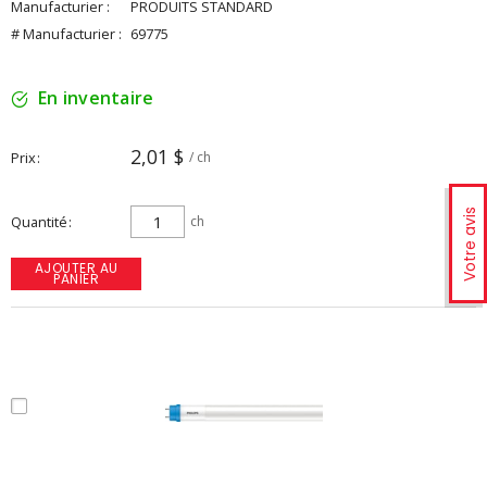
Manufacturier :
PRODUITS STANDARD
# Manufacturier :
69775
En inventaire
2,01 $
Prix
/ ch
Votre avis
Quantité
ch
AJOUTER AU
PANIER