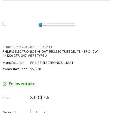
PHI10T8CORE48840IF16GDIM
PHILIPS ELECTRONICS -LIGHT 553230 TUBE DEL T8 48PO 10W
4K120/277/347 VITRE TYPE A
Manufacturier :
PHILIPS ELECTRONICS -LIGHT
# Manufacturier :
553230
En inventaire
8,00 $
Prix
/ ch
Quantité
ch