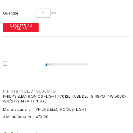
Quantité
ch
AJOUTER AU
PANIER
PHI14T8PROLED485000IFG
PHILIPS ELECTRONICS -LIGHT 470120 TUBE DEL T8 48PO 14W 5000K
120/277/347V TYPE A/C
Manufacturier :
PHILIPS ELECTRONICS -LIGHT
# Manufacturier :
470120