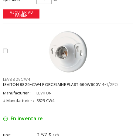
AJOUTER AU
PANIER
LEV8829CW4
LEVITON 8829-CW4 PORCELAINE PLAST 660W600V 4-1/2PO
Manufacturier :
LEVITON
# Manufacturier :
8829-CW4
En inventaire
2,57 $
Prix
/ ch