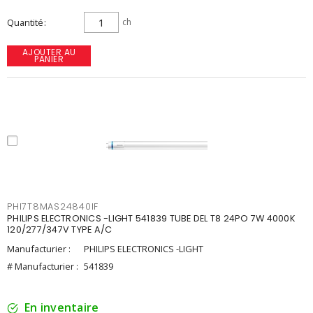
Quantité
ch
AJOUTER AU
PANIER
PHI7T8MAS24840IF
PHILIPS ELECTRONICS -LIGHT 541839 TUBE DEL T8 24PO 7W 4000K
120/277/347V TYPE A/C
Manufacturier :
PHILIPS ELECTRONICS -LIGHT
# Manufacturier :
541839
En inventaire