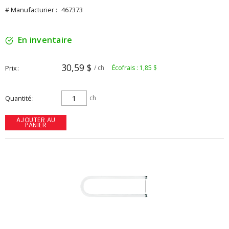
# Manufacturier :
467373
En inventaire
30,59 $
Prix
/ ch
Écofrais : 1,85 $
Quantité
ch
AJOUTER AU
PANIER