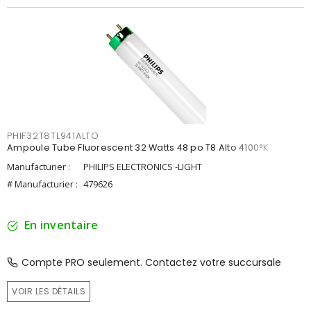
PHIF32T8TL941ALTO
Ampoule Tube Fluorescent 32 Watts 48 po T8 Alto 4100°K
Manufacturier :
PHILIPS ELECTRONICS -LIGHT
# Manufacturier :
479626
En inventaire
Compte PRO seulement. Contactez votre succursale
VOIR LES DÉTAILS