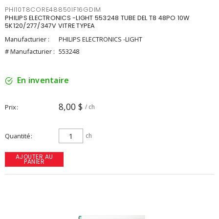
PHI10T8CORE48850IF16GDIM
PHILIPS ELECTRONICS -LIGHT 553248 TUBE DEL T8 48PO 10W
5K120/277/347V VITRE TYPEA
Manufacturier :
PHILIPS ELECTRONICS -LIGHT
# Manufacturier :
553248
En inventaire
8,00 $
Prix
/ ch
Quantité
ch
AJOUTER AU
PANIER