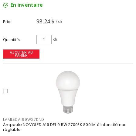
En inventaire
98,24 $
Prix
/ ch
Quantité
ch
AJOUTER AU
PANIER
LAMLEDA199W27KND
Ampoule NOVOLED A19 DEL 9.5W 2700°K 800LM à intensité non
réglable