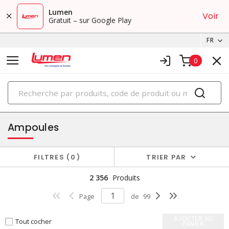
Lumen
Voir
Gratuit – sur Google Play
FR
0
PRODUITS
éclairage
Ampoules
FILTRES
0
TRIER PAR
2 356
Produits
Page
de
99
AJOUTER AU
Tout cocher
PANIER