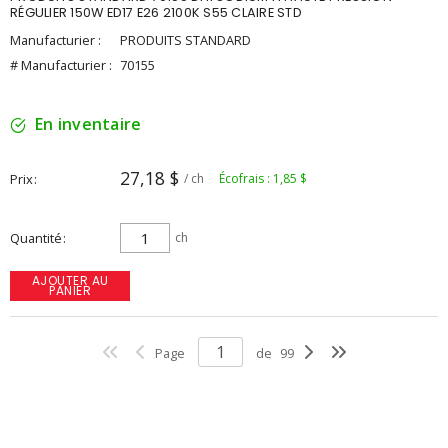
RÉGULIER 150W ED17 E26 2100K S55 CLAIRE STD
Manufacturier :
PRODUITS STANDARD
# Manufacturier :
70155
En inventaire
27,18 $
Prix
/ ch
Écofrais : 1,85 $
Quantité
ch
AJOUTER AU
PANIER
Page
de
99