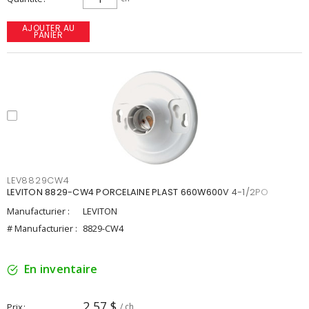
AJOUTER AU
PANIER
LEV8829CW4
LEVITON 8829-CW4 PORCELAINE PLAST 660W600V 4-1/2PO
Manufacturier :
LEVITON
# Manufacturier :
8829-CW4
En inventaire
2,57 $
Prix
/ ch