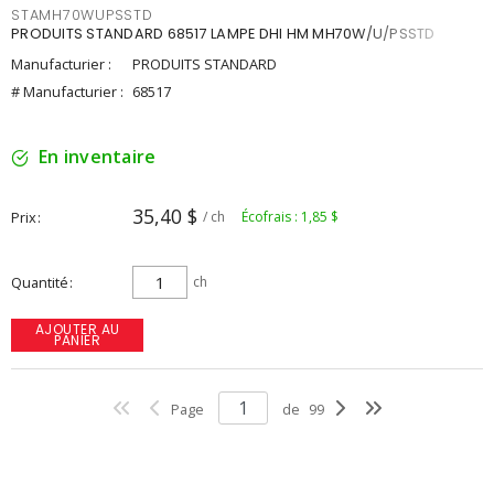
STAMH70WUPSSTD
PRODUITS STANDARD 68517 LAMPE DHI HM MH70W/U/PSSTD
Manufacturier :
PRODUITS STANDARD
# Manufacturier :
68517
En inventaire
35,40 $
Prix
/ ch
Écofrais : 1,85 $
Quantité
ch
AJOUTER AU
PANIER
Page
de
99