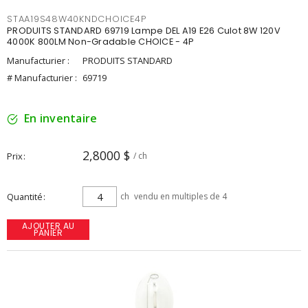
STAA19S48W40KNDCHOICE4P
PRODUITS STANDARD 69719 Lampe DEL A19 E26 Culot 8W 120V
4000K 800LM Non-Gradable CHOICE - 4P
Manufacturier :
PRODUITS STANDARD
# Manufacturier :
69719
En inventaire
2,8000 $
Prix
/ ch
Quantité
ch
vendu en multiples de 4
AJOUTER AU
PANIER