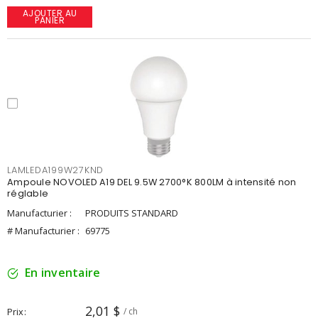
AJOUTER AU
PANIER
LAMLEDA199W27KND
Ampoule NOVOLED A19 DEL 9.5W 2700°K 800LM à intensité non
réglable
Manufacturier :
PRODUITS STANDARD
# Manufacturier :
69775
En inventaire
2,01 $
Prix
/ ch