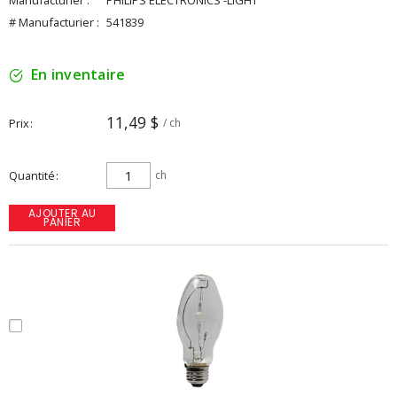
Manufacturier :
PHILIPS ELECTRONICS -LIGHT
# Manufacturier :
541839
En inventaire
11,49 $
Prix
/ ch
Quantité
ch
AJOUTER AU
PANIER