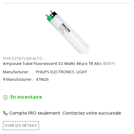
PHIF32T8TL941ALTO
Ampoule Tube Fluorescent 32 Watts 48 po T8 Alto 4100°K
Manufacturier :
PHILIPS ELECTRONICS -LIGHT
# Manufacturier :
479626
En inventaire
Compte PRO seulement. Contactez votre succursale
VOIR LES DÉTAILS