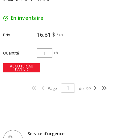
En inventaire
16,81 $
Prix
/ ch
Quantité
ch
AJOUTER AU
PANIER
Page
de
99
Service d'urgence