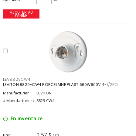
AJOUTER AU
PANIER
LEV8829CW4
LEVITON 8829-CW4 PORCELAINE PLAST 660W600V 4-1/2PO
Manufacturier :
LEVITON
# Manufacturier :
8829-CW4
En inventaire
2,57 $
Prix
/ ch