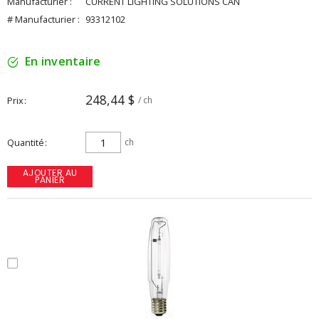
Manufacturier :
CURRENT LIGHTING SOLUTIONS CAN
# Manufacturier :
93312102
En inventaire
248,44 $
Prix
/ ch
Quantité
ch
AJOUTER AU
PANIER