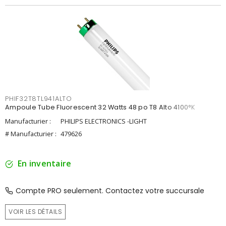
PHIF32T8TL941ALTO
Ampoule Tube Fluorescent 32 Watts 48 po T8 Alto 4100°K
Manufacturier :
PHILIPS ELECTRONICS -LIGHT
# Manufacturier :
479626
En inventaire
Compte PRO seulement. Contactez votre succursale
VOIR LES DÉTAILS