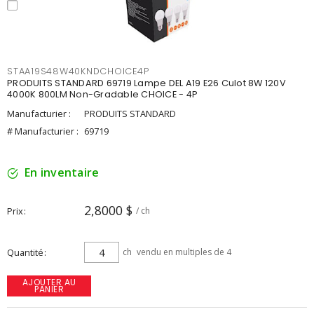
STAA19S48W40KNDCHOICE4P
PRODUITS STANDARD 69719 Lampe DEL A19 E26 Culot 8W 120V
4000K 800LM Non-Gradable CHOICE - 4P
Manufacturier :
PRODUITS STANDARD
# Manufacturier :
69719
En inventaire
2,8000 $
Prix
/ ch
Quantité
ch
vendu en multiples de 4
AJOUTER AU
PANIER