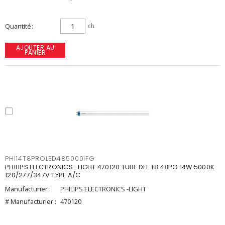
Quantité
ch
AJOUTER AU
PANIER
PHI14T8PROLED485000IFG
PHILIPS ELECTRONICS -LIGHT 470120 TUBE DEL T8 48PO 14W 5000K
120/277/347V TYPE A/C
Manufacturier :
PHILIPS ELECTRONICS -LIGHT
# Manufacturier :
470120