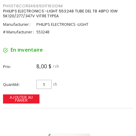
PHI10T8CORE48850IF16GDIM
PHILIPS ELECTRONICS -LIGHT 553248 TUBE DEL T8 48PO 10W
5K120/277/347V VITRE TYPEA
Manufacturier :
PHILIPS ELECTRONICS -LIGHT
# Manufacturier :
553248
En inventaire
8,00 $
Prix
/ ch
Quantité
ch
AJOUTER AU
PANIER