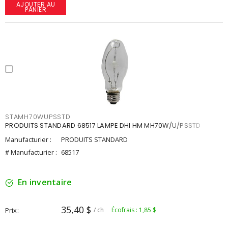
AJOUTER AU
PANIER
STAMH70WUPSSTD
PRODUITS STANDARD 68517 LAMPE DHI HM MH70W/U/PSSTD
Manufacturier :
PRODUITS STANDARD
# Manufacturier :
68517
En inventaire
35,40 $
Prix
/ ch
Écofrais : 1,85 $