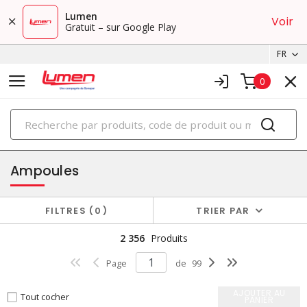
Lumen
Voir
Gratuit – sur Google Play
FR
0
PRODUITS
éclairage
Ampoules
FILTRES
0
TRIER PAR
2 356
Produits
Page
de
99
AJOUTER AU
Tout cocher
PANIER