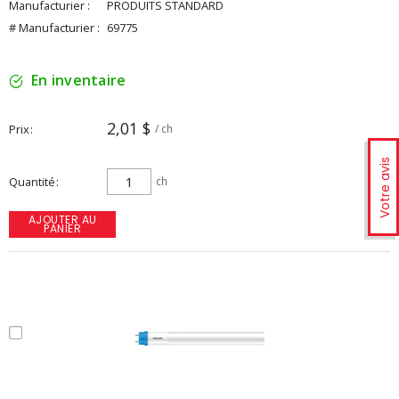
Manufacturier :
PRODUITS STANDARD
# Manufacturier :
69775
En inventaire
2,01 $
Prix
/ ch
Votre avis
Quantité
ch
AJOUTER AU
PANIER