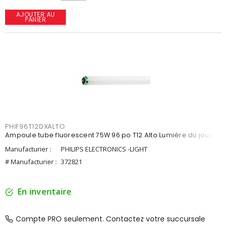
AJOUTER AU
PANIER
PHIF96T12DXALTO
Ampoule tube fluorescent 75W 96 po T12 Alto Lumière du jour
Manufacturier :
PHILIPS ELECTRONICS -LIGHT
# Manufacturier :
372821
En inventaire
Compte PRO seulement. Contactez votre succursale