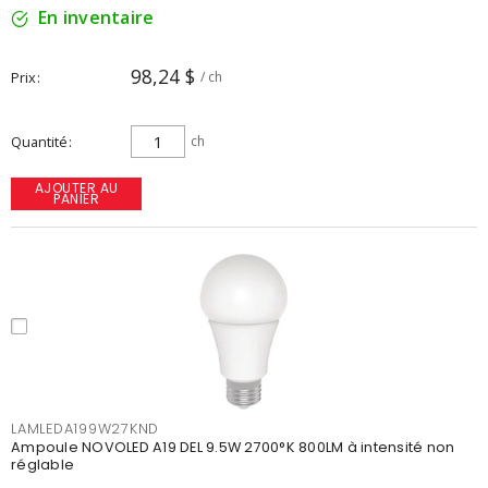
En inventaire
98,24 $
Prix
/ ch
Quantité
ch
AJOUTER AU
PANIER
LAMLEDA199W27KND
Ampoule NOVOLED A19 DEL 9.5W 2700°K 800LM à intensité non
réglable