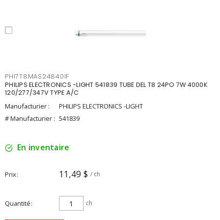
PHI7T8MAS24840IF
PHILIPS ELECTRONICS -LIGHT 541839 TUBE DEL T8 24PO 7W 4000K
120/277/347V TYPE A/C
Manufacturier :
PHILIPS ELECTRONICS -LIGHT
# Manufacturier :
541839
En inventaire
11,49 $
Prix
/ ch
Quantité
ch