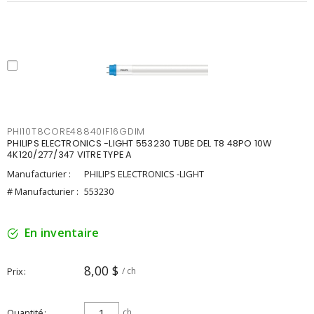
PHI10T8CORE48840IF16GDIM
PHILIPS ELECTRONICS -LIGHT 553230 TUBE DEL T8 48PO 10W
4K120/277/347 VITRE TYPE A
Manufacturier :
PHILIPS ELECTRONICS -LIGHT
# Manufacturier :
553230
En inventaire
8,00 $
Prix
/ ch
Quantité
ch