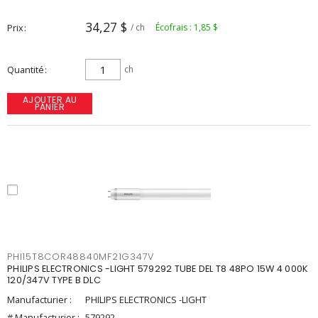
34,27 $
Prix
/ ch
Écofrais : 1,85 $
Quantité
ch
AJOUTER AU
PANIER
PHI15T8COR48840MF21G347V
PHILIPS ELECTRONICS -LIGHT 579292 TUBE DEL T8 48PO 15W 4 000K
120/347V TYPE B DLC
Manufacturier :
PHILIPS ELECTRONICS -LIGHT
# Manufacturier :
579292