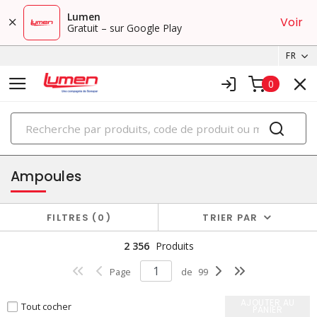
Lumen
Voir
Gratuit – sur Google Play
FR
0
PRODUITS
éclairage
Ampoules
FILTRES
0
TRIER PAR
2 356
Produits
Page
de
99
AJOUTER AU
Tout cocher
PANIER