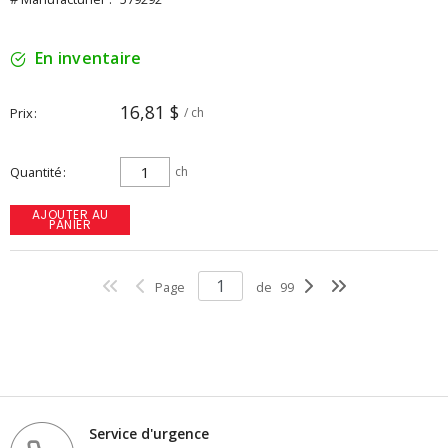
En inventaire
16,81 $
Prix
/ ch
Quantité
ch
AJOUTER AU
PANIER
Page
de
99
Service d'urgence