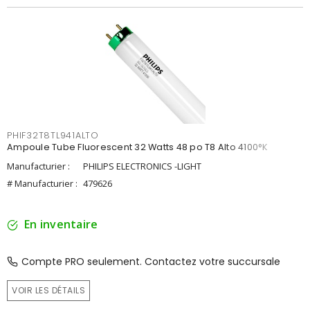
PHIF32T8TL941ALTO
Ampoule Tube Fluorescent 32 Watts 48 po T8 Alto 4100°K
Manufacturier :
PHILIPS ELECTRONICS -LIGHT
# Manufacturier :
479626
En inventaire
Compte PRO seulement. Contactez votre succursale
VOIR LES DÉTAILS