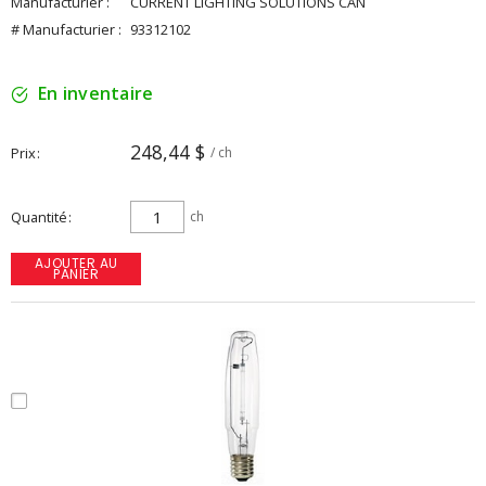
Manufacturier :
CURRENT LIGHTING SOLUTIONS CAN
# Manufacturier :
93312102
En inventaire
248,44 $
Prix
/ ch
Quantité
ch
AJOUTER AU
PANIER