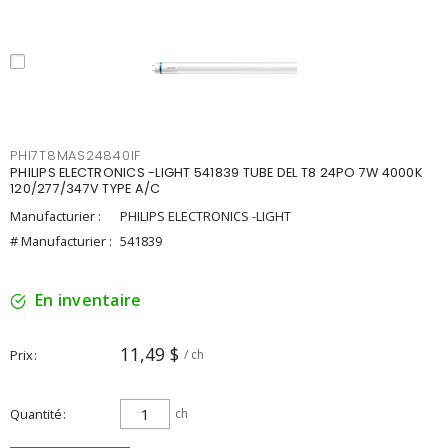
PHI7T8MAS24840IF
PHILIPS ELECTRONICS -LIGHT 541839 TUBE DEL T8 24PO 7W 4000K
120/277/347V TYPE A/C
Manufacturier :
PHILIPS ELECTRONICS -LIGHT
# Manufacturier :
541839
En inventaire
11,49 $
Prix
/ ch
Quantité
ch