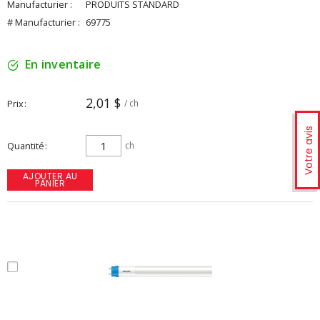
Manufacturier :
PRODUITS STANDARD
# Manufacturier :
69775
En inventaire
2,01 $
Prix
/ ch
Votre avis
Quantité
ch
AJOUTER AU
PANIER