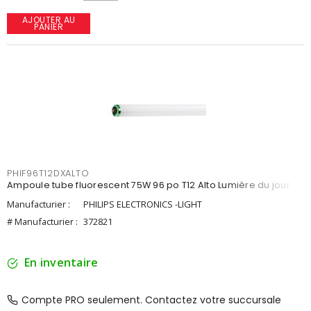
AJOUTER AU
PANIER
PHIF96T12DXALTO
Ampoule tube fluorescent 75W 96 po T12 Alto Lumière du jour
Manufacturier :
PHILIPS ELECTRONICS -LIGHT
# Manufacturier :
372821
En inventaire
Compte PRO seulement. Contactez votre succursale