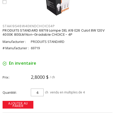
STAA19S48W40KNDCHOICE4P
PRODUITS STANDARD 69719 Lampe DEL A19 E26 Culot 8W 120V
4000K 800LM Non-Gradable CHOICE - 4P
Manufacturier :
PRODUITS STANDARD
# Manufacturier :
69719
En inventaire
2,8000 $
Prix
/ ch
Quantité
ch
vendu en multiples de 4
AJOUTER AU
PANIER