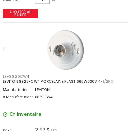
AJOUTER AU
PANIER
LEV8829CW4
LEVITON 8829-CW4 PORCELAINE PLAST 660W600V 4-1/2PO
Manufacturier :
LEVITON
# Manufacturier :
8829-CW4
En inventaire
2,57 $
Prix
/ ch