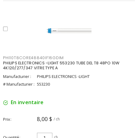
PHI10T8CORE48840IF16GDIM
PHILIPS ELECTRONICS -LIGHT 553230 TUBE DEL T8 48PO 10W
4K120/277/347 VITRE TYPE A
Manufacturier :
PHILIPS ELECTRONICS -LIGHT
# Manufacturier :
553230
En inventaire
8,00 $
Prix
/ ch
Quantité
ch