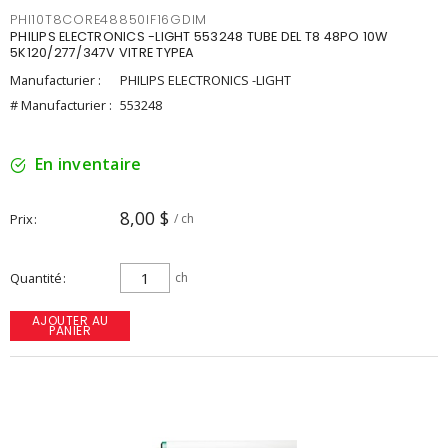
PHI10T8CORE48850IF16GDIM
PHILIPS ELECTRONICS -LIGHT 553248 TUBE DEL T8 48PO 10W
5K120/277/347V VITRE TYPEA
Manufacturier :
PHILIPS ELECTRONICS -LIGHT
# Manufacturier :
553248
En inventaire
8,00 $
Prix
/ ch
Quantité
ch
AJOUTER AU
PANIER