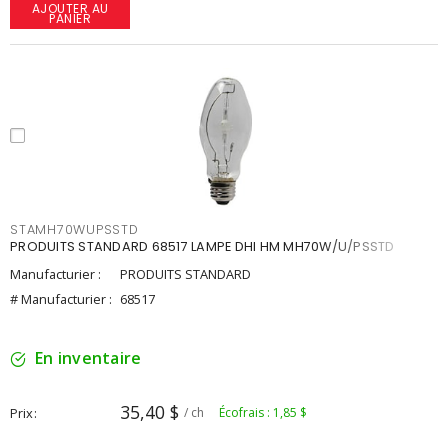
AJOUTER AU
PANIER
STAMH70WUPSSTD
PRODUITS STANDARD 68517 LAMPE DHI HM MH70W/U/PSSTD
Manufacturier :
PRODUITS STANDARD
# Manufacturier :
68517
En inventaire
35,40 $
Prix
/ ch
Écofrais : 1,85 $