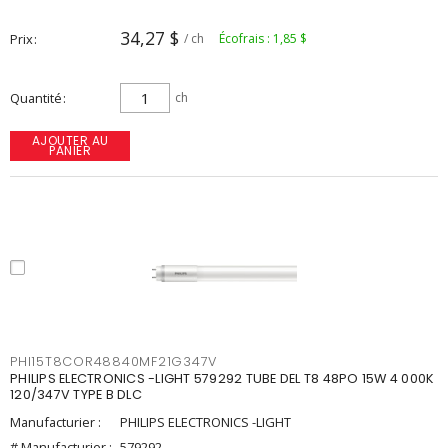
34,27 $
Prix
/ ch
Écofrais : 1,85 $
Quantité
ch
AJOUTER AU
PANIER
PHI15T8COR48840MF21G347V
PHILIPS ELECTRONICS -LIGHT 579292 TUBE DEL T8 48PO 15W 4 000K
120/347V TYPE B DLC
Manufacturier :
PHILIPS ELECTRONICS -LIGHT
# Manufacturier :
579292