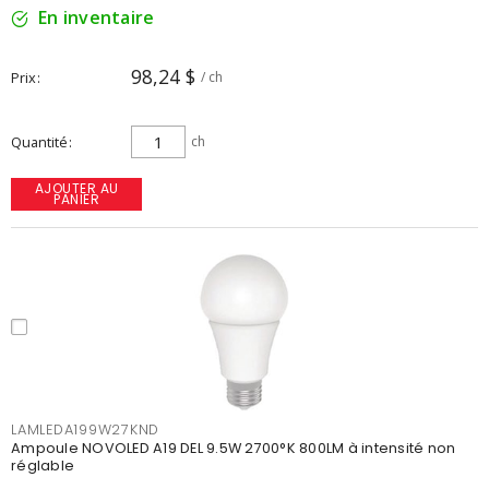
En inventaire
98,24 $
Prix
/ ch
Quantité
ch
AJOUTER AU
PANIER
LAMLEDA199W27KND
Ampoule NOVOLED A19 DEL 9.5W 2700°K 800LM à intensité non
réglable