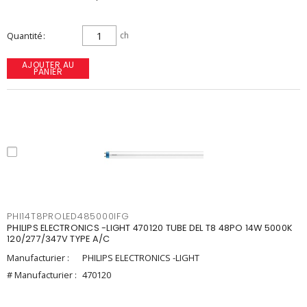
Quantité
ch
AJOUTER AU
PANIER
PHI14T8PROLED485000IFG
PHILIPS ELECTRONICS -LIGHT 470120 TUBE DEL T8 48PO 14W 5000K
120/277/347V TYPE A/C
Manufacturier :
PHILIPS ELECTRONICS -LIGHT
# Manufacturier :
470120