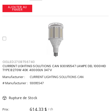
AJOUTER AU
PANIER
GELLED270BT56740
CURRENT LIGHTING SOLUTIONS CAN 93095547 LAMPE DEL 1000HID
TYPE B270W 40K 40000LN 347V
Manufacturier :
CURRENT LIGHTING SOLUTIONS CAN
# Manufacturier :
93095547
Rupture de Stock
614,33 $
Prix
/ ch