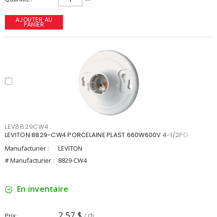
AJOUTER AU
PANIER
LEV8829CW4
LEVITON 8829-CW4 PORCELAINE PLAST 660W600V 4-1/2PO
Manufacturier :
LEVITON
# Manufacturier :
8829-CW4
En inventaire
2,57 $
Prix
/ ch