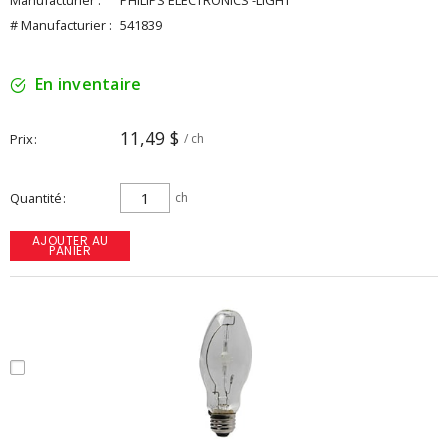
Manufacturier :
PHILIPS ELECTRONICS -LIGHT
# Manufacturier :
541839
En inventaire
11,49 $
Prix
/ ch
Quantité
ch
AJOUTER AU
PANIER