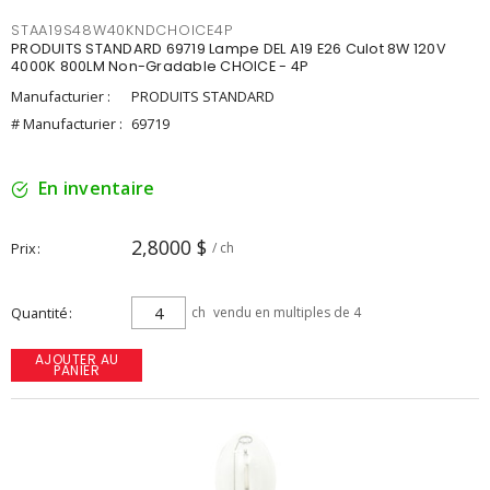
STAA19S48W40KNDCHOICE4P
PRODUITS STANDARD 69719 Lampe DEL A19 E26 Culot 8W 120V
4000K 800LM Non-Gradable CHOICE - 4P
Manufacturier :
PRODUITS STANDARD
# Manufacturier :
69719
En inventaire
2,8000 $
Prix
/ ch
Quantité
ch
vendu en multiples de 4
AJOUTER AU
PANIER