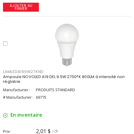
AJOUTER AU
PANIER
LAMLEDA199W27KND
Ampoule NOVOLED A19 DEL 9.5W 2700°K 800LM à intensité non
réglable
Manufacturier :
PRODUITS STANDARD
# Manufacturier :
69775
En inventaire
2,01 $
Prix
/ ch