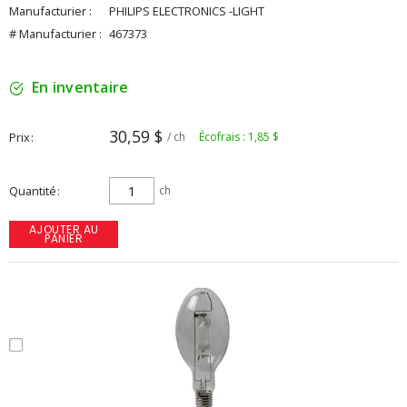
Manufacturier :
PHILIPS ELECTRONICS -LIGHT
# Manufacturier :
467373
En inventaire
30,59 $
Prix
/ ch
Écofrais : 1,85 $
Quantité
ch
AJOUTER AU
PANIER