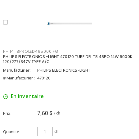
PHI14T8PROLED485000IFG
PHILIPS ELECTRONICS -LIGHT 470120 TUBE DEL T8 48PO 14W 5000K
120/277/347V TYPE A/C
Manufacturier :
PHILIPS ELECTRONICS -LIGHT
# Manufacturier :
470120
En inventaire
7,60 $
Prix
/ ch
Quantité
ch