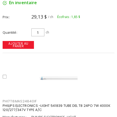
En inventaire
29,13 $
Prix
/ ch
Écofrais : 1,85 $
Quantité
ch
AJOUTER AU
PANIER
PHI7T8MAS24840IF
PHILIPS ELECTRONICS -LIGHT 541839 TUBE DEL T8 24PO 7W 4000K
120/277/347V TYPE A/C