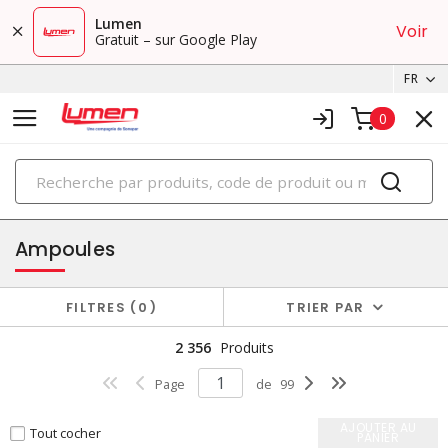
Lumen
Voir
Gratuit – sur Google Play
FR
0
PRODUITS
éclairage
Ampoules
FILTRES
0
TRIER PAR
2 356
Produits
Page
de
99
AJOUTER AU
Tout cocher
PANIER