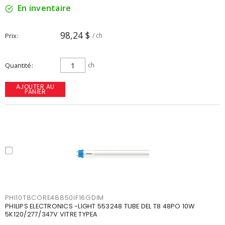
En inventaire
98,24 $
Prix
/ ch
Quantité
ch
AJOUTER AU
PANIER
PHI10T8CORE48850IF16GDIM
PHILIPS ELECTRONICS -LIGHT 553248 TUBE DEL T8 48PO 10W
5K120/277/347V VITRE TYPEA