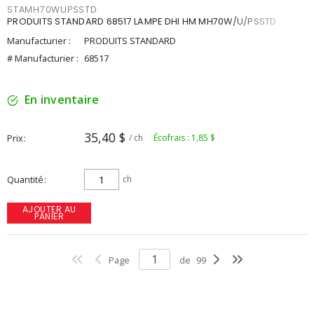
STAMH70WUPSSTD
PRODUITS STANDARD 68517 LAMPE DHI HM MH70W/U/PSSTD
Manufacturier :
PRODUITS STANDARD
# Manufacturier :
68517
En inventaire
35,40 $
Prix
/ ch
Écofrais : 1,85 $
Quantité
ch
AJOUTER AU
PANIER
Page
de
99