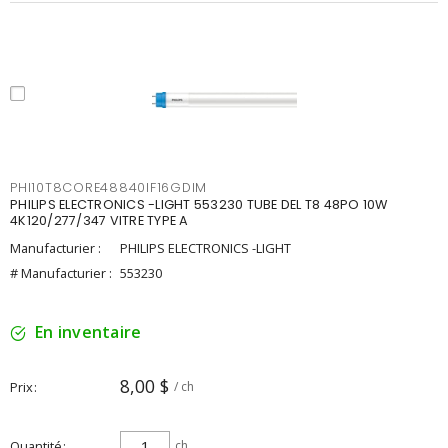
PHI10T8CORE48840IF16GDIM
PHILIPS ELECTRONICS -LIGHT 553230 TUBE DEL T8 48PO 10W
4K120/277/347 VITRE TYPE A
Manufacturier :
PHILIPS ELECTRONICS -LIGHT
# Manufacturier :
553230
En inventaire
8,00 $
Prix
/ ch
Quantité
ch