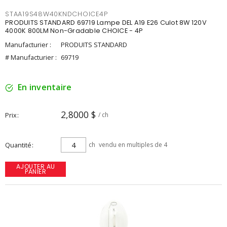
STAA19S48W40KNDCHOICE4P
PRODUITS STANDARD 69719 Lampe DEL A19 E26 Culot 8W 120V
4000K 800LM Non-Gradable CHOICE - 4P
Manufacturier :
PRODUITS STANDARD
# Manufacturier :
69719
En inventaire
2,8000 $
Prix
/ ch
Quantité
ch
vendu en multiples de 4
AJOUTER AU
PANIER