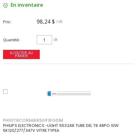
En inventaire
98,24 $
Prix
/ ch
Quantité
ch
AJOUTER AU
PANIER
PHI10T8CORE48850IF16GDIM
PHILIPS ELECTRONICS -LIGHT 553248 TUBE DEL T8 48PO 10W
5K120/277/347V VITRE TYPEA