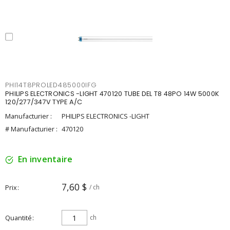
PHI14T8PROLED485000IFG
PHILIPS ELECTRONICS -LIGHT 470120 TUBE DEL T8 48PO 14W 5000K
120/277/347V TYPE A/C
Manufacturier :
PHILIPS ELECTRONICS -LIGHT
# Manufacturier :
470120
En inventaire
7,60 $
Prix
/ ch
Quantité
ch