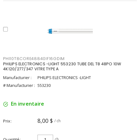
PHI10T8CORE48840IF16GDIM
PHILIPS ELECTRONICS -LIGHT 553230 TUBE DEL T8 48PO 10W
4K120/277/347 VITRE TYPE A
Manufacturier :
PHILIPS ELECTRONICS -LIGHT
# Manufacturier :
553230
En inventaire
8,00 $
Prix
/ ch
Quantité
ch