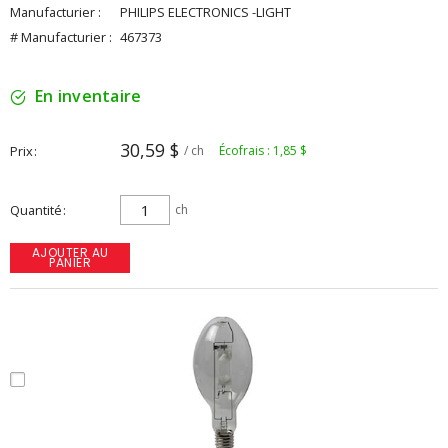
Manufacturier :
PHILIPS ELECTRONICS -LIGHT
# Manufacturier :
467373
En inventaire
30,59 $
Prix
/ ch
Écofrais : 1,85 $
Quantité
ch
AJOUTER AU
PANIER