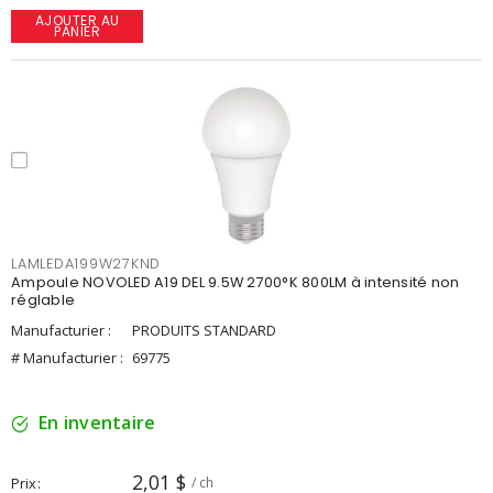
AJOUTER AU
PANIER
LAMLEDA199W27KND
Ampoule NOVOLED A19 DEL 9.5W 2700°K 800LM à intensité non
réglable
Manufacturier :
PRODUITS STANDARD
# Manufacturier :
69775
En inventaire
2,01 $
Prix
/ ch