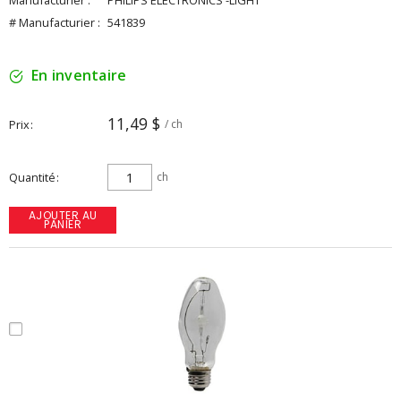
Manufacturier :
PHILIPS ELECTRONICS -LIGHT
# Manufacturier :
541839
En inventaire
11,49 $
Prix
/ ch
Quantité
ch
AJOUTER AU
PANIER