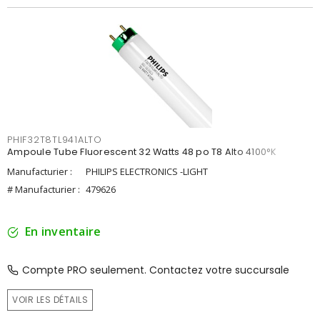
PHIF32T8TL941ALTO
Ampoule Tube Fluorescent 32 Watts 48 po T8 Alto 4100°K
Manufacturier :
PHILIPS ELECTRONICS -LIGHT
# Manufacturier :
479626
En inventaire
Compte PRO seulement. Contactez votre succursale
VOIR LES DÉTAILS