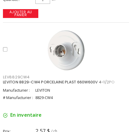
AJOUTER AU
PANIER
LEV8829CW4
LEVITON 8829-CW4 PORCELAINE PLAST 660W600V 4-1/2PO
Manufacturier :
LEVITON
# Manufacturier :
8829-CW4
En inventaire
2,57 $
Prix
/ ch