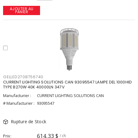
AJOUTER AU
PANIER
GELLED270BT56740
CURRENT LIGHTING SOLUTIONS CAN 93095547 LAMPE DEL 1000HID
TYPE B270W 40K 40000LN 347V
Manufacturier :
CURRENT LIGHTING SOLUTIONS CAN
# Manufacturier :
93095547
Rupture de Stock
614,33 $
Prix
/ ch