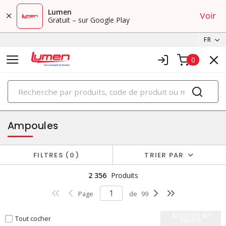
Lumen
Voir
Gratuit – sur Google Play
FR
0
PRODUITS
éclairage
Ampoules
FILTRES
0
TRIER PAR
2 356
Produits
Page
de
99
AJOUTER AU
Tout cocher
PANIER