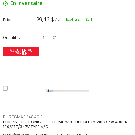
En inventaire
29,13 $
Prix
/ ch
Écofrais : 1,85 $
Quantité
ch
AJOUTER AU
PANIER
PHI7T8MAS24840IF
PHILIPS ELECTRONICS -LIGHT 541839 TUBE DEL T8 24PO 7W 4000K
120/277/347V TYPE A/C