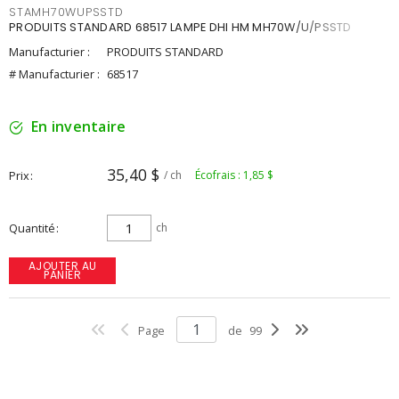
STAMH70WUPSSTD
PRODUITS STANDARD 68517 LAMPE DHI HM MH70W/U/PSSTD
Manufacturier :
PRODUITS STANDARD
# Manufacturier :
68517
En inventaire
35,40 $
Prix
/ ch
Écofrais : 1,85 $
Quantité
ch
AJOUTER AU
PANIER
Page
de
99